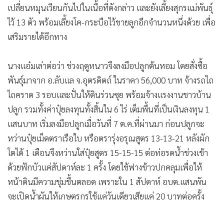
เปลี่ยนหมุนเวียนกันไปในเนื้อที่ดังกล่าว และยังเลี้ยงสุกรแม่พันธุ์
ไว้ 13 ตัว พร้อมเลี้ยงโค-กระบือไว้ขายลูกอีกจำนวนหนึ่งด้วย เพื่อ
เสริมรายได้อีกทาง
นางแอ๋มเล่าต่อว่า ช่วงฤดูหนาวจึงลงมือปลูกต้นหอม โดยสั่งซื้อ
พันธุ์มาจาก อ.ลับแล จ.อุตรดิตถ์ ในราคา 56,000 บาท จ้างรถไถ
ไถคราด 3 รอบและปั่นให้ดินร่วนซุย พร้อมจ้างแรงงานชาวบ้าน
ปลูก รวมทั้งค่าปุ๋ยลงทุนทั้งสิ้นใน 6 ไร่ เต็มพื้นที่เป็นเงินลงทุน 1
แสนบาท เริ่มลงมือปลูกเมื่อวันที่ 7 ต.ค.ที่ผ่านมา ก่อนปลูกจะ
หว่านปุ๋ยเม็ดตราเรือใบ หรือตรารุ่งอรุณสูตร 13-13-21 หลังผัก
โตได้ 1 เดือนจึงหว่านใส่ปุ๋ยสูตร 15-15-15 ต่อท่อรดน้ำช่วงเช้า
ด้วยฟักบัวแค่สัปดาห์ละ 1 ครั้ง โดยใช้ฟางข้าวปกคลุมเพื่อให้
หน้าดินมีความชุ่มชื้นตลอด เพราะใน 1 สัปดาห์ อบต.แสนพัน
จะเปิดน้ำผันให้เกษตรกรใช้แค่วันเดียวเสียแค่ 20 บาทต่อครั้ง