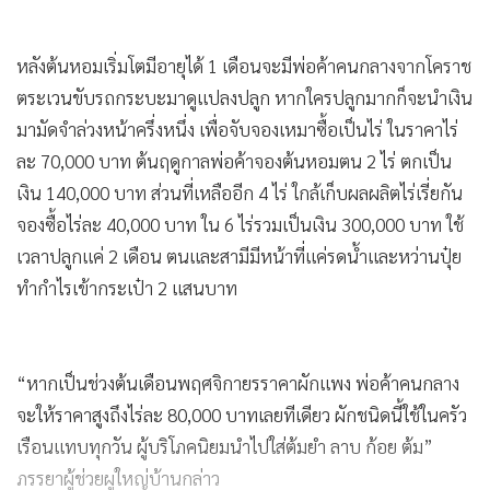
หลังต้นหอมเริ่มโตมีอายุได้ 1 เดือนจะมีพ่อค้าคนกลางจากโคราช
ตระเวนขับรถกระบะมาดูแปลงปลูก หากใครปลูกมากก็จะนำเงิน
มามัดจำล่วงหน้าครึ่งหนึ่ง เพื่อจับจองเหมาซื้อเป็นไร่ ในราคาไร่
ละ 70,000 บาท ต้นฤดูกาลพ่อค้าจองต้นหอมตน 2 ไร่ ตกเป็น
เงิน 140,000 บาท ส่วนที่เหลืออีก 4 ไร่ ใกล้เก็บผลผลิตไร่เรี่ยกัน
จองซื้อไร่ละ 40,000 บาท ใน 6 ไร่รวมเป็นเงิน 300,000 บาท ใช้
เวลาปลูกแค่ 2 เดือน ตนและสามีมีหน้าที่แค่รดน้ำและหว่านปุ๋ย
ทำกำไรเข้ากระเป๋า 2 แสนบาท
“หากเป็นช่วงต้นเดือนพฤศจิกายรราคาผักแพง พ่อค้าคนกลาง
จะให้ราคาสูงถึงไร่ละ 80,000 บาทเลยทีเดียว ผักชนิดนี้ใช้ในครัว
เรือนแทบทุกวัน ผู้บริโภคนิยมนำไปใส่ต้มยำ ลาบ ก้อย ต้ม”
ภรรยาผู้ช่วยผูใหญ่บ้านกล่าว