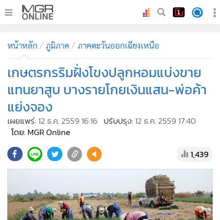
•
หน้าหลัก
หน้าหลัก
ภูมิภาค
ภาคตะวันออกเฉียงเหนือ
•
ทันเหตุการณ์
•
เกษตรกรริมฝั่งโขงปลูกหอมแบ่งขาย
ภาคใต้
•
ภูมิภาค
แทนยาสูบ บางรายโกยเงินแสน-พ่อค้า
•
Online Section
แย่งจอง
•
บันเทิง
เผยแพร่:
12 ธ.ค. 2559 16:16
ปรับปรุง:
12 ธ.ค. 2559 17:40
•
ผู้จัดการรายวัน
โดย: MGR Online
•
คอลัมนิสต์
1,439
•
ละคร
•
CbizReview
•
Cyber BIZ
•
ผู้จัดกวน