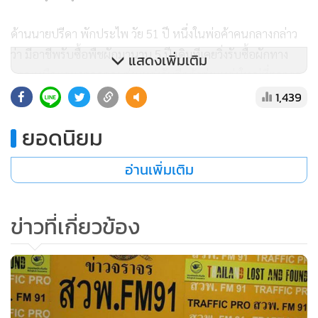
ด้านนายปรีดา พักประไพ วัย 51 ปี หนึ่งในพ่อค้าคนกลางกล่าว
ว่า มีอาชีพรับซื้อพืชผักมานาน 5 ปี เดิมทีเคยวิ่งรับซื้อผักทาง
แสดงเพิ่มเติม
ภาคเหนือและภาคกลาง ส่งแหล่งรับซื้อค้าส่งแหล่งใหญ่ที่ตลาดสุร
นครเมืองใหม่ จ.นครราชสีมา และตลาดสี่มุมเมือง อ.ลำลูกกา
1,439
จ.ปทุมธานี ตลาดค้าส่งผักแหล่งใหญ่ในภาคอีสานและภาคกลาง
ยอดนิยม
โดยตนจะมีรถกระบะ 6 คัน วิ่งมารับซื้อต้นหอมถึงสวนในพื้นที่
ต.แสนพัน ซึ่งต้องจองและมัดจำเงินครึ่งหนึ่งช่วงที่ผลผลิตปลูกได้
อ่านเพิ่มเติม
1 เดือน ปีนี้ตนเหมาซื้อมากถึง 20 ไร่ โดยจะว่าจ้างแรงงานใน
พื้นที่ ต.บ้านกลาง รอยต่อกับ ต.แสนพัน จำนวน 12 คน จ้าง
ข่าวที่เกี่ยวข้อง
ค่าแรงคนละ 200 บาทต่อ 3 ชั่วโมง มาถอนต้นหอมมัดละ 10
กิโลกรัมขึ้นรถกระบะบรรทุกได้ต่อคันจำนวน 4 ตัน
พ่อค้าคนกลางรายนี้บอกอีกว่า หลังเก็บเกี่ยวผลผลิตขึ้นรถเสร็จก็
จะวิ่งเข้า จ.นครราชสีมา เพื่อจ้างแรงงานล้างคราบดินออกและ