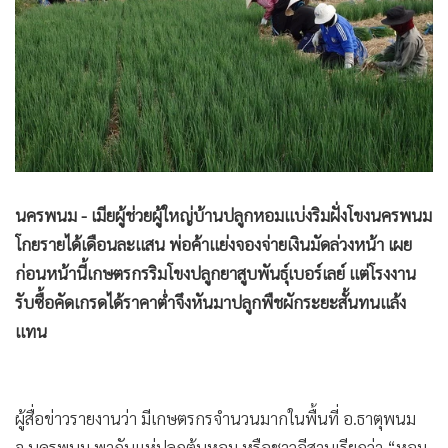
•
Good health & Well-being
•
Green Innovation & SD
•
Management & HR
•
MGR Live
•
Infographic
•
การเมือง
•
ท่องเที่ยว
นครพนม - เมียผู้ช่วยผู้ใหญ่บ้านปลูกหอมแบ่งริมฝั่งโขงนครพนม
•
กีฬา
โกยรายได้เดือนละแสน พ่อค้าแย่งจองจ่ายเงินมัดล่วงหน้า เผย
•
ต่างประเทศ
ก่อนหน้านี้เกษตรกรริมโขงปลูกยาสูบพันธุ์เบอร์เลย์ แต่โรงงาน
•
Special Scoop
รับซื้อคัดเกรดได้ราคาต่ำจึงหันมาปลูกพืชผักระยะสั้นทนแล้ง
•
เศรษฐกิจ-ธุรกิจ
แทน
•
จีน
•
ชุมชน-คุณภาพชีวิต
•
อาชญากรรม
ผู้สื่อข่าวรายงานว่า มีเกษตรกรจำนวนมากในพื้นที่ อ.ธาตุพนม
•
Motoring
จ.นครพนม พากันแห่ปลูกต้นหอม หรือชาวอีสานเรียกว่า “หอม