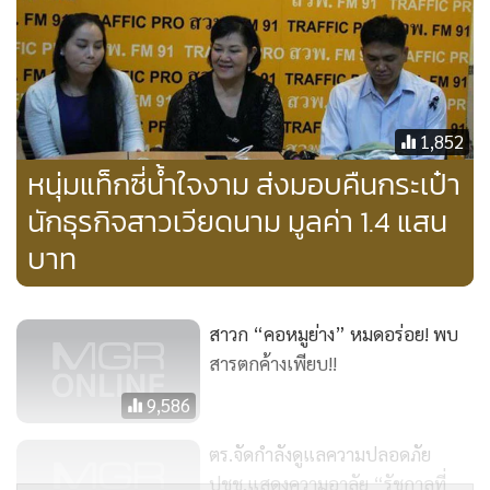
ลอกต้นหอมตกกิโลกรัมละ 5 บาท เพื่อให้มีความสดใหม่ ก่อนจะ
ตีรถไปส่งตลาดสุรนครและตลาดสี่มุมเมือง เพื่อส่งขายต่อให้
พ่อค้ารายใหญ่ แต่ละรายจะซื้อ 200-300 กิโลกรัม และหมดใน
เวลาอันรวดเร็ว พ่อค้าในตลาด 2 แห่งก็จะกระจายสินค้าสู่จังหวัด
ปริมณฑลและจังหวัดใกล้เคียงต่อไป โดยราคาต้นหอมที่ขายส่ง
1,852
ปัจจุบันตกกิโลกรัมละ 35-40 บาท พ่อค้าแม่ค้าก็จะไปขายปลีก
หนุ่มแท็กซี่น้ำใจงาม ส่งมอบคืนกระเป๋า
อีกทอดในราคากิโลกรัมละ 60 บาท ช่วงเดือน เม.ย.-พ.ค.ที่ผ่าน
นักธุรกิจสาวเวียดนาม มูลค่า 1.4 แสน
มา ราคาต้นหอมมีราคาแพงสูงถึงกิโลกรัมละ 120 บาท ซึ่งราคา
บาท
ขึ้นอยู่ตามฤดูกาลและกลไกทางตลาด หากเดือนไหนผักแพงตนก็
จะมีกำไรตามเกษตรกรไปด้วย
สาวก “คอหมูย่าง” หมดอร่อย! พบ
สารตกค้างเพียบ!!
9,586
ตร.จัดกำลังดูแลความปลอดภัย
ปชช.แสดงความอาลัย “รัชกาลที่