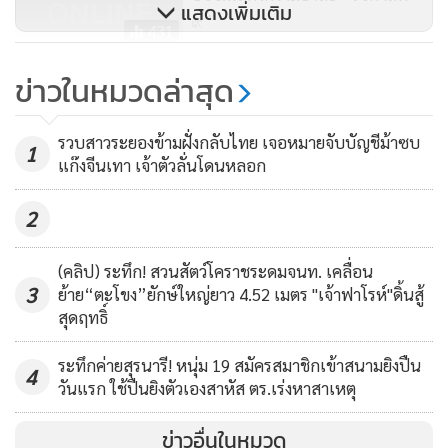
แสดงเพิ่มเติม
๙”
431
“เจ๊แหวว” เจ้าของโรงปลาร้า
ข่าวในหมวดล่าสุด
ชัยนาท ปัดผลิตปลาร้ามีซากงูปะปน
สสจ.ลงตรวจแหล่งผลิตพบยังไม่ได้
4,465
รวบสาวระยองข้ามฝั่งกลับไทย เจอหมายจับบัญชีม้าซบ
1
ขออนุญาต
แก๊งจีนเทา เจ้าตัวลั่นโดนหลอก
2
(คลิป) ระทึก! สวนสัตว์โคราชระดมจนท. เคลื่อน
3
ย้าย“ตะโขง”ยักษ์ใหญ่ยาว 4.52 เมตร "เจ้าฟาโรห์"ดิ้นสู้
สุดฤทธิ์
ระทึกค่ายสุรนารี! หนุ่ม 19 สมัครสมาชิกเข้าสนามยิงปืน
4
วันแรก ใช้ปืนยิงตัวเองสาหัส ตร.เร่งหาสาเหตุ
ข่าวอื่นในหมวด