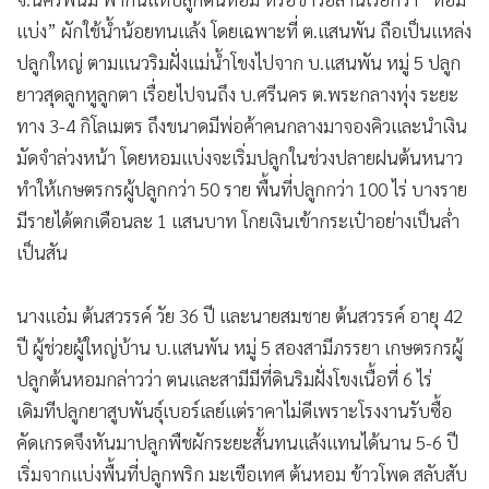
•
เกม
แบ่ง” ผักใช้น้ำน้อยทนแล้ง โดยเฉพาะที่ ต.แสนพัน ถือเป็นแหล่ง
•
วิทยาศาสตร์
ปลูกใหญ่ ตามแนวริมฝั่งแม่น้ำโขงไปจาก บ.แสนพัน หมู่ 5 ปลูก
•
SMEs
ยาวสุดลูกหูลูกตา เรื่อยไปจนถึง บ.ศรีนคร ต.พระกลางทุ่ง ระยะ
•
หุ้น
ทาง 3-4 กิโลเมตร ถึงขนาดมีพ่อค้าคนกลางมาจองคิวและนำเงิน
•
อินโดจีน
มัดจำล่วงหน้า โดยหอมแบ่งจะเริ่มปลูกในช่วงปลายฝนต้นหนาว
•
กองทุนรวม
ทำให้เกษตรกรผู้ปลูกกว่า 50 ราย พื้นที่ปลูกกว่า 100 ไร่ บางราย
มีรายได้ตกเดือนละ 1 แสนบาท โกยเงินเข้ากระเป๋าอย่างเป็นล่ำ
•
Celeb Online
เป็นสัน
•
Factcheck
•
ญี่ปุ่น
นางแอ๋ม ต้นสวรรค์ วัย 36 ปี และนายสมชาย ต้นสวรรค์ อายุ 42
•
News1
ปี ผู้ช่วยผู้ใหญ่บ้าน บ.แสนพัน หมู่ 5 สองสามีภรรยา เกษตรกรผู้
•
Gotomanager
ปลูกต้นหอมกล่าวว่า ตนและสามีมีที่ดินริมฝั่งโขงเนื้อที่ 6 ไร่
เดิมทีปลูกยาสูบพันธุ์เบอร์เลย์แต่ราคาไม่ดีเพราะโรงงานรับซื้อ
คัดเกรดจึงหันมาปลูกพืชผักระยะสั้นทนแล้งแทนได้นาน 5-6 ปี
เริ่มจากแบ่งพื้นที่ปลูกพริก มะเขือเทศ ต้นหอม ข้าวโพด สลับสับ