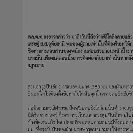
พล.ต.ต.องอาจกล่าวว่า มาถึงวันนี้ถือว่าคดีนี้คลี่คลายแล
เศรษฐ์ ส.ส.อุทัยธานี พ่อของผู้ตายเท่านั้นที่ต้องรีบมาใ
ซึ่งจากการสอบสวนของพนักงานสอบสวนก่อนหน้านี้ เราทราบ
นายมั่น เพียงแต่ตอนนี้รอการติดต่อกลับมาเท่านั้นหา
กฎหมาย
ส่วนอาวุธปืนอีก 1 กระบอก ขนาด .380 มม.ของฝ่ายนายฟาร
ยิงเองก็คงไม่ต้องตั้งข้อหากับใครในจุดนี้ เพราะคนยิงเสียชี
ต่อข้อถามกรณีฝ่ายของใครเป็นคนยิงใส่ก่อนนั้นตำรวจสรุปไ
นิติวิทยาศาสตร์ ซึ่งจากการเก็บปลอกกระสุนปืนที่หล่นในท
ข้างชัดเจนแล้ว โดยปลอกที่พบหล่นตามถนนมีทั้งหมด 1
มม. ที่ตรงกับปืนของฝ่ายนายฟารุตนำมามอบให้ตำรวจ และ