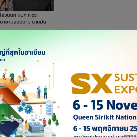
รืองนนท์ ผบก.ภ.จว.
ยายามสอบถาม นายมั่น
สังหารลูก ส.ส.อุทัยธานี จ่อเรียกมือยิงสอบเพิ่มทบทวนจุดทิ้ง ผู้
หากเฉยออกหมายจับแน่ เผยผลนิติวิทยาศาสตร์ยันฝ่ายผู้ตายเปิด
ภัยผู้ต้องหาหวั่นมือที่ 3 ฉวยโอกาส ด้าน ตร.พิสูจน์หลักฐาน
่เกิน 30 วันสรุปสำนวนคดีส่งอัยการฟ้องศาลได้
ฟารุต ไทยเศรษฐ์ อายุ 27 ปี ลูกชายนายชาดา ไทยเศรษฐ์
ยนต์บริเวณถนนเขาใหญ่-วังน้ำเขียว ท้องที่ สภ.หมูสี อ.ปากช่อง
่ 30 ส.ค. นายมั่น พูลทรัพย์ อายุ 40 ปี ชาว จ.ราชบุรี โฟร์แมนคุม
ข้ามอบตัวสู้คดี ระบุว่าเป็นการยิงเพื่อป้องกันตัวจากสาเหตุเปิดไฟ
ูธรจังหวัด (ผบก.ภ.จว.) นครราชสีมา เปิดเผยว่า ยังไม่ได้รับ
ัพย์ ผู้ต้องหาใช้ยิงในวันเกิดเหตุแล้วโยนทิ้งข้างทาง แต่ตำรวจ