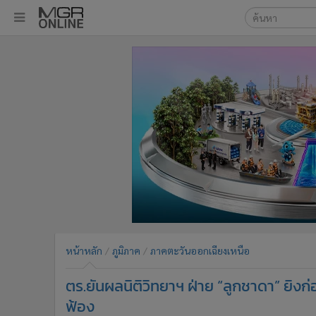
เลือกเครื่องมือท
•
หน้าหลัก
ค้นหา
•
ทันเหตุการณ์
Google
•
ภาคใต้
•
ภูมิภาค
MGR Onl
•
Online Section
ค้นหาขั
•
บันเทิง
•
ผู้จัดการรายวัน
•
คอลัมนิสต์
•
ละคร
•
CbizReview
•
Cyber BIZ
หน้าหลัก
ภูมิภาค
ภาคตะวันออกเฉียงเหนือ
•
ผู้จัดกวน
ตร.ยันผลนิติวิทยาฯ ฝ่าย “ลูกชาดา” ยิงก่
•
Good health & Well-being
•
Green Innovation & SD
ฟ้อง