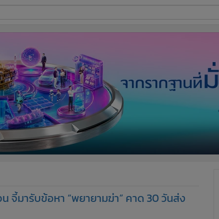
ี่ใช้
ine
้นสูง
อน จี้มารับข้อหา “พยายามฆ่า” คาด 30 วันส่ง