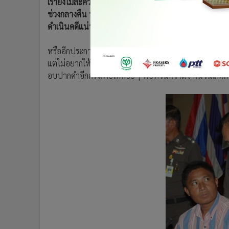
เรายังไม่ละความพยายาม ได้ขยายพื้นที่ค้นหาอาวุธปืนดัง
ช่วงกลางคืน หากชาวบ้านพบหรือเก็บไว้ขอให้นำมาคืนเจ้าห
ดำเนินคดีแน่นอน
หรืออีกประการหนึ่งที่เราตั้งข้อสังเกต คือ นายมั่นอาจให้ก
แต่ไม่อยากให้เดือดร้อน จึงอ้างว่าโยนทิ้งข้างทาง เรื่องนี้ต
อบปากคำอีกครั้งเพื่อให้ค่อยๆ ทบทวนความจำในวันเกิดเ