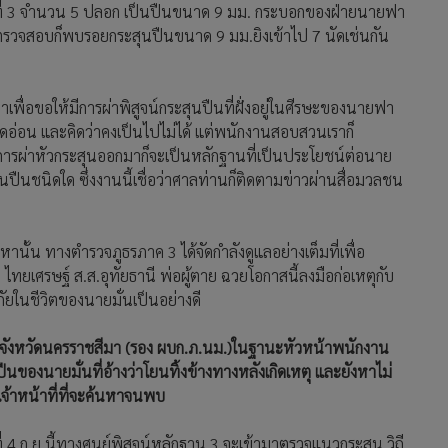
ลุ่มที่ 3 จำนวน 5 ปลอก เป็นปืนขนาด 9 มม. กระบอกของฝ่ายนายฟา
ตรวจสอบก็พบรอยกระสุนปืนขนาด 9 มม.ยิงเข้าไป 7 นัดเช่นกัน
ื่อขอให้มีการผ่าพิสูจน์กระสุนปืนที่ฝั่งอยู่ในศีรษะของนายฟา
อียดอ่อน และคิดว่าคงเป็นไปไม่ได้ แต่พนักงานสอบสวนเราก็
าการผ่าหัวกระสุนออกมาก็จะเป็นหลักฐานที่เป็นประโยชน์ต่อนาย
นปืนชนิดใด ซึ่งงานนี้เชื่อว่าศาลท่านก็ติดตามข่าวผ่านสื่อมวลชน
านั้น ทางตำรวจภูธรภาค 3 ได้จัดกำลังดูแลอย่างเต็มที่เพื่อ
ดา ไทยเศรษฐ์ ส.ส.อุทัยธานี พ่อผู้ตาย ฉวยโอกาสนี้ลงมือก่อเหตุกับ
ัยในชีวิตของนายมั่นเป็นอย่างดี
ูธรจังหวัดนครราชสีมา (รอง ผบก.ภ.นม.)ในฐานะหัวหน้าพนักงาน
ืนของนายมั่นที่อ้างว่าโยนทิ้งข้างทางหลังเกิดเหตุ และยังหาไม่
จ้าหน้าที่ที่จะค้นหาจนพบ
่ 4 ก.ย.นี้ทางศูนย์พิสูจน์หลักฐาน 3 จะเข้ามาตรวจแนวกระสุน วิถี