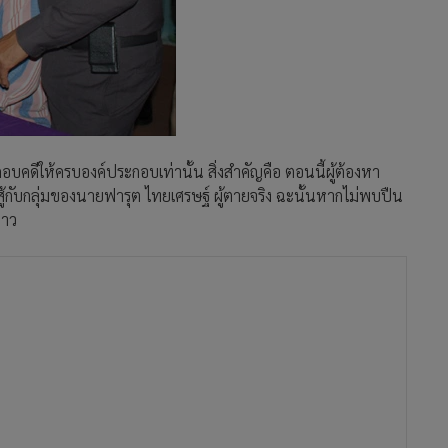
บคดีให้ครบองค์ประกอบเท่านั้น สิ่งสำคัญคือ ตอนนี้ผู้ต้องหา
สู้กับกลุ่มของนายฟารุต ไทยเศรษฐ์ ผู้ตายจริง ฉะนั้นหากไม่พบปืน
่าว