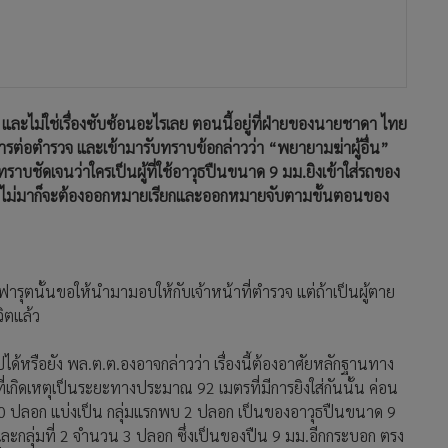
้ว และไม่ใช่เรื่องซับซ้อนอะไรเลย ตอนนี้อยู่ที่ฝ่ายของนายชาดา ไทย
ห้การต่อตำรวจ และเข้ามารับทราบข้อกล่าวว่า “พยายามฆ่าผู้อื่น”
ชัดเจนว่าใครเป็นผู้ที่ใช้อาวุธปืนขนาด 9 มม.ยิงเข้าใส่รถของ
กยังไม่มาก็จะต้องออกหมายเรียกและออกหมายจับตามขั้นตอนของ
ุตนั้นขอให้นำมามอบให้กับเจ้าหน้าที่ตำรวจ แต่ถ้าเป็นผู้ตาย
วิตแล้ว
ด้หรือยัง พล.ต.ต.องอาจกล่าวว่า เรื่องนี้ต้องอาศัยหลักฐานทาง
ี่เกิดเหตุเป็นระยะทางประมาณ 92 เมตรที่มีการยิงใส่กันนั้น ค่อน
0 ปลอก แบ่งเป็น กลุ่มแรกพบ 2 ปลอก เป็นของอาวุธปืนขนาด 9
กลุ่มที่ 2 จำนวน 3 ปลอก ซึ่งเป็นของปืน 9 มม.อีกกระบอก ตรง