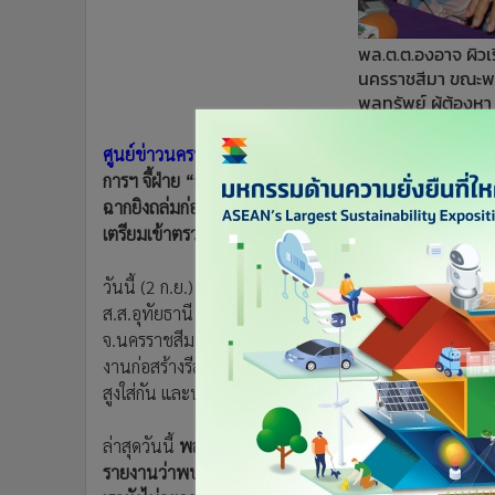
•
อินโดจีน
•
กองทุนรวม
พล.ต.ต.องอาจ ผิวเ
นครราชสีมา ขณะพ
•
Celeb Online
พูลทรัพย์ ผู้ต้องหา
•
Factcheck
•
ญี่ปุ่น
ศูนย์ข่าวนครราชสีมา
- ตร.โคราชยังไม่พบปืน 9 มม.กระบอก
•
News1
การฯ จี้ฝ่าย “ส.ส.ชาดา” รีบมารับข้อหา “พยายามฆ่า” 
•
Gotomanager
ฉากยิงถล่มก่อน ด้าน ตร.ภาค 3 ส่งกำลังคุมเข้มความปลอด
เตรียมเข้าตรวจวิธีกระสุนอีกรอบหาหลักฐานมัดแน่ คาดไม
วันนี้ (2 ก.ย.) ผู้สื่อข่าวรายงานความคืบหน้าคดียิงนาย
ส.ส.อุทัยธานี พรรคชาติไทยพัฒนา (ชทพ.) เสียชีวิตคารรถ
จ.นครราชสีมา เมื่อวันที่ 20 ส.ค.ที่ผ่านมา และต่อมาวันที
งานก่อสร้างรีสอร์ตใน อ.ปากช่อง จ.นครราชสีมา ผู้ต้องหาเ
สูงใส่กัน และนายมั่นถูกตำรวจแจ้งดำเนินคดี 4 ข้อหานั้น
ล่าสุดวันนี้
พล.ต.ต.องอาจ ผิวเรืองนนท์ ผู้บังคับการตำรวจภ
รายงานว่าพบอาวุธปืนขนาด 9 มม.ของกลางที่นายมั่น พูลทร