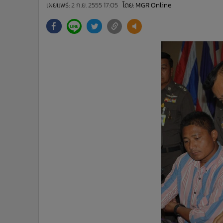
•
Management & HR
เผยแพร่:
2 ก.ย. 2555 17:05
โดย: MGR Online
•
MGR Live
•
Infographic
•
การเมือง
•
ท่องเที่ยว
•
กีฬา
•
ต่างประเทศ
•
Special Scoop
•
เศรษฐกิจ-ธุรกิจ
•
จีน
•
ชุมชน-คุณภาพชีวิต
•
อาชญากรรม
•
Motoring
•
เกม
•
วิทยาศาสตร์
•
SMEs
•
หุ้น