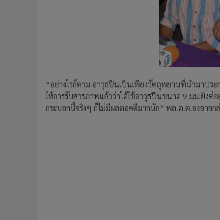
“อย่างไรก็ตาม อาวุธปืนเป็นเพียงวัตถุพยานที่นำมาประกอ
ให้การรับสารภาพแล้วว่าได้ใช้อาวุธปืนขนาด 9 มม.ยิงต่อ
กระบอกนี้จริงๆ ก็ไม่มีผลต่อคดีมากนัก” พล.ต.ต.องอาจกล