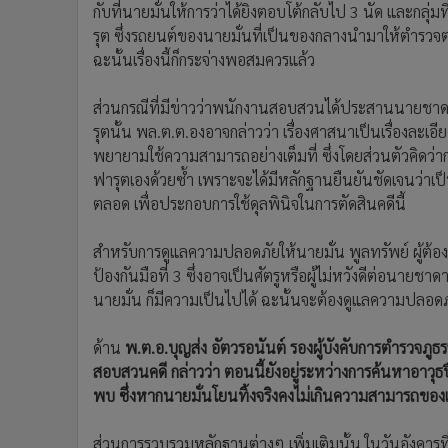
กับที่นายมั่นให้การว่าได้ยิงตอบโต้กลับไป 3 นัด และก
รุต ซึ่งรถยนต์ของนายมั่นที่เป็นของกลางนำมาให้ตำรวจ
ฉะนั้นเรื่องนี้ก็กระจ่างพอสมควรแล้ว
ส่วนกรณีที่มีข่าวว่าพนักงานสอบสวนได้ประสานนายชาดาเพ
รุตนั้น พล.ต.ต.องอาจกล่าวว่า เรื่องศาสนาเป็นเรื่องละเ
พยายามใช้ความสามารถอย่างเต็มที่ ซึ่งโดยส่วนตัวคิดว่
ฟารุตเองด้วยซ้ำ เพราะจะได้มีหลักฐานยืนยันชัดเจนว่าเป็
ตลอด เพื่อประกอบการใช้ดุลพินิจในการตัดสินคดีนี้
สำหรับการดูแลความปลอดภัยให้นายมั่น พูลทรัพย์ ผู้ต้องห
ป้องกันมือที่ 3 ซึ่งอาจเป็นศัตรูหรือผู้ไม่หวังดีต่อนายชา
นายมั่น ก็มีความเป็นไปได้ ฉะนั้นจะต้องดูแลความปลอดภ
ด้าน
พ.ต.อ.บุญส่ง อัตวรอนันต์ รองผู้บังคับการตำรวจภ
สอบสวนคดี กล่าวว่า ตอนนี้ยังอยู่ระหว่างการค้นหาอาวุธป
พบ ซึ่งหากนายมั่นโยนทิ้งจริงคงไม่เกินความสามารถของเ
ส่วนการรวบรวมหลักฐานต่างๆ เพิ่มเติมนั้น ในวันอังคารที