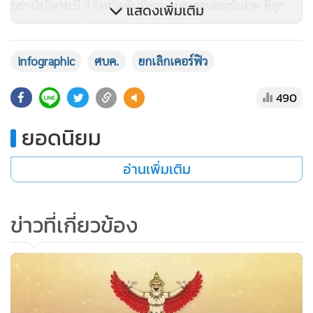
อย่างไรก็ตาม มี 4 จังหวัดพื้นที่ควบคุมสูงสุดและเข้มงวด ที่ถูก
แสดงเพิ่มเติม
ประกาศให้เป็นพื้นที่นำร่องด้านการท่องเที่ยว ประกอบด้วย
กรุงเทพมหานคร, ชลบุรี (เฉพาะอำเภอบางละมุง เมืองพัทยา
infographic
ศบค.
ยกเลิกเคอร์ฟิว
อำเภอศรีราชา อำเภอเกาะสีชัง และอำเภอสัตหีบ เฉพาะตำบล
นาจอมเทียน และตำบลบางเสร่), ระยอง (เฉพาะเกาะเสม็ด) และ
490
สมุทรปราการ (เฉพาะพื้นที่ท่าอากาศยานนานาชาติสุวรรณภูมิ)
ทำให้ 4 จังหวัด/พื้นที่เหล่านี้ไม่มีการเคอร์ฟิวตามข้อกำหนดดัง
ยอดนิยม
กล่าว
อ่านเพิ่มเติม
.
ขณะเดียวกัน ยังมีคำสั่งศูนย์บริหารสถานการณ์การแพร่ระบาด
ของโรคติดเชื้อไวรัสโคโรนา 2019 (โควิด-19) ที่ 18/2564 เรื่อง
ข่าวที่เกี่ยวข้อง
พื้นที่นำร่องด้านการท่องเที่ยว ตามข้อกำหนดออกตามความใน
มาตรา 9 แห่งพระราชกำหนดการบริหารราชการในสถานการณ์
ฉุกเฉิน พ.ศ. 2548 ออกประกาศพื้นที่นำร่องด้านการท่องเที่ยว
17 จังหวัด ดังนี้
.