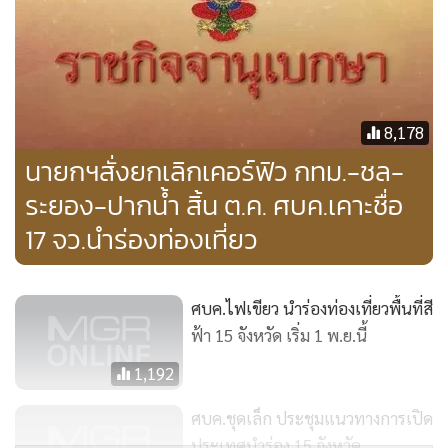
8,178
นายกฯสั่งยกเลิกเคอร์ฟิว กทม.-ชล-
ระยอง-ปากน้ำ สิ้น ต.ค. ศบค.เคาะชื่อ
17 จว.นำร่องท่องเที่ยว
ศบค.ไฟเขียว นำร่องท่องเที่ยวพื้นที่สี
ฟ้า 15 จังหวัด เริ่ม 1 พ.ย.นี้
1,192
ศบค.ชุดเล็ก ประชุมแนวทางการเปิด
1. กรุงเทพมหานคร
ประเทศนำร่อง 15 จังหวัด