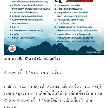
•
Good health & Well-being
•
Green Innovation & SD
•
Management & HR
•
MGR Live
•
Infographic
•
การเมือง
•
ท่องเที่ยว
•
กีฬา
ศบค.เคาะชื่อ 17 จว.นำร่องท่องเที่ยว
•
ต่างประเทศ
•
Special Scoop
ศบค.เคาะชื่อ 17 จว.นำร่องท่องเที่ยว
•
เศรษฐกิจ-ธุรกิจ
.
•
จีน
ราชกิจจาฯ เผย “ประยุทธ์” ลงนามยกเลิกเคอร์ฟิว กทม.-ชลบุรี-
•
ชุมชน-คุณภาพชีวิต
ระยอง-สมุทรปราการ เพื่อเป็นพื้นที่นำร่องท่องเที่ยว มีผล 5 ทุ่ม
•
อาชญากรรม
31 ต.ค. ศบค.เคาะชื่อ 17 จังหวัดนำร่องท่องเที่ยว รับเปิด
•
Motoring
ประเทศ