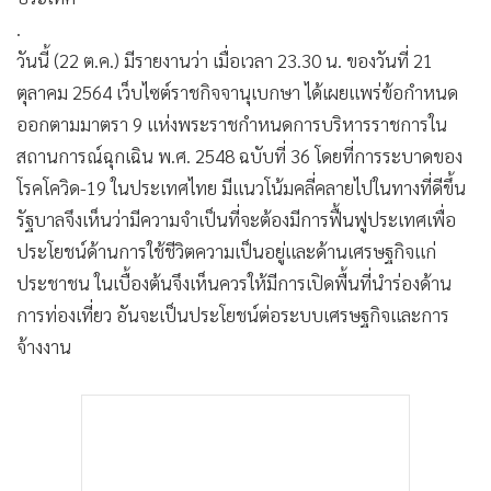
•
เกม
.
•
วิทยาศาสตร์
วันนี้ (22 ต.ค.) มีรายงานว่า เมื่อเวลา 23.30 น. ของวันที่ 21
•
SMEs
ตุลาคม 2564 เว็บไซต์ราชกิจจานุเบกษา ได้เผยแพร่ข้อกำหนด
•
หุ้น
ออกตามมาตรา 9 แห่งพระราชกำหนดการบริหารราชการใน
•
อินโดจีน
สถานการณ์ฉุกเฉิน พ.ศ. 2548 ฉบับที่ 36 โดยที่การระบาดของ
โรคโควิด-19 ในประเทศไทย มีแนวโน้มคลี่คลายไปในทางที่ดีขึ้น
•
กองทุนรวม
รัฐบาลจึงเห็นว่ามีความจำเป็นที่จะต้องมีการฟื้นฟูประเทศเพื่อ
•
Celeb Online
ประโยชน์ด้านการใช้ชีวิตความเป็นอยู่และด้านเศรษฐกิจแก่
•
Factcheck
ประชาชน ในเบื้องต้นจึงเห็นควรให้มีการเปิดพื้นที่นำร่องด้าน
•
ญี่ปุ่น
การท่องเที่ยว อันจะเป็นประโยชน์ต่อระบบเศรษฐกิจและการ
•
News1
จ้างงาน
•
Gotomanager