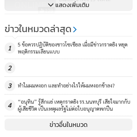
2. จังหวัดกระบี่
แสดงเพิ่มเติม
128
3. จังหวัดชลบุรี (เฉพาะอำเภอบางละมุง เมืองพัทยา อำเภอ
ศรีราชา อำเภอเกาะสีชัง และ
โฆษกรัฐเผย 6 แนวทางรับนักท่อง
ข่าวในหมวดล่าสุด
อำเภอสัตหีบ เฉพาะตำบลนาจอมเทียน และตำบลบางเสร่)
เที่ยวกลุ่ม ปท.เสี่ยงต่ำแบบไม่ต้อง
4. จังหวัดเชียงใหม่ (เฉพาะอำเภอเมืองเชียงใหม่ อำเภอดอยเต่า
กักตัว
119
5 ข้อควรปฏิบัติของชาวโซเชียล เมื่อมีข่าวกราดยิง หยุด
1
อำเภอแม่ริม และอำเภอแม่แตง)
พฤติกรรมเลียนแบบ
5. จังหวัดตราด (เฉพาะอำเภอเกาะช้าง)
6. จังหวัดบุรีรัมย์ (เฉพาะอำเภอเมืองบุรีรัมย์)
2
7. จังหวัดประจวบคีรีขันธ์ (เฉพาะตำบลหัวหิน และตำบลหนอง
แก)
3
ทำไมผมหงอก และทำอย่างไรให้ผมหงอกช้าลง?
8. จังหวัดพังงา
9. จังหวัดเพชรบุรี (เฉพาะเทศบาลเมืองชะอำ)
“อนุทิน” รู้สึกแย่ เหตุกราดยิง รร.นนทบุรี เสียใจมากกับ
4
ผู้เสียชีวิต เป็นเหตุผลรัฐไม่ต่อใบอนุญาตพกปืน
10. จังหวัดภูเก็ต
ข่าวอื่นในหมวด
11. จังหวัดระนอง (เฉพาะเกาะพยาม)
12. จังหวัดระยอง (เฉพาะเกาะเสม็ด)