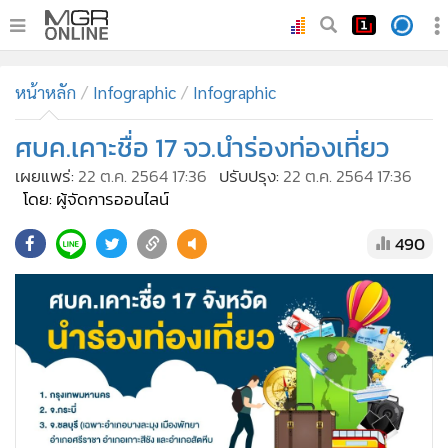
•
หน้าหลัก
หน้าหลัก
Infographic
Infographic
•
ทันเหตุการณ์
•
ศบค.เคาะชื่อ 17 จว.นำร่องท่องเที่ยว
ภาคใต้
•
ภูมิภาค
เผยแพร่:
22 ต.ค. 2564 17:36
ปรับปรุง:
22 ต.ค. 2564 17:36
โดย: ผู้จัดการออนไลน์
•
Online Section
•
บันเทิง
490
•
ผู้จัดการรายวัน
•
คอลัมนิสต์
•
ละคร
•
CbizReview
•
Cyber BIZ
•
ผู้จัดกวน