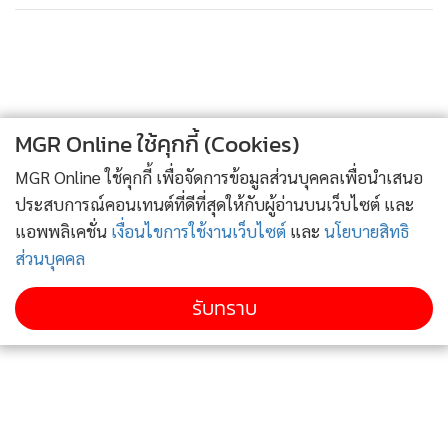
13. จังหวัดเลย (เฉพาะอำเภอเชียงคาน)
14. จังหวัดสมุทรปราการ (เฉพาะบริเวณพื้นที่ท่าอากาศยาน
นานาชาติสุวรรณภูมิ)
15. จังหวัดสุราษฎร์ธานี (เฉพาะเกาะสมุย เกาะพงัน และเกาะ
MGR Online ใช้คุกกี้ (Cookies)
เต่า)
16. จังหวัดหนองคาย (เฉพาะอำเภอเมืองหนองคาย อำเภอสังคม
MGR Online ใช้คุกกี้ เพื่อจัดการข้อมูลส่วนบุคคลเพื่อนำเสนอ
อำเภอศรีเชียงใหม่ และ
ประสบการณ์คอนเทนต์ที่ดีที่สุดให้กับผู้อ่านบนเว็บไซต์ และ
อำเภอท่าบ่อ)
แอพพลิเคชั่น
เงื่อนไขการใช้งานเว็บไซต์
และ
นโยบายสิทธิ
ส่วนบุคคล
17. จังหวัดอุดรธานี (เฉพาะอำเภอเมืองอุดรธานี อำเภอบ้านดุง
อำเภอกุมภวาปี อำเภอนายูง
รับทราบ
อำเภอหนองหาน และอำเภอประจักษ์ศิลปาคม)