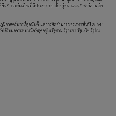
อื่นๆ รวมทั้งเมืองที่มีประชากรอาศัยอยู่หนาแน่น” ฟาร์ฮาน ฮัก
างภูมิศาสตร์มากที่สุดนับตั้งแต่การยึดอำนาจของทหารในปี 2564”
ี่ได้รับผลกระทบหนักที่สุดอยู่ในรัฐชาน รัฐกะยา รัฐยะไข่ รัฐชิน