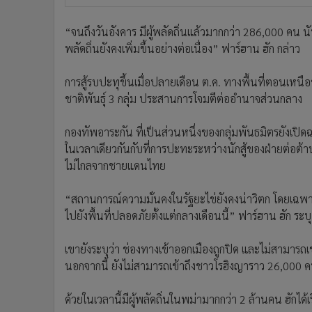
“จนถึงวันอังคาร มีผู้พลัดถิ่นแล้วมากกว่า 286,000 คน นั
พลัดถิ่นยังคงเพิ่มขึ้นอย่างต่อเนื่อง” ฟาร์ฮาน ฮัก กล่าว
การสู้รบปะทุขึ้นเมื่อปลายเดือน ต.ค. ทางพื้นที่ตอนเหนื
ชาติพันธุ์ 3 กลุ่ม ประสานการโจมตีต่ออำนาจส่วนกลาง
กองทัพอาระกัน ที่เป็นส่วนหนึ่งของกลุ่มพันธมิตรยังเป
ในเวลาเดียวกันกับที่การปะทะระหว่างนักสู้ของฝ่ายต่อต
ไม่ไกลจากชายแดนไทย
“สถานการณ์ความมั่นคงในรัฐยะไข่ยังคงน่าวิตก โดยเฉพ
ไปยังพื้นที่ปลอดภัยตั้งแต่กลางเดือนนี้” ฟาร์ฮาน ฮัก ระบุ
เขายังระบุว่า ช่องทางเข้าออกเมืองถูกปิด และไม่สามารถ
นอกจากนี้ ยังไม่สามารถเข้าถึงชาวโรฮิงญาราว 26,000 คนใน
ด้วยในเวลานี้มีผู้พลัดถิ่นในพม่ามากกว่า 2 ล้านคน ฮักได้เ