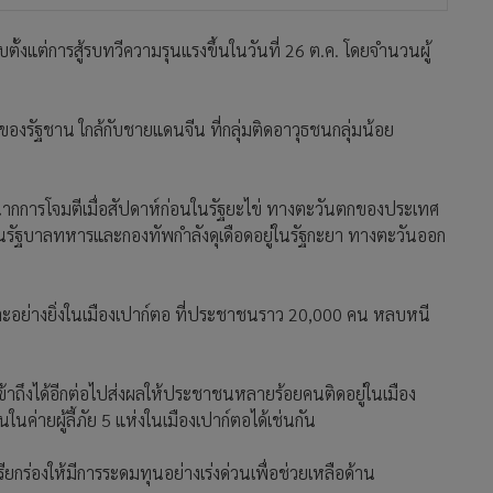
บตั้งแต่การสู้รบทวีความรุนแรงขึ้นในวันที่ 26 ต.ค. โดยจำนวนผู้
อของรัฐชาน ใกล้กับชายแดนจีน ที่กลุ่มติดอาวุธชนกลุ่มน้อย
ิดฉากการโจมตีเมื่อสัปดาห์ก่อนในรัฐยะไข่ ทางตะวันตกของประเทศ
้านรัฐบาลทหารและกองทัพกำลังดุเดือดอยู่ในรัฐกะยา ทางตะวันออก
าะอย่างยิ่งในเมืองเปาก์ตอ ที่ประชาชนราว 20,000 คน หลบหนี
เข้าถึงได้อีกต่อไปส่งผลให้ประชาชนหลายร้อยคนติดอยู่ในเมือง
ค่ายผู้ลี้ภัย 5 แห่งในเมืองเปาก์ตอได้เช่นกัน
รียกร่องให้มีการระดมทุนอย่างเร่งด่วนเพื่อช่วยเหลือด้าน