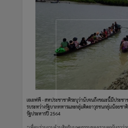
•
Management & HR
•
MGR Live
•
Infographic
•
การเมือง
•
ท่องเที่ยว
•
กีฬา
•
ต่างประเทศ
•
Special Scoop
•
เศรษฐกิจ-ธุรกิจ
•
จีน
•
ชุมชน-คุณภาพชีวิต
•
อาชญากรรม
•
Motoring
เอเอฟพี - สหประชาชาติระบุว่านับจนถึงขณะนี้มีประชาช
•
เกม
รบระหว่างรัฐบาลทหารและกลุ่มติดอาวุธชนกลุ่มน้อยชาติพัน
•
วิทยาศาสตร์
รัฐประหารปี 2564
•
SMEs
•
หุ้น
“เพื่อนร่วมงานด้านสิทธิมนุษยธรรมของเราบอกกับเราว่ากา