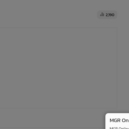
2,190
MGR Onli
MGR Online 