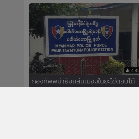
4,4
กองทัพพม่ายิงถล่มเมืองในยะไข่ตอบโต้
กองทัพอาระกัน หลังฝ่ายหลังเข้ายึดเมือ
สำเร็จ
ข่าวในหมวดล่าสุด