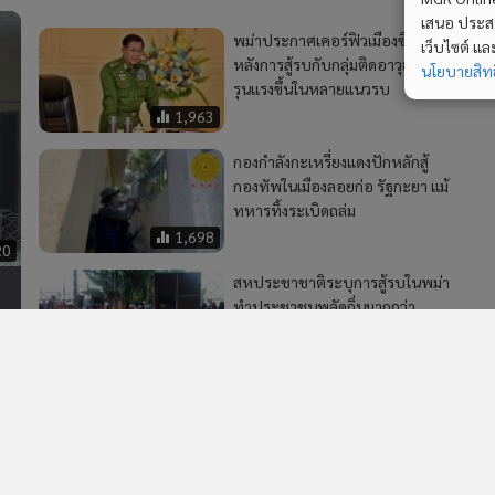
เสนอ ประสบก
พม่าประกาศเคอร์ฟิวเมืองซิตตเว
เว็บไซต์ แ
หลังการสู้รบกับกลุ่มติดอาวุธ
นโยบายสิทธ
รุนแรงขึ้นในหลายแนวรบ
1,963
กองกำลังกะเหรี่ยงแดงปักหลักสู้
กองทัพในเมืองลอยก่อ รัฐกะยา แม้
ทหารทิ้งระเบิดถล่ม
1,698
20
สหประชาชาติระบุการสู้รบในพม่า
ทำประชาชนพลัดถิ่นมากกว่า
ง
200,000 คน
235