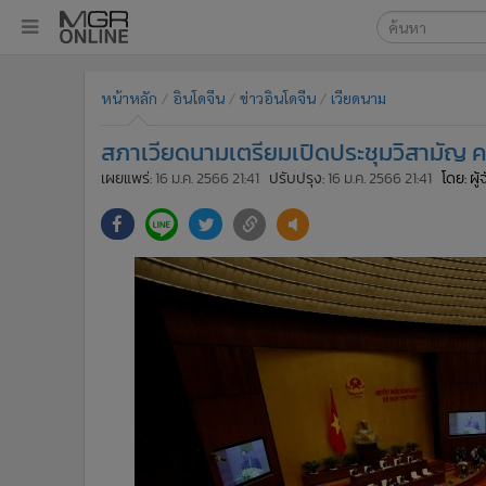
เลือกเครื่องมือท
•
หน้าหลัก
หน้าหลัก
อินโดจีน
ข่าวอินโดจีน
เวียดนาม
ค้นหา
•
ทันเหตุการณ์
Google
•
ภาคใต้
สภาเวียดนามเตรียมเปิดประชุมวิสามั
•
ภูมิภาค
MGR Onl
เผยแพร่:
16 ม.ค. 2566 21:41
ปรับปรุง:
16 ม.ค. 2566 21:41
โดย: ผู
•
Online Section
ค้นหาขั
•
บันเทิง
•
ผู้จัดการรายวัน
•
คอลัมนิสต์
•
ละคร
•
CbizReview
•
Cyber BIZ
•
ผู้จัดกวน
•
Good health & Well-being
•
Green Innovation & SD