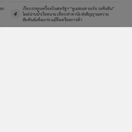
ือก
เรือบรรทุกเครื่องบินสหรัฐฯ “ยูเอสเอส จอร์จ วอชิงตัน”
4
โผล่น่านน้ำเวียดนาม เทียบท่าดานัง ส่งสัญญาณความ
สัมพันธ์แข็งแกร่ง แม้ตึงเครียดการค้า
วอื่นในหมวด
MGR Online Application
E
ยการใช้คุกกี้
ข้อกำหนดและเงื่อนไขการใช้บริการ
นโยบายการใช้ข้อมูล Fa
© 2014-2026 mgronline.com. All rights reserved.