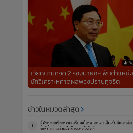
9
เวียดนามถอด 2 รองนายกฯ พ้นตำแหน่ง
นักวิเคราะห์คาดผลพวงปราบทุจริต
ข่าวในหมวดล่าสุด
ผู้นำสูงสุดเวียดนามเตรียมเยือนออสเตรเลีย-นิวซีแลนด์ย
1
ระดับความร่วมมือด้านเทคโนโลยี