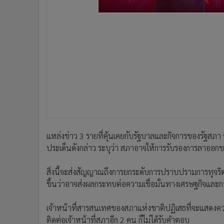
•
อินโดจีน
•
กองทุนรวม
•
Celeb Online
•
Factcheck
•
ญี่ปุ่น
•
News1
•
Gotomanager
แหล่งข่าว 3 รายที่คุ้นเคยกับรัฐบาลและกิจการของรัฐสภา
ประเด็นดังกล่าว ระบุว่า สภาอาจให้การรับรองการลาออกขอ
สิ่งนี้จะส่งสัญญาณถึงการยกระดับการปราบปรามการทุจริตคอ
ขึ้นว่าอาจส่งผลกระทบต่อความเชื่อมั่นทางเศรษฐกิจและ
เจ้าหน้าที่สารสนเทศของสภาแห่งชาติปฏิเสธที่จะแสดงความ
ติดต่อเจ้าหน้าที่สภาอีก 2 คน ก็ไม่ได้รับคำตอบ