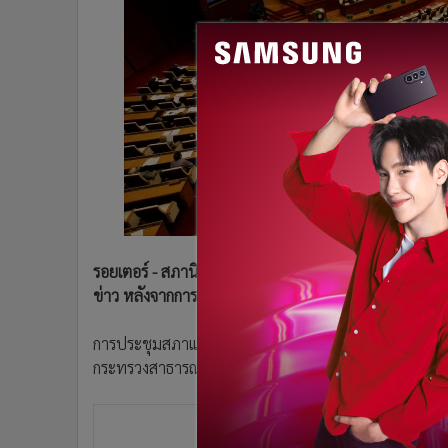
•
Management & HR
•
MGR Live
•
Infographic
•
การเมือง
•
ท่องเที่ยว
•
กีฬา
•
ต่างประเทศ
•
Special Scoop
•
เศรษฐกิจ-ธุรกิจ
•
จีน
รอยเตอร์ - สภานิติบัญญัติของเวียดนามคาดว่าจะจัดการป
•
ชุมชน-คุณภาพชีวิต
ข่าว หลังจากการประชุมแบบเดียวกันนี้เคยเกิดขึ้นเมื่อต
•
อาชญากรรม
•
Motoring
การประชุมสภาแห่งชาติจะมีขึ้นในขณะที่ประเทศดำเนินกา
•
เกม
กระทรวงสาธารณสุข และการสอบสวนเจ้าหน้าที่ระดับสู
•
วิทยาศาสตร์
•
SMEs
•
หุ้น