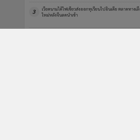
เวียดนามได้ไฟเขียวส่งออกทุเรียนไปอินเดีย ตลาดทางเล
3
ใหม่หลังจีนลดนำเข้า
ข่า
ติดตามข่าวสารผ่านทาง LIN
นโยบายความเป็นส่วนตัว
นโยบา