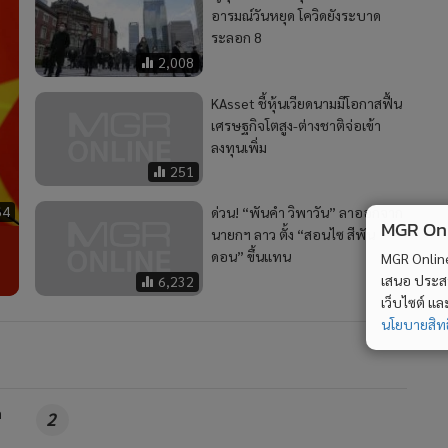
อารมณ์​วันหยุด​ โควิดยังระบาด
ระลอก 8
2,008
KAsset ชี้หุ้นเวียดนามมีโอกาสฟื้น
เศรษฐกิจโตสูง-ต่างชาติจ่อเข้า
ลงทุนเพิ่ม
251
64
ด่วน! “พันคำ วิพาวัน” ลาออกจาก
MGR Onli
นายกฯ ลาว ตั้ง “สอนไซ สีพัน
ดอน” ขึ้นแทน
MGR Online 
เสนอ ประสบก
6,232
เว็บไซต์ แ
นโยบายสิทธ
ก
2