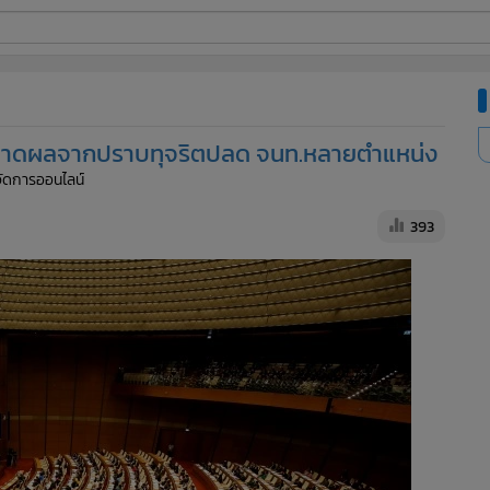
ี่ใช้
ญ คาดผลจากปราบทุจริตปลด จนท.หลายตำแหน่ง
ine
้จัดการออนไลน์
้นสูง
393