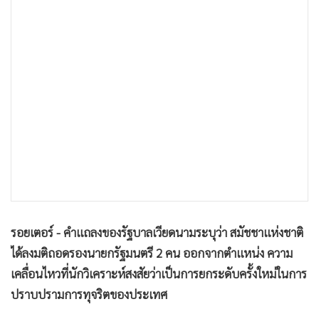
•
เกม
•
วิทยาศาสตร์
•
SMEs
•
หุ้น
•
อินโดจีน
•
กองทุนรวม
•
Celeb Online
•
Factcheck
•
ญี่ปุ่น
•
News1
รอยเตอร์ - คำแถลงของรัฐบาลเวียดนามระบุว่า สมัชชาแห่งชาติ
•
Gotomanager
ได้ลงมติถอดรองนายกรัฐมนตรี 2 คน ออกจากตำแหน่ง ความ
เคลื่อนไหวที่นักวิเคราะห์สงสัยว่าเป็นการยกระดับครั้งใหม่ในการ
ปราบปรามการทุจริตของประเทศ