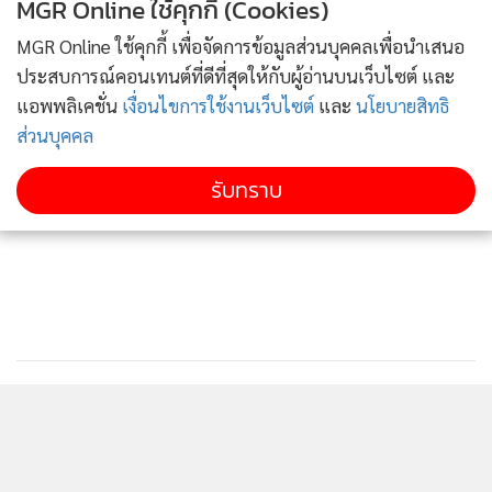
MGR Online ใช้คุกกี้ (Cookies)
รำลึกสหายร่วมรบ! ฮานอยเตรียมสร้างอนุสรณ์สถานให้
3
MGR Online ใช้คุกกี้ เพื่อจัดการข้อมูลส่วนบุคคลเพื่อนำเสนอ
ทหารเกาหลีเหนือผู้พลีชีพในสงครามเวียดนาม
ประสบการณ์คอนเทนต์ที่ดีที่สุดให้กับผู้อ่านบนเว็บไซต์ และ
แอพพลิเคชั่น
เงื่อนไขการใช้งานเว็บไซต์
และ
นโยบายสิทธิ
เวียดนามได้ไฟเขียวส่งออกทุเรียนไปอินเดีย ตลาดทาง
4
เลือกใหม่หลังจีนลดนำเข้า
ส่วนบุคคล
ข่าวอื่นในหมวด
รับทราบ