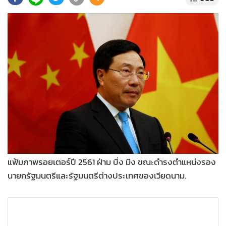
•
Good health & Well-being
•
Green Innovation & SD
•
Management & HR
•
MGR Live
•
Infographic
•
การเมือง
•
ท่องเที่ยว
•
กีฬา
•
ต่างประเทศ
•
Special Scoop
•
เศรษฐกิจ-ธุรกิจ
แฟ้มภาพรอยเตอร์ปี 2561 ฝ่าม บิ่ง มีง ขณะดำรงตำแหน่งรอง
•
จีน
นายกรัฐมนตรีและรัฐมนตรีต่างประเทศของเวียดนาม.
•
ชุมชน-คุณภาพชีวิต
•
อาชญากรรม
•
Motoring