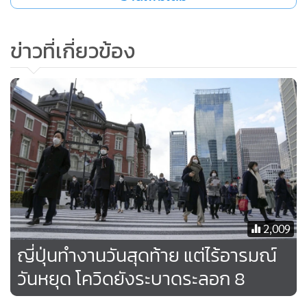
คาร์ล เธเยอร์ ผู้เชี่ยวชาญด้านการทูตของเวียดนามจากโรงเรียน
รวมเหล่าออสเตรเลียในกรุงแคนเบอร์รา กล่าวว่า การปลดออก
ข่าวที่เกี่ยวข้อง
จากตำแหน่งอาจเชื่อมโยงกับเรื่องอื้อฉาว 2 เรื่อง ที่ขัดขวางการ
จัดการโรคระบาดของประเทศ โดยเฉพาะอย่างยิ่งเรื่องอื้อฉาว
เกี่ยวกับการรับสินบนที่เกี่ยวโยงกับการนำชาวเวียดนามที่ติดค้าง
ในต่างประเทศเดินทางกลับประเทศและการจัดซื้อชุดตรวจโค
วิด-19
ในปลายเดือน ธ.ค. พรรคคอมมิวนิสต์ปลด ฝ่าม บิ่ง มีง ออกจาก
โปลิตบูโร ที่เป็นคณะผู้กำหนดนโยบายและมีอำนาจตัดสินใจสูง
สุด และถอดทั้งฝ่าม บิ่ง มีง และหวู ดึ๊ก ซาม ออกจากการเป็น
2,009
สมาชิกในคณะกรรมการกลางพรรค
ญี่ปุ่นทำงานวันสุดท้าย​ แต่ไร้อารมณ์​
วันหยุด​ โควิดยังระบาดระลอก 8
เมื่อเดือนที่แล้ว พรรคยังลงโทษทางวินัยกับ บุ่ย แถ่ง เซิน
รัฐมนตรีกระทรวงการต่างประเทศ เกี่ยวกับการเกี่ยวข้องของเจ้า