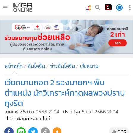
•
หน้าหลัก
•
ทันเหตุการณ์
•
ภาคใต้
•
ภูมิภาค
•
Online Section
หน้าหลัก
อินโดจีน
ข่าวอินโดจีน
เวียดนาม
•
บันเทิง
•
ผู้จัดการรายวัน
เวียดนามถอด 2 รองนายกฯ พ้น
•
คอลัมนิสต์
ตำแหน่ง นักวิเคราะห์คาดผลพวงปราบ
•
ละคร
ทุจริต
•
CbizReview
เผยแพร่:
5 ม.ค. 2566 21:04
ปรับปรุง:
5 ม.ค. 2566 21:04
•
Cyber BIZ
โดย: ผู้จัดการออนไลน์
•
ผู้จัดกวน
965