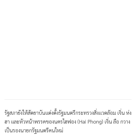
รัฐสภายังให้สัตยาบันแต่งตั้งรัฐมนตรีกระทรวงสิ่งแวดล้อม เจิ่น ห่ง
ฮา และหัวหน้าพรรคของนครไฮฟอง (Hai Phong) เจิ่น ลือ กวาง
เป็นรองนายกรัฐมนตรีคนใหม่