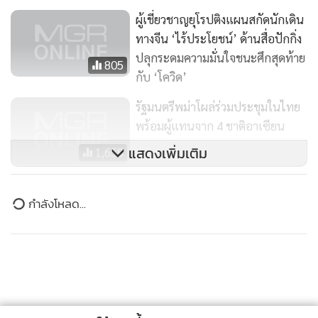
หน้าที่ในกระทรวงและนักการทูตหลายคนในเรื่องอื้อฉาวเกี่ยว
ผู้เชี่ยวชาญยุโรปติงแผนสกัดนักเดิน
กับเที่ยวบินพาพลเมืองกลับประเทศ.
ทางจีน ‘ไร้ประโยชน์’ ด้านสื่อปักกิ่ง
ปลุกระดมความมั่นใจชนะศึกสุดท้าย
805
กับ ‘โควิด’
รัฐมนตรีพม่าโผล่ร่วมประชุมในไทย
พร้อมผู้แทนจาก 4 ชาติอาเซียน
แสดงเพิ่มเติม
1,658
จีนมุ่งมั่นพัฒนาสัมพันธ์กับสหรัฐฯ
ข่าวในหมวดล่าสุด
รักษาประสิทธิภาพด้านสื่อสาร
56
เวียดนามแซงหน้าไทยขึ้นเป็นเบอร์ 2 ตลาดการบินของ
1
อาเซียน
2