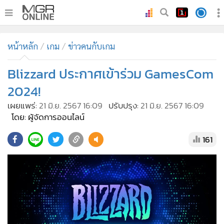
•
หน้าหลัก
หน้าหลัก
เกม
ข่าวคนกับเกม
•
ทันเหตุการณ์
•
Blizzard ประกาศเข้าร่วม GamesCom
ภาคใต้
•
ภูมิภาค
2024!
•
Online Section
เผยแพร่:
21 มิ.ย. 2567 16:09
ปรับปรุง:
21 มิ.ย. 2567 16:09
•
บันเทิง
โดย: ผู้จัดการออนไลน์
•
ผู้จัดการรายวัน
161
•
คอลัมนิสต์
•
ละคร
•
CbizReview
•
Cyber BIZ
•
ผู้จัดกวน