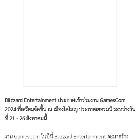
•
เกม
•
วิทยาศาสตร์
•
SMEs
•
หุ้น
•
อินโดจีน
•
กองทุนรวม
•
Celeb Online
•
Factcheck
•
ญี่ปุ่น
•
News1
Blizzard Entertainment ประกาศเข้าร่วมงาน GamesCom
•
Gotomanager
2024 ที่เตรียมจัดขึ้น ณ เมืองโคโลญ ประเทศเยอรมนี ระหว่างวัน
ที่ 21 - 26 สิงหาคมนี้
งาน GamesCom ในปีนี้ Blizzard Entertainment จะมาสร้าง