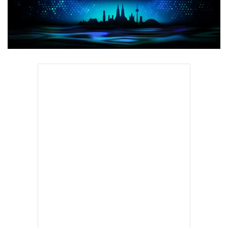
•
Good health & Well-being
•
Green Innovation & SD
•
Management & HR
•
MGR Live
•
Infographic
•
การเมือง
•
ท่องเที่ยว
•
กีฬา
•
ต่างประเทศ
•
Special Scoop
•
เศรษฐกิจ-ธุรกิจ
•
จีน
•
ชุมชน-คุณภาพชีวิต
•
อาชญากรรม
•
Motoring