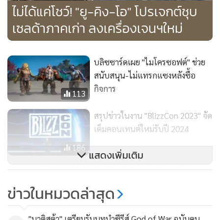
ไม่ได้แค่โชว์! "ยู-คิง-โอ" โปรเจกต์ชุบ
เซลด้าภาคเก่า ลงเครื่องเจนฯใหม่
Overwatch 2
บลิซซาร์ดเผย "ไมโครซอฟต์" ช่วย
จะจับมือกับปอร์เช่เพื่อสร้างผลงานความร่วมมือกันครั้งใหม่
สนับสนุน-ไม่แทรกแซงหลังซื้อ
อย่างรูปปั้นดีว่าขนาดเท่าตัวจริงที่ผสานดีไซน์ของมาคันน์
กิจการ
113
รถไฟฟ้าเต็มรูปแบบรุ่นใหม่ล่าสุด รวมถึงการเชิญแฟน ๆ เข้าชม
การจำลองแผนที่ที่เป็นเอกลักษณ์ของ Overwatch 2 แบบ
สรุปข่าวในงาน "BlizzCon 2023" จัด
สมจริง
เต็มคอนเทนต์ใหม่รับปี 2024
186
แสดงเพิ่มเติม
ติดตามข้อมูลเพิ่มเติมเกี่ยวกับเกมของ Blizzard ในงาน
GamesCom 2024 ที่
https://www.gamescom.global/en
"Diablo Collection" แพคมัดรวม
สามภาค วางจำหน่ายแล้ววันนี้!
ข่าวในหมวดล่าสุด
*ทีมงานผู้จัดการเกม เรียนเชิญผู้อ่านทุกท่านร่วมเป็นแฟนเพจ
729
ManagerGame
ทางเฟซบุ๊กเพื่อเพิ่มช่องทางการรับข่าวสาร
"บาติสต้า" เตรียมรับบทนำซีรีส์ God of War ฉบับคน