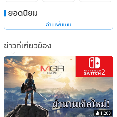
ยอดนิยม
อ่านเพิ่มเติม
ข่าวที่เกี่ยวข้อง
Diablo
ก็จะจัดหนักจัดเต็มที่งานนี้ โดยจะพา Sanctuary (โลก
ศักดิ์สิทธิ์) มาสู่ GamesCom ด้วย Diablo IV: Vessel of Hatred
และ Diablo Immortal
1,283