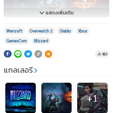
แสดงเพิ่มเติม
Warcraft
Overwatch 2
Diablo
Xbox
World of Warcraft
จะฉลองการเปิดตัว The War Within ภาค
GamesCom
Blizzard
แรกของ Worldsoul Saga สุดยิ่งใหญ่ ซึ่งมีกำหนดเปิดตัวทั่วโลก
161
ในวันที่ 27 สิงหาคม หลังจากงาน GamesCom หนึ่งวัน จึงเป็น
โอกาสอันดีที่ชุมชนผู้เล่นจะได้ร่วมฉลองไปด้วยกัน ผู้เล่นที่ซื้อ
แกลเลอรี
The War Within เวอร์ชัน Epic Edition หรือ Collector’s
Edition แบบกล่อง จะสามารถเล่นได้เมื่อเกมเปิดให้เข้าเล่นล่วง
หน้าในวันที่ 23 สิงหาคม (ตามเวลาประเทศไทย)
+1