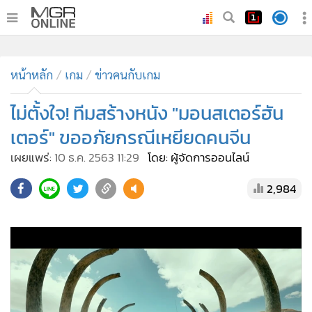
•
หน้าหลัก
•
ทันเหตุการณ์
•
ภาคใต้
•
ภูมิภาค
•
Online Section
หน้าหลัก
เกม
ข่าวคนกับเกม
•
บันเทิง
•
ผู้จัดการรายวัน
ไม่ตั้งใจ! ทีมสร้างหนัง "มอนสเตอร์ฮัน
•
คอลัมนิสต์
เตอร์" ขออภัยกรณีเหยียดคนจีน
•
ละคร
เผยแพร่:
10 ธ.ค. 2563 11:29
โดย: ผู้จัดการออนไลน์
•
CbizReview
2,984
•
Cyber BIZ
•
ผู้จัดกวน