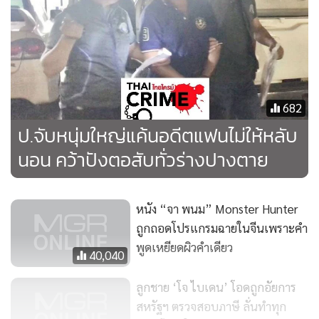
682
ป.จับหนุ่มใหญ่แค้นอดีตแฟนไม่ให้หลับ
นอน คว้าปังตอสับทั่วร่างปางตาย
หนัง “จา พนม” Monster Hunter
ถูกถอดโปรแกรมฉายในจีนเพราะคำ
พูดเหยียดผิวคำเดียว
40,040