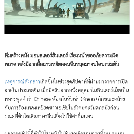
•
Good health & Well-being
•
Green Innovation & SD
•
Management & HR
•
MGR Live
•
Infographic
•
การเมือง
•
ท่องเที่ยว
•
กีฬา
ทีมสร้างหนัง มอนสเตอร์ฮันเตอร์ เรียงหน้าขออภัยความผิด
•
ต่างประเทศ
พลาด หลังมีฉากอื้อฉาวเหยียดคนจีนหลุดมาจนโดนถล่มยับ
•
Special Scoop
•
เศรษฐกิจ-ธุรกิจ
เหตุการณ์ดังกล่าว
เกิดขึ้นในช่วงสุดสัปดาห์ที่ผ่านมาจากการเปิด
•
จีน
ฉายในประเทศจีน เมื่อมีคลิปฉากหนึ่งหลุดมาในอินเตอร์เน็ตเป็น
•
ชุมชน-คุณภาพชีวิต
ทหารพูดคำว่า Chinese พ้องกับหัวเข่า (Knees) ลักษณะคล้าย
•
อาชญากรรม
กับการร้องเพลงเหยียดชาวเอเชียในสังคมตะวันตกสมัยก่อน
•
Motoring