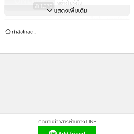
ลูกชาย ‘โจ ไบเดน’ โอดถูกอัยการ
สหรัฐฯ ตรวจสอบภาษี ลั่นทำทุก
อย่างโปร่งใส
1,370
แสดงเพิ่มเติม
"ดิจิมอน" ออกรุ่นใหม่แนวสมาร์ตวอ
ทช์ ออกกำลังพร้อมฝึกมอนสเตอร์
กำลังโหลด...
1,261
ติดตามข่าวสารผ่านทาง LINE