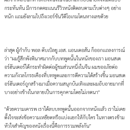
ขณะที่ซับไตเติลภาษาจีนเลี่ยงไปใช้คำอื่นแทน
•
เกม
•
วิทยาศาสตร์
ผลจากคลิปนี้ก็ทำให้โรงหนังในจีนยกเลิกรอบฉายทั้งหมดแบบ
•
SMEs
กระทันหัน มีการกดคะแนนรีวิวหนังติดลบตามเว็บต่างๆ อย่าง
•
หุ้น
หนัก แถมยังลามไปถึงเวอร์ชันวีดีโอเกมโดนหางเลขด้วย
•
อินโดจีน
•
กองทุนรวม
•
Celeb Online
ล่าสุด ผู้กำกับ พอล ดับเบิลยู.เอส. แอนเดอสัน ก็ออกแถลงการณ์
•
Factcheck
ว่า "ผมรู้สึกพังพินาศมากกับบทพูดนั้นในหนังของเรา มอนสเต
•
ญี่ปุ่น
อร์ฮันเตอร์ได้กระทำผิดต่อผู้ชมส่วนหนึ่งในจีน ผมขออภัยต่อ
•
News1
ความกังวลโกรธเคืองที่บทพูดและการตีความได้สร้างขึ้น มอนสเต
•
Gotomanager
อร์ฮันเตอร์ถูกสร้างมาเมื่อความสนุกบันเทิงและผมอับอายมากที่
บางอย่างข้างในกลายเป็นการคุกคามโดยไม่เจตนา"
"ด้วยความเคารพ เราได้ลบบทพูดนั้นออกจากหนังแล้ว เราไม่เคย