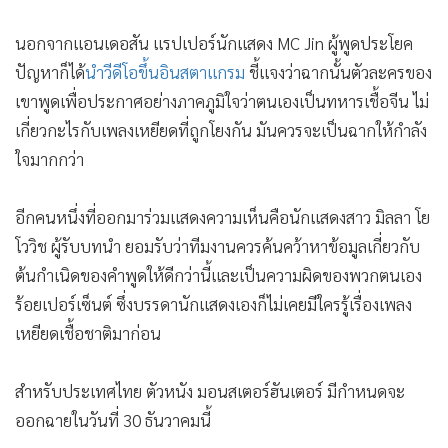
ตั้งใจจะส่งข้อความเหยียดหรือแบ่งแยกให้กับใคร ในทางตรงข้าม
หัวใจสำคัญของหนังเรื่องนี้คือการรวมพลังกัน"
นอกจากแอนเดอสัน แรปเปอร์นักแสดง MC Jin ผู้พูดประโยค
ปัญหาก็ได้
นำวีดีโอขึ้นอินสตาแกรม
ชี้แจงว่าฉากนั้นตัวละครของ
เขาพูดเพื่อประกาศอย่างภาคภูมิใจว่าตนเองเป็นทหารเชื้อจีน ไม่
เกี่ยวกะไรกับเพลงเหยียดที่ถูกโยงกัน มันควรจะเป็นฉากให้กำลัง
ใจมากกว่า
อีกคนหนึ่งที่ออกมาร่วมแสดงความเห็นคือนักแสดงสาว มิลลา โย
โววิช ผู้รับบทนำ ยอมรับว่าทีมงานควรค้นคว้าหาข้อมูลเกี่ยวกับ
ต้นกำเนิดของคำพูดให้ดีกว่านี้และเป็นความผิดของพวกตนเอง
ร้อยเปอร์เซ็นต์ ซึ่งบรรดานักแสดงเองก็ไม่เคยมีใครรู้เรื่องเพลง
เหยียดเชื้อชาติมาก่อน