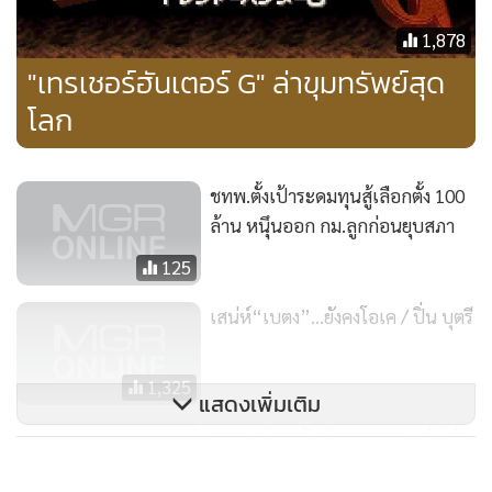
ชุดทั้งไตรภาคในโอกาสฉลองครบรอบ 25 ปีของซีรีย์
1,878
"เทรเชอร์ฮันเตอร์ G" ล่าขุมทรัพย์สุด
Dragon Quest III Soshite Densetsu e... /Dragon Warrior III
โลก
เครื่อง:
Famicom /NES
ภาษา:
ญี่ปุ่น 1988 /อังกฤษ 1992
บริษัท:
Enix
ชทพ.ตั้งเป้าระดมทุนสู้เลือกตั้ง 100
แนวเกม:
RPG
ล้าน หนุึนออก กม.ลูกก่อนยุบสภา
จำนวนผู้เล่น:
1 คน
125
เสน่ห์“เบตง”...ยังคงโอเค / ปิ่น บุตรี
1,325
แสดงเพิ่มเติม
เขมรเตรียมเปิดศึกสงคราม แต่ “ต่อ
พงษ์” ยังงงและโง่อยู่!?