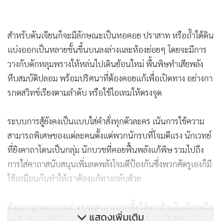
สำหรับดันเจียนก็จะมีลักษณะเป็นหอคอย ปราสาท หรือถ้ำใต้ดิน
แบ่งออกเป็นหลายชั้นขึ้นบนลงล่างและห้องย่อยๆ โดยจะมีการ
วางกับดักหลุมพรางให้หล่นไปเดินย้อนใหม่ พื้นพิษทำเสียพลัง
หีบสมบัติปลอม พร้อมปริศนาที่ต้องคอยแก้เพื่อเปิดทาง อย่างกา
รกดสวิทช์เรียงตามลำดับ หรือใช้ไอเทมให้ตรงจุด
ระบบการสู้ยังคงเป็นแบบใส่คำสั่งทุกตัวละคร เน้นการใช้ความ
สามารถพิเศษของแต่ละคนตั้งแต่พวกนักรบที่โจมตีแรง นักเวทย์
ที่ยิงคาถาโดนเป็นกลุ่ม นักบวชที่คอยฟื้นพลังแก้พิษ รวมไปถึง
การใส่คาถาสนับสนุนเพิ่มลดพลังโจมตีป้องกันซึ่งพวกศัตรูเองก็มี
ใช้เหมือนกันทำให้เราต้องแก้ทางกลับด้วย
ด้านอาวุธชุดเกราะต่างๆจะสามารถหาซื้อได้จากร้านในเมืองหรือ
แสดงเพิ่มเติม