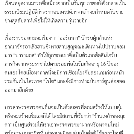
เรียนหยุดงานมารอซื้อเนื่องจากเป็นวันพุธ ภายหลังจึงกลายเป็น
•
เกม
ธรรมเนียมปฏิบัติว่าดรากอนเควสต์ภาคหลักจะกำหนดวันขาย
•
วิทยาศาสตร์
ช่วงสุดสัปดาห์เพื่อไม่ให้เกิดความวุ่นวายอีก
•
SMEs
•
หุ้น
เรื่องราวของเกมจะเริ่มจาก "ออร์เทกา" นักรบผู้กล้าแห่ง
•
อินโดจีน
อาณาจักรอาเลียฮานซึ่งหายสาบสูญขณะเดินทางไปปราบจอม
•
กองทุนรวม
มาร "บารามอส" ทำให้ลูกของเขาซึ่งเป็นตัวเอกตัดสินใจรับ
•
Celeb Online
ภารกิจจากพระราชาไปตามรอยพ่อในวันเกิดอายุ 16 ปีของ
•
Factcheck
ตนเอง โดยเนื้อหาภาคนี้จะมีการเชื่อมโยงกับสองเกมก่อนหน้า
•
ญี่ปุ่น
รวมกันเป็นไตรภาค "โรโต" และยังมีการทำฉบับการ์ตูนต่อยอด
•
News1
ออกมาอีกด้วย
•
Gotomanager
บรรดาพรรคพวกคนอื่นจะเป็นตัวละครที่คอมสร้างให้แบบสุ่ม
หรือจะสร้างเพิ่มเองก็ได้ โดยมีสถานที่เรียกว่า "ร้านเหล้าของลุย
ดา" เป็นศูนย์รวมให้เราเอาพรรคพวกมาฝากหรือหาคนใหม่
พร้อมระบบอาชีพที่แต่ละสายมีจุดเด่นเน้นต่อสู้ ใช้คาถาโจมตี