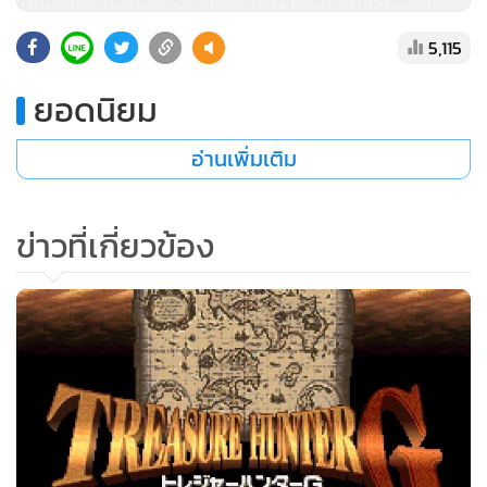
พบในหีบสมบัติ โดยแต่ละชิ้นจะมีการจำกัดให้สวมใส่ได้ตาม
อาชีพ บางชิ้นก็เพิ่มผลพิเศษนอกจากแค่พลังโจมตีป้องกัน กดใช้
5,115
เป็นคาถาได้หรือใส่แล้วอาจโดนคำสาปแทน ส่วนการหักหลัง
ประเภทซื้อของไปไม่ทันไรกลับเจออันที่แพงกว่าและดีกว่าก็ยังคง
ยอดนิยม
ตามมาหลอกหลอนเช่นเคย
อ่านเพิ่มเติม
โดยรวมแล้ว "ดรากอนเควสต์ 3" มีการพัฒนาไปอย่างก้าว
กระโดดจากเดิม การนำระบบอาชีพมาใช้ให้อิสระในการสร้างตัว
ข่าวที่เกี่ยวข้อง
ละครมากโดยที่ไม่ซับซ้อนยุ่งยากเกินไปและยังสามารถรักษาพื้น
ฐานเดิมของเกมไว้ได้ แต่ข้อเสียแบบอาร์พีจีเก่าๆอย่างอัตราการ
เจอศัตรูเยอะเกิน หรือเมนูการซื้อขายจัดการข้าวของที่ไม่ค่อย
สะดวกก็ยังมีอยู่
"ดรากอนเควสต์ 3" ถือเป็นหนึ่งในภาคที่แฟนๆยกย่องกันว่าดี
ที่สุด ซึ่งภายหลังก็มีการรีเมคลงเครื่องซูเปอร์แฟมิคอม เกมบอย
คัลเลอร์ โทรศัพท์มือถือและกำลังจะมาถึงเครื่อง Wii แบบครบ