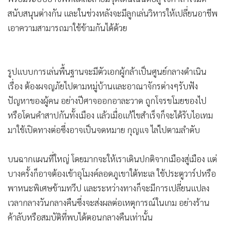
สนับสนุนต่างกัน และในช่วงหลังจะมีลูกเล่นวิหารให้เปลี่ยนอาชีพ
เอาความสามารถมาใช้ข้ามกันได้ด้วย
รูปแบบการเล่นพื้นฐานจะมีตัวเอกผู้กล้าเป็นศูนย์กลางดำเนิน
เรื่อง ต้องผจญภัยไปตามหมู่บ้านและอาณาจักรต่างๆรับฟัง
ปัญหาของผู้คน อย่างปีศาจออกอาละวาด ถูกโจรขโมยของไป
หรือโดนคำสาปกันทั้งเมือง แล้วเมื่อแก้ไขสำเร็จก็จะได้รับไอเทม
มาใช้เปิดทางต่อซึ่งอาจเป็นจดหมาย กุญแจ ไล่ไปตามลำดับ
บนฉากแผนที่ใหญ่ โดยมากจะให้เราเดินปกติจากเมืองสู่เมือง แต่
บางครั้งก็อาจต้องเข้าอุโมงค์ลอดภูเขาใต้ทะเล ใช้ประตูวาร์ปหรือ
พาหนะพิเศษข้ามทวีป และระหว่างทางก็จะมีการเปลี่ยนแปลง
เวลากลางวันกลางคืนซึ่งจะส่งผลต่อเหตุการณ์ในเกม อย่างร้าน
ค้าลับหรือสมบัติที่พบได้ตอนกลางคืนเท่านั้น