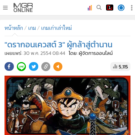
•
หน้าหลัก
หน้าหลัก
เกม
เกมเก่าเล่าใหม่
•
ทันเหตุการณ์
•
"ดรากอนเควสต์ 3" ผู้กล้าสู่ตำนาน
ภาคใต้
•
ภูมิภาค
เผยแพร่:
30 พ.ค. 2554 08:44
โดย: ผู้จัดการออนไลน์
•
Online Section
5,115
•
บันเทิง
•
ผู้จัดการรายวัน
•
คอลัมนิสต์
•
ละคร
•
CbizReview
•
Cyber BIZ
•
ผู้จัดกวน