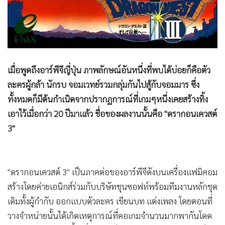
•
Good health & Well-being
•
Green Innovation & SD
•
Management & HR
•
MGR Live
•
Infographic
เมื่อพูดถึงอาร์พีจีญี่ปุ่น ภาพลักษณ์อันหนึ่งที่พบได้บ่อยก็คือตัว
•
การเมือง
ละครผู้กล้า นักรบ จอมเวทย์รวมกลุ่มกันไปสู้กับจอมมาร ซึ่ง
•
ท่องเที่ยว
ทั้งหมดก็มีต้นกำเนิดจากปรากฏการณ์ที่เกมๆหนึ่งเคยสร้างทิ้ง
•
กีฬา
เอาไว้เมื่อกว่า 20 ปีมาแล้ว ชื่อของผลงานนั้นคือ "ดรากอนเควสต์
•
ต่างประเทศ
3"
•
Special Scoop
•
เศรษฐกิจ-ธุรกิจ
•
จีน
"ดรากอนเควสต์ 3" เป็นภาคต่อของอาร์พีจีดังบนเครื่องแฟมิคอม
สร้างโดยค่ายเอนิกส์ร่วมกับบริษัทชุนซอฟท์พร้อมทีมงานหลักชุด
•
ชุมชน-คุณภาพชีวิต
เดิมทั้งผู้กำกับ ออกแบบตัวละคร เขียนบท แต่งเพลง โดยตอนที่
•
อาชญากรรม
วางจำหน่ายนั้นได้เกิดเหตุการณ์ที่คอเกมจำนวนมากพากันโดด
•
Motoring