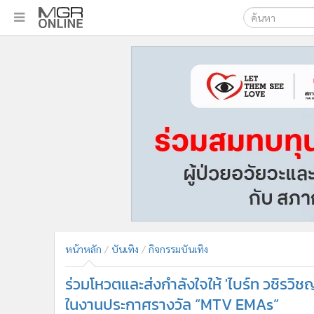
เลือกเครื่องมือท
•
หน้าหลัก
ค้นหา
•
ทันเหตุการณ์
Google
•
ภาคใต้
•
ภูมิภาค
MGR Onl
•
Online Section
ค้นหาขั
•
บันเทิง
•
ผู้จัดการรายวัน
•
คอลัมนิสต์
•
ละคร
•
CbizReview
•
Cyber BIZ
หน้าหลัก
บันเทิง
กิจกรรมบันเทิง
•
ผู้จัดกวน
ร่วมโหวตและส่งกำลังใจให้ 'ไบร์ท วชิรวิช
•
Good health & Well-being
•
Green Innovation & SD
ในงานประกาศรางวัล “MTV EMAs”