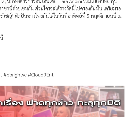
ira, นักร้องสาวชาวอินโดนีเซีย Tiara Andini รวมไปถึงบอยกรุ๊ป
าขานี้ด้วยเช่นกัน ส่วนใครจะได้รางวัลนี้ไปครองกันนั้น เตรียมรอ
วิชญ์’ ศิลปินชาวไทยกันได้ในวันที่อาทิตย์ที่ 5 พฤศจิกายนนี้ ณ
ี้
 #bbrightvc #Cloud9Ent