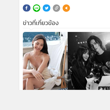
ข่าวที่เกี่ยวข้อง
4,1
“ญาญ่า” โดดแจมปาร์ตี้ “ไบร์ท วชิร
วิชญ์” ให้กำลังใจขึ้นแท่นซีอีโอ เปิดบริษัท