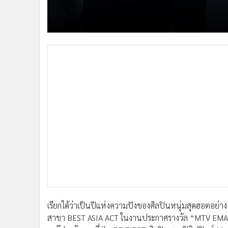
•
อินโดจีน
•
กองทุนรวม
•
Celeb Online
•
Factcheck
•
ญี่ปุ่น
•
News1
•
Gotomanager
เรียกได้ว่าเป็นปีแห่งความปังของศิลปินหนุ่มสุดฮอตอย่าง ‘ไ
สาขา BEST ASIA ACT ในงานประกาศรางวัล “MTV EMAs” ซึ่ง