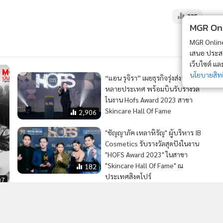
225
MGR Onli
MGR Online 
เสนอ ประสบก
เว็บไซต์ แ
นโยบายสิทธ
“แอน รุจิรา” เผยธุรกิจรุ่งส่งออก
หลายประเทศ พร้อมบินรับรางวัล
ในงาน Hofs Award 2023 สาขา
Skincare Hall Of Fame
2,906
"ชัญญาภัค เหลาหิรัญ" ผู้บริหาร IB
Cosmetics รับรางวัลสุดปังในงาน
"HOFS Award 2023" ในสาขา
"Skincare Hall Of Fame" ณ
182
ประเทศสิงคโปร์
07
“โต้ดณ์ พุฒิพงศ์”ผู้บริหารไฟแรง
Go Hair รับรางวัลสุดปังในงาน
HOFS Award 2023 ณ ประเทศ