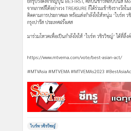
ยกรุ๊ปวงดังจากญี่ปุ่น BE:FIRST, ศิลปินชาวฟิลิปปินส์ Mo
จากเกาหลีใต้อย่างวง TREASURE ก็ได้ร่วมเข้าชิงรางวัลในส
ติดตามการประกาศผล พร้อมส่งกำลังใจให้หนุ่ม ‘ไบร์ท วชิร
กรุงปารีส ประเทศฝรั่งเศส
มาร่วมโหวตเพื่อเป็นกำลังใจให้ ‘ไบร์ท วชิรวิชญ์’ ได้ที่ลิ้งค์น
https://www.mtvema.com/vote/best-asian-act/
#MTVAsia #MTVEMA #MTVEMAs2023 #BestAsiaAct
ไบร์ท วชิรวิชญ์