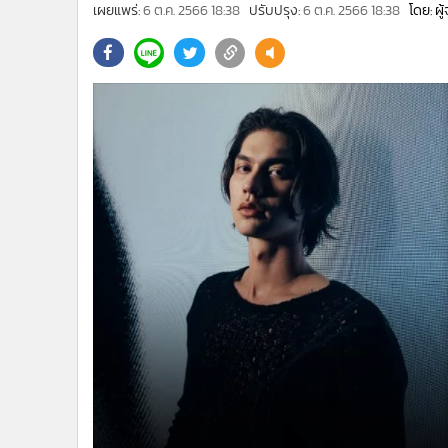
•
Management & HR
เผยแพร่:
6 ต.ค. 2566 18:38
ปรับปรุง:
6 ต.ค. 2566 18:38
โดย: ผ
•
MGR Live
•
Infographic
•
การเมือง
•
ท่องเที่ยว
•
กีฬา
•
ต่างประเทศ
•
Special Scoop
•
เศรษฐกิจ-ธุรกิจ
•
จีน
•
ชุมชน-คุณภาพชีวิต
•
อาชญากรรม
•
Motoring
•
เกม
•
วิทยาศาสตร์
•
SMEs
•
หุ้น