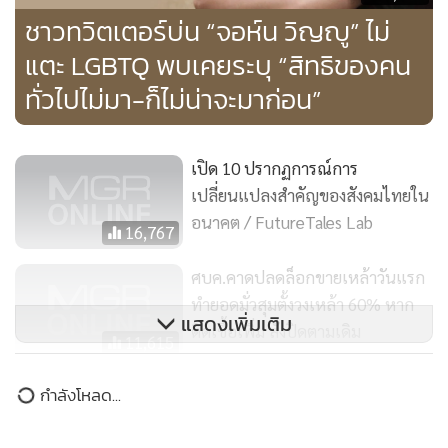
กุ๊ก : "กุ๊กจะได้มีส่วนในการเป็นเลือดเนื้อเชื้อไขด้วย แต่ก็ต้องขึ้น
อยู่กับรังไข่ของเรา สามารถไปเกาะมดลูกเขาได้หรือเปล่า ต้องมา
6,562
ลุ้นตรงนี้"
ชาวทวิตเตอร์บ่น “จอห์น วิญญู” ไม่
แตะ LGBTQ พบเคยระบุ “สิทธิของคน
เดย์ การเป็นกะเทยเมืองไทย เป็นยังไง?
เดย์ : "สำหรับเดย์ ถ้าเป็นแล้วเรียนรู้ที่จะอยู่กับมัน เรียนรู้ว่าจะ
ทั่วไปไม่มา-ก็ไม่น่าจะมาก่อน”
วางตัวยังไง เราก็อยู่ได้สบาย ทุกรุ่นๆ อาจเป็นรุ่นเก่ากว่าเดย์อาจ
ลำบากกว่า"
เปิด 10 ปรากฏการณ์การ
เปลี่ยนแปลงสำคัญของสังคมไทยใน
พ.ร.บ.คู่ชีวิตผ่านแล้ว อยากแต่งงานมั้ย?
อนาคต / FutureTales Lab
กุ๊ก : "กุ๊กแต่งแล้ว ให้เกียรติฝั่งเจ้าสาว แต่ไม่ได้จดทะเบียนอะไร
16,767
ทั้งสิ้น ก็คิดไว้ว่าถ้าเราพร้อม ก็คิดว่าจะไปจดทะเบียนกับแฟน"
ศบค.คาดปลดล็อกขายเหล้าวันแรก
ทำยอดมั่วสุมตั้งวงเหล้า 60% หาก
ได้สิทธิอะไรบ้าง?
แสดงเพิ่มเติม
ติดเชื้อเพิ่ม สั่งปิดตามเดิม
11,615
กุ๊ก : "สิ่งที่หวังไว้คือรับมรดกร่วมกันได้ สิ่งที่กุ๊กคิดว่าอาจจะ
โดยตรงเลยคือเวลาฝ่ายใดฝ่ายหญิงป่วย หรือเป็นโรค เราสามารถ
"กัน" สุดจะทน โดนครหาเป็นมือที่