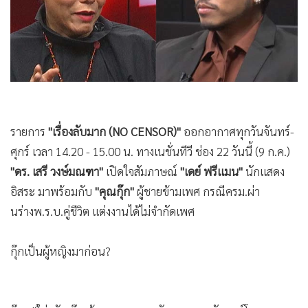
•
Good health & Well-being
•
Green Innovation & SD
•
Management & HR
•
MGR Live
•
Infographic
•
การเมือง
•
ท่องเที่ยว
•
กีฬา
•
ต่างประเทศ
รายการ
"เรื่องลับมาก (NO CENSOR)"
ออกอากาศทุกวันจันทร์-
•
Special Scoop
ศุกร์ เวลา 14.20 - 15.00 น. ทางเนชั่นทีวี ช่อง 22 วันนี้ (9 ก.ค.)
•
เศรษฐกิจ-ธุรกิจ
"ดร. เสรี วงษ์มณฑา"
เปิดใจสัมภาษณ์
"เดย์ ฟรีแมน"
นักแสดง
อิสระ มาพร้อมกับ
"คุณกุ๊ก"
ผู้ชายข้ามเพศ กรณีครม.ผ่า
•
จีน
นร่างพ.ร.บ.คู่ชีวิต แต่งงานได้ไม่จำกัดเพศ
•
ชุมชน-คุณภาพชีวิต
•
อาชญากรรม
กุ๊กเป็นผู้หญิงมาก่อน?
•
Motoring