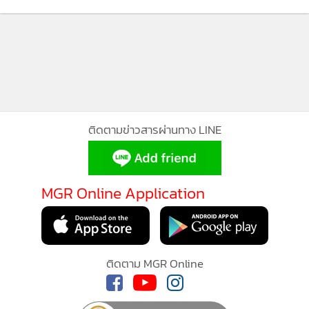
กำลังโหลด...
เซ็นรับรองให้เขาผ่าตัดได้ โดยไม่ต้องรอบิดามารดาอีกฝ่ายหรือ
สาม ท้าคนแฉมาเคลียร์ตัว-ตัว
รอญาติอีกฝ่าย หรือสิทธิ์ในการรับรองบุตรร่วมกัน"
5,278
ก่อนหน้านี้ที่เขาต่อสู้กับพ.ร.บ.ฉบับนี้ กุ๊กมีความหวังอะไรมั้ย?
กุ๊ก : "เราก็ร่วมลงชื่อ อ่านหาข้อมูลแชร์กัน ว่าถ้าพ.ร.บ.นี้ออกมา
จะมีข้อดีข้อเสียยังไงบ้าง แล้วบุคคลเพศที่สามแบบเราจะได้
ติดตามข่าวสารผ่านทาง LINE
รับรองสิทธิ์เท่าเพศหญิงเพศชายมั้ย อันนี้คือสิ่งที่คาดหวังไว้"
ถ้าเกิดได้จดทะเบียน ความรู้สึกหลังได้จดทะเบียนคืออะไร?
MGR Online Application
กุ๊ก : "อาจโล่งใจว่าโอเคสิ่งที่เราสร้างมากับแฟน สามารถรองรับ
มรดกซึ่งกันและกันได้ หรือเวลาเขาป่วย เราก็สบายใจว่าเซ็น
MGR Online ใช้คุกกี้ (Cookies)
รับรองได้ กุ๊กมองเรื่องการดูแลกันและกันมากกว่า"
MGR Online ใช้คุกกี้ เพื่อจัดการข้อมูลส่วนบุคคลเพื่อนำเสนอ
ติดตาม MGR Online
ประสบการณ์คอนเทนต์ที่ดีที่สุดให้กับผู้อ่านบนเว็บไซต์ และ
เดย์มีบทบาทอะไรบ้าง?
แอพพลิเคชั่น
เงื่อนไขการใช้งานเว็บไซต์
และ
นโยบายสิทธิ
เดย์ : "เหมือนได้มานั่งอภิปราย นั่งแลกเปลี่ยนความคิดเห็น และ
ส่วนบุคคล