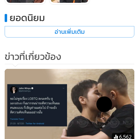
เขารู้สึกว่าเขาอยู่กับเรา เราดูแลเขาได้ ทำให้เขามีความสุขได้ อยู่
ดูแลซึ่งกันและกัน ตรงนี้คือสิ่งที่เขามองนอกเหนือจากเพศ"
อยากมีลูก แล้วจะมีได้ยังไง?
ยอดนิยม
กุ๊ก : "จากที่คุยกับคุณหมอ กุ๊กต้องเก็บรังไข่ของกุ๊กไว้เวลาตกไข่
อ่านเพิ่มเติม
ฝากในคลังคุณหมอไว้ ทางตัวแฟนเขาก็มีมดลูกปกติ กุ๊กต้องเอา
รังไข่ของกุ๊กมาฝังในมดลูกของเขาเพื่อให้มีส่วนที่เป็นเชื้อของกุ๊ก
ด้วย น้ำเชื้อมีสองแบบ แบบแรกคือสามารถเอาจากญาติที่มีเลือด
ข่าวที่เกี่ยวข้อง
เนื้อเชื้อไข ยีนส์ กรรมพันธุ์ที่ตรงกับกุ๊ก สองเป็นเชื้อในคลังที่เขา
บริจาค"
อยากได้แบบไหนมากกว่ากัน?
กุ๊ก : "อยากได้แบบแรก เป็นญาติมีเชื้อกรรมพันธุ์ของเราดีกว่า"
ทำไมไม่ใช้ไข่ของฝ่ายหญิงเลย?