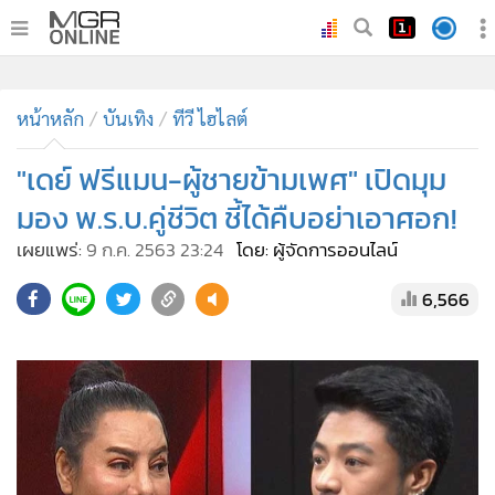
•
หน้าหลัก
•
ทันเหตุการณ์
•
ภาคใต้
•
ภูมิภาค
•
Online Section
หน้าหลัก
บันเทิง
ทีวี ไฮไลต์
•
บันเทิง
•
ผู้จัดการรายวัน
"เดย์ ฟรีแมน-ผู้ชายข้ามเพศ" เปิดมุม
•
คอลัมนิสต์
มอง พ.ร.บ.คู่ชีวิต ชี้ได้คืบอย่าเอาศอก!
•
ละคร
เผยแพร่:
9 ก.ค. 2563 23:24
โดย: ผู้จัดการออนไลน์
•
CbizReview
6,566
•
Cyber BIZ
•
ผู้จัดกวน