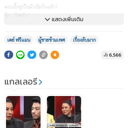
ไง เราดูแลลูกเขายังไง"
ตอนนี้อยู่เป็นผัวเมียกันแล้ว?
กุ๊ก : "ใช่ครับ"
แสดงเพิ่มเติม
อยากมีลูกมั้ย?
เดย์ ฟรีแมน
ผู้ชายข้ามเพศ
เรื่องลับมาก
กุ๊ก : "อยากมีลูกครับ"
6,566
แฟนกุ๊กเคยมีแฟนผู้ชายมั้ย?
แกลเลอรี
กุ๊ก : "มีครับ ด้วยความแฟนเขาเจอเรื่องมือที่สามก็เลยเลิกกับ
แฟนผู้ชาย แฟนเขาไม่เคยตั้งกฎว่าคุณต้องเป็นผู้ชายหรือผู้หญิง