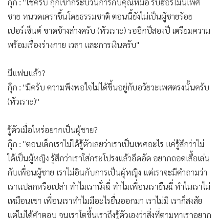
•
เกม
•
วิทยาศาสตร์
กุ๊ก : "ใช่ครับ กุ๊กเข้ากระบวนการกับคุณหมอ รับฮอร์โมนเพศ
•
SMEs
ชาย หนวดเคราขึ้นโดยธรรมชาติ ตอนนี้ยังไม่เป็นผู้ชายร้อย
•
หุ้น
เปอร์เซ็นต์ ขาดข้างล่างครับ (หัวเราะ) รออีกปีสองปี เตรียมความ
•
อินโดจีน
พร้อมเรื่องร่างกาย เวลา และการเงินครับ"
•
กองทุนรวม
•
Celeb Online
มีแฟนแล้ว?
•
Factcheck
กุ๊ก : "มีครับ ความพึงพอใจไม่ได้ขึ้นอยู่กับอวัยวะเพศตรงนั้นครับ
•
ญี่ปุ่น
(หัวเราะ)"
•
News1
รู้ตัวเมื่อไหร่อยากเป็นผู้ชาย?
•
Gotomanager
กุ๊ก : "ตอนเด็กเราไม่ได้รู้ตัวเลยว่าเราเป็นเพศอะไร แค่รู้สึกว่าไม่
ได้เป็นผู้หญิง รู้สึกว่าเราใส่กระโปรงแล้วอึดอัด อยากถอดเสื้อเล่น
กับเพื่อนผู้ชาย เราไม่อินกับการเป็นผู้หญิง แต่เราจะมีคำถามว่า
เราแปลกหรือเปล่า ทำไมเรานั่งฉี่ ทำไมเพื่อนเรายืนฉี่ ทำไมเราไม่