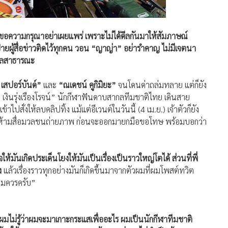
่ขอความกรุณาอย่าเผยแพร่ เพราะไม่ได้ดีลกันมาให้สัมภาษณ์
้ายผู้สื่อข่าวติดไว้ทุกคน วอน “ญาญ่า” อย่ารำคาญ ไม่มีเจตนา
ุคคลสาธารณะ
เสปอร์บันด์”
และ
“ณเดชน์ คูกิมิยะ”
จนโดนด่าถล่มทลาย แต่ก็ยัง
 เงินรุ่งเรืองโรจน์” นักกีฬาฟันดาบสากลทีมชาติไทย เดินสาย
าไปสั่งให้ลบคลิปทิ้ง แม้แต่อีเวนต์ในวันนี้ (4 เม.ย.) เจ้าตัวก็ยัง
ำมือห้ามสื่อมวลชนถ่ายภาพ ก่อนจะออกมายกมือขอโทษ พร้อมบอกว่า
งใจให้มันเกิดประเด็นโยงให้มันเป็นเรื่องเป็นราวใหญ่โตได้ ส่วนที่พี่
ง
แล้วเรื่องราวทุกอย่างมันก็เกิดขึ้นมาจากตัวผมที่ผมโพสต์ทวิต
็สมควรครับ”
ผมไม่รู้ว่าผมจะมาเกาะกระแสเพื่ออะไร ผมเป็นนักกีฬาทีมชาติ