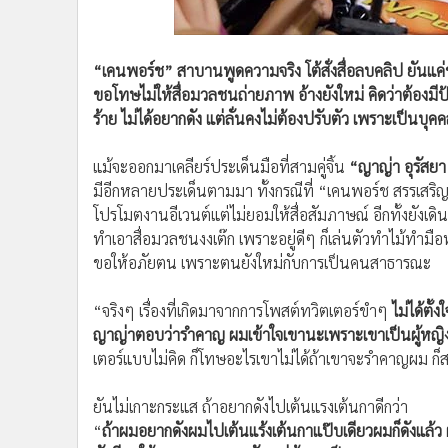
•
อินโดจีน
•
กองทุนรวม
•
Celeb Online
“เคนพอร์ช” สาบานพูดความจริง โต้สั่งสื่อลบคลิป ยันแค
ขอโทษไม่ให้สื่อมวลชนถ่ายภาพ อ้างยังใหม่ คิดว่าต้องมีป
•
Factcheck
ร้าย ไม่ได้อยากดัง แต่ลั่นคงไม่ต้องปรับตัว เพราะเป็นบ
•
ญี่ปุ่น
•
News1
แม้จะออกมาเคลียร์ประเด็นมือที่สามคู่จิ้น
“ญาญ่า อุรัสยา 
•
Gotomanager
มีอีกหลายประเด็นตามมา ทั้งกรณีที่ “เคนพอร์ช สรรเสริญ
โปรโมตงานอีเวนต์แต่ไม่ยอมให้สื่อสัมภาษณ์ อีกทั้งยังเดินเข้
ทำเอาสื่อมวลชนงงเต๊ก เพราะอยู่ดีๆ ก็เล่นตัวทำไม้ท
ขอให้อภัยตน เพราะตนยังใหม่กับการเป็นคนสาธารณะ
“จริงๆ เรื่องที่เกิดมาจากการโพสต์ทวิตเตอร์ขำๆ
ไม่ได้ตั้
ญาญ่าตอบว่ารำคาญ ผมเข้าใจเขานะเพราะเขาเป็นผู้หญิ
เตอร์แบบไม่คิด ก็โทษอะไรเขาไม่ได้ถ้าเขาจะรำคาญผม ก
ยันไม่เกาะกระแส ถ้าอยากดังไปเต้นแรงเต้นกาดีกว่า
“
ถ้าผมอยากดังผมไปเต้นแร้งเต้นกาแป๊บเดียวผมก็ดังแล้ว 