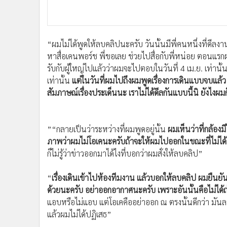
“ผมไม่ได้พูดให้ลบคลิปนะครับ วันนั้นมีพี่คนหนึ่งที่ดีลง
หาสื่อเคนพอร์ช พี่ขอเลย ช่วยไปสื่อกับพี่หน่อย ตอน
รับกับผู้ใหญ่ไปแล้วว่าผมจะไปตอบในวันที่ 4 เม.ย. เท่า
เท่านั้น
แต่ในวันที่ผมไปถึงผมพูดเรื่องการเดินแบบจบแล้ว 
สัมภาษณ์เรื่องประเด็นนะ เราไม่ได้ดีลกันแบบนี้นิ ยังไงผมก
”
“กลายเป็นว่าระหว่างที่ผมพูดอยู่นั้น
ผมเห็นว่าที่กล้องม
ภาพว่าผมไม่โอเคนะครับถ้าจะให้ผมไปออกในขณะที่ไม่ได้
ก็ไม่รู้ว่าข่าวออกมาได้ไงที่บอกว่าผมสั่งให้ลบคลิป”
“
เรื่องเดินเข้าไปห้องทีมงาน แล้วบอกให้ลบคลิป ผมยืนยัน
ด้วยนะครับ อย่าออกอากาศนะครับ เพราะอันนั้นคือไม่ได้ถ
แอบหรือไม่แอบ แต่โอเคคืออย่าออก ณ ตรงนั้นดีกว่า มันละเ
แล้วผมไม่ได้ปฏิเสธ”