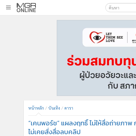
เลือกเครื่องมือท
•
หน้าหลัก
ค้นหา
•
ทันเหตุการณ์
Google
•
ภาคใต้
•
ภูมิภาค
MGR Onl
•
Online Section
ค้นหาขั
•
บันเทิง
•
ผู้จัดการรายวัน
•
คอลัมนิสต์
•
ละคร
•
CbizReview
•
Cyber BIZ
หน้าหลัก
บันเทิง
ดารา
•
ผู้จัดกวน
“เคนพอร์ช” แผลงฤทธิ์ ไม่ให้สื่อถ่ายภาพ
•
Good health & Well-being
•
Green Innovation & SD
ไม่เคยสั่งสื่อลบคลิป