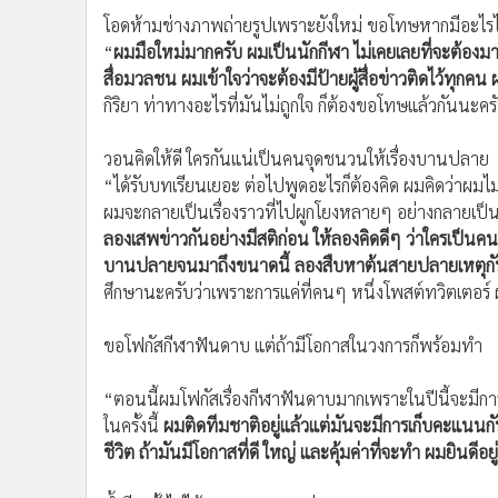
โอดห้ามช่างภาพถ่ายรูปเพราะยังใหม่ ขอโทษหากมีอะไรไม
“
ผมมือใหม่มากครับ ผมเป็นนักกีฬา ไม่เคยเลยที่จะต้องมา
สื่อมวลชน ผมเข้าใจว่าจะต้องมีป้ายผู้สื่อข่าวติดไว้ทุกคน
กิริยา ท่าทางอะไรที่มันไม่ถูกใจ ก็ต้องขอโทษแล้วกันนะคร
วอนคิดให้ดี ใครกันแน่เป็นคนจุดชนวนให้เรื่องบานปลาย
“ได้รับบทเรียนเยอะ ต่อไปพูดอะไรก็ต้องคิด ผมคิดว่าผม
ผมจะกลายเป็นเรื่องราวที่ไปผูกโยงหลายๆ อย่างกลายเป็น
ลองเสพข่าวกันอย่างมีสติก่อน ให้ลองคิดดีๆ ว่าใครเป็นคนจุดช
บานปลายจนมาถึงขนาดนี้ ลองสืบหาต้นสายปลายเหตุกันดีๆ 
ศึกษานะครับว่าเพราะการแค่ที่คนๆ หนึ่งโพสต์ทวิตเตอร์ 
ขอโฟกัสกีฬาฟันดาบ แต่ถ้ามีโอกาสในวงการก็พร้อมทำ
“ตอนนี้ผมโฟกัสเรื่องกีฬาฟันดาบมากเพราะในปีนี้จะมีการ
ในครั้งนี้
ผมติดทีมชาติอยู่แล้วแต่มันจะมีการเก็บคะแนนกั
ชีวิต ถ้ามันมีโอกาสที่ดี ใหญ่ และคุ้มค่าที่จะทำ ผมยินดีอยู