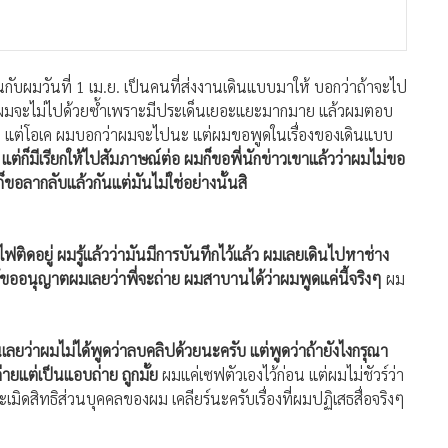
านกับผมวันที่ 1 เม.ย. เป็นคนที่ส่งงานเดินแบบมาให้ บอกว่าถ้าจะไป
แรกผมจะไม่ไปด้วยซ้ำเพราะมีประเด็นเยอะแยะมากมาย แล้วผมตอบ
นั้น แต่โอเค ผมบอกว่าผมจะไปนะ แต่ผมขอพูดในเรื่องของเดินแบบ
แต่ก็มีเรียกให้ไปสัมภาษณ์ต่อ ผมก็ขอพี่นักข่าวเขาแล้วว่าผมไม่ขอ
็ขอลากลับแล้วกันแต่มันไม่ใช่อย่างนั้นสิ
ีไฟติดอยู่ ผมรู้แล้วว่ามันมีการบันทึกไว้แล้ว ผมเลยเดินไปหาช่าง
ขออนุญาตผมเลยว่าพี่จะถ่าย ผมสาบานได้ว่าผมพูดแค่นี้จริงๆ
ผม
เลยว่าผมไม่ได้พูดว่าลบคลิปด้วยนะครับ แต่พูดว่าถ้ายังไงกรุณา
่ายแต่เป็นแอบถ่าย ถูกมั้ย
ผมแค่เซฟตัวเองไว้ก่อน แต่ผมไม่ชัวร์ว่า
มิดสิทธิส่วนบุคคลของผม เคลียร์นะครับเรื่องที่ผมปฏิเสธสื่อจริงๆ