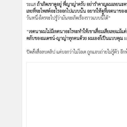
ระแส
ถ้าเกิดเขาดูอยู่ พี่ญาญ่าครับ อย่ารำคาญผมเลยนะคร
เลยที่จะโพสต์อะไรออกไปแบบนั้น อยากให้ดูที่เจตนาของ
วันหนึ่งใครจะไปรู้ว่ามันจะเกิดเรื่องราวแบบนี้ได้”
“
เจตนาผมไม่มีเจตนาอะไรจะทำให้เขาเสื่อมเสียเลยแม้แต
คลับของณเดชน์-ญาญ่าทุกคนด้วย ผมเองก็เป็นแบบคุณ
ผ
ปัดสั่งสื่อลบคลิป แค่บอกว่าไม่โอเค ถูกแอบถ่ายไม่รู้ตัว อีก