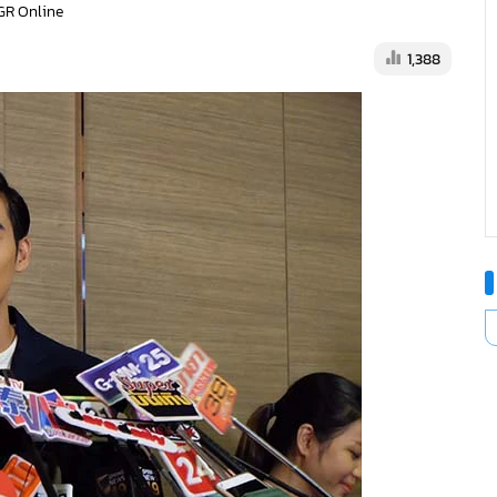
GR Online
1,388