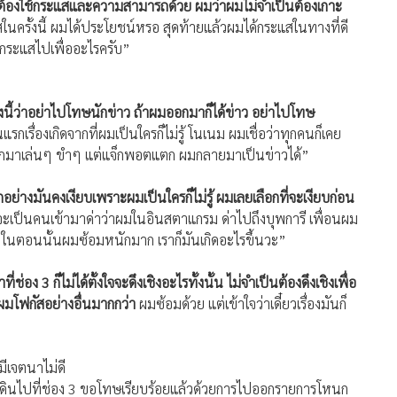
ต้องใช้กระแสและความสามารถด้วย ผมว่าผมไม่จำเป็นต้องเกาะ
สในครั้งนี้ ผมได้ประโยชน์หรอ สุดท้ายแล้วผมได้กระแสในทางที่ดี
กระแสไปเพื่ออะไรครับ”
นี้ว่าอย่าไปโทษนักข่าว ถ้าผมออกมาก็ได้ข่าว อย่าไปโทษ
กเรื่องเกิดจากที่ผมเป็นใครก็ไม่รู้ โนเนม ผมเชื่อว่าทุกคนก็เคย
์ออกมาเล่นๆ ขำๆ แต่แจ็กพอตแตก ผมกลายมาเป็นข่าวได้”
อย่างมันคงเงียบเพราะผมเป็นใครก็ไม่รู้ ผมเลยเลือกที่จะเงียบก่อน
าจะเป็นคนเข้ามาด่าว่าผมในอินสตาแกรม ด่าไปถึงบุพการี เพื่อนผม
ังไง ในตอนนั้นผมซ้อมหนักมาก เราก็มันเกิดอะไรขึ้นวะ”
่อง 3 ก็ไม่ได้ตั้งใจจะดึงเชิงอะไรทั้งนั้น ไม่จำเป็นต้องดึงเชิงเพื่อ
 ผมโฟกัสอย่างอื่นมากกว่า
ผมซ้อมด้วย แต่เข้าใจว่าเดี๋ยวเรื่องมันก็
ีเจตนาไม่ดี
สเดินไปที่ช่อง 3 ขอโทษเรียบร้อยแล้วด้วยการไปออกรายการโหนก