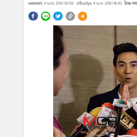
•
Management & HR
เผยแพร่:
4 เม.ย. 2561 16:08
ปรับปรุง:
4 เม.ย. 2561 16:10
โดย: M
•
MGR Live
•
Infographic
•
การเมือง
•
ท่องเที่ยว
•
กีฬา
•
ต่างประเทศ
•
Special Scoop
•
เศรษฐกิจ-ธุรกิจ
•
จีน
•
ชุมชน-คุณภาพชีวิต
•
อาชญากรรม
•
Motoring
•
เกม
•
วิทยาศาสตร์
•
SMEs
•
หุ้น