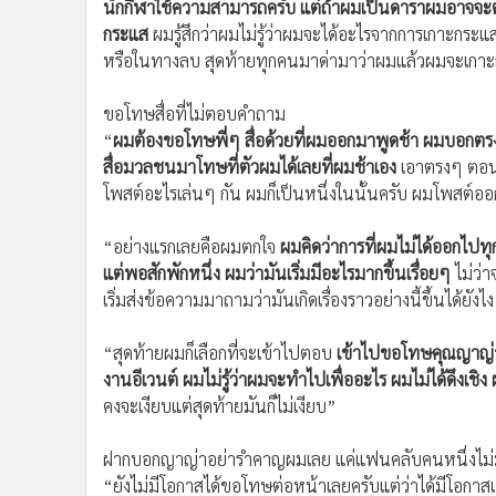
นักกีฬาใช้ความสามารถครับ แต่ถ้าผมเป็นดาราผมอาจจะ
กระแส
ผมรู้สึกว่าผมไม่รู้ว่าผมจะได้อะไรจากการเกาะกระแ
หรือในทางลบ สุดท้ายทุกคนมาด่ามาว่าผมแล้วผมจะเกาะ
ขอโทษสื่อที่ไม่ตอบคำถาม
“
ผมต้องขอโทษพี่ๆ สื่อด้วยที่ผมออกมาพูดช้า ผมบอกตรง
สื่อมวลชนมาโทษที่ตัวผมได้เลยที่ผมช้าเอง
เอาตรงๆ ตอนแร
โพสต์อะไรเล่นๆ กัน ผมก็เป็นหนึ่งในนั้นครับ ผมโพสต
“อย่างแรกเลยคือผมตกใจ
ผมคิดว่าการที่ผมไม่ได้ออกไปทุก
แต่พอสักพักหนึ่ง ผมว่ามันเริ่มมีอะไรมากขึ้นเรื่อยๆ
ไม่ว่
เริ่มส่งข้อความมาถามว่ามันเกิดเรื่องราวอย่างนี้ขึ้นได้ย
“สุดท้ายผมก็เลือกที่จะเข้าไปตอบ
เข้าไปขอโทษคุณญาญ่าที่ช
งานอีเวนต์ ผมไม่รู้ว่าผมจะทำไปเพื่ออะไร ผมไม่ได้ดึงเชิง
คงจะเงียบแต่สุดท้ายมันก็ไม่เงียบ”
ฝากบอกญาญ่าอย่ารำคาญผมเลย แค่แฟนคลับคนหนึ่งไม่ม
“ยังไม่มีโอกาสได้ขอโทษต่อหน้าเลยครับแต่ว่าได้มีโอกา