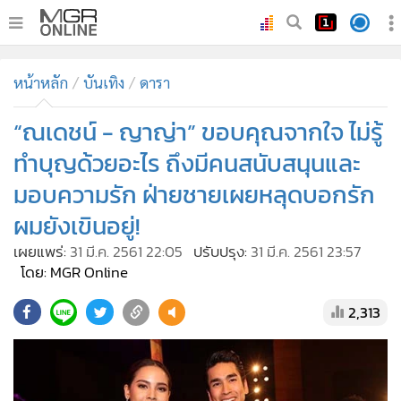
•
หน้าหลัก
หน้าหลัก
บันเทิง
ดารา
•
ทันเหตุการณ์
•
“ณเดชน์ - ญาญ่า” ขอบคุณจากใจ ไม่รู้
ภาคใต้
•
ภูมิภาค
ทำบุญด้วยอะไร ถึงมีคนสนับสนุนและ
•
Online Section
มอบความรัก ฝ่ายชายเผยหลุดบอกรัก
•
บันเทิง
ผมยังเขินอยู่!
•
ผู้จัดการรายวัน
เผยแพร่:
31 มี.ค. 2561 22:05
ปรับปรุง:
31 มี.ค. 2561 23:57
•
คอลัมนิสต์
โดย: MGR Online
•
ละคร
2,313
•
CbizReview
•
Cyber BIZ
•
ผู้จัดกวน