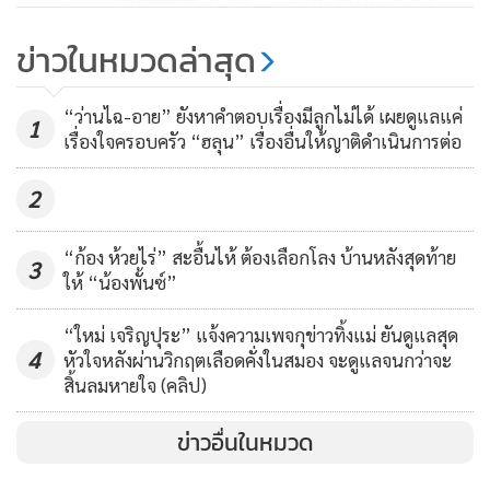
3,645
ข่าวในหมวดล่าสุด
“ณเดชน์” พึ่งรู้ข่าว “ญาญ่า” ซุ่ม
คบ “พอร์ช” บอกไม่มีอะไรหรอ
“ว่านไฉ-อาย” ยังหาคำตอบเรื่องมีลูกไม่ได้ เผยดูแลแค่
กมั้ง! แง้มมีเรื่องข้างหลังที่คนนอก
1
20,381
เรื่องใจครอบครัว “ฮลุน” เรื่องอื่นให้ญาติดำเนินการต่อ
ไม่รู้
2
“ก้อง ห้วยไร่” สะอื้นไห้ ต้องเลือกโลง บ้านหลังสุดท้าย
3
ให้ “น้องพั้นซ์”
“ใหม่ เจริญปุระ” แจ้งความเพจกุข่าวทิ้งแม่ ยันดูแลสุด
4
หัวใจหลังผ่านวิกฤตเลือดคั่งในสมอง จะดูแลจนกว่าจะ
สิ้นลมหายใจ (คลิป)
ข่าวอื่นในหมวด