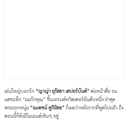
•
เกม
•
วิทยาศาสตร์
•
SMEs
•
หุ้น
•
อินโดจีน
•
กองทุนรวม
•
Celeb Online
•
Factcheck
•
ญี่ปุ่น
•
News1
เล่นใหญ่บอกรัก
“ญาญ่า อุรัสยา เสปอร์บันด์”
ต่อหน้าสื่อ จน
•
Gotomanager
แฮชแท็ก “ผมรักคุณ” ขึ้นเทรนด์ทวิตเตอร์อันดับหนึ่ง ล่าสุด
พระเอกหนุ่ม
“ณเดชน์ คูกิมิยะ”
ก็เผยว่าหลังจากที่พูดไปแล้ว ถึง
ตอนนี้ก็ยังมีโมเมนต์เขินๆ อยู่