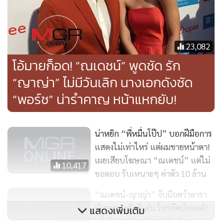
23,082
โอ้มายก็อด! “ณเดชน์” พูดชัด รัก
“ญาญ่า” ไม่มีวันเลิก นางเอกดังซัด
“พอร์ช” น่ารำคาญ หน้าแหกยับ!
น่าหยิก “พี่หมื่นโป๊ป” บอกฝีมือการ
แสดงไม่เท่าไหร่ แต่ผมขายหน้าตา!
เผยเสียบโฆษณา “ณเดชน์” แต่ไม่
10,417
ขอตอบ รับเหนาะๆ ค่าตัว 10 ล้าน
“ณเดชน์-ญาญ่า” จับมือคว้าดารา
นำชาย-หญิงดีเด่น โทรทัศน์ทองคำ
แสดงเพิ่มเติม
ครั้งที่ 32 “อ๊อฟ” ผู้กำกับดีเด่น