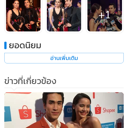
ณเดชน์ : “เรื่องชวนน้องไปเล่นสงกรานต์ที่บ้าน ผมไม่มีอะไรให้
+1
เล่นเลย (หัวเราะ) ภาพรดน้ำดำหัวผู้ใหญ่ ก็เดี๋ยวดูถ้ามีโอกาสนะ
ครับ ถ้ามีโอกาสก็คงจะทำครับ แต่จะเอามาลงหรือเปล่าก็เดี๋ยวว่า
กันอีกทีครับ”
ยอดนิยม
(ติดตามทุกข่าวสารในแวดวงบันเทิงทั้งหมดได้ที่
https://mgronline.com/entertainment
)
อ่านเพิ่มเติม
ข่าวที่เกี่ยวข้อง