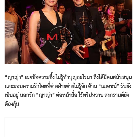
•
Good health & Well-being
•
Green Innovation & SD
•
Management & HR
•
MGR Live
•
Infographic
•
การเมือง
•
ท่องเที่ยว
•
กีฬา
•
ต่างประเทศ
“ญาญ่า” เผยข้อความซึ้ง ไม่รู้ทำบุญอะไรมา ถึงได้มีคนสนับสนุน
•
Special Scoop
และมอบความรักโดยที่ต่างฝ่ายต่างไม่รู้จัก ด้าน “ณเดชน์” รับยัง
•
เศรษฐกิจ-ธุรกิจ
เขินอยู่ บอกรัก “ญาญ่า” ต่อหน้าสื่อ ไร้ทริปหวาน สงกรานต์ยัง
ต้องลุ้น
•
จีน
•
ชุมชน-คุณภาพชีวิต
•
อาชญากรรม
•
Motoring