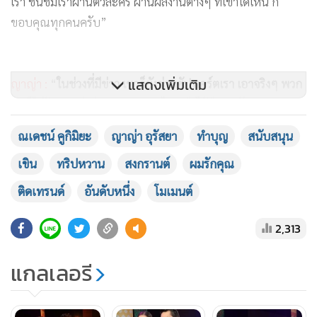
เรา ชื่นชมเราผ่านตัวละคร ผ่านผลงานต่างๆ ที่เขาได้เห็น ก็
ขอบคุณทุกคนครับ”
แสดงเพิ่มเติม
ญาญ่า :
“
ในช่วงที่มีข่าว เขาก็ยังช่วยซัปพอร์ตเรา เอาจริงๆ พวก
เราก็ไม่รู้หรอกค่ะว่าเราทำบุญอะไรมาถึงได้มีคนสนับสนุนและ
มอบความรัก โดยที่เขาไม่ได้รู้จักเรา เราไม่รู้จักเขา
ก็ขอบคุณจาก
ณเดชน์ คูกิมิยะ
ญาญ่า อุรัสยา
ทำบุญ
สนับสนุน
ใจแล้วกันค่ะที่สนับสนุนเรามาโดยตลอดค่ะ"
เขิน
ทริปหวาน
สงกรานต์
ผมรักคุณ
สงกรานต์ให้รอลุ้น จะมีโอกาสได้อยู่ด้วยกันหรือไม่
ติดเทรนด์
อันดับหนึ่ง
โมเมนต์
ณเดชน์ : “ผมไม่น่าจะไปไหนครับ สงกรานต์น่าจะอยู่ที่บ้านกับ
2,313
พ่อครับ”
แกลเลอรี
ญาญ่า :
“
หนูยังรอคุณแม่ตัดสินใจอยู่ค่ะ อาจจะกลับบ้านที่
นอร์เวย์ หรือทุกคนอาจจะมาที่นี่ค่ะ
ยังรออยู่ค่ะ”