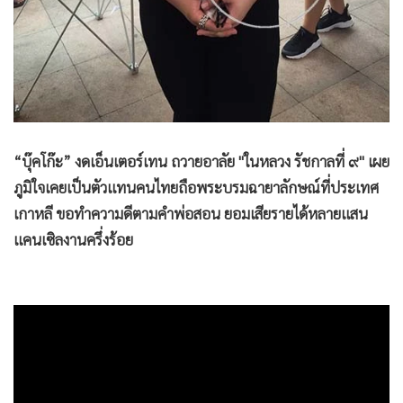
•
เกม
•
วิทยาศาสตร์
•
SMEs
•
หุ้น
•
อินโดจีน
•
กองทุนรวม
“บุ๊คโก๊ะ” งดเอ็นเตอร์เทน ถวายอาลัย "ในหลวง รัชกาลที่ ๙" เผย
•
Celeb Online
ภูมิใจเคยเป็นตัวแทนคนไทยถือพระบรมฉายาลักษณ์ที่ประเทศ
•
Factcheck
เกาหลี ขอทำความดีตามคำพ่อสอน ยอมเสียรายได้หลายแสน
•
ญี่ปุ่น
แคนเซิลงานครึ่งร้อย
•
News1
•
Gotomanager