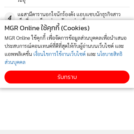
ไปรึเปล่าให้คนเห็นภาพว่าดี สำหรับตัวบุ๊คโก๊ะแล้วบ้านเราเป็น
ครอบครัวข้าราชการที่มีฐานะปานกลาง ไม่ได้ร่ำรวย เขาก็จะสอน
แฉสามีดารานอกใจนักร้องดัง แอบแซบนักธุรกิจสาว
4
เซ็กซี่ ชาวเน็ตแห่ทายอักษรย่อสนั่น
ให้เราเป็นคนมัธยัสถ์ เก็บออม ๆ อยากได้อะไรก็ต้องเก็บเงินซื้อ
MGR Online ใช้คุกกี้ (Cookies)
เอง สิ่งเหล่านี้พ่อแม่สอนนั้นเป็นพระราชดำรัสของในหลวงทั้งสิ้น
ข่าวอื่นในหมวด
MGR Online ใช้คุกกี้ เพื่อจัดการข้อมูลส่วนบุคคลเพื่อนำเสนอ
เราได้นำมาใช้ในชีวิตจริง ๆ แล้วจะนำมาใช้ต่อไป แล้วจะทำอย่าง
ประสบการณ์คอนเทนต์ที่ดีที่สุดให้กับผู้อ่านบนเว็บไซต์ และ
นี้และทำดีต่อไป จะทำดีหรือไม่นั้นแม้ไม่มีใครเห็น แต่เรารู้อยู่ใน
แอพพลิเคชั่น
เงื่อนไขการใช้งานเว็บไซต์
และ
นโยบายสิทธิ
ใจว่าเราเป็นเช่นไร บุ๊คโก๊ะเชื่อว่าทุกวันนี้บุ๊คโก๊ะได้ทำดีเพื่อถวาย
ส่วนบุคคล
ในหลวง และคนอื่นก็ทำเช่นกัน อยากจะให้พ่อรู้ว่าเราทำกันได้
จริง ๆ”
รับทราบ
ติดตามข่าวสารผ่านทาง LINE
แคนเซิลงานพิธีกร-อีเวนต์ร่วม 50 ไม่เสียดายเงิน ไม่ต้องมีใคร
บอก ต้องรู้ด้วยจิตสำนึก
MGR Online Application
“ตอนแรกตกใจเหมือนกันนะคะ เราทำงานทุกวัน ๆ 7 วันมา
ตลอด ทั้งรายการ ละคร อีเวนต์ งานสายเราก็จะเน้นเอ็นเตอร์เทน
คนให้สนุกสนาน พอเรื่องนี้มันเกิดขึ้นเราก็ต้องนึกถึงส่วนรวม เรา