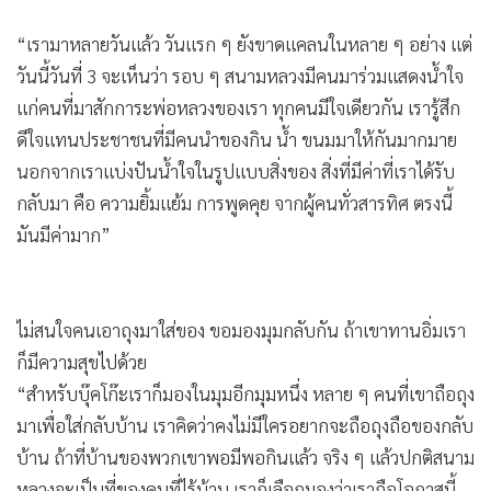
“เรามาหลายวันแล้ว วันแรก ๆ ยังขาดแคลนในหลาย ๆ อย่าง แต่
วันนี้วันที่ 3 จะเห็นว่า รอบ ๆ สนามหลวงมีคนมาร่วมแสดงน้ำใจ
แก่คนที่มาสักการะพ่อหลวงของเรา ทุกคนมีใจเดียวกัน เรารู้สึก
ดีใจแทนประชาชนที่มีคนนำของกิน น้ำ ขนมมาให้กันมากมาย
นอกจากเราแบ่งปันน้ำใจในรูปแบบสิ่งของ สิ่งที่มีค่าที่เราได้รับ
กลับมา คือ ความยิ้มแย้ม การพูดคุย จากผู้คนทั่วสารทิศ ตรงนี้
มันมีค่ามาก”
ไม่สนใจคนเอาถุงมาใส่ของ ขอมองมุมกลับกัน ถ้าเขาทานอิ่มเรา
ก็มีความสุขไปด้วย
“สำหรับบุ๊คโก๊ะเราก็มองในมุมอีกมุมหนึ่ง หลาย ๆ คนที่เขาถือถุง
มาเพื่อใส่กลับบ้าน เราคิดว่าคงไม่มีใครอยากจะถือถุงถือของกลับ
บ้าน ถ้าที่บ้านของพวกเขาพอมีพอกินแล้ว จริง ๆ แล้วปกติสนาม
หลวงจะเป็นที่ของคนที่ไร้บ้าน เราก็เลือกมองว่าเราถือโอกาสนี้