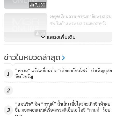
วิกฤตไปพร้อม ๆ กัน เราก็คิดว่าเราจะจับมือร่วมใจผ่านวิกฤตนี้
7,130
ไปด้วยกันได้ ซึ่งแน่นอนมันต้องใช้เวลา บุ๊คโก๊ะมั่นใจว่าพ่อจะเห็น
ว่าเราทำอะไรอยู่แน่นอน”
งดจุดเทียนถวายความอาลัยพระบรม
ศพ ริมกำแพงพระบรมมหาราชวัง
“เพื่อน ๆ ที่เกาหลี วันแรก ๆ พอทราบข่าวเราก็ลงรูปขาวดำ ลง
99
แสดงเพิ่มเติม
ภาพท่านเยอะ เขาก็ตกใจว่าเราเป็นอะไร เขาถามว่าประเทศยู
ชาย ศรีวิกรม์ ยกทีมศิลปินร่วมสมัย
เกิดอะไรขึ้น ทำไมตอนนี้คนประเทศยูถึงเป็นสีขาวดำกันไปหมด
สร้างสีสันย่านราชประสงค์
มันเกิดอะไรขึ้น เราก็พยายามอธิบายว่าตอนนี้คนในประเทศไทย
ข่าวในหมวดล่าสุด
กำลังโศกเศร้าเสียใจอยู่ เขาก็น่ารัก เขาก็ขึ้นรูปแสดงความอาลัย
888
กับเราด้วย เรารู้สึกว่าสิ่งเหล่านี้เราทำให้ต่างชาติเห็นได้ว่าเรามี
“หยวน” แจ้งเคลื่อนร่าง “เต้ ดราก้อนไฟว์” บำเพ็ญกุศล
1
พ่อหลวงที่ดีมาก ๆ พ่อเป็นแบบอย่างที่ดีให้กับลูก ๆ ทั้งประเทศ
วัดบัวขวัญ
ยังไงบ้าง”
2
ยึดคำสอนของพ่อหลวง ใช้ชีวิตพอเพียง
“แซนวิช” ซัด “กานต์” ล้ำเส้น เมื่อไหร่จะเลิกจิกหัวคน
“คำสอนพ่อที่ใกล้ตัวมากที่สุดคือรู้รักสามัคคี ใช้ชีวิตแบบพอ
3
อื่น ตอกคอมเมนต์เรื่องตรวจดีเอ็นเอ ไอจี “กานต์” ร้อน
เพียง หลายคนว่าดาราหรือจะใช้ชีวิตพอเพียง อาจจะแค่พูดออก
ระอุ