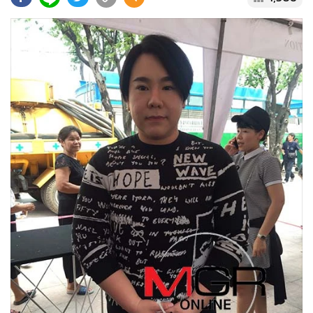
•
Good health & Well-being
•
Green Innovation & SD
•
Management & HR
•
MGR Live
•
Infographic
•
การเมือง
•
ท่องเที่ยว
•
กีฬา
•
ต่างประเทศ
•
Special Scoop
•
เศรษฐกิจ-ธุรกิจ
•
จีน
•
ชุมชน-คุณภาพชีวิต
•
อาชญากรรม
•
Motoring