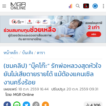
•
หน้าหลัก
•
ทันเหตุการณ์
•
ภาคใต้
•
ภูมิภาค
•
Online Section
หน้าหลัก
บันเทิง
ดารา
•
บันเทิง
•
ผู้จัดการรายวัน
(ชมคลิป) “บุ๊คโก๊ะ” รักพ่อหลวงสุดหัวใจ
•
คอลัมนิสต์
ยันไม่เสียดายรายได้ แม้ต้องแคนเซิล
•
ละคร
งานครึ่งร้อย
•
CbizReview
เผยแพร่:
18 ต.ค. 2559 16:44
ปรับปรุง:
20 ต.ค. 2559 09:31
•
Cyber BIZ
โดย: MGR Online
•
ผู้จัดกวน
4,306