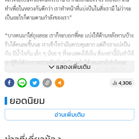
ทำเพื่อในหลวงกันดีกว่า เราทำหน้าที่แบ่งปันในสิ่งเรามี ไม่ว่าจะ
เป็นอะไรก็ตามตามกำลังของเรา”
“บางคนมาใส่ถุงเยอะ เราก็จะบอกพี่คะ แบ่งให้ด้านหลังทานบ้าง
รับได้คนละชิ้นนะ เราเข้าใจว่ามันควบคุมยาก แต่ถ้าเราแบ่งปัน
กัน มีน้ำใจกัน เล็ก ๆ น้อย ๆ ที่จะแสดงให้เห็น สิ่งเหล่านี้มันทำให้
เรารู้สึกได้ว่าเราจะร่วมมือกันฝ่าวิกฤตไปได้ คนเขาก็เข้าใจนะ
แสดงเพิ่มเติม
บอกว่าแบ่งกันนะ คนที่อยู่ด้านหลังจะได้ทานด้วย สิ่งที่ได้กลับมา
คือรอยยิ้ม สิ่งเหล่านี้มันอยู่เข้าไปในใจของเรา เรามองมันให้เป็น
4,306
พลังบวก มันอาจจะมองแล้วรู้สึกแย่ที่ใส่ถุงยังชีพเนอะ แต่เรา
ยอดนิยม
เลือกมองในมุมกลับกันว่าวันนี้เรามาทำเพื่ออะไร เรามาทำเพื่อ
พ่อ ถ้าเขาเอาไปแล้วเขาทานอิ่มท้องเรามีความสุข”
อ่านเพิ่มเติม
ภูมิใจเคยเป็นตัวแทนคนไทยถือพระบรมฉายาลักษณ์ที่ประเทศ