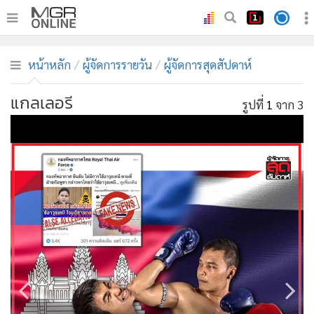
•
หน้าหลัก
หน้าหลัก
ผู้จัดการรายวัน
ผู้จัดการสุดสัปดาห์
•
ทันเหตุการณ์
•
ภาคใต้
แกลเลอรี
รูปที่
1
จาก 3
•
ภูมิภาค
•
Online Section
•
บันเทิง
•
ผู้จัดการรายวัน
•
คอลัมนิสต์
•
ละคร
•
CbizReview
•
Cyber BIZ
•
ผู้จัดกวน