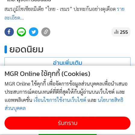
•
เกม
สมรภูมิโซเซียลมีเดีย “ไทย - เขมร” ปะทะกันอย่างดุเดือด
ราย
•
วิทยาศาสตร์
ละเอียด...
•
SMEs
255
•
หุ้น
•
อินโดจีน
ยอดนิยม
•
กองทุนรวม
•
Celeb Online
อ่านเพิ่มเติม
•
Factcheck
MGR Online ใช้คุกกี้ (Cookies)
•
ญี่ปุ่น
MGR Online ใช้คุกกี้ เพื่อจัดการข้อมูลส่วนบุคคลเพื่อนำเสนอ
กำลังโหลด...
•
News1
ประสบการณ์คอนเทนต์ที่ดีที่สุดให้กับผู้อ่านบนเว็บไซต์ และ
•
Gotomanager
แอพพลิเคชั่น
เงื่อนไขการใช้งานเว็บไซต์
และ
นโยบายสิทธิ
ส่วนบุคคล
ติดตามข่าวสารผ่านทาง LINE
รับทราบ