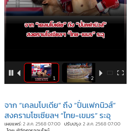
•
Good health & Well-being
•
Green Innovation & SD
•
Management & HR
•
MGR Live
•
Infographic
•
การเมือง
•
ท่องเที่ยว
•
กีฬา
•
ต่างประเทศ
3
1
2
•
Special Scoop
•
เศรษฐกิจ-ธุรกิจ
•
จีน
จาก “เคลมโบเดีย” ถึง “ปั่นเฟกนิวส์”
•
ชุมชน-คุณภาพชีวิต
สงครามโซเซียลฯ “ไทย-เขมร” ระอุ
•
อาชญากรรม
เผยแพร่:
2 ส.ค. 2568 07:00
ปรับปรุง:
2 ส.ค. 2568 07:00
•
Motoring
โดย: ผู้จัดการออนไลน์