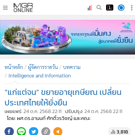
•
หน้าหลัก
•
ทันเหตุการณ์
•
ภาคใต้
•
ภูมิภาค
•
Online Section
หน้าหลัก
ผู้จัดการรายวัน
บทความ
•
บันเทิง
Intelligence and Information
•
ผู้จัดการรายวัน
•
คอลัมนิสต์
“แก่แต่จน” ขยายอายุเกษียณ เปลี่ยน
•
ละคร
ประเทศไทยให้ยั่งยืน
•
CbizReview
เผยแพร่:
24 ต.ค. 2568 22:11
ปรับปรุง:
24 ต.ค. 2568 22:11
•
Cyber BIZ
โดย: ผศ.ดร.อานนท์ ศักดิ์วรวิชญ์ และคณะ
•
ผู้จัดกวน
3,818