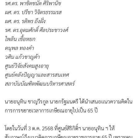
รศ.ดร. พาชิตชนัต ศิริพานิช
•
เกม
ผศ. ดร. ปรีชา วิจิตรธรรมรส
•
วิทยาศาสตร์
ผศ. ดร. รติพร ถึงฝั่ง
•
SMEs
รศ. ดร.อุดมศักดิ์ ศีลประชาวงศ์
•
หุ้น
ไพลิน เชื้อหยก
•
อินโดจีน
ดนุพล ทองคำ
•
กองทุนรวม
วศิน แก้วชาญค้า
•
Celeb Online
ศูนย์วิจัยสังคมสูงอายุ
•
Factcheck
ศูนย์คลังปัญญาและสารสนเทศ
•
ญี่ปุ่น
สถาบันบัณฑิตพัฒนบริหารศาสตร์
•
News1
•
Gotomanager
นายอนุทิน ชาญวีรกูล นายกรัฐมนตรี ได้นำเสนอแนวความคิดใน
การการขยายเวลาการเกษียณอายุไปเป็น 65 ปี
โดยในวันที่ 3 ต.ค. 2568 ที่ศูนย์สิริกิติ์ฯ นายอนุทิน ฯ ให้
สัมภาษณ์ถึงแนวคิดการเกษียณอายุราชการอายุ 65 ปี เพราะคน