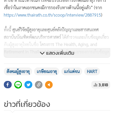
หารือ หาแนวทางในการที่จะปรับเรื่องการเกษียณอายุราชการ
เชื่อว่าในภาคเอกชนคงมีการรองรับทางด้านนี้อยู่แล้ว” (จาก
https://www.thairath.co.th/scoop/interview/2887915
)
ทั้งนี้
ศูนย์วิจัยผู้สูงอายุและศูนย์คลังปัญญาและสารสนเทศ
สถาบันบัณฑิตพัฒนบริหารศาสตร์
ได้สำรวจและเก็บข้อมูลเกี่ยว
กับผู้สูงอายุไทยในชื่อ
โครงการ The Health, Aging, and
Retirement in Thailand (HART)
ในลักษณะของการเก็บข้อมูล
แสดงเพิ่มเติม
ซ้ำจากผู้สูงอายุไทยคนเดิม เป็นข้อมูลระยะยาวและข้อมูลพาเนล
(Longitudinal and panel data) ที่วัดตัวแปรด้านสังคม
สังคมผู้สูงอายุ
เกษียณอายุ
แก่แต่จน
HART
ครอบครัว เศรษฐกิจ การมีงานทำ รายได้ สุขภาพ ความสามารถ
ทางปัญญา ฯลฯ เพื่อศึกษาการเปลี่ยนแปลง โดยการสุ่มตัวอย่าง
3,818
เพื่อให้ได้ข้อมูลตัวอย่างที่เป็นตัวแทน (Representative sample)
ของประเทศไทย โดยเก็บข้อมูลซ้ำทุกสองปีจำนวนห้าครั้ง
ข่าวที่เกี่ยวข้อง
(Wave) จากค.ศ. 2015 เป็นครั้งแรก และล่าสุดครั้งที่ห้าในค.ศ.
2024 เพื่อใช้ประโยชน์ในการกำหนดนโยบาย พัฒนาและ