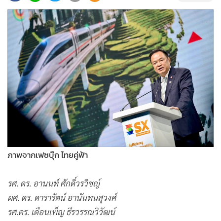
•
Good health & Well-being
•
Green Innovation & SD
•
Management & HR
•
MGR Live
•
Infographic
•
การเมือง
•
ท่องเที่ยว
•
กีฬา
•
ต่างประเทศ
•
Special Scoop
•
เศรษฐกิจ-ธุรกิจ
ภาพจากเฟซบุ๊ก ไทยคู่ฟ้า
•
จีน
รศ. ดร. อานนท์ ศักดิ์วรวิชญ์
•
ชุมชน-คุณภาพชีวิต
ผศ. ดร. ดารารัตน์ อานันทนสุวงศ์
•
อาชญากรรม
รศ.ดร. เดือนเพ็ญ ธีรวรรณวิวัฒน์
•
Motoring