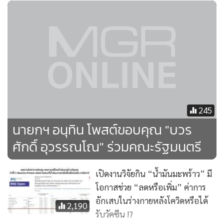
เปลี่ยนแปลงสังคม ตลอดจนการประเมินผลนโยบายและ
โครงการที่เกี่ยวข้องกับผู้สูงอายุไทยที่จะช่วยให้ตอบคำถามสังคม
ไทยเกี่ยวกับผู้สูงอายุได้ดีมากยิ่งขึ้น
สำหรับบทความชุดนี้ จะสลับกันเขียนโดยนักวิจัยของ HART โดย
ใช้ข้อมูลจากทั้งของโครงการ HART และข้อมูลเกี่ยวกับผู้สูงอายุ
ในประเทศไทยอื่นๆ ในลักษณะของบทความนำเสนอนโยบายว่า
ประเทศไทยมีความจำเป็นในการขยายอายุเกษียณออกไปหรือไม่
245
ด้วยเหตุผลใด ข้อดี ข้อเสีย ของการขยายอายุเกษียณใน
นายกฯ อนุทิน โพสต์ขอบคุณ "บวร
ประเทศไทยเป็นอย่างไร เพื่อให้รัฐบาลตลอดจนภาคราชการและ
ศักดิ์ อุวรรณโณ" ร่วมคณะรัฐมนตรี
เอกชนมีข้อมูลพื้นฐานที่จำเป็นที่จะตอบโจทย์อันเป็นโจทย์
สำคัญยิ่งต่อสังคมไทยในปัจจุบันนี้ในประเด็นดังกล่าว
เปิดงานวิจัยกิน “น้ำมันมะพร้าว” มี
โอกาสช่วย “ลดหรือเพิ่ม” ค่าการ
บทความที่หนึ่ง ผลการฉายภาพประชากรของไทย จะนำเสนอผล
อักเสบในร่างกายหลังโควิดหรือได้
2,190
การฉายภาพประชากร (Demographic projection) ที่ดำเนิน
รับวัคซีน !?