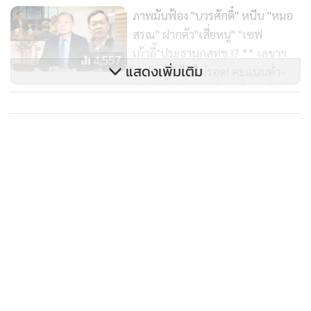
การโดยสถาบันวิจัยประชากรและสังคม มหาวิทยาลัยมหิดล แส
ภาพมันฟ้อง "บวรศักดิ์" หนีบ "หมอ
ดงปิรามิดประชากร โครงสร้างประชากรแยกตามเพศและอายุ
สรณ" ฝากตัว"เสี่ยหนู" "เซฟ
อันแสดงให้เห็นว่าสังคมไทยจะเข้าสู่สังคมผู้สูงอายุขั้นสูงสุด
เก้าอี้"ประธานกสทช.!? ** เลขาฯ
4,557
(Superaged society) ในอีกไม่กี่ปีข้างหน้า ส่งผลให้อุปสงค์หรือ
แสดงเพิ่มเติม
ป.ป.ช.รู้ตัวไปไม่รอด! คะแนนต่ำ-
กำลังซื้อภายในประเทศลดลง อีกทั้งอุปทานแรงงานในประเทศก็
เกียร์ว่าง-อุ้มพวกพ้อง เบื้องหลัง "สา
จะลดลงมากอีกเช่นกัน ทำให้ประเทศไทยขาดแคลนแรงงาน
โรจน์" ชิงลาออกก่อนถูกเชือด!
อย่างหนัก ทางเลือกมีได้สามทางหลัก คือ หนึ่ง อนุญาตให้
"แม่แบกผมจนโต ผมจะแบกแม่ไป
แรงงานต่างด้าวที่มีคุณภาพสูงและเสียภาษีได้สัญชาติไทยเพื่อ
จนแก่" ลูกชายวัย 51 พาแม่อัมพาต
เพิ่มประชากรและอัตราการเจริญพันธุ์ สอง พัฒนาปัญญา
วัย 88 เที่ยวด้วยเป้อุ้มเด็ก (มีคลิป)
12,888
ประดิษฐ์และหุ่นยนต์เครื่องจักรเพื่อทดแทนแรงงานมนุษย์ให้ได้
มากที่สุด และ สาม ขยายอายุเกษียณของคนไทยออกไป เพื่อ
NIA จับมือ ม.ศิลปากร และบิทคับ
แก้ไขปัญหาดังกล่าว บทความนี้มีผู้เขียนนำคือ รศ.ดร. อานนท์
เชน ขับเคลื่อนตลาดศิลปวัฒนธรรม
ศักดิ์วรวิชญ์ คณะสถิติประยุกต์ สถาบันบัณฑิต
หนุนดันไทยก้าวสู่อุตสาหกรรม
51
พัฒนบริหารศาสตร์
ซอฟต์เพาเวอร์ด้วยเทคโนโลยีล้ำ
สมัย
บทความที่สอง ความจำเป็นในการขยายอายุเกษียณ