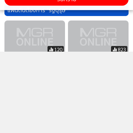
เพราะคนไทยมีอายุขัยเฉลี่ย (Life expectancy) อันยาวนานมาก
แผ่นดินต้องการ “รัฐบุรุษ”
ขึ้น ยังสามารถทำงานได้หลังเวลาเกษียณอายุออกไปในปัจจุบัน
แม้จะมีช่องว่างระหว่างเพศของชราภาพอย่างมีผลิตภาพ
(Gender gap in productive aging) เพราะสำหรับประเทศไทย
แล้วนั้นผู้หญิงมีอายุยืนยาวกว่าผู้ชายมาก มีช่องว่างสูงมากเมื่อ
เทียบกับประเทศอื่นๆ ในโลก บทความนี้จะได้นำเสนอแนวคิด
120
823
ว่าการขยายอายุเกษียณควรคำนึงถึงช่องว่างระหว่างเพศดังกล่าว
โศกนาฏกรรม “โรงเบียร์ ณ
คดีฮั้ว สว. บทพิสูจน์ความเที่ยง
หรือไม่ อย่างไร ด้วยเหตุผลใด บทความนี้มีผู้เขียนนำคือ ผศ. ดร.
ลาดพร้าว” ถอดบทเรียนกี่รอบ
ตรงของ กกต.
ดารารัตน์ อานันทนสุวงศ์ จากคณะพัฒนาการเศรษฐกิจ สถาบัน
ตายกี่ศพก็ไม่จำ “เซฟตี้ไทย”
บัณฑิตพัฒนบริหารศาสตร์
รั่ว - “ตั๋วส่วย” เบ่งบาน
บทความที่สี่ อายุขัยเฉลี่ยในการทำงานของไทย (Working life
expectancy) นำเสนอผลการวิจัยและข้อมูลจากโครงการ HART
เพื่อนำเสนอค่าสถิติพื้นฐาน ข้อเท็จจริง และแนวโน้มของอายุขัย
46,191
3,137
เฉลี่ยในการทำงานของไทย ว่าเปลี่ยนแปลงไปอย่างไร และสมควร
จะขยายอายุเกษียณหรือไม่ อย่างไร บทความนี้มีผู้เขียนนำคือ
902 และ 2.3.9.3 รหัสประจำ
HIV ยุค ‘ONS-จุ่มดิบ’ เจน Z