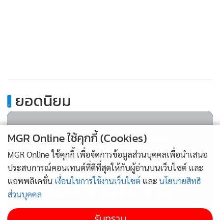
(Pensionable age) และอัตราการจ่ายสมทบรวม (Total
contribution rate) ของกองทุนประกันสังคมเพื่อมิให้กองทุน
ประกันสังคมล้มละลายเนื่องจากการจ่ายบำนาญในสังคมสูงอายุ
ขั้นสูงสุดของไทย บทความนี้จะได้นำเสนอผลการประเมินทาง
คณิตศาสตร์ประกันภัย (Actuarial valuation) ของกองทุน
ประกันสังคม ที่ดำเนินการโดยองค์การแรงงานระหว่างประเทศ
(International labor organization: ILO) ที่ชี้ให้เห็นว่าเงิน
.
ยอดนิยม
กองทุนของกองทุนประกันสังคมจะหมดสิ้นลงอย่างรวดเร็ว
จำเป็นต้องมีการเพิ่มอัตราการจ่ายสมทบรวมและขยายอายุ
MGR Online ใช้คุกกี้ (Cookies)
เกษียณออกไป บทความนี้มีผู้เขียนนำคือ รศ.ดร. อานนท์ ศักดิ์ว
รวิชญ์ คณะสถิติประยุกต์ สถาบันบัณฑิตพัฒนบริหารศาสตร์
MGR Online ใช้คุกกี้ เพื่อจัดการข้อมูลส่วนบุคคลเพื่อนำเสนอ
ประสบการณ์คอนเทนต์ที่ดีที่สุดให้กับผู้อ่านบนเว็บไซต์ และ
บทความที่สาม ชราอย่างมีผลิตภาพ (Productive aging) นำ
แอพพลิเคชั่น
เงื่อนไขการใช้งานเว็บไซต์
และ
นโยบายสิทธิ
ส่วนบุคคล
เสนอผลการวิจัยจากโครงการ HART ที่พบว่าผู้สูงอายุของไทย มี
แนวโน้มที่มีอายุชราเป้าหมาย (Prospective aging) ยาวนานขึ้น
รับทราบ
821