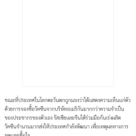
•
เกม
•
วิทยาศาสตร์
•
SMEs
•
หุ้น
•
อินโดจีน
•
กองทุนรวม
•
Celeb Online
•
Factcheck
•
ญี่ปุ่น
•
News1
•
Gotomanager
ขณะที่ประเทศในโลกตะวันตกถูกมองว่าได้แสดงความเห็นแก่ตัว
ด้วยการจองซื้อวัคซีนจากบริษัทอเมริกันมากกว่าความจำเป็น
ของประชากรของตัวเอง รัสเซียและจีนได้ร่วมมือกันเร่งผลิต
วัคซีนจำนวนมากส่งให้ประเทศกำลังพัฒนา เพื่อเหตุผลทางการ
ทูตและซื้อใจ