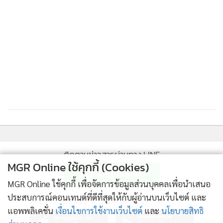
กองทุนความมั่งคั่ง อาร์ดีไอเอฟของรัสเซียรายงานว่ามีความ
ต้องการวัคซีนสปุตนิก วี มากกว่า 2.5 พันล้านโดส ขณะที่ซิโน
ฟาร์มรายงานว่าได้รับใบสั่งซื้อ 500 ล้านโดส และซิโนแวคก็มี
ใบสั่งซื้อมากถึง 450 ล้านโดส
ที่สำคัญซิโนแวคพร้อมจะถ่ายโอนเทคโนโลยีการผลิตให้อย่าง
น้อย 10 ประเทศ
แม้การส่งวัคซีนจากรัสเซียและจีนไปประเทศต่างๆ นั้นเป็นการ
ซื้อขายตามปกติ มากกว่าการบริจาค แต่ผู้นำจีน สี จิ้นผิง ได้
แสดงท่าทีว่าการส่งวัคซีนไปให้ประเทศต่างๆ นั้นเป็นไปเพื่อการ
ติดตามข่าวสารผ่านทาง LINE
สนับสนุนโครงการหนึ่งแถบ หนึ่งเส้นทาง
MGR Online ใช้คุกกี้ (Cookies)
MGR Online ใช้คุกกี้ เพื่อจัดการข้อมูลส่วนบุคคลเพื่อนำเสนอ
ดังนั้น จีนไม่ได้ผลิตเฉพาะวัคซีนของซิโนฟาร์มและซิโนแวค
ประสบการณ์คอนเทนต์ที่ดีที่สุดให้กับผู้อ่านบนเว็บไซต์ และ
MGR Online Application
เท่านั้น มีบริษัทต่างๆ ได้ทำสัญญาผลิตวัคซีนให้รัสเซีย เป็น
แอพพลิเคชั่น
เงื่อนไขการใช้งานเว็บไซต์
และ
นโยบายสิทธิ
จำนวนหลายร้อยล้านโดส เพราะรัสเซียมีขีดความสามารถด้าน