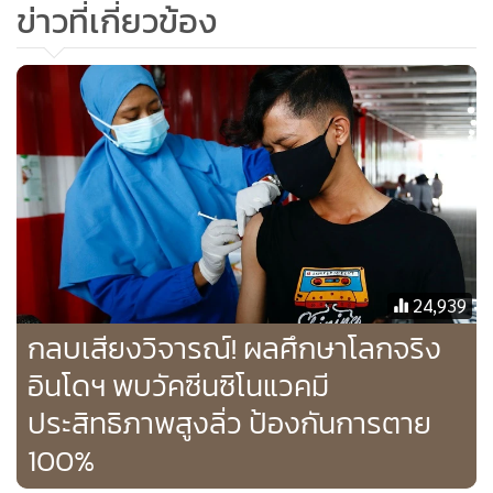
ข่าวที่เกี่ยวข้อง
ย่านละตินอเมริกา ซึ่งตามปกติเป็นมิตรใกล้ชิดของสหรัฐฯ โดย
เฉพาะอาร์เจนตินาและชิลี ต้องสั่งซื้อวัคซีนจำนวนมหาศาลจาก
ทั้งรัสเซียและจีน เพราะไม่สามารถเข้าถึงวัคซีนที่ผลิตในประเทศ
ตะวันตกได้ อาร์เจนตินาได้ซื้อ 30 ล้านโดสจากรัสเซีย
24,939
กลบเสียงวิจารณ์! ผลศึกษาโลกจริง
นอกจากนั้นอาร์เจนตินาได้สั่งซื้อ 4 ล้านโดสจากซิโนฟาร์ม แต่ไม่
อินโดฯ พบวัคซีนซิโนแวคมี
สามารถซื้อของไฟเซอร์ได้ รวมทั้งการสั่งซื้อ 23 ล้านโดสจากแอ
ประสิทธิภาพสูงลิ่ว ป้องกันการตาย
สตร้าเซนเนก้า ก็ไม่ประสบความสำเร็จ
100%
หลายประเทศที่เป็นพันธมิตรหลักของสหรัฐฯ ไม่สามารถสั่งซื้อ