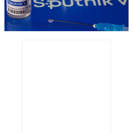
•
Good health & Well-being
•
Green Innovation & SD
•
Management & HR
•
MGR Live
•
Infographic
•
การเมือง
•
ท่องเที่ยว
•
กีฬา
•
ต่างประเทศ
•
Special Scoop
•
เศรษฐกิจ-ธุรกิจ
•
จีน
•
ชุมชน-คุณภาพชีวิต
•
อาชญากรรม
•
Motoring