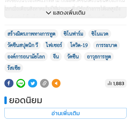
โลกเมื่อเดือนสิงหาคมในปีที่ผ่านมา ซึ่งมีข้ออ้างการได้ผลสูงถึง
แสดงเพิ่มเติม
91.6 เปอร์เซ็นต์ รวมความแล้ววัคซีนของรัสเซียและจีนหลายร้อย
ล้านโดสได้ถูกส่งไปทั่วโลก
สร้างมิตรภาพทางการทูต
ซิโนฟาร์ม
ซิโนแวค
วัคซีนสปุตนิก วี
ไฟเซอร์
โควิด-19
การระบาด
องค์การอนามัยโลก
จีน
วัคซีน
อาวุธการทูต
รัสเซีย
1,883
ยอดนิยม
อ่านเพิ่มเติม