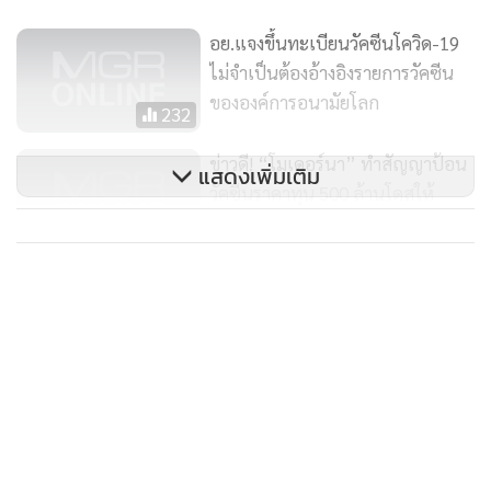
วัคซีนของไฟเซอร์และยี่ห้ออื่นๆ รวมทั้งแอสตร้าเซนเนก้า
อย.แจงขึ้นทะเบียนวัคซีนโควิด-19
สำหรับประชาชนได้ เหตุผลส่วนหนึ่งก็คือ วัคซีนแอสตร้าเซน
ไม่จำเป็นต้องอ้างอิงรายการวัคซีน
เนก้าผลิตในอินเดียสำหรับข้อตกลงโคแวกซ์ แต่ระงับการส่งออก
ขององค์การอนามัยโลก
232
อินเดียอ้างความจำเป็นต้องเร่งผลิตให้เพียงพอต่อการรับการ
ข่าวดี! “โมเดอร์นา” ทำสัญญาป้อน
แสดงเพิ่มเติม
ระบาดของเชื้อโควิด-19 ในประเทศ ซึ่งมีผู้ติดเชื้อแต่ละวัน
วัคซีนราคาทุน 500 ล้านโดสให้
มากกว่า 3.5 แสนราย และเสียชีวิตวันละ 3-4 พันราย ทำให้
COVAX - EU เตรียมเปิดให้นักท่อง
5,544
ประเทศแถบแอฟริกาและทวีปอื่นๆ หมดหนทางได้รับวัคซีนจาก
เที่ยวฉีดโควิด-19เข้า
อินเดีย
คลังปรับลดประมาณการ ศก.ปี 64
ลงเหลือ 2.3% ขณะที่การส่งออกเริ่ม
อินโดนีเซียซึ่งได้เป็นพันธมิตรของสหรัฐฯ ไม่สามารถเข้าถึงแอสต
ฟื้นตัว
ร้าเซนเนก้าได้ เพราะอินเดียไม่สามารถจัดส่งให้ได้ ต้องสั่งซื้อ
329
วัคซีนจากจีน โดยเฉพาะ 125 ล้านโดสจากซิโนแวค แม้กระนั้นก็
ยังไม่เพียงพอสำหรับประชากรกว่า 250 ล้านคน