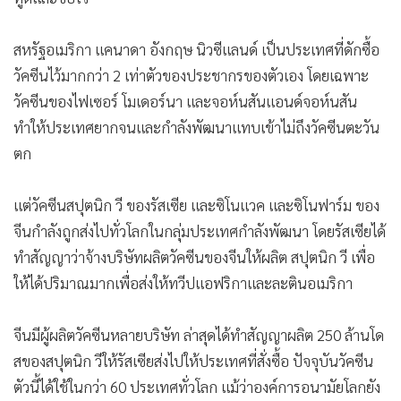
สหรัฐอเมริกา แคนาดา อังกฤษ นิวซีแลนด์ เป็นประเทศที่ดักซื้อ
วัคซีนไว้มากกว่า 2 เท่าตัวของประชากรของตัวเอง โดยเฉพาะ
วัคซีนของไฟเซอร์ โมเดอร์นา และจอห์นสันแอนด์จอห์นสัน
ทำให้ประเทศยากจนและกำลังพัฒนาแทบเข้าไม่ถึงวัคซีนตะวัน
ตก
แต่วัคซีนสปุตนิก วี ของรัสเซีย และซิโนแวค และซิโนฟาร์ม ของ
จีนกำลังถูกส่งไปทั่วโลกในกลุ่มประเทศกำลังพัฒนา โดยรัสเซียได้
ทำสัญญาว่าจ้างบริษัทผลิตวัคซีนของจีนให้ผลิต สปุตนิก วี เพื่อ
ให้ได้ปริมาณมากเพื่อส่งให้ทวีปแอฟริกาและละตินอเมริกา
จีนมีผู้ผลิตวัคซีนหลายบริษัท ล่าสุดได้ทำสัญญาผลิต 250 ล้านโด
สของสปุตนิก วีให้รัสเซียส่งไปให้ประเทศที่สั่งซื้อ ปัจจุบันวัคซีน
ตัวนี้ได้ใช้ในกว่า 60 ประเทศทั่วโลก แม้ว่าองค์การอนามัยโลกยัง