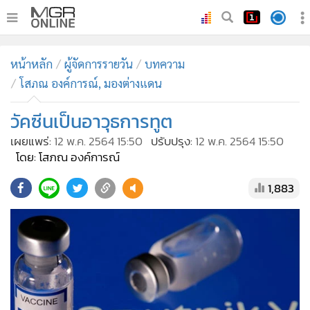
•
หน้าหลัก
หน้าหลัก
ผู้จัดการรายวัน
บทความ
•
ทันเหตุการณ์
โสภณ องค์การณ์, มองต่างแดน
•
ภาคใต้
วัคซีนเป็นอาวุธการทูต
•
ภูมิภาค
•
Online Section
เผยแพร่:
12 พ.ค. 2564 15:50
ปรับปรุง:
12 พ.ค. 2564 15:50
โดย: โสภณ องค์การณ์
•
บันเทิง
•
ผู้จัดการรายวัน
1,883
•
คอลัมนิสต์
•
ละคร
•
CbizReview
•
Cyber BIZ
•
ผู้จัดกวน