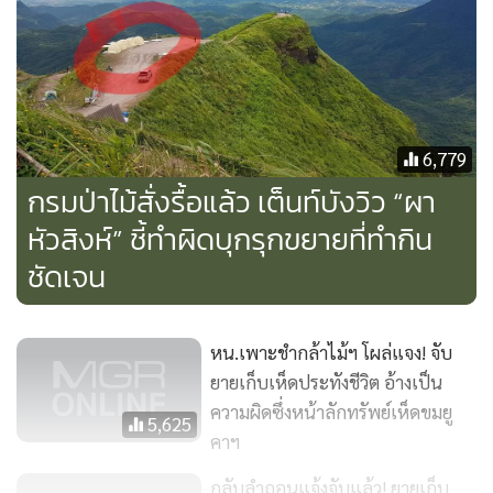
ชาวบ้าน 3 คนที่เข้าไปเก็บเห็ดโดยไม่ได้รับอนุญาต ในพื้นที่
สถานีเพาะชำกล้าไม้ ต.หนองไผ่ อ.เมือง เมื่อวันที่ 8 ก.ค. ซึ่งชาว
บ้านทั้ง 3 รายชี้แจงว่าเข้าไปเก็บเห็ดขมยูคาลิปตัสเพื่อนำมา
ประกอบอาหารประทังชีวิตเท่านั้น
6,779
นายอรรถพล เปิดเผยว่า หลังจากทราบเรื่องนี้ ได้โทรศัพท์ไป
กรมป่าไม้สั่งรื้อแล้ว เต็นท์บังวิว “ผา
สอบถามที่เกิดเหตุแล้ว เบื้องต้นได้สั่งการให้หัวหน้าสถานีเพาะ
หัวสิงห์” ชี้ทำผิดบุกรุกขยายที่ทำกิน
ชำกล้าไม้ศรีษะเกษถอนแจ้งความกับประชาชนทั้ง 3 คนแล้ว
ชัดเจน
เพราะเห็นว่าเรื่องนี้ไม่ใช่เรื่องใหญ่โตมากมาย อีกทั้งในช่วง
สถานการณ์การแพร่ระบาดของโรคโควิด-19 ได้สั่งการไปยัง
หน่วยงานกรมป่าไม้ทั่วประเทศแล้วว่า ให้พื้นที่ผ่อนปรนให้
หน.เพาะชำกล้าไม้ฯ โผล่แจง! จับ
ประชาชนเข้าพื้นที่ไปหาเก็บของป่าเล็ก ๆน้อย ๆสำหรับการ
ยายเก็บเห็ดประทังชีวิต อ้างเป็น
ดำรงชีวิต เช่น เก็บเห็ด หรือหาหน่อไม้ได้ แต่ต้องไม่ก่อให้เกิด
ความผิดซึ่งหน้าลักทรัพย์เห็ดขมยู
5,625
ความเสียหายให้พื้นที่นั้นๆ
คาฯ
กลับลำถอนแจ้งจับแล้ว! ยายเก็บ