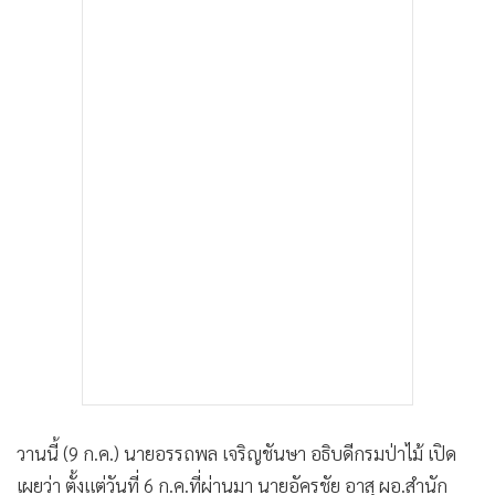
•
เกม
•
วิทยาศาสตร์
•
SMEs
•
หุ้น
•
อินโดจีน
•
กองทุนรวม
•
Celeb Online
•
Factcheck
•
ญี่ปุ่น
•
News1
•
Gotomanager
วานนี้ (9 ก.ค.) นายอรรถพล เจริญชันษา อธิบดีกรมป่าไม้ เปิด
เผยว่า ตั้งแต่วันที่ 6 ก.ค.ที่ผ่านมา นายอัครชัย อาสุ ผอ.สำนัก