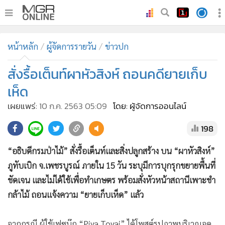
•
หน้าหลัก
หน้าหลัก
ผู้จัดการรายวัน
ข่าวปก
•
ทันเหตุการณ์
•
สั่งรื้อเต็นท์ผาหัวสิงห์ ถอนคดียายเก็บ
ภาคใต้
•
ภูมิภาค
เห็ด
•
Online Section
เผยแพร่:
10 ก.ค. 2563 05:09
โดย: ผู้จัดการออนไลน์
•
บันเทิง
198
•
ผู้จัดการรายวัน
•
คอลัมนิสต์
“อธิบดีกรมป่าไม้” สั่งรื้อเต็นท์และสิ่งปลูกสร้าง บน “ผาหัวสิงห์”
•
ละคร
ภูทับเบิก จ.เพชรบูรณ์ ภายใน 15 วัน ระบุมีการบุกรุกขยายพื้นที่
•
CbizReview
ชัดเจน และไม่ได้ใช้เพื่อทำเกษตร พร้อมสั่งหัวหน้าสถานีเพาะชำ
•
Cyber BIZ
กล้าไม้ ถอนแจ้งความ “ยายเก็บเห็ด” แล้ว
•
ผู้จัดกวน
จากกรณี ผู้ใช้เฟซบุ๊ก “Piya Toyai” ได้โพสต์รูปภาพบริเวณจุด