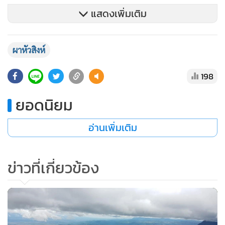
แสดงเพิ่มเติม
ผาหัวสิงห์
198
“พื้นที่ทั้ง 3 แปลง บนผาหัวสิงห์ เป็นการบุกรุกขยายพื้นที่ชัดเจน
และใช้พื้นที่ได้สิทธิ์ครอบครองไม่เป็นไปตามวัตถุประสงค์ในการ
ยอดนิยม
ทำเกษตร ซึ่งพื้นที่ดังกล่าวเป็นพื้นที่ลุ่มน้ำ 1 เอ โดยกรมป่าไม้ได้
แจ้งความเอาผิดตาม พ.ร.บ.ป่าไม้ฯ และ พ.ร.บ.ควบคุมอาคาร
อ่านเพิ่มเติม
พร้อมติดป้ายประกาศแนวเขตอุทยานแห่งชาติเขาค้อ เอาไว้
ด้วย” นายอรรถพล ระบุ
ข่าวที่เกี่ยวข้อง
อีกด้านความคืบหน้ากรณีที่ นายประธาน ตันรุ่งเรืองกิจ หัวหน้า
สถานีเพาะชำกล้าไม้ จ.ศรีสะเกษ มอบหมายให้เจ้าหน้าที่ เข้าแจ้ง
ความที่ สภ.เมืองศรีสะเกษ จับกุม นางปราณี โยแก้ว อายุ 63 ปี,
นางบุญมี อิทธิเดช อายุ 59 ปี และนางทัศศอร โยแก้ว อายุ 36 ปี