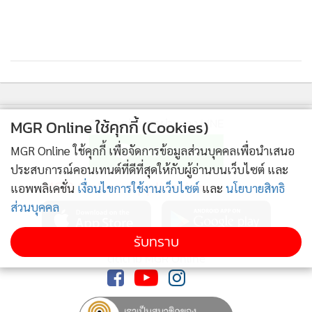
กลับไป และถ้าจะเข้ามาหาของป่าหรือเห็ดในพื้นที่จะต้องเขียน
คำขอต่อเจ้าหน้าที่ก่อนเข้ามาหาของป่า พร้อมทั้งยื่นบัตร
ประชาชนไว้กับเจ้าหน้าที่ จะได้รู้ตัวตนว่าเป็นใครมาจากไหน ใน
ส่วนของเรื่องทางคดีความนั้น กรณีนี้เป็นความผิดซึ่งหน้า เลย
จำเป็นต้องให้จับกุมดำเนินคดี ผมได้ปฏิบัติไปตามหน้าที่ ก็แล้ว
แต่ผู้บังคับบัญชาว่าจะมีความเห็นว่าอย่างไร” นายประธาน กล่าว
ติดตามข่าวสารผ่านทาง LINE
MGR Online ใช้คุกกี้ (Cookies)
MGR Online ใช้คุกกี้ เพื่อจัดการข้อมูลส่วนบุคคลเพื่อนำเสนอ
ประสบการณ์คอนเทนต์ที่ดีที่สุดให้กับผู้อ่านบนเว็บไซต์ และ
MGR Online Application
แอพพลิเคชั่น
เงื่อนไขการใช้งานเว็บไซต์
และ
นโยบายสิทธิ
ส่วนบุคคล
รับทราบ
ติดตาม MGR Online