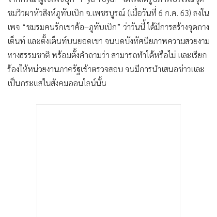
•
Good health & Well-being
ชมวิวผาหัวสิงห์ภูทับเบิก จ.เพชรบูรณ์ (เมื่อวันที่ 6 ก.ค. 63) ลงใน
•
Green Innovation & SD
เพจ “ชมรมคนรักเขาค้อ–ภูทับเบิก” ว่าวันนี้ ได้มีการสร้างจุดกาง
•
Management & HR
เต็นท์ และตั้งเต็นท์บนยอดเขา จนบดบังทัศนียภาพความสวยงาม
•
MGR Live
ทางธรรมชาติ พร้อมตั้งคำถามว่า สามารถทำได้หรือไม่ และเรียก
•
Infographic
ร้องให้หน่วยงานภาครัฐเข้าตรวจสอบ จนมีการนำเสนอข่าวและ
•
การเมือง
เป็นกระแสในสังคมออนไลน์นั้น
•
ท่องเที่ยว
•
กีฬา
•
ต่างประเทศ
•
Special Scoop
•
เศรษฐกิจ-ธุรกิจ
•
จีน
•
ชุมชน-คุณภาพชีวิต
•
อาชญากรรม
•
Motoring