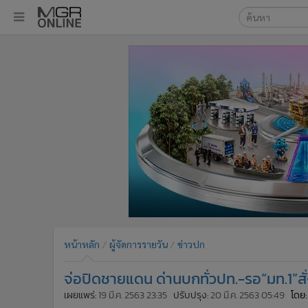
เลือกเครื่องมือท
•
หน้าหลัก
ค้นหา
•
ทันเหตุการณ์
Google
•
ภาคใต้
•
ภูมิภาค
MGR Onl
•
Online Section
ค้นหาขั
•
บันเทิง
•
ผู้จัดการรายวัน
•
คอลัมนิสต์
•
ละคร
•
CbizReview
•
Cyber BIZ
หน้าหลัก
ผู้จัดการรายวัน
ข่าวปก
•
ผู้จัดกวน
จ่อปิดชายแดน ด่านบกทั่วปท.-รอ“มท.1”สั่
•
Good health & Well-being
•
Green Innovation & SD
เผยแพร่:
19 มี.ค. 2563 23:35
ปรับปรุง:
20 มี.ค. 2563 05:49
โดย: