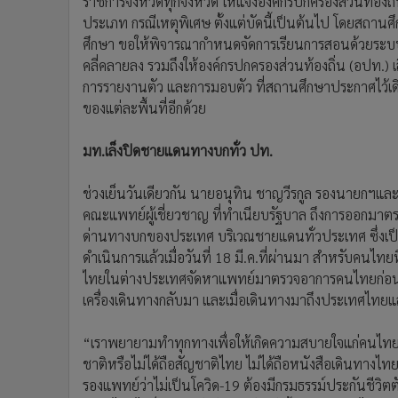
ราชการจังหวัดทุกจังหวัด ให้แจ้งองค์กรปกครองส่วนท้องถิ
ประเภท กรณีเหตุพิเศษ ตั้งแต่บัดนี้เป็นต้นไป โดยสถาน
ศึกษา ขอให้พิจารณากำหนดจัดการเรียนการสอนด้วยระบ
คลี่คลายลง รวมถึงให้องค์กรปกครองส่วนท้องถิ่น (อปท.)
การรายงานตัว และการมอบตัว ที่สถานศึกษาประกาศไว้เด
ของแต่ละพื้นที่อีกด้วย
มท.เล็งปิดชายแดนทางบกทั่ว ปท.
ช่วงเย็นวันเดียวกัน นายอนุทิน ชาญวีรกูล รองนายกฯแ
คณะแพทย์ผู้เชี่ยวชาญ ที่ทำเนียบรัฐบาล ถึงการออกมาตรก
ด่านทางบกของประเทศ บริเวณชายแดนทั่วประเทศ ซึ่งเป็น
ดำเนินการแล้วเมื่อวันที่ 18 มี.ค.ที่ผ่านมา สำหรับคนไ
ไทยในต่างประเทศจัดหาแพทย์มาตรวจอาการคนไทยก่อนจะเดิ
เครื่องเดินทางกลับมา และเมื่อเดินทางมาถึงประเทศไทยแ
“เราพยายามทำทุกทางเพื่อให้เกิดความสบายใจแก่คนไทยท
ชาติหรือไม่ได้ถือสัญชาติไทย ไม่ได้ถือหนังสือเดินทางไท
รองแพทย์ว่าไม่เป็นโควิด-19 ต้องมีกรมธรรม์ประกันชีวิตต