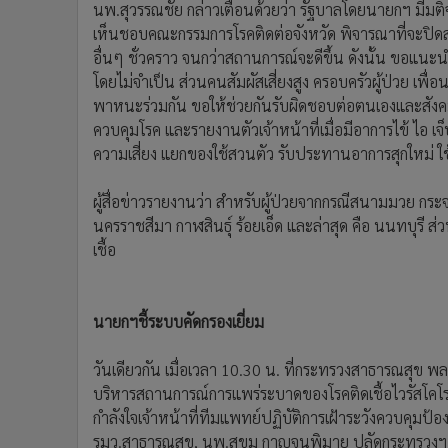
นพ.สุวรรณชัย กล่าวเตือนด้วยว่า รัฐบาลโดยนายกฯ มีมต
เห็นชอบคณะกรรมการโรคติดต่อจังหวัด พิจารณาที่จะปิดสถ
อื่นๆ ชั่วคราว จนกว่าสถานการณ์จะดีขึ้น ดังนั้น ขอแนะ
โดยไม่จำเป็น ส่วนคนสัมผัสเสี่ยงสูง ครอบครัวผู้ป่วย เพื่อ
พาหนะร่วมกัน ขอให้ช่วยกันรับผิดชอบต่อตนเองและสังคม
ควบคุมโรค และรายงานตัวเจ้าหน้าที่เมื่อมีอาการไข้ ไอ เ
ความเสี่ยง แยกของใช้สวนตัว รับประทานอาการสุกใหม่ ใช
ผู้สื่อข่าวรายงานว่า สำหรับผู้ป่วยจากกรณีสนามมวย กร
นครราชสีมา กาฬสินธุ์ ร้อยเอ็ด และล่าสุด คือ นนทบุรี 
เชื้อ
นายกฯชี้ระบบคัดกรองเยี่ยม
วันเดียวกัน เมื่อเวลา 10.30 น. ที่กระทรวงสาธารณสุข 
บริหารสถานการณ์การแพร่ระบาดของโรคติดเชื้อไวรัสโคโร
กำลังใจเจ้าหน้าที่ทีมแพทย์ปฏิบัติการเฝ้าระวังควบคุมป
รมว.สาธารณสุข, นพ.สุขุม กาญจนพิมาย ปลัดกระทรวงฯ รว