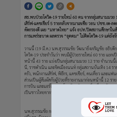
•
Management & HR
•
MGR Live
•
Infographic
สธ.พบป่วยโควิด-19 รายใหม่ 60 คน จากกลุ่มสนามมวย 12 
•
การเมือง
เสิร์ฟ-แคชเชียร์ 5 รายกลับจากมาเลเซีย วอน ปชช.งด-ลดกา
•
ท่องเที่ยว
คัดกรองดี เผย “มหาดไทย” แจ้ง อปท.ปิดสถานศึกษาในสั
การแพร่ระบาด ผลตรวจ “อุตตม” ไม่ติดโควิด-19 แต่ยังกั
•
กีฬา
•
ต่างประเทศ
วานนี้ (19 มี.ค.) นพ.สุวรรณชัย วัฒนายิ่งเจริญชัย อธิ
•
Special Scoop
โควิด-19 ประจำวันว่า พบมีผู้ป่วยรายใหม่ 60 ราย แยกเป็น 
•
เศรษฐกิจ-ธุรกิจ
หน้านี้ 43 ราย แบ่งเป็นกลุ่มสนามมวย 12 ราย จำนวนนี้เ
•
จีน
นี, ราชดำเนิน และจิตเมืองนนท์ กลุ่มสถานบันเทิง 14 ราย
•
ชุมชน-คุณภาพชีวิต
ครัว, พนักงานเสิร์ฟ, พิธีกร, แคชเชียร์, คนเที่ยว และ
•
อาชญากรรม
ส่วนเป็นผู้สัมผัสกับผู้ป่วยที่รายงานมาก่อนหน้านี้ 12 ราย 
•
Motoring
การบิน และแอร์โฮสเตส โดยมีพฤติกรรมเสี่ยงดื่มเหล้า, 
เป็นชาวไทยจากปัตตานี และยะลา
•
เกม
•
วิทยาศาสตร์
•
SMEs
นพ.สุวรรณชัย กล่าวต่อว่า และ 2. ผู้ป่วยรายใหม่ 17 รา
•
หุ้น