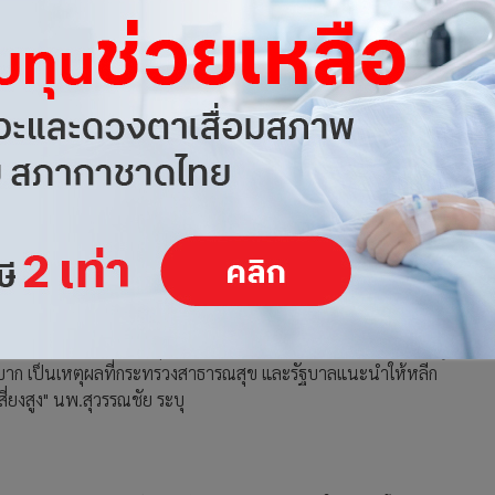
่ปุ่น, เยอรมนี และอิหร่าน บางรายไปมากกว่า 1 ประเทศ ซึ่งมีรายงาน
นครูพี่เลี้ยง, พนักงานเคาน์เตอร์เช็กอิน และเพื่อนต่างชาติมา
ล้ชิดคนจำนวนมาก 1 ราย เป็นเทรนเนอร์ ในสถานที่ออกกำลังกาย
สื่อข่าว 1 ราย
ู่ระหว่างรักษา 229 ราย เสียชีวิต 1 ราย โดยมีอาการหนัก 3 ราย
รายใหม่ส่วนใหญ่มีลักษณะสัมผัสใกล้ชิดกับกลุ่มเสี่ยง โดยมีกลุ่มคน
สนามมวยขณะนี้รวม 52 ราย
่างจังหวัด หมายความว่า ผู้ป่วยนั้นมีโอกาสนำเชื้อกับไปติดคนใกล้
คนที่เป็นผู้สัมผัสเสี่ยงสูง แต่ยังออกไปในสถานที่ผู้คนแออัด สถาน
ำของกระทรวงสาธารณสุข ตรงนี้เป็นอันตรายมาก ในการแพร่โรคสู่
ำบาก เป็นเหตุผลที่กระทรวงสาธารณสุข และรัฐบาลแนะนำให้หลีก
ี่ยงสูง" นพ.สุวรรณชัย ระบุ