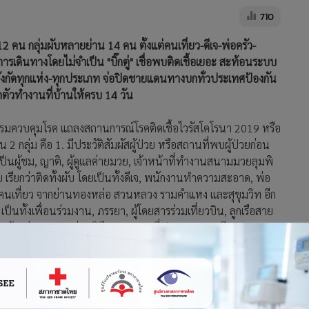
710
คน กลุ่มผับหลายย่าน 14 คน ตั้งแต่คนเที่ยว-ดีเจ-พ่อครัว-
รเดินทางโดยไม่จำเป็น "บิ๊กตู่" เชื่อพบติดเชื้อเยอะ สะท้อนระบบ
งกัดทุกแห่ง-ทุกประเภท จ่อปิดชายแดนทางบกทั่วประเทศป้องกัน
กตัวทำงานที่บ้านให้ครบ 14 วัน
บดีกรมควบคุมโรค แถลงสถานการณ์โรคติดเชื้อไวรัสโคโรนา 2019 หรือ
2 กลุ่ม คือ 1. มีประวัติสัมผัสผู้ป่วย หรือสถานที่พบผู้ป่วยก่อน
ป็นผู้ชม, ญาติ, ผู้ดูแลค่ายมวย, เจ้าหน้าที่ทำงานสนามมวยลุมพิ
 เรียกว่าติดทั้งผับ โดยเป็นทั้งดีเจ, พนักงานทำความสะอาด, พ่อ
แฟนคนเที่ยว จากย่านทองหล่อ สวนหลวง รามคำแหง และสุขุมวิท อีก
เป็นทั้งเพื่อนร่วมงาน, ภรรยา, ผู้โดยสารร่วมเที่ยวบิน, ลูกเรือสาย
ทานข้าวร่วมวง และร่วมพิธีทางศาสนาที่ประเทศมาเลเซีย 5 ราย
ย คือเดินทางกลับจากต่างประเทศ 9 ราย โดยมีประวัติไปไต้หวัน,