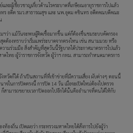
์และผู้เชี่ยวชาญเกี่ยวด้านโรคระบาดที่เกษียณอายุราชการไปแล้ว
ยาทร อดีต รมว.สาธารณสุข และ นพ.อุดม คชินทร อดีตคณบดีคณะ
น
่า แม้วันจะพบผู้ติดเชื้อมากขึ้น แต่ก็ต้องชื่นชมระบบคัดกรอง
ี่สุดต้องทราบว่าเริ่มแพร่ระบาดจากตรงไหน เช่น สนามมวย หรือ
ความร่วมมือ สิ่งสำคัญที่สุดวันนี้รัฐบาลได้ประกาศมาตรการไปแล้ว
ดไทย ผู้ว่าราชการจังหวัด ผู้ว่าฯ กทม. สามารถกำหนดมาตรการ
ัดก็ได้ ถ้าเป็นสถานที่ที่เข้าข่ายที่มีความเสี่ยง ผับต่างๆ ตอนนี้
อำนาจในการปิดตรงนี้ การปิด 14 วัน เมื่อจะเปิดใหม่ต้องไปตรวจ
ก็สามารถขยายเวลาปิดออกไปอีกได้นั้นคืออำนาจที่ตนได้ให้กับ
งท้องถิ่น เปิดเผยว่า กระทรวงมหาดไทยได้สั่งการไปยังผู้ว่า