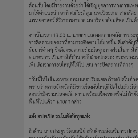
ต้อนรับ โดยมีรายงานด้วยว่า ได้เชิญบุคลากรทางการแพทย
มาให้คำแนะนำ อาทิ ศ.เกียรติคุณ นพ.ปิยะสกล สกลสัต
แพทยศาสตร์ ศิริราชพยาบาล มหาวิทยาลัยมหิดล เป็นต้
จากนั้นเวลา 13.00 น. นายกฯ แถลงผลภายหลังการประชุมฯว
การติดตามของเราที่สามารถติดตามได้มากขึ้น สิ่งสำคัญท
ผับบาร์ต่างๆ ซึ่งต้องขอความร่วมมือทุกภาคส่วนในการให้
6 มาตรการ เป็นการให้อำนาจกับฝ่ายปกครอง กระทรวงมหา
เพิ่มเติมจากกรอบใหญ่ที่ให้ไป เช่น การปิดสถานที่ต่างๆ
“วันนี้ให้ไปในเฉพาะ กทม.และปริมณฑล ถ้าจะปิดในต่างจังหว
ทราบว่าหลายจังหวัดที่มีข่าวเรื่องผับใหญ่ก็ปิดไปแล้ว มี
สอบว่ามีความปลอดภัย ความพร้อมเพียงพอหรือไม่ ถ้ายัง 
พื้นที่ไปแล้ว” นายกฯ กล่าว
แจ้ง อปท.ปิด รร.ในสังกัดทุกแห่ง
อีกด้าน นายประยูร รัตนเสนีย์ อธิบดีกรมส่งเสริมการปกครอ