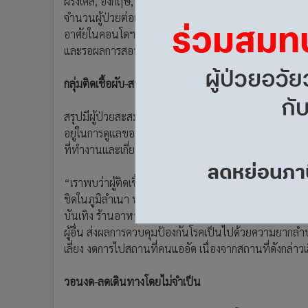
ฝรั่งเศส, อังกฤษ, อินเดีย, อิตาลี, มาเลเซีย, กัมพูชา, ญี
•
อินโดจีน
จำนวนผู้ป่วยต่อเนื่อง การทำงานใกล้ชิดต่างชาติ 3 ราย เป็
•
กองทุนรวม
อาศัยในคอนโดฯ ทำงานหรืออาศัยในสถานที่แออัดต้องใก
•
Celeb Online
และรอผลการสอบสวนโรคเพิ่มเติม 4 ราย โดยจำนวนนี้ มีผู้
•
Factcheck
กลุ่มติดเชื้อผับ-สนามมวยทะลุ 100
•
ญี่ปุ่น
•
News1
สรุปมีผู้ป่วยสะสมในประเทศ 272 ราย กลับบ้าน 42 ราย อย
•
Gotomanager
อยู่ในการดูแลของแพทย์อย่างใกล้ชิด ทั้งนี้ รายงานผู้ป่วย
ที่ทำงานและเกี่ยวกับในสถานบันเทิง 57 ราย ส่วนกลุ่ม
“เราพบว่าผู้ติดเชื้อจากสนามมวย ส่วนหนึ่งเป็นผู้ชมจากต
ชิดในภูมิลำเนา หรือที่ตัวเองเดินทางไป เรายังพบว่า มีบาง
บันเทิง ร้านอาหาร โดยไม่มีการกักกันตัวเองตามคำแนะน
ผู้อื่น ส่งผลการควบคุมป้องกันโรคเป็นไปด้วยความยากล
เลี่ยง งดการไปสถานที่คนแออัด เนื่องจากสถานที่ดังกล่าวเส
วอนงด-ลดเดินทางโดยไม่จำเป็น