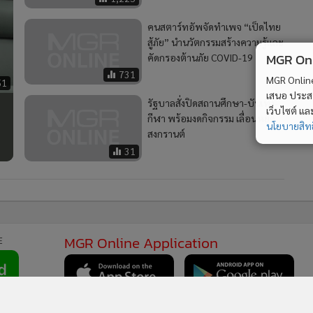
คนสตาร์ทอัพจัดทำเพจ “เป็ดไทย
สู้ภัย” นำนวัตกรรมสร้างความรู้และ
MGR Onli
คัดกรองต้านภัย COVID-19
731
MGR Online 
51
เสนอ ประสบก
รัฐบาลสั่งปิดสถานศึกษา-บันเทิง-
เว็บไซต์ แ
กีฬา พร้อมงดกิจกรรม เลื่อนหยุด
นโยบายสิทธ
สงกรานต์
31
MGR Online Application
E