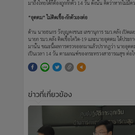
มาถึงไทยได้ก็ต้องถูกกักตัว 14 วัน ดังนั้น คิดว่าหากไม่
“อุตตม” ไม่ติดเชื้อ-กักตัวเองต่อ
ด้าน นายธนกร วังบุญคงชนะ เลขานุการ รมว.คลัง เปิดเผ
นายก รมว.คลัง ติดเชื้อโควิด-19 และนายอุตตม ได้ประกาศกัก
มานั้น ขณะนี้ผลการตรวจออกมาแล้วปรากฎว่า นายอุตตมไม่ไ
เป็นเวลา 14 วัน ตามเกณฑ์ของกระทรวงสาธารณสุข ต่อไ
ข่าวที่เกี่ยวข้อง