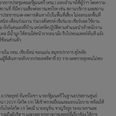
ิจากการประชุมคณะรัฐมนตรี (ครม.) มอบอำนาจให้ผู้ว่าฯ โดยความ
านที่ ที่มีความเสี่ยงต่อการแพร่โรค เช่น สถานบริการ และสถาน
นำประชาชนงด-ลดการเดินทางไปในพื้นที่เสี่ยง ไม่ออกนอกพื้นที่
นสนิท เพื่อนร่วมงาน ร่วมวงสังสรรค์ เชียร์มวย เชียร์บอล ใช้ยาน
 กักกันตนเองที่บ้าน เคร่งครัดปฏิบัติตามคำแนะนำเจ้าพนักงาน
จ็บคอ มีน้ำมูก ให้สวมใส่หน้ากากอนามัย รีบไปพบแพทย์ทันที แจ้ง
้ช้อนส่วนตัว
ะจายใน กทม. เชียงใหม่ ขอนแก่น สมุทรปราการ สุโขทัย
ส่วนผู้ที่เดินทางกลับจากประเทศอิตาลี 83 ราย ผลตรวจทุกคนไม่พบ
พล.อ.ประยุทธ์ จันทร์โอชา นายกรัฐมนตรี ในฐานะประธานศูนย์
นา 2019 (โควิด-19) ได้เข้าตรวจเยี่ยมและมอบนโยบาย พร้อมให้
้องกันโรคโควิด-19 โดยมี นายอนุทิน ชาญวีรกูล รองนายกฯและ
มถึงผู้บริหาร และบุคลากรทางการแพทย์ที่เกี่ยวข้อง ให้การ