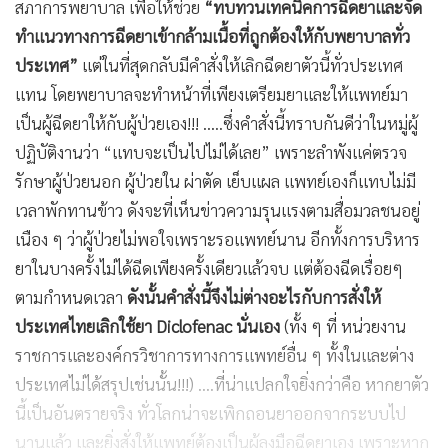
สภาการพยาบาล เพื่อให้ช่วย
“ทบทวนเทคนิคการฉีดยาและจัด
ทำแนวทางการฉีดยาเข้ากล้ามเนื้อที่ถูกต้องให้กับพยาบาลทั่ว
ประเทศ”
แต่ในที่สุดกลับมีคำสั่งให้เลิกฉีดยาตัวนี้ทั่วประเทศ
แทน โดยพยาบาลจะทำหน้าที่เพียงเตรียมยาและให้แพทย์มา
เป็นผู้ฉีดยาให้กับผู้ป่วยเอง!!! …..ซึ่งคำสั่งนี้ทราบกันดีว่าในหมู่ผู้
ปฏิบัติงานว่า “แทบจะเป็นไปไม่ได้เลย” เพราะลำพังแค่ตรวจ
รักษาผู้ป่วยนอก ผู้ป่วยใน ผ่าตัด เย็บแผล แพทย์เองก็แทบไม่มี
เวลาพักทานข้าว ดังจะที่เห็นข่าวความรุนแรงตามสื่อมวลชนอยู่
เนือง ๆ ว่าผู้ป่วยไม่พอใจเพราะรอแพทย์นาน อีกทั้งการบริหาร
ยาในบางครั้งไม่ได้ฉีดเพียงครั้งเดียวแล้วจบ แต่ต้องฉีดเรื่อยๆ
ตามกำหนดเวลา
ดังนั้นคำสั่งนี้จึงไม่ต่างอะไรกับการสั่งให้
ประเทศไทยเลิกใช้ยา Diclofenac นั่นเอง
(ทั้ง ๆ ที่ หน่วยงาน
ราชการและองค์กรวิชาการทางการแพทย์อื่น ๆ ทั้งในและต่าง
ประเทศไม่ได้สรุปเช่นนั้น!!!) ....ที่น่าแปลกใจยิ่งกว่าคือ หากยาตัว
นี้เป็นอันตรายจริง ทั่วโลกน่าจะเพิกถอนยาออกจากระบบไป
นานแล้ว และยิ่งสั่งให้แพทย์ต้องเป็นผู้ลงมือฉีดยาเอง เพราะหาก