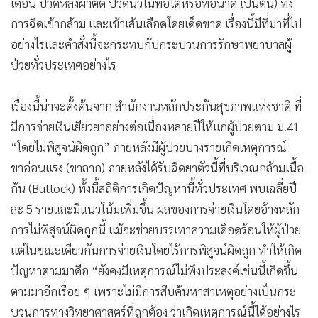
เดือน ปวดหลังผ่าตัด ปวดนิ่วในท่อไตหรือท่อน้ำดี เป็นต้น) ทั้ง
•
เกม
การฉีดเข้ากล้าม และเข้าเส้นเลือดโดยเด็ดขาด เรื่องนี้มีที่มาที่ไป
•
วิทยาศาสตร์
อย่างไรและคำสั่งนี้จะกระทบกับกระบวนการรักษาพยาบาลผู้
•
SMEs
ป่วยทั่วประเทศอย่างไร
•
หุ้น
•
อินโดจีน
เรื่องนี้น่าจะตั้งต้นจาก สำนักงานหลักประกันสุขภาพแห่งชาติ ที่
•
กองทุนรวม
มีการจ่ายเงินเยียวยาอย่างต่อเนื่องหลายปีให้แก่ผู้ป่วยตาม ม.41
•
Celeb Online
“โดยไม่พิสูจน์ผิดถูก” ภายหลังมีผู้ป่วยบางรายเกิดเหตุการณ์
•
Factcheck
ขาอ่อนแรง (ขาลาก) ภายหลังได้รับฉีดยาตัวนี้ที่บริเวณกล้ามเนื้อ
ก้น (Buttock) ทั้งนี้สถิติการเกิดปัญหานี้ทั่วประเทศ พบเฉลี่ยปี
•
ญี่ปุ่น
ละ 5 รายและมีแนวโน้มเพิ่มขึ้น ผลของการจ่ายเงินโดยอ้างหลัก
•
News1
การไม่พิสูจน์ผิดถูกนี้ แม้จะช่วยบรรเทาความเดือดร้อนให้ผู้ป่วย
•
Gotomanager
แต่ในขณะเดียวกันการจ่ายเงินโดยไร้การพิสูจน์ผิดถูก ทำให้เกิด
ปัญหาตามมาคือ “ยังคงมีเหตุการณ์ไม่พึงประสงค์เช่นนี้เกิดขึ้น
ตามมาอีกเรื่อย ๆ เพราะไม่มีการสืบค้นหาสาเหตุอย่างเป็นกระ
บวนการทางวิทยาศาสตร์ที่ถูกต้อง ว่าเกิดเหตุการณ์นี้ได้อย่างไร