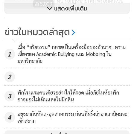
ต้น รอกฎหมายใหม่ พร้อมดันเป็น
5,003
แสดงเพิ่มเติม
แล้ว ยังเพิ่มคำแนะนำว่า “ควรหลีกเลี่ยงการฉีดยาเข้ากล้ามใน
พืชเศรษฐกิจ
เด็กเล็ก ในคนชรา และในคนที่ผอมหรือน้ำหนักตัวต่ำกว่าเกณฑ์
เตือนกิน "ยาเพร็พ-ยาคุม" ไม่ใช้ "ถุง
มาก ๆ” เพราะผู้ป่วยเหล่านี้เป็นกลุ่มเสี่ยงที่จะเกิดปัญหาเส้น
ข่าวในหมวดล่าสุด
ยาง" เสี่ยงโรคทางเพศ อึ้ง!! วัยรุ่นติด
ประสาทขาบาดเจ็บภายหลังฉีดยาผ่านกล้ามเนื้อก้น
เพิ่ม 3 เท่า
599
เมื่อ “จริยธรรม” กลายเป็นเครื่องมือของอำนาจ : ความ
อย่างที่เรา ๆ ท่าน ๆ ทราบกันดีว่า งานของพยาบาลใน
1
เสี่ยงของ Academic Bullying และ Mobbing ใน
ประเทศไทยนั้นเป็นงานที่หนักหนาสาหัสมาก งานของไนติงเกล
มหาวิทยาลัย
ชุดขาวน่าจะเป็นหนึ่งในอาชีพที่มีคุณภาพชีวิตแย่ที่สุดก็ว่าได้
2
ไหนจะต้องรองรับอารมณ์ของผู้ป่วยและญาติ ยังต้องมี
ความเครียดจากการขาดการพักผ่อนอดนอน ทำงานต่อเนื่องโดย
พักโรงแรมคนเดียวอย่างไรให้รอด เมื่อภัยในห้องพัก
ไม่หยุดพัก เมื่อเจอกับเหตุการณ์ฟ้องร้องอันเนื่องมาจากเหตุไม่
3
อาจมองไม่เห็นและไม่มีกลิ่น
พึงประสงค์นี้ที่ไม่ทราบที่มาที่ไปของปัญหา สภาการพยาบาลด้วย
ความหวังดีต้องการปกป้องผู้ประกอบวิชาชีพพยาบาลจึงออกคำ
อยุธยากับหัตถ-อุตสาหกรรม ก่อนที่ฝรั่งล่าอาณานิคมจะ
4
สั่ง “ห้ามมิให้พยาบาลทั่วประเทศฉีดยาตัวนี้ โดยเด็ดขาด” และ
เข้าสยาม
สั่งให้แพทย์เป็นผู้ฉีดแทน แต่หากอ่านบทความมาถึงบรรทัดนี้