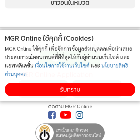
ข่าวอื่นในหมวด
จะพบว่าวิธีแก้ปัญหาแบบนี้ ต่างกับที่ต่างประเทศทั่วโลกทำกัน
ที่ไม่ได้แก้ปัญหาด้วยการห้ามฉีด (เพราะยาบางตัวยังจำเป็นต้อง
ฉีดเข้าก้นอยู่) แต่ให้ระมัดระวังการฉีดผู้ป่วยบางกลุ่ม และเปลี่ยน
เทคนิคการฉีดใหม่ ที่สำคัญคือ ไม่ใช่ diclofenac เท่านั้นที่ทำให้
MGR Online ใช้คุกกี้ (Cookies)
เกิดปัญหานี้ ยาตัวอื่นก็เกิดได้เช่นกัน ดังนั้นหากไม่ต้องการให้
ติดตามข่าวสารผ่านทาง LINE
MGR Online ใช้คุกกี้ เพื่อจัดการข้อมูลส่วนบุคคลเพื่อนำเสนอ
เกิดปัญหานี้และไม่ต้องการเปลี่ยนเทคนิคการฉีด คำสั่งที่ออกมา
ประสบการณ์คอนเทนต์ที่ดีที่สุดให้กับผู้อ่านบนเว็บไซต์ และ
ก็ควรจะเป็น “การยกเลิกการฉีดยาทุกชนิดเข้ากล้ามเนื้อก้นให้
แอพพลิเคชั่น
เงื่อนไขการใช้งานเว็บไซต์
และ
นโยบายสิทธิ
หมดทั่วประเทศ!!!” ซึ่งคงเป็นไปไม่ได้เพราะขัดกับมาตรฐาน
MGR Online Application
ส่วนบุคคล
วิชาชีพสากล
รับทราบ
คำสั่งห้ามฉีดยาดังกล่าวแม้จะเป็นการคุ้มครองผู้ประกอบวิชาชีพ
การพยาบาลจริง แต่กลับส่งผลกระทบต่อการกระบวนการรักษา
ติดตาม MGR Online
พยาบาลผู้ป่วยอย่างมาก เพราะดังที่ได้กล่าวแล้วว่า มิใช่แต่
diclofenac เท่านั้น หากแต่ยาตัวอื่นก็สามารถทำให้เกิดปัญหานี้
ก็อาจโดนแบนห้ามมิให้พยาบาลฉีดอีก ทั้ง ๆ ที่ในต่างประเทศ
มิได้แก้ปัญหาด้วยวิธีนี้ แต่ด้วยการให้สร้างความมั่นใจและให้