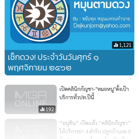
ว่า ตัวยามิได้เป็นปัญหา เพราะนอกจาก diclofenacแล้ว ยังมียา
อื่นอีกหลายตัวที่สามารถบริหารยาด้วยการฉีดเข้ากล้ามเนื้อก้น
เช่น ยาแก้ปวดในกลุ่มอนุพันธ์ของฝิ่น ยาปฏิชีวนะ ยามาลาเรีย
ยาป้องกันบาดทะยัก ยาแก้ปวดอย่างแรง หรือยาที่คุณสุภาพสตรี
คุ้นเคยกันดีคือ ยาคุมกำเนิดชนิดฉีด (DEPOT) ตามรายงานพบ
1,121
ว่า เหตุไม่พึงประสงค์หลังฉีดยาเข้ากล้ามเนื้อก้นนั้น มิได้เกิด
เช็กดวง! ประจำวันวันศุกร์ ๑
เฉพาะdiclofenac แต่ยังเกิดขึ้นกับยาที่ยกตัวอย่างข้างต้นได้ด้วย
พฤศจิกายน ๒๕๖๒
จึงเป็นที่มาของข้อสรุปว่า “ปัญหาหลักมิได้เกิดจากตัวยา แต่เกิด
จากเทคนิคการฉีดยา” และในที่สุด หลายประเทศก็แนะนำให้
เปลี่ยนวิธีการฉีดยาเข้ากล้ามเนื้อก้น จากเทคนิคเดิมที่เคยสอน
เปิดคลินิกกัญชา-"หมอหนู"ตั้งเป้า
กันมาคือ “มุมนอกด้านบนของก้น (upper outer quadrant)”
บริการทั่วปท.ปีนี้
มาเป็น “ด้านข้างค่อนไปหน้า (Ventrogluteal)”แทน ซึ่งจากการ
192
ศึกษาติดตามพบว่ามีโอกาสเกิดปัญหา “ขาลาก” หลังฉีดยาเข้า
ก้นได้น้อยกว่ามาก เหตุเพราะตำแหน่งใหม่ที่แนะนำนั้น เป็นการ
“อนุทิน” เปิดแล้ว “คลินิกกัญชา”
ยากที่เข็มจะปักโดนเส้นประสาทขา หรือยาจะแพร่กระจายไป
ให้บริการยา 4 ตำรับ ปลูกบ้านละ 6
โดนเส้นประสาทขา นอกเหนือจากการเปลี่ยนตำแหน่งที่ฉีดยา