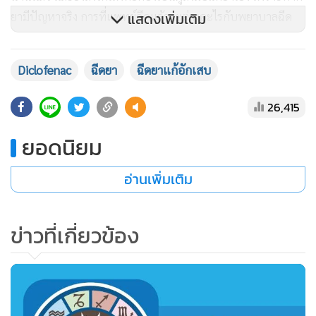
ยามีปัญหาจริง การที่แพทย์ฉีดแล้วจะต่างอะไรกับพยาบาลฉีด
แสดงเพิ่มเติม
ผลที่ตามมา
เท่ากับเป็นการบังคับกลาย ๆ ให้ผู้ป่วยที่เคยได้รับยา
Diclofenac
ฉีดยา
ฉีดยาแก้อักเสบ
Diclofenac แบบฉีด จะต้องหันไปใช้ยาทางเลือกทดแทนตัวอื่นที่
มีราคาสูงกว่า diclofenac มากถึง ๕๐ เท่า
(diclofenacราคาต่อ
26,415
หน่วยอยู่ที่4-6บาท ในขณะที่ยาทางเลือกอื่นราคาตั้งแต่ 160-
300 บาท!!) ที่สำคัญคือ ยาทางเลือกทดแทนตัวอื่นนั้นผู้ป่วยต้อง
ยอดนิยม
เป็นผู้รับผิดชอบค่ายาที่แพงมากนั้นเอง ต่างจาก
diclofenac ที่
อ่านเพิ่มเติม
นอกจากจะมีราคาถูก ประสิทธิภาพดี บริหารยาง่าย แพทย์คุ้น
เคยกับยาเพราะใช้กันมานานหลายสิบปี ยังเป็นยาที่อยู่ในบัญชี
ยาหลักแห่งชาติ ซึ่งผู้ป่วยทุกสิทธิ สามารถรับยาได้ฟรี
ข่าวที่เกี่ยวข้อง
ความจริงแล้วปัญหาขาอ่อนแรงภายหลังฉีดยาเข้ากล้ามนี้มิได้เกิด
ในประเทศไทยเท่านั้น แต่เป็นปัญหาที่พบได้ทั่วโลกเช่นกัน เมื่อ
สืบค้นฐานข้อมูลทางการแพทย์พบว่า ข้อมูลส่วนใหญ่สรุปตรงกัน