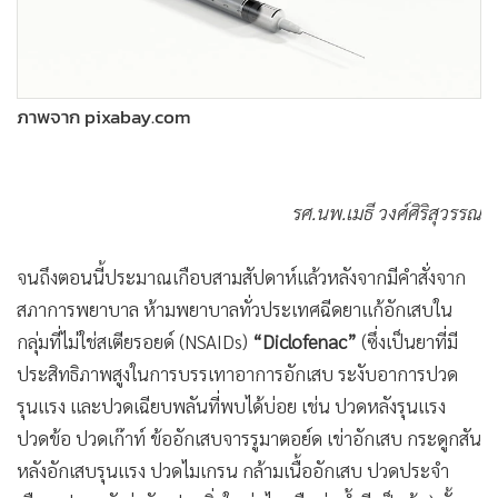
•
Good health & Well-being
•
Green Innovation & SD
•
Management & HR
•
MGR Live
ภาพจาก pixabay.com
•
Infographic
•
การเมือง
•
ท่องเที่ยว
รศ.นพ.เมธี วงศ์ศิริสุวรรณ
•
กีฬา
•
ต่างประเทศ
จนถึงตอนนี้ประมาณเกือบสามสัปดาห์แล้วหลังจากมีคำสั่งจาก
สภาการพยาบาล ห้ามพยาบาลทั่วประเทศฉีดยาแก้อักเสบใน
•
Special Scoop
กลุ่มที่ไม่ใช่สเตียรอยด์ (NSAIDs)
“Diclofenac”
(ซึ่งเป็นยาที่มี
•
เศรษฐกิจ-ธุรกิจ
ประสิทธิภาพสูงในการบรรเทาอาการอักเสบ ระงับอาการปวด
•
จีน
รุนแรง และปวดเฉียบพลันที่พบได้บ่อย เช่น ปวดหลังรุนแรง
•
ชุมชน-คุณภาพชีวิต
ปวดข้อ ปวดเก๊าท์ ข้ออักเสบจารรูมาตอย์ด เข่าอักเสบ กระดูกสัน
•
อาชญากรรม
หลังอักเสบรุนแรง ปวดไมเกรน กล้ามเนื้ออักเสบ ปวดประจำ
•
Motoring