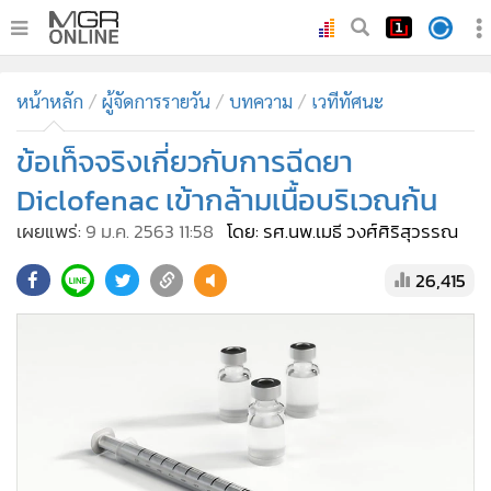
•
หน้าหลัก
หน้าหลัก
ผู้จัดการรายวัน
บทความ
เวทีทัศนะ
•
ทันเหตุการณ์
•
ข้อเท็จจริงเกี่ยวกับการฉีดยา
ภาคใต้
•
ภูมิภาค
Diclofenac เข้ากล้ามเนื้อบริเวณก้น
•
Online Section
เผยแพร่:
9 ม.ค. 2563 11:58
โดย: รศ.นพ.เมธี วงศ์ศิริสุวรรณ
•
บันเทิง
26,415
•
ผู้จัดการรายวัน
•
คอลัมนิสต์
•
ละคร
•
CbizReview
•
Cyber BIZ
•
ผู้จัดกวน