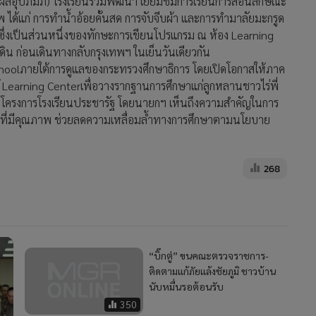
ตรผลอุปภัมภ์) โรงเรียนร่วมพัฒนา เยี่ยมชมการเรียนการสอนลักษณะ
 ได้แก่ การทำน้ำอ้อยคั้นสด การจับจีบผ้า และการทำมาลัยมะกรูด
 ซึ่งเป็นส่วนหนึ่งของทักษะการเขียนโปรแกรม ณ ห้อง Learning
น ก่อนเดินทางกลับกรุงเทพฯ ในเย็นวันเดียวกัน
choolภายใต้การดูแลของกระทรวงศึกษาธิการ โดยเปิดโอกาสให้ภาค
้ Learning Centerเพื่อวางรากฐานการศึกษาแก่ลูกหลานชาวไร่พี่
ดโครงการโรงเรียนประชารัฐ โดยนายกฯ เห็นถึงความสำคัญในการ
ษาที่มีคุณภาพ ช่วยลดความเหลื่อมล้ำทางการศึกษาตามนโยบาย
268
“บิ๊กตู่” ขนคณะตรวจราชการ-
ติดตามแก้ภัยแล้งชัยภูมิ ชาวบ้าน
นับหมื่นรอต้อนรับ
350