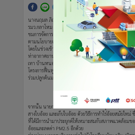
•
Management & HR
•
MGR Live
•
Infographic
นางนฤมล ภิญโญสินวัฒน์ โฆษกประจำสำนักนายกรัฐมนตรี 
•
การเมือง
รมว.กลาโหม มีกำหนดการเดินทางไปตรวจราชการ จ.ชัยภูมิ ใ
•
ท่องเที่ยว
ชมการจัดการเกษตรไร่อ้อยสมัยใหม่ ด้วยนวัตกรรม และลด
ตามนโยบายแห่งรัฐ
•
กีฬา
โดยในช่วงเช้า นายกฯและคณะ จะออกเดินทางจากจากท่า
•
ต่างประเทศ
ท่าอากาศยานขอนแก่น จ.ขอนแก่น และเดินทางต่อโดยเฮลิ
•
Special Scoop
เทา บ้านหนองแหน จ.ชัยภูมิ เพื่อตรวจติดตามสถานการณ
•
เศรษฐกิจ-ธุรกิจ
โครงการฟื้นฟูและพัฒนาคูคลองโดยการบูรณาการการทำง
•
จีน
ร่วมปลูกต้นมะม่วง และปลูกหญ้าแฝกกับประชาชนด้วย
•
ชุมชน-คุณภาพชีวิต
•
อาชญากรรม
•
Motoring
จากนั้น นายกฯและคณะ เดินทางไปยังไร่กุดจอก (ไร่อ้อย) 
•
เกม
สางใบอ้อย และเก็บใบอ้อย ด้วยวิธีการทำไร่อ้อยสมัยใหม่ ซึ
•
วิทยาศาสตร์
ที่ได้มีการนำมาประยุกต์ให้เหมาะสมกับสภาพแวดล้อมข
•
SMEs
อ้อยและลดค่า PM2.5 อีกด้วย
•
หุ้น