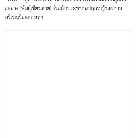
•
Good health & Well-being
มะม่วง (พันธุ์เขียวเสวย) ร่วมกับประชาชนปลูกหญ้าแฝก ณ
•
Green Innovation & SD
บริเวณริมคลองเทา
•
Management & HR
•
MGR Live
•
Infographic
•
การเมือง
•
ท่องเที่ยว
•
กีฬา
•
ต่างประเทศ
•
Special Scoop
•
เศรษฐกิจ-ธุรกิจ
•
จีน
•
ชุมชน-คุณภาพชีวิต
•
อาชญากรรม
•
Motoring