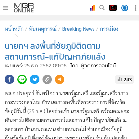
•
หน้าหลัก
หน้าหลัก
ทันเหตุการณ์
Breaking News
การเมือง
•
ทันเหตุการณ์
•
นายกฯ ลงพื้นที่ชัยภูมิติดตาม
ภาคใต้
•
ภูมิภาค
สถานการณ์-แก้ปัญหาภัยแล้ง
•
Online Section
เผยแพร่:
25 ธ.ค. 2562 09:06
โดย: ผู้จัดการออนไลน์
•
บันเทิง
243
•
ผู้จัดการรายวัน
•
คอลัมนิสต์
พล.อ.ประยุทธ์ จันทร์โอชา นายกรัฐมนตรี และรัฐมนตรีว่าการ
•
ละคร
กระทรวงกลาโหม กำหนดการลงพื้นที่ตรวจราชการที่จังหวัด
•
CbizReview
ชัยภูมิวันนี้ (25 ธ.ค.) โดยช่วงเช้า นายกรัฐมนตรี พร้อมคณะจะ
•
Cyber BIZ
เดินทางไปติดตามสถานการณ์และการแก้ไขปัญหาภัยแล้ง ณ
คลองเทา บ้านหนองแหน ตำบลหนองไผ่ อำเภอเมืองชัยภูมิ
•
ผู้จัดกวน
จังหวัดชัยภูมิ ซึ่งจะได้พบปะประชาชน พร้อมร่วมกัน ปลูกต้น