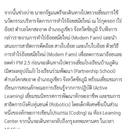
•
เกม
จากนั้นช่วงบ่าย นายกรัฐมนตรีจะเดินทางไปตรวจเยี่ยมการใช้
•
วิทยาศาสตร์
นวัตกรรมบริหารจัดการการทำไร่อ้อยสมัยใหม่ ณ ไร่กุดจอก (ไร่
•
SMEs
อ้อย) ตำบลโคกสะอาด อำเภอภูเขียว จังหวัดชัยภูมิ รับฟังการ
•
หุ้น
กล่าวรายงานการทำไร่อ้อยสมัยใหม่ (Modern Farm) และนำ
•
อินโดจีน
เสนอการสาธิตการตัดอ้อย สางใบอ้อย และเก็บใบอ้อย ด้วยวิธี
•
กองทุนรวม
การทำไร่อ้อยสมัยใหม่ (Modern Farm) เพื่อลดการเผาอ้อยและ
•
Celeb Online
ลดค่า PM 2.5 ก่อนจะเดินทางไปตรวจเยี่ยมโรงเรียนบ้านภูดิน
•
Factcheck
(มิตรผลอุปถัมภ์) โรงเรียนร่วมพัฒนา (Partnership School)
•
ญี่ปุ่น
ตำบลโคกสะอาด อำเภอภูเขียว จังหวัดชัยภูมิ พร้อมเยี่ยมชมการ
•
News1
เรียนการสอนลักษณะการเรียนรู้จากการปฏิบัติ (Active
•
Gotomanager
Learning) เยี่ยมชมนิทรรศการพัฒนาทักษะอาชีพ และชมการ
สาธิตการบังคับหุ่นยนต์ (Robotics) โดยเด็กพิเศษซึ่งเป็นส่วน
หนึ่งของทักษะการเขียนโปรแกรม (Coding) ณ ห้อง Learning
Center จากนั้นจะเดินทางกลับถึงกรุงเทพมหานคร ในเวลา