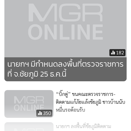
เดินทางกลับกรุงเทพฯ ในเย็นวันเดียวกัน
โฆษกประจำสำนักนายกรัฐมนตรีเผยว่า สำหรับโครงการโรงเรียน
ร่วมพัฒนา หรือ Partnership School ภายใต้การดูแลของ
กระทรวงศึกษาธิการ โดยเปิดโอกาสให้ภาคเอกชนได้เข้าไป
ร่วมพัฒนาโรงเรียน พัฒนาศูนย์การเรียนรู้ Learning Center
182
เพื่อวางรากฐานการศึกษาแก่ลูกหลานชาวไร่พี่น้องเกษตรกรใน
นายกฯ มีกำหนดลงพื้นที่ตรวจราชการ
พื้นที่รวมถึงลูกหลานคนในชุมชน ต่อยอดโครงการโรงเรียน
ที่ จ.ชัยภูมิ 25 ธ.ค.นี้
ประชารัฐ โดยพลเอกประยุทธ์ จันทร์โอชา เห็นถึงความสำคัญใน
การให้เยาวชนไทยทุกคน ทุกที่ มีโอกาสในการเข้าถึงการศึกษาที่
มีคุณภาพ ช่วยลดความเหลื่อมล้ำทางการศึกษาตามนโยบายของ
“บิ๊กตู่” ขนคณะตรวจราชการ-
รัฐบาล
ติดตามแก้ภัยแล้งชัยภูมิ ชาวบ้านนับ
หมื่นรอต้อนรับ
350
นายกฯ ลงพื้นที่ชัยภูมิติดตาม