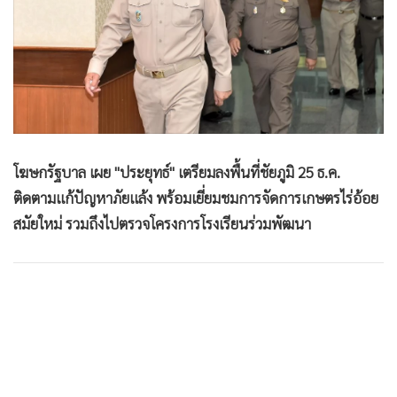
•
Good health & Well-being
•
Green Innovation & SD
•
Management & HR
•
MGR Live
•
Infographic
•
การเมือง
•
ท่องเที่ยว
โฆษกรัฐบาล เผย "ประยุทธ์" เตรียมลงพื้นที่ชัยภูมิ 25 ธ.ค.
•
กีฬา
ติดตามแก้ปัญหาภัยแล้ง พร้อมเยี่ยมชมการจัดการเกษตรไร่อ้อย
•
ต่างประเทศ
สมัยใหม่ รวมถึงไปตรวจโครงการโรงเรียนร่วมพัฒนา
•
Special Scoop
•
เศรษฐกิจ-ธุรกิจ
•
จีน
•
ชุมชน-คุณภาพชีวิต
•
อาชญากรรม
•
Motoring