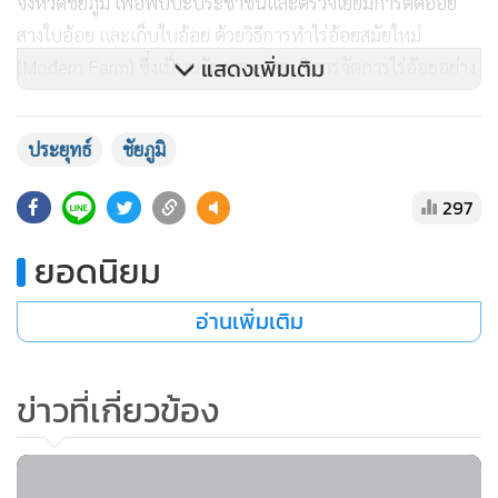
จังหวัดชัยภูมิ เพื่อพบปะประชาชนและตรวจเยี่ยมการตัดอ้อย
สางใบอ้อย และเก็บใบอ้อย ด้วยวิธีการทำไร่อ้อยสมัยใหม่
แสดงเพิ่มเติม
(Modern Farm) ซึ่งเป็นนวัตกรรมการบริหารจัดการไร่อ้อยอย่าง
ยั่งยืนจากองค์ความรู้ที่ได้มีการนำมาประยุกต์ให้เหมาะสมกับ
สภาพแวดล้อมของประเทศไทย เสริมประสิทธิภาพในการทำไร่
ประยุทธ์
ชัยภูมิ
อ้อยและลดการเผาอ้อยและลดค่า PM2.5 อีกด้วย
297
ในบ่ายวันเดียวกัน นายกรัฐมนตรีและคณะเดินทางต่อไปยัง
ยอดนิยม
โรงเรียนบ้านภูดิน (มิตรผลอุปภัมภ์) โรงเรียนร่วมพัฒนา
(Partnership School) โดยเยี่ยมชมการเรียนการสอนลักษณะ
อ่านเพิ่มเติม
การเรียนรู้จากการปฏิบัติ (Active Learning) เยี่ยมชมนิทรรศการ
พัฒนาทักษะอาชีพ ได้แก่ การทำน้ำอ้อยคั้นสด การจับจีบผ้า
และการทำมาลัยมะกรูดใบเตย เยี่ยมชมการสาธิตการบังคับหุ่น
ข่าวที่เกี่ยวข้อง
ยนต์ (Robotics) โดยเด็กพิเศษ ซึ่งเป็นส่วนหนึ่งของทักษะการ
เขียนโปรแกรม (Coding) ณ ห้อง Learning Center และเยี่ยมชม
แปลงเพาะชำอ้อยของโรงเรียนบ้านภูดิน (มิตรผลอุปภัมภ์) ก่อน