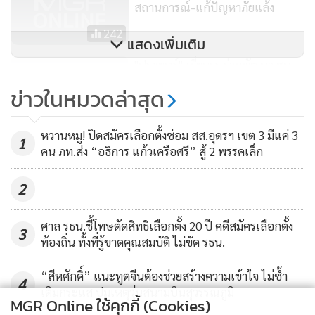
สถานการณ์-แก้ปัญหาภัยแล้ง
242
แสดงเพิ่มเติม
"ประยุทธ์" เยี่ยมรร.ร่วมพัฒนา ชม
การเรียนการสอน ก่อนบินกลับกทม.
ข่าวในหมวดล่าสุด
36
หวานหมู! ปิดสมัครเลือกตั้งซ่อม สส.อุดรฯ เขต 3 มีแค่ 3
1
คน ภท.ส่ง “อธิการ แก้วเครือศรี” สู้ 2 พรรคเล็ก
2
ศาล รธน.ชี้โทษตัดสิทธิเลือกตั้ง 20 ปี คดีสมัครเลือกตั้ง
3
ท้องถิ่น ทั้งที่รู้ขาดคุณสมบัติ ไม่ขัด รธน.
“สีหศักดิ์” แนะทูตจีนต้องช่วยสร้างความเข้าใจ ไม่ซ้ำ
4
เติมกระแส ปมเหตุวุ่นสนามบินสุวรรณภูมิ
MGR Online ใช้คุกกี้ (Cookies)