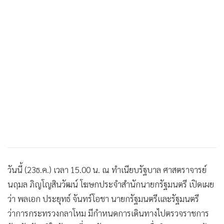
•
เกม
•
วิทยาศาสตร์
•
SMEs
•
หุ้น
•
อินโดจีน
•
กองทุนรวม
•
Celeb Online
•
Factcheck
•
ญี่ปุ่น
•
News1
•
Gotomanager
วันนี้ (23ธ.ค.) เวลา 15.00 น. ณ ทำเนียบรัฐบาล ศาสตราจารย์
นฤมล ภิญโญสินวัฒน์ โฆษกประจำสำนักนายกรัฐมนตรี เปิดเผย
ว่า พลเอก ประยุทธ์ จันทร์โอชา นายกรัฐมนตรีและรัฐมนตรี
ว่าการกระทรวงกลาโหม มีกำหนดการเดินทางไปตรวจราชการ