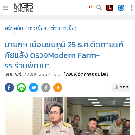
•
หน้าหลัก
หน้าหลัก
การเมือง
ข่าวการเมือง
•
ทันเหตุการณ์
•
นายกฯ เยือนชัยภูมิ 25 ธ.ค.ติดตามแก้
ภาคใต้
•
ภูมิภาค
ภัยแล้ง ตรวจModern Farm-
•
Online Section
รร.ร่วมพัฒนา
•
บันเทิง
เผยแพร่:
23 ธ.ค. 2562 17:16
โดย: ผู้จัดการออนไลน์
•
ผู้จัดการรายวัน
297
•
คอลัมนิสต์
•
ละคร
•
CbizReview
•
Cyber BIZ
•
ผู้จัดกวน