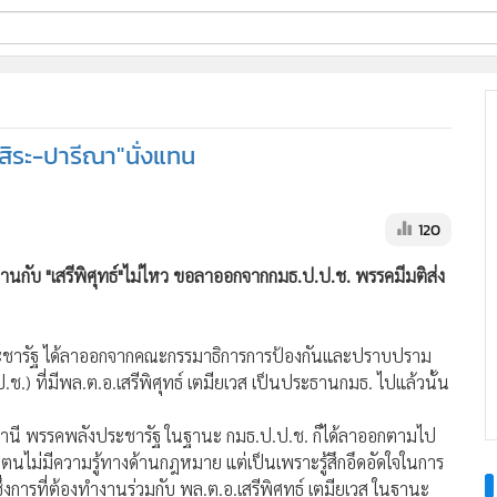
ี่ใช้
สิระ-ปารีณา"นั่งแทน
ine
้นสูง
120
านกับ "เสรีพิศุทธ์"ไม่ไหว ขอลาออกจากกมธ.ป.ป.ช. พรรคมีมติส่ง
ชารัฐ ได้ลาออกจากคณะกรรมาธิการการป้องกันและปราบปราม
) ที่มีพล.ต.อ.เสรีพิศุทธ์ เตมียเวส เป็นประธานกมธ. ไปแล้วนั้น
ราชธานี พรรคพลังประชารัฐ ในฐานะ กมธ.ป.ป.ช. ก็ได้ลาออกตามไป
าะตนไม่มีความรู้ทางด้านกฎหมาย แต่เป็นเพราะรู้สึกอึดอัดใจในการ
่งการที่ต้องทำงานร่วมกับ พล.ต.อ.เสรีพิศุทธ์ เตมียเวส ในฐานะ