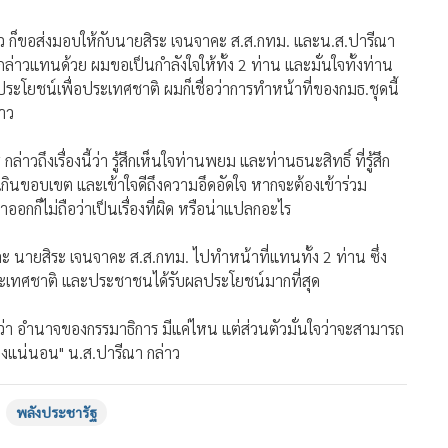
ล้ว ก็ขอส่งมอบให้กับนายสิระ เจนจาคะ ส.ส.กทม. และน.ส.ปารีณา
งกล่าวแทนด้วย ผมขอเป็นกำลังใจให้ทั้ง 2 ท่าน และมั่นใจทั้งท่าน
ประโยชน์เพื่อประเทศชาติ ผมก็เชื่อว่าการทำหน้าที่ของกมธ.ชุดนี้
่าว
วถึงเรื่องนี้ว่า รู้สึกเห็นใจท่านพยม และท่านธนะสิทธิ์ ที่รู้สึก
นขอบเขต และเข้าใจดีถึงความอึดอัดใจ หากจะต้องเข้าร่วม
าออกก็ไม่ถือว่าเป็นเรื่องที่ผิด หรือน่าแปลกอะไร
นและ นายสิระ เจนจาคะ ส.ส.กทม. ไปทำหน้าที่แทนทั้ง 2 ท่าน ซึ่ง
ประเทศชาติ และประชาชนได้รับผลประโยชน์มากที่สุด
 อำนาจของกรรมาธิการ มีแค่ไหน แต่ส่วนตัวมั่นใจว่าจะสามารถ
างแน่นอน" น.ส.ปารีณา กล่าว
พลังประชารัฐ