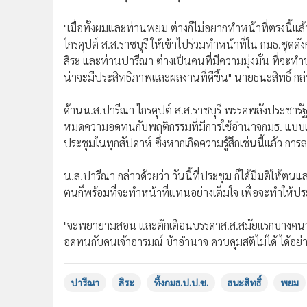
•
อินโดจีน
"เมื่อทั้งผมและท่านพยม ต่างก็ไม่อยากทำหน้าที่ตรงนี้แ
•
กองทุนรวม
ไกรคุปต์ ส.ส.ราชบุรี ให้เข้าไปร่วมทำหน้าที่ใน กมธ.ชุดดั
•
Celeb Online
สิระ และท่านปารีณา ต่างเป็นคนที่มีความมุ่งมั่น ที่จะทำ
•
Factcheck
น่าจะมีประสิทธิภาพและผลงานที่ดีขึ้น" นายธนะสิทธิ์ กล
•
ญี่ปุ่น
•
News1
ด้านน.ส.ปารีณา ไกรคุปต์ ส.ส.ราชบุรี พรรคพลังประชารัฐ กล่า
•
Gotomanager
หมดความอดทนกับพฤติกรรมที่มีการใช้อำนาจกมธ. แบบเกิ
ประชุมในทุกสัปดาห์ ซึ่งหากเกิดความรู้สึกเช่นนี้แล้ว การล
น.ส.ปารีณา กล่าวด้วยว่า วันนี้ที่ประชุม ก็ได้มีมติให้ต
ตนก็พร้อมที่จะทำหน้าที่แทนอย่างเต็มใจ เพื่อจะทำให้
"จะพยายามสอน และตักเตือนบรรดาส.ส.สมัยแรกบางคนว่า
อดทนกับคนเจ้าอารมณ์ บ้าอำนาจ ควบคุมสติไม่ได้ ได้อย่
ปารีณา
สิระ
ทิ้งกมธ.ป.ป.ช.
ธนะสิทธิ์
พยม