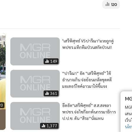
120
"เสรีพิศุทธ์ VSปารีณา"มวยถูกคู่
พปชร.แท็กทีมป่วนสกัดป่วน!!
149
“ปารีณา” อัด “เสรีพิศุทธ์” ใช้
อำนาจเกิน จ่อย้อนเกล็ดขุดคดี
มอเตอร์ไซค์ฉาวมาให้ชี้แจง
361
MGR Onli
20
อึดอัด“เสรีพิศุทธ์” ส.ส.สงขลา
MGR Online 
พปชร.จ่อไขก๊อกพ้นกรรมาธิการ
เสนอ ประสบก
ป.ป.ช. ดัน “สิระ”นั่งแทน
เว็บไซต์ แ
1,377
นโยบายสิทธ