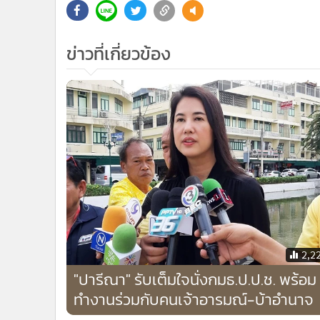
ข่าวที่เกี่ยวข้อง
2,2
"ปารีณา" รับเต็มใจนั่งกมธ.ป.ป.ช. พร้อม
ทำงานร่วมกับคนเจ้าอารมณ์-บ้าอำนาจ