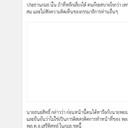
•
Management & HR
ประธานกมธ.นั้น ถ้าที่หลีกเลี่ยงได้ ตนก็จะสบายใจกว่า
•
MGR Live
สม และไม่ฟังความคิดเห็นของกรรมาธิการท่านอื่นๆ
•
Infographic
•
การเมือง
•
ท่องเที่ยว
•
กีฬา
•
ต่างประเทศ
•
Special Scoop
•
เศรษฐกิจ-ธุรกิจ
•
จีน
•
ชุมชน-คุณภาพชีวิต
•
อาชญากรรม
•
Motoring
•
เกม
•
วิทยาศาสตร์
นายธนะสิทธิ์ กล่าวว่า ก่อนหน้านี้ตนได้หารือกับนายพยม 
•
SMEs
และยืนยันว่าไม่ใช่เป็นการดิสเครดิตการทำหน้าที่ของ พล.ต.
•
หุ้น
พล.ต.อ.เสรีพิศุทธ์ ในกมธ.ชุดนี้