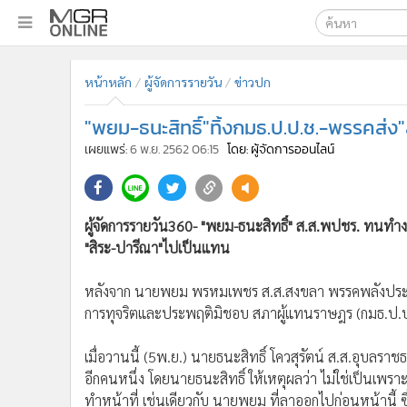
เลือกเครื่องมือท
•
หน้าหลัก
หน้าหลัก
ผู้จัดการรายวัน
ข่าวปก
ค้นหา
•
ทันเหตุการณ์
Google
•
ภาคใต้
"พยม-ธนะสิทธิ์"ทิ้งกมธ.ป.ป.ช.-พรรคส่ง"
•
ภูมิภาค
MGR Onl
เผยแพร่:
6 พ.ย. 2562 06:15
โดย: ผู้จัดการออนไลน์
•
Online Section
ค้นหาขั
•
บันเทิง
•
ผู้จัดการรายวัน
ผู้จัดการรายวัน360- "พยม-ธนะสิทธิ์" ส.ส.พปชร. ทนทำง
•
คอลัมนิสต์
"สิระ-ปารีณา"ไปเป็นแทน
•
ละคร
•
CbizReview
หลังจาก นายพยม พรหมเพชร ส.ส.สงขลา พรรคพลังประ
การทุจริตและประพฤติมิชอบ สภาผู้แทนราษฎร (กมธ.ป.ป.ช.
•
Cyber BIZ
•
ผู้จัดกวน
เมื่อวานนี้ (5พ.ย.) นายธนะสิทธิ์ โควสุรัตน์ ส.ส.อุบล
•
Good health & Well-being
อีกคนหนึ่ง โดยนายธนะสิทธิ์ ให้เหตุผลว่า ไม่ใช่เป็นเพร
•
Green Innovation & SD
ทำหน้าที่ เช่นเดียวกับ นายพยม ที่ลาออกไปก่อนหน้านี้ ซึ