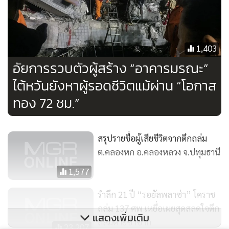
1,403
อัยการรวบตัวผู้สร้าง “อาคารมรณะ”
ไต้หวันยังหาผู้รอดชีวิตแม้ผ่าน “โอกาส
ทอง 72 ชม.”
สรุปรายชื่อผู้เสียชีวิตจากตึกถล่ม
ต.คลองหก อ.คลองหลวง จ.ปทุมธานี
1,577
รำลึก 21 ปี “รอยัลพลาซ่า” โคราช
ถล่ม 137 ศพ เหยื่อเผยสุดสลดใจตึก
แสดงเพิ่มเติม
ถล่มตายซ้ำซาก
23,207