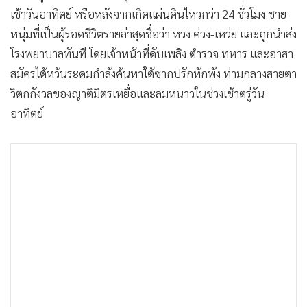
•
Good health & Well-being
เช้าวันอาทิตย์ หรือหลังจากเกิดแผ่นดินไหวกว่า 24 ชั่วโมง ชาย
•
Green Innovation & SD
หนุ่มที่เป็นผู้รอดชีวิตรายล่าสุดชื่อว่า หวง ค่วง-เหว่ย และถูกนำส่ง
•
Management & HR
โรงพยาบาลทันที โดยเจ้าหน้าที่ดับเพลิง ตำรวจ ทหาร และอาสา
•
MGR Live
สมัครไต้หวันระดมกำลังค้นหาใต้ซากปรักหักพัง ท่ามกลางสายตา
•
Infographic
วิตกกังวลของญาติมิตรเหยื่อและลมหนาวในช่วงเช้าตรู่วัน
•
การเมือง
อาทิตย์
•
ท่องเที่ยว
•
กีฬา
•
ต่างประเทศ
•
Special Scoop
•
เศรษฐกิจ-ธุรกิจ
•
จีน
•
ชุมชน-คุณภาพชีวิต
•
อาชญากรรม
•
Motoring