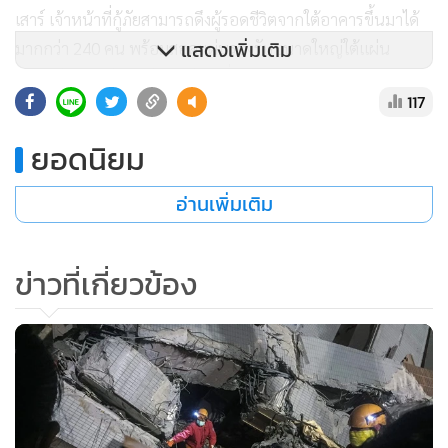
เสาร์ เจ้าหน้าที่กู้ภัยสามารถดึงผู้รอดชีวิตจากใต้อาคารขึ้นมาได้
แสดงเพิ่มเติม
มากกว่า 240 คน พร้อมสอดแผ่นรองรับขนาดใหญ่ใต้แผ่น
คอนกรีตขณะค้นหาผู้รอดชีวิตเพิ่มเติม
117
นอกจากอาคารเหว่ย-กวน ยังมีตึกถล่มในอีก 9 จุดในเมืองไถ
ยอดนิยม
หนันที่มีประชากร 2 ล้านคน กับอีก 5 ตึกเอียงในระดับที่เป็น
อันตราย โดยไต้หวันประสบแผ่นดินไหวบ่อยครั้ง แต่ส่วนใหญ่ไม่
อ่านเพิ่มเติม
รุนแรง มีความเสียหายเพียงเล็กน้อยหรือไม่เสียหายเลย อย่างไร
ก็ตาม ในปี 1999 เกิดแผ่นดินไหวขนาด 7.6 ซึ่งทำให้มีผู้เสียชีวิต
ข่าวที่เกี่ยวข้อง
มากกว่า 2,300 ราย.