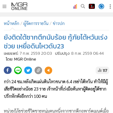
•
หน้าหลัก
หน้าหลัก
ผู้จัดการรายวัน
ข่าวปก
•
ทันเหตุการณ์
•
ยังติดใต้ซากตึกนับร้อย กู้ภัยไต้หวันเร่ง
ภาคใต้
•
ภูมิภาค
ช่วย เหยื่อดินไหวดับ23
•
Online Section
เผยแพร่:
7 ก.พ. 2559 20:03
ปรับปรุง:
8 ก.พ. 2559 06:44
•
บันเทิง
โดย: MGR Online
•
ผู้จัดการรายวัน
117
•
คอลัมนิสต์
กว่า 24 ชม.หลังเกิดแผ่นดินไหวขนาด 6.4 เขย่าไต้หวัน ทำให้มีผู้
•
ละคร
เสียชีวิตอย่างน้อย 23 ราย เจ้าหน้าที่เร่งมือค้นหาผู้ติดอยู่ใต้ซาก
•
CbizReview
ปรักหักพังอีกกว่า 100 คน
•
Cyber BIZ
•
ผู้จัดกวน
หน่วยกู้ภัยช่วยชีวิตชายหนุ่มคนหนึ่งจากซากตึกอพาร์ตเมนต์เมื่อ