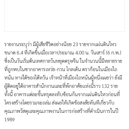
•
เกม
•
วิทยาศาสตร์
•
SMEs
•
หุ้น
•
อินโดจีน
รายงานระบุว่า มีผู้เสียชีวิตอย่างน้อย 23 รายจากแผ่นดินไหว
•
กองทุนรวม
ขนาด 6.4 ที่เกิดขึ้นเมื่อเวลาประมาณ 4.00 น. วันเสาร์ (6 ก.พ.)
•
Celeb Online
ซึ่งเป็นวันเริ่มต้นเทศกาลวันหยุดตรุษจีน ในจำนวนนี้มีหลายราย
•
Factcheck
ที่ถูกพบในซากอาคารเหว่ย-กวน โกลเด้น ดราก้อนในเมืองไถ
•
ญี่ปุ่น
หนัน ทางใต้ของไต้หวัน เจ้าหน้าที่เมืองไถหนันผู้หนึ่งเผยว่า ยังมี
•
News1
ผู้ติดอยู่ใต้อาคารสำนักงานและที่พักอาศัยแห่งนี้ราว 132 ราย
•
ทั้งนี้ อาคารแต่ละชั้นทรุดลงทับซ้อนกันจากแผ่นดินไหวก่อนที่
Gotomanager
โครงสร้างโดยรวมจะถล่ม ส่งผลให้เกิดข้อสงสัยทันทีเกี่ยวกับ
คุณภาพวัสดุและคุณภาพงานในการก่อสร้างที่ดำเนินการในปี
1989