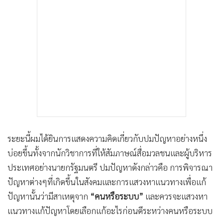
•
เกม
•
วิทยาศาสตร์
•
SMEs
•
หุ้น
•
อินโดจีน
•
กองทุนรวม
•
Celeb Online
•
Factcheck
•
ญี่ปุ่น
ระยะนี้ผมได้ยินการแสดงความคิดเกี่ยวกับปมปัญหาอย่างหนึ่ง
•
News1
บ่อยขึ้นทั้งจากนักวิชาการที่ให้สัมภาษณ์สื่อมวลชนและผู้บริหาร
•
Gotomanager
ประเทศอย่างนายกรัฐมนตรี ปมปัญหาดังกล่าวคือ การพิจารณา
ปัญหาต่างๆที่เกิดขึ้นในสังคมและการแสวงหาแนวทางเพื่อแก้
ปัญหานั้นว่ามีสาเหตุจาก
“คนหรือระบบ”
และควรจะแสวงหา
แนวทางแก้ปัญหาโดยเลือกแก้อะไรก่อนดีระหว่างคนหรือระบบ