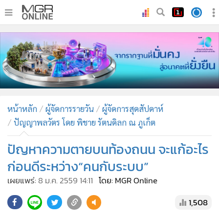
•
หน้าหลัก
•
ทันเหตุการณ์
•
ภาคใต้
•
ภูมิภาค
•
Online Section
หน้าหลัก
ผู้จัดการรายวัน
ผู้จัดการสุดสัปดาห์
•
บันเทิง
ปัญญาพลวัตร โดย พิชาย รัตนดิลก ณ ภูเก็ต
•
ผู้จัดการรายวัน
•
คอลัมนิสต์
ปัญหาความตายบนท้องถนน จะแก้อะไร
•
ละคร
ก่อนดีระหว่าง“คนกับระบบ”
•
CbizReview
เผยแพร่:
8 ม.ค. 2559 14:11
โดย: MGR Online
•
Cyber BIZ
1,508
•
ผู้จัดกวน