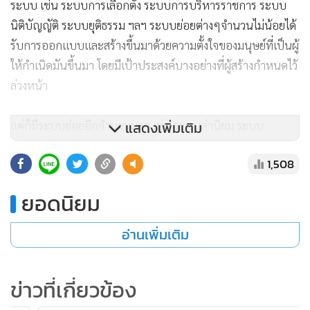
ระบบ เช่น ระบบการเลือกตั้ง ระบบการบริหารราชการ ระบบ
นิติบัญญัติ ระบบยุติธรรม ฯลฯ ระบบย่อยต่างๆจำนวนไม่น้อยได้
รับการออกแบบและสร้างขึ้นมาด้วยความตั้งใจของมนุษย์ที่เป็นผู้
ให้กำเนิดมันขึ้นมา โดยมีเป้าประสงค์บางอย่างที่ผู้สร้างกำหนดไว้
ล่วงหน้า
แต่ก็มีระบบย่อยอีกจำนวนมาก เช่น ระบบค่านิยม ระบบ
แสดงเพิ่มเติม
เศรษฐกิจ ระบบวัฒนธรรม เกิดขึ้นจากการมีปฏิสัมพันธ์อย่างเป็น
1,508
ไปเองของผู้คนในสังคม จึงทำให้คนจำนวนหนึ่งในสังคมอาจไม่
ตระหนักรู้ถึงการดำรงอยู่ของมัน เพราะระบบเหล่านั้นขับเคลื่อน
ยอดนิยม
ไปจนดูเหมือนเป็นสิ่งธรรมดาที่ดำรงอยู่ในชีวิตประจำวัน แม้ว่า
บางคนตระหนักรู้ถึงการดำรงอยู่ของระบบเหล่านั้น แต่อาจไม่
อ่านเพิ่มเติม
เข้าใจกลไกการปฏิบัติงานภาพรวมของมัน หรืออาจเข้าใจเพียง
บางส่วนเท่านั้น
ข่าวที่เกี่ยวข้อง
มีคนจำนวนมากไม่รู้ว่าพฤติกรรมและการกระทำของตนเองที่