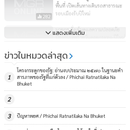
พื้นที่ เปิดเส้นทางเดินรถสาธารณะ
รอบเมืองรับปีใหม่
282
นายกฯ สั่งเข้มดูแลความปลอดภัย
แสดงเพิ่มเติม
ป้องกันเหตุร้ายวันลอยกระทง-ปีใหม่
47
ข่าวในหมวดล่าสุด
ทสภ.จัดตั้งศูนย์อำนวยความสะดวก
ให้บริการผู้โดยสารช่วงไฮซีซั่น
โครงกระดูกของรัฐ: อ่านงบประมาณ ๒๕๗๐ ในฐานะคำ
การที่ระบบย่อยใดระบบย่อยหนึ่งสามารถดำรงอยู่ได้ในช่วงเวลา
1
สารภาพของรัฐที่แก่ตัวลง / Phichai Ratnatilaka Na
104
หนึ่งของประวัติศาสตร์มนุษย์ ก็เพราะว่าเป้าประสงค์และกลไก
Bhuket
ส่วนใหญ่ของระบบมีความสอดคล้องกับเจตจำนงของคนส่วน
2
ใหญ่ที่มีส่วนได้ส่วนเสียกับระบบย่อยนั้น กล่าวอีกนัยหนึ่งคือ
มนุษย์สร้างระบบ จากนั้นระบบกำหนดกรอบการกระทำของ
3
ปัญหาพยศ / Phichai Ratnatilaka Na Bhuket
มนุษย์ และการกระทำของมนุษย์ตามกรอบที่ระบบกำหนดก็จะ
ทำให้ระบบนั้นมีความแข็งแกร่งยิ่งขึ้น