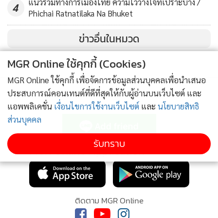
แนวร่วมทางการเมืองไทย ความไว้วางใจที่เปราะบาง /
4
Phichai Ratnatilaka Na Bhuket
แล้วความเปลี่ยนแปลงของระบบและเจตจำนงของมนุษย์เกิดขึ้น
ได้อย่างไร ผมคิดว่าการเปลี่ยนแปลงระบบมีที่มาอย่างน้อย 4
ข่าวอื่นในหมวด
เงื่อนไขหลัก
MGR Online ใช้คุกกี้ (Cookies)
ประการแรก
คือบุคคลที่อยู่ภายในระบบเกิดการตระหนักรู้ด้วย
ตนเองว่า ระบบเดิมไม่อาจตอบสนองความปรารถนาและความ
MGR Online ใช้คุกกี้ เพื่อจัดการข้อมูลส่วนบุคคลเพื่อนำเสนอ
ต้องการของตนหรือพวกของตนเองได้อีกต่อไป พวกเขาจึง
ประสบการณ์คอนเทนต์ที่ดีที่สุดให้กับผู้อ่านบนเว็บไซต์ และ
พยายามคิดปรับปรุงเปลี่ยนแปลงระบบเพื่อให้มีประสิทธิภาพใน
ติดตามข่าวสารผ่านทาง LINE
แอพพลิเคชั่น
เงื่อนไขการใช้งานเว็บไซต์
และ
นโยบายสิทธิ
การตอบสนองความต้องการอีกครั้ง
ประการที่สอง
มาจากการที่
ส่วนบุคคล
สมาชิกของระบบคิดอะไรใหม่ๆบางอย่างขึ้นมาด้วยตนเอง และ
รับทราบ
คิดว่าสิ่งนั้นน่าจะดีกว่าเดิม พวกเขาจึงพยายามนำสิ่งที่ตนเองคิด
MGR Online Application
ไปปฏิบัติในการปรับเปลี่ยนระบบ
ประการที่สาม
มาจากการที่สมาชิกของระบบได้รับความคิดหรือ
ติดตาม MGR Online
สิ่งใหม่ๆมาจากภายนอก ซึ่งอาจมาจากระบบอื่นหรือสังคมอื่นๆ
และเห็นว่าสิ่งนั้นน่าจะดีกว่าระบบเดิมที่พวกเขาใช้ พวกเขาจึง