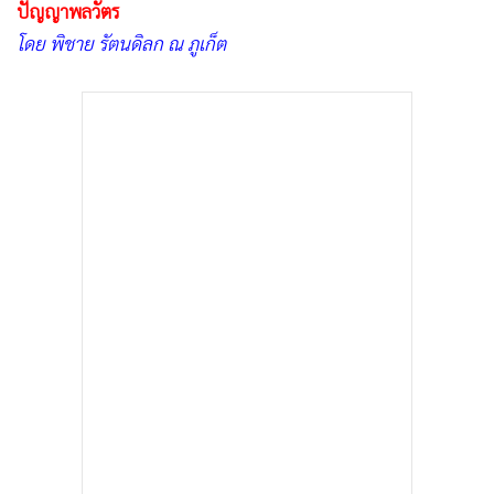
•
Good health & Well-being
ปัญญาพลวัตร
•
Green Innovation & SD
โดย พิชาย รัตนดิลก ณ ภูเก็ต
•
Management & HR
•
MGR Live
•
Infographic
•
การเมือง
•
ท่องเที่ยว
•
กีฬา
•
ต่างประเทศ
•
Special Scoop
•
เศรษฐกิจ-ธุรกิจ
•
จีน
•
ชุมชน-คุณภาพชีวิต
•
อาชญากรรม
•
Motoring