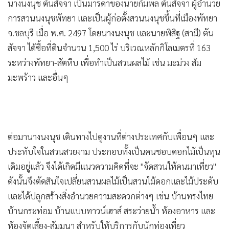
•
Good health & Well-being
นางนงนุช ตันสัจจา เป็นมารดาของนายกัมพล ตันสัจจา ผู้อำนวย
•
Green Innovation & SD
การสวนนงนุชพัทยา และเป็นผู้ก่อตั้งสวนนงนุชขึ้นที่เมืองพัทยา
•
Management & HR
จ.ชลบุรี เมื่อ พ.ศ. 2497 โดยนางนงนุช และนายพิสิฐ (สามี) ตัน
•
สัจจา ได้ซื้อที่ดินจำนวน 1,500 ไร่ บริเวณหลักกิโลเมตรที่ 163
MGR Live
ระหว่างพัทยา-สัตหีบ เพื่อทำเป็นสวนผลไม้ เช่น มะม่วง ส้ม
•
Infographic
มะพร้าว และอื่นๆ
•
การเมือง
•
ท่องเที่ยว
•
กีฬา
•
ต่างประเทศ
ต่อมานางนงนุช เดินทางไปดูงานที่ต่างประเทศกับเพื่อนๆ และ
•
Special Scoop
ประทับใจในสวนสวยงาม ประกอบทั้งเป็นคนชอบดอกไม้เป็นทุน
•
เศรษฐกิจ-ธุรกิจ
เดิมอยู่แล้ว จึงได้เกิดมีแนวความคิดที่จะ "จัดสวนให้คนมาเที่ยว"
•
จีน
ดังนั้นจึงตัดสินใจเปลี่ยนสวนผลไม้เป็นสวนไม้ดอกและไม้ประดับ
•
ชุมชน-คุณภาพชีวิต
และได้ปลูกสร้างสิ่งอำนวยความสะดวกต่างๆ เช่น บ้านทรงไทย
•
อาชญากรรม
บ้านกระท่อม บ้านแบบทาวน์เฮาส์ สระว่ายน้ำ ห้องอาหาร และ
•
Motoring
ห้องจัดเลี้ยง-สัมมนา สำหรับให้บริการกับนักท่องเที่ยว