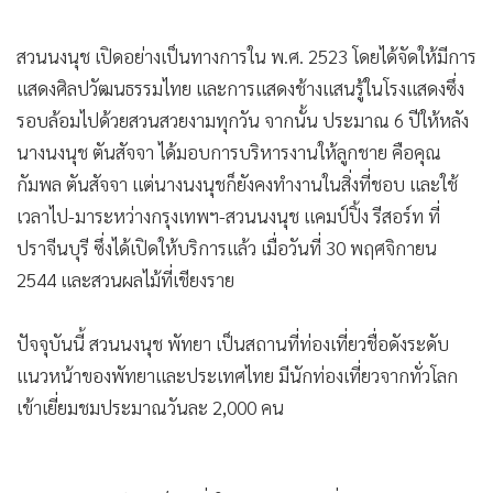
•
เกม
•
วิทยาศาสตร์
สวนนงนุช เปิดอย่างเป็นทางการใน พ.ศ. 2523 โดยได้จัดให้มีการ
•
SMEs
แสดงศิลปวัฒนธรรมไทย และการแสดงช้างแสนรู้ในโรงแสดงซึ่ง
รอบล้อมไปด้วยสวนสวยงามทุกวัน จากนั้น ประมาณ 6 ปีให้หลัง
•
หุ้น
นางนงนุช ตันสัจจา ได้มอบการบริหารงานให้ลูกชาย คือคุณ
•
อินโดจีน
กัมพล ตันสัจจา แต่นางนงนุชก็ยังคงทำงานในสิ่งที่ชอบ และใช้
•
กองทุนรวม
เวลาไป-มาระหว่างกรุงเทพฯ-สวนนงนุช แคมป์ปิ้ง รีสอร์ท ที่
•
Celeb Online
ปราจีนบุรี ซึ่งได้เปิดให้บริการแล้ว เมื่อวันที่ 30 พฤศจิกายน
•
Factcheck
2544 และสวนผลไม้ที่เชียงราย
•
ญี่ปุ่น
•
News1
ปัจจุบันนี้ สวนนงนุช พัทยา เป็นสถานที่ท่องเที่ยวชื่อดังระดับ
•
Gotomanager
แนวหน้าของพัทยาและประเทศไทย มีนักท่องเที่ยวจากทั่วโลก
เข้าเยี่ยมชมประมาณวันละ 2,000 คน