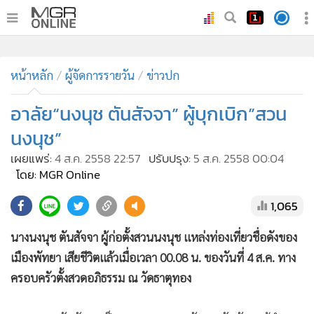
•
หน้าหลัก
•
หน้าหลัก
ทันเหตุการณ์
ผู้จัดการรายวัน
ข่าวปก
•
ภาคใต้
อาลัย“นงนุช ตันสัจจา” ผู้บุกเบิก”สวน
•
ภูมิภาค
นงนุช”
•
Online Section
เผยแพร่:
4 ส.ค. 2558 22:57
ปรับปรุง:
5 ส.ค. 2558 00:04
•
บันเทิง
โดย: MGR Online
•
ผู้จัดการรายวัน
1,065
•
คอลัมนิสต์
•
ละคร
นางนงนุช ตันสัจจา ผู้ก่อตั้งสวนนงนุช แหล่งท่องเที่ยวชื่อดังของ
•
CbizReview
เมืองพัทยา เสียชีวิตแล้วเมื่อเวลา 00.08 น. ของวันที่ 4 ส.ค. ทาง
•
Cyber BIZ
ครอบครัวตั้งสวดอภิธรรม ณ วัดธาตุทอง
•
ผู้จัดกวน