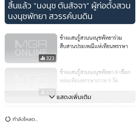
สิ้นแล้ว “นงนุช ตันสัจจา” ผู้ก่อตั้งสวน
นงนุชพัทยา สวรรค์บนดิน
ช้างแสนรู้สวนนงนุชพัทยาร่วม
สืบสานประเพณีแห่เทียนพรรษา
323
ช้างแสนรู้สวนนงนุชพัทยา 9 เชือก
หล่อเทียนพรรษาถวาย 9 วัด
629
แสดงเพิ่มเติม
สวนนงนุชพัทยาคว้าแชมป์จัดสวน
โลก “เชลซี ฟลาวเวอร์” โชว์ 2015
กำลังโหลด...
1,896