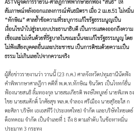
•
Good health & Well-being
ASTVผู้จัดการรายวัน-ศาลฎีกาพิพากษายกฟ้อง “สนธิ” ให้
•
Green Innovation & SD
สัมภาษณ์หลังออกแถลงการณ์พันธมิตรฯ เมื่อ 2 เม.ย.51 ไม่หมิ่น
•
Management & HR
“ทักษิณ” ศาลย้ำข้อความที่ระบุการแก้ไขรัฐธรรมนูญเป็น
เงื่อนไขนำไปสู่ระบอบประธานาธิบดี เป็นการแสดงออกถึงความ
•
MGR Live
เชื่อและไม่เห็นด้วยที่รัฐบาลในขณะนั้นจะแก้ไขรัฐธรรมนูญ โดย
•
Infographic
ไม่ฟังเสียงบุคคลอื่นและประชาชน เป็นการติชมด้วยความเป็น
•
การเมือง
ธรรม ไม่เกินเลยไปจากความจริง
•
ท่องเที่ยว
•
กีฬา
ผู้สื่อข่าวรายงานว่า วานนี้ (23 ก.ค.) ศาลจังหวัดปทุมธานีนัดฟัง
•
ต่างประเทศ
คำพิพากษาศาลฎีกา คดีที่ พ.ต.ท.ทักษิณ ชินวัตร เป็นโจทก์ยื่น
•
Special Scoop
ฟ้องนายสนธิ ลิ้มทองกุล นายสมเกียรติ พงษ์ไพบูลย์ นายพิภพ ธง
•
เศรษฐกิจ-ธุรกิจ
ไชย นายสมศักดิ์ โกศัยสุข พล.ต.จำลอง ศรีเมือง นายสุริยะใส ก
•
จีน
ตะศิลา บริษัท เอเอสทีวี (ประเทศไทย) จำกัด และบริษัทไทยเดย์
•
ชุมชน-คุณภาพชีวิต
ด็อทคอม จำกัด เป็นจำเลยที่ 1 ถึง 8 ตามลำดับ ในข้อหาหมิ่น
•
อาชญากรรม
ประมาท 3 กระทง
•
Motoring