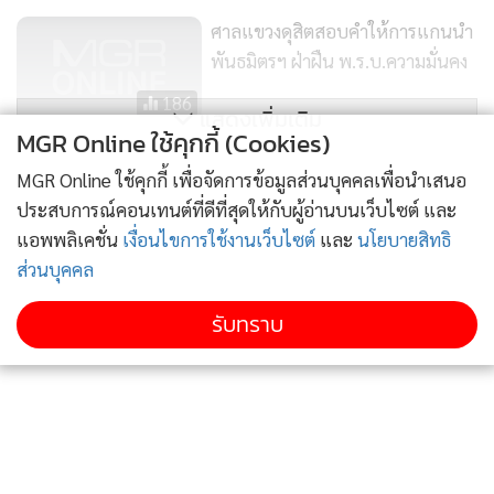
ศาลแขวงดุสิตสอบคำให้การแกนนำ
พันธมิตรฯ ฝ่าฝืน พ.ร.บ.ความมั่นคง
186
แสดงเพิ่มเติม
MGR Online ใช้คุกกี้ (Cookies)
“พระสุเทพ” จัดอุปสมบทหมู่รุ่น 8
MGR Online ใช้คุกกี้ เพื่อจัดการข้อมูลส่วนบุคคลเพื่อนำเสนอ
แนะ “บิ๊กตู่” ใช้ ม.44 สั่งคน
ประสบการณ์คอนเทนต์ที่ดีที่สุดให้กับผู้อ่านบนเว็บไซต์ และ
ปชป.บวชจะได้สงบขึ้น
1,595
แอพพลิเคชั่น
เงื่อนไขการใช้งานเว็บไซต์
และ
นโยบายสิทธิ
ส่วนบุคคล
รับทราบ