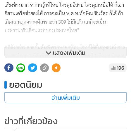
เสียงข้างมาก รากหญ้าที่ไหน ใครคุมอีสาน ใครคุมเหนือได้ ก็เอา
อีสานเครือข่ายลงให้ อาจจะเป็น พ.ต.ท.ทักษิณ ชินวัตร ก็ได้ ถ้า
เกิดแกหลุดจากคดีเพราะว่า 309 ไม่มีแล้ว แกก็จะเป็น
ประธานาธิบดีคนแรกของประเทศไทย”
คดีดังกล่าว ศาลชั้นต้นพิพากษายกฟ้อง โจทก์ได้ยื่นอุทธรณ์ ศาล
แสดงเพิ่มเติม
อุทธรณ์ภาค 1 มีคำพิพากษาแก้เป็นว่า จำเลยที่ 1 มีความผิดตาม
ประมวลกฎหมายอาญา มาตรา 328 เพียง 1 กระทง ให้จำคุก 6
196
เดือน ปรับ 20,000 บาท และให้โฆษณาคำพิพากษาโดยย่อลงใน
หนังสือพิมพ์มติชนและผู้จัดการรายวันเป็นเวลา 5 วัน จำเลยที่ 1
ยอดนิยม
ยื่นฎีกา
อ่านเพิ่มเติม
ศาลฎีกามีคำพิพากษาว่า ข้อเท็จจริงต่างๆ ตามคำกล่าวของ
จำเลยที่ 1 เป็นการแสดงออกถึงความเชื่อและความไม่เห็นด้วยที่
ข่าวที่เกี่ยวข้อง
รัฐบาลในขณะนั้นมีการดำเนินการแก้ไขรัฐธรรมนูญโดยไม่ฟัง