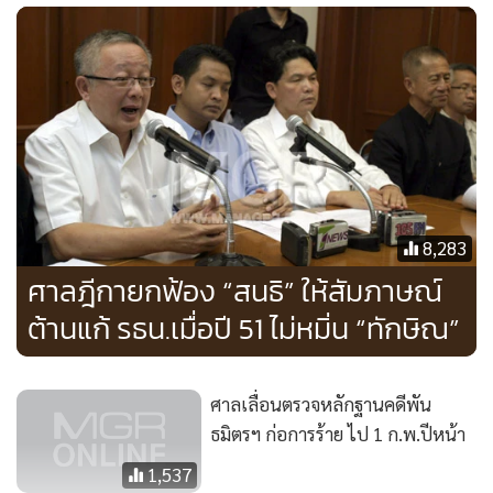
เสียงบุคคลอื่นและประชาชน การกระทำของจำเลยที่ 1 จึง
เป็นการแสดงความคิดเห็นติชมด้วยความเป็นธรรม ซึ่งบุคคลหรือ
สิ่งอันใด อันเป็นวิสัยของประชาชนย่อมกระทำ ไม่เกินเลยไปจาก
ความจริง ไม่ปรากฏความไม่สุจริต จำเลยที่ 1 จึงไม่มีความผิดฐาน
หมิ่นประมาท ที่ศาลอุทธรณ์ภาค 1 พิพากษามานั้น ศาลฎีกาไม่
เห็นด้วย ฎีกาของจำเลยที่ 1 ฟังขึ้น พิพากษาเป็นว่าให้ยกฟ้อง
จำเลยที่ 1 เสียด้วย นอกจากที่แก้ ให้เป็นไปตามคำพิพากษาศาล
อุทธรณ์ภาค 1
8,283
ศาลฎีกายกฟ้อง “สนธิ” ให้สัมภาษณ์
ต้านแก้ รธน.เมื่อปี 51 ไม่หมิ่น “ทักษิณ”
ศาลเลื่อนตรวจหลักฐานคดีพัน
ธมิตรฯ ก่อการร้าย ไป 1 ก.พ.ปีหน้า
1,537