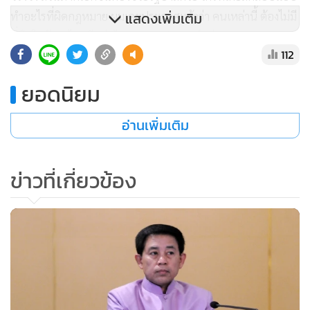
ทำอะไรที่ผิดกฎหมาย ผมเคยประกาศแล้วว่า คนเหล่านี้ ต้องไม่มี
แสดงเพิ่มเติม
ที่ยืนในสังคมไทยอีกต่อไป” พล.อ.ประยุทธ์กล่าว
112
** เชื่อมะกันไม่ออกใบเตือนตามอียู
ยอดนิยม
ในส่วนของการแก้ไขปัญหาการค้ามนุษย์ การใช้แรงงานเด็ก ที่
อ่านเพิ่มเติม
ประเทศสหรัฐฯ ลดระดับการประเมินไทยจาก Tier 2 Watch
List ลงมาอยู่ในสถานะ Tier 3 นั้น พล.อ.ประยุทธื กล่าวว่า เป็น
ข่าวที่เกี่ยวข้อง
คนละส่วนกับเรื่องไอยูยู ขออย่านำมาโยงกัน โดยประเด็นการค้า
มนุษย์ รัฐบาลก็ดำเนินการอยู่ และมั่นใจว่า สหรัฐฯ จะไม่ตัดสินใจ
อะไรโดยเดินตามอียู เพราะจะขึ้นอยู่หลักการและเหตุผลของ
สหรัฐฯ เอง ขอให้อย่าได้นำไปเหมารวมกัน ไทยให้เกียรติสหรัฐฯ
มาโดยตลอด และเชื่อว่าสหรัฐฯ ก็ให้ความสำคัญและติดตามสิ่งที่
รัฐบาลไทยกำลังพยายามดำเนิน เพื่อการแก้ปัญหาการค้ามนุษย์
อย่างจริงจัง