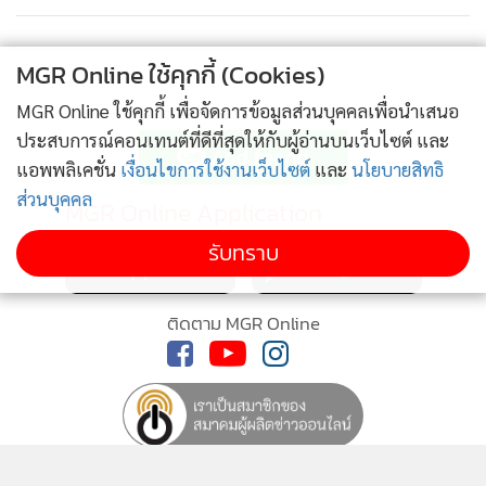
โดยมีหน่วยงานที่เกี่ยวข้องเข้าร่วมประชุม โดย พล.อ.ประวิตร ให้
สัมภาษณ์ภายหลังการประชุมว่า หลังจากนี้ จะต้องร่วมมือกับทาง
MGR Online ใช้คุกกี้ (Cookies)
อียูว่าสิ่งใดบ้างที่เรายังทำไม่สมบูรณ์ ซึ่งเราก็ทราบแล้วว่าทางอียู
ต้องการกฎหมายที่มองว่ายังไม่เป็นไปตามหลักสากล และยังไม่
MGR Online ใช้คุกกี้ เพื่อจัดการข้อมูลส่วนบุคคลเพื่อนำเสนอ
ติดตามข่าวสารผ่านทาง LINE
ประสบการณ์คอนเทนต์ที่ดีที่สุดให้กับผู้อ่านบนเว็บไซต์ และ
เป็นไปตามที่เขาต้องการ ตลอดจนเรื่องการติดตามเรือ การตรวจ
แอพพลิเคชั่น
เงื่อนไขการใช้งานเว็บไซต์
และ
นโยบายสิทธิ
สอบ
ส่วนบุคคล
MGR Online Application
"ผมมั่นใจว่าเราจะได้ใบเขียวภายใน 6 เดือนข้างหน้า ถ้าเรา
รับทราบ
ดำเนินตามที่อียูต้องการ เพราะผมตั้งเป้าไว้ว่า 1 เดือน เราต้องมี
ความชัดเจน และ 3 เดือน การแก้ไขปัญหาเรื่องดังกล่าวต้องจบ
ติดตาม MGR Online
ส่วนกรณีที่อียูจะเดินทางมาตรวจสอบความคืบหน้าในเดือน
พ.ค.นี้ เรามีความชัดเจนในการแก้ปัญหาเตรียมให้เขาดูแล้ว ซึ่ง
ผมไม่หนักใจอะไร เราพร้อมให้ความร่วมมือกับอียูทุกเรื่อง"
พล.อ.ประวิตร กล่าว