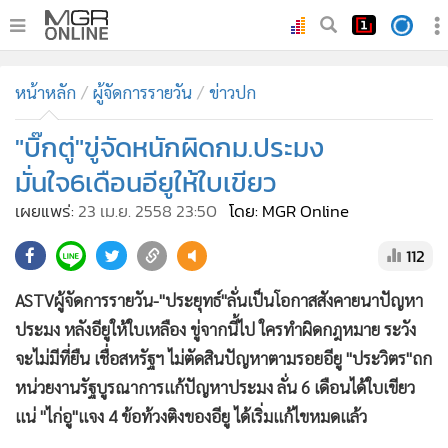
•
หน้าหลัก
หน้าหลัก
ผู้จัดการรายวัน
ข่าวปก
•
ทันเหตุการณ์
•
"บิ๊กตู่"ขู่จัดหนักผิดกม.ประมง
ภาคใต้
•
ภูมิภาค
มั่นใจ6เดือนอียูให้ใบเขียว
•
Online Section
เผยแพร่:
23 เม.ย. 2558 23:50
โดย: MGR Online
•
บันเทิง
112
•
ผู้จัดการรายวัน
•
คอลัมนิสต์
ASTVผู้จัดการรายวัน-"ประยุทธ์"ลั่นเป็นโอกาสสังคายนาปัญหา
•
ละคร
ประมง หลังอียูให้ใบเหลือง ขู่จากนี้ไป ใครทำผิดกฎหมาย ระวัง
•
CbizReview
จะไม่มีที่ยืน เชื่อสหรัฐฯ ไม่ตัดสินปัญหาตามรอยอียู "ประวิตร"ถก
•
Cyber BIZ
หน่วยงานรัฐบูรณาการแก้ปัญหาประมง ลั่น 6 เดือนได้ใบเขียว
แน่ "ไก่อู"แจง 4 ข้อท้วงติงของอียู ได้เริ่มแก้ไขหมดแล้ว
•
ผู้จัดกวน