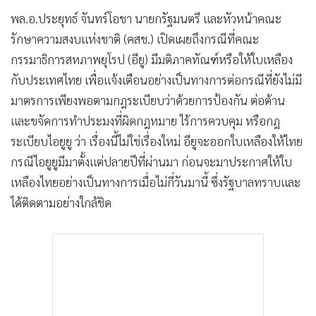
•
Good health & Well-being
พล.อ.ประยุทธ์ จันทร์โอชา นายกรัฐมนตรี และหัวหน้าคณะ
•
Green Innovation & SD
รักษาความสงบแห่งชาติ (คสช.) เปิดเผยถึงกรณีที่คณะ
•
Management & HR
กรรมาธิการสหภาพยุโรป (อียู) มีมติภาคทัณฑ์หรือให้ใบเหลือง
•
MGR Live
กับประเทศไทย เพื่อแจ้งเตือนอย่างเป็นทางการต่อกรณีที่ยังไม่มี
•
Infographic
มาตรการเพียงพอตามกฎระเบียบว่าด้วยการป้องกัน ต่อต้าน
•
การเมือง
และขจัดการทำประมงที่ผิดกฎหมาย ไร้การควบคุม หรือกฎ
•
ท่องเที่ยว
ระเบียบไอยูยู ว่า เรื่องนี้ไม่ใช่เรื่องใหม่ อียูจะออกใบเหลืองให้ไทย
•
กีฬา
กรณีไอยูยูมีมาตั้งแต่ปลายปีที่ผ่านมา ก่อนจะมาประกาศให้ใบ
•
ต่างประเทศ
เหลืองไทยอย่างเป็นทางการเมื่อไม่กี่วันมานี้ ซึ่งรัฐบาลทราบและ
•
Special Scoop
ได้ติดตามอย่างใกล้ชิด
•
เศรษฐกิจ-ธุรกิจ
•
จีน
•
ชุมชน-คุณภาพชีวิต
•
อาชญากรรม
•
Motoring