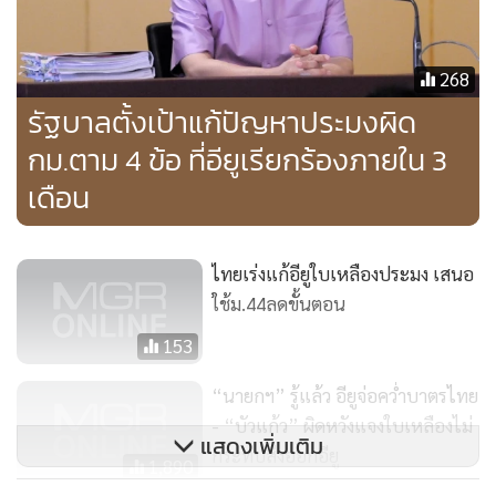
ส่วนการหยิบยกอำนาจมาตรา 44 ของรัฐธรรมนูญชั่วคราวมา
แก้ไขปัญหานั้น ได้มีการใช้อำนาจมาตรา 44 ออกคำสั่งอำนวย
268
ความสะดวกให้มีการขับเคลื่อนบูรณาการแก้ไขปัญหาให้เร็วขึ้น
รัฐบาลตั้งเป้าแก้ปัญหาประมงผิด
แล้ว ทั้งการจดทะเบียนเรือประมงที่ขณะนี้ทำไปแล้วถึง 3 หมื่น
กม.ตาม 4 ข้อ ที่อียูเรียกร้องภายใน 3
ลำ การแก้ปัญหาการค้ามนุษย์ ทั้งนี้ ไม่ใช่เป็นการออกคำสั่ง แต่
เดือน
จะเป็นการติดตามเร่งรัดการทำงานของแต่ละหน่วยงาน ทั้ง
กฎหมาย และให้เจ้าหน้าที่ทหารเข้าไปเสริมการทำงาน
ไทยเร่งแก้อียูใบเหลืองประมง เสนอ
ใช้ม.44ลดขั้นตอน
153
“นายกฯ” รู้แล้ว อียูจ่อคว่ำบาตรไทย
- “บัวแก้ว” ผิดหวังแจงใบเหลืองไม่
แสดงเพิ่มเติม
กระทบส่งออกอียู
1,890