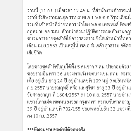
•
อินโดจีน
วานนี้ (11 ก.ย.) เมื่อเวลา 12.45 น. ที่สำนักงานตำรวจแห
•
กองทุนรวม
วราห์ รังสิพราหมณกุล รรท.ผบช.ภ.1 พล.ต.ต.วิรุฬ เอี่ย
•
Celeb Online
ร่วมกับเจ้าหน้าที่ฝ่ายทหาร นำโดย พล.ต.เทพพงศ์ ทิพยจั
•
Factcheck
กฎหมาย กอ.รมน. หัวหน้าส่วนปฏิบัติการคณะทำงานกฎห
•
ญี่ปุ่น
ขบวนการชายชุดดำที่ใช้อาวุธสงครามยิงใส่เจ้าหน้าที่ทหา
•
News1
เดือน เม.ย.2553 เป็นเหตุให้ พล.อ.ร่มเกล้า ธุวธรรม อด
•
Gotomanager
เสียชีวิต
โดยชายชุดดำที่จับกุมได้ทั้ง 5 คนจาก 7 คน ประกอบด้วย นายกิ
ซอยรามอินทรา 36 แขวงท่าแร้ง เขตบางเขน กทม. หมายจ
เตี้ย อยู่เย็น อายุ 24 ปี อยู่บ้านเลขที่ 109 หมู่ 9 ต.อ
ก.ย.2557 นายรณฤทธิ์ หรือ นะ สุริชา อายุ 33 ปี อยู่บ้า
จับศาลอาญา ที่ 1604/2557 ลง 10 ก.ย. 2557 นายชำนาญ ห
แขวงโคกแฝด เขตหนองจอก กรุงเทพฯ หมายจับศาลอาญา ที
39 ปี อยู่บ้านเลขที่ 702/155 ซอยพหลโยธิน 32 แขวงจ
ลง 10 ก.ย.2557
***ชัดเจนชายชุดดำมีตัวตนจริง