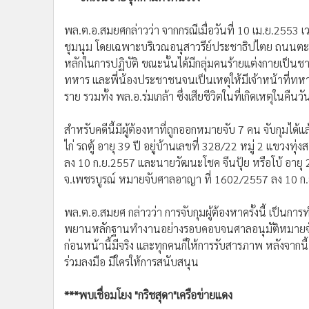
พล.ต.อ.สมยศกล่าวว่า จากกรณีเมื่อวันที่ 10 เม.ย.2553 เ
ชุมนุม โดยเฉพาะบริเวณอนุสาวรีย์ประชาธิปไตย ถนนตะนาว
หลักในการปฏิบัติ ขณะนั้นได้มีกลุ่มคนร้ายแต่งกายเป็นชา
ทหาร และพี่น้องประชาชนจนเป็นเหตุให้มีเจ้าหน้าที่
ราย รวมทั้ง พล.อ.ร่มเกล้า ซึ่งเสียชีวิตในที่เกิดเหตุในคืนวั
สำหรับคดีนี้มีผู้ต้องหาที่ถูกออกหมายจับ 7 คน จับกุมได้
ไก่ รถตู้ อายุ 39 ปี อยู่บ้านเลขที่ 328/22 หมู่ 2 แขวง
ลง 10 ก.ย.2557 และนายวัฒนะโชค จีนปุ้ย หรือโบ้ อายุ 
จ.เพชรบูรณ์ หมายจับศาลอาญา ที่ 1602/2557 ลง 10 ก
พล.ต.อ.สมยศ กล่าวว่า การจับกุมผู้ต้องหาครั้งนี้ เป็น
พยานหลักฐานทำงานอย่างรอบคอบจนศาลอนุมัติหมายจับกุม
ก่อนหน้านี้มีจริง และทุกคนก็ให้การรับสารภาพ หลังจากน
ร่วมลงมือ มีใครให้การสนับสนุน
***พบเชื่อมโยง "กริชสุดา"เครือข่ายแดง