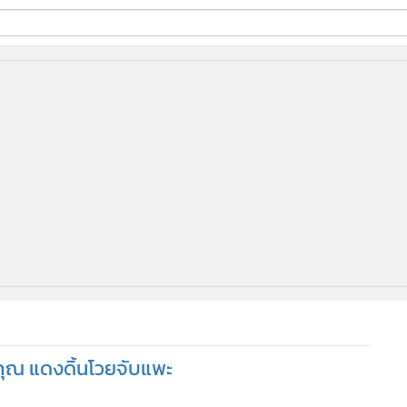
ี่ใช้
ine
้นสูง
คุณ แดงดิ้นโวยจับแพะ