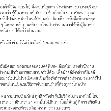
ืองศักดิ์วิชิต (เสธ.ไก่) ซึ่งตอนนี้ถูกศาลจังหวัดทหารบกสระบุรี ออก
ว่า ผู้ต้องหากลุ่มนี้ มีความเชื่อมโยงกับ น.ส.กริชสุดา คุณะ
ยจับไปก่อนหน้านี้ กรณีมีส่วนเกี่ยวข้องกับการจัดซื้อจัดหาอาวุธ
ต่างๆ โดยพบหลักฐานสลิปการโอนเงินจำนวนมากให้กับผู้ต้องหา
วเลขได้ บอกได้แค่ว่าจำนวนมาก
ง มีค่าจ้าง จึงได้ร่วมกันทำ"รองผบ.ตร. กล่าว
วามรับผิดชอบของกรมสอบสวนคดีพิเศษ (ดีเอสไอ) ทางสำนักงาน
นเข้าร่วมการสอบสวนครั้งนี้ด้วย เพื่อนำคดีดังกล่าวเป็นคดี
ย่างไรนั้นไม่ขอเปิดเผย เป็นเรื่องที่ตำรวจต้องทำงาน จะเอาวิธีไป
วจคนไหนเปิดเผยวิธีการจับกุมคนร้ายก็ต้องถูกลงโทษบ้าง
น รวมนายธัมมรัตน์ สุ่มสี หรือดำ ที่เสียชีวิตไปก่อนหน้านี้ โดย
ถนนรามอินทรา 34 จากนั้นได้เดินทางโดยใช้รถตู้ สีขาว เพื่อเดิน
มราช และจอดรถที่ซอยวัดมหรรพาราม ถ.ตะนาว