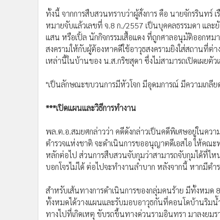
ทั้งนี้ จากการสืบสวนทราบว่าผู้สั่งการ คือ นายจักรรินทร์ เร
หมายจับแล้วเลขที่ จ.8 ก./2557 เป็นบุคคลธรรมดา และยังพบ
แสน หรือเปิ้ล นักกิจกรรมเสื้อแดง ที่ถูกศาลอนุมัติออกหมา
สงครามให้กับผู้ต้องหาคดีใช้อาวุธสงครามยิงใส่สถานที่
เหล่านี้ในบ้านของ น.ส.กริชสุดา ซึ่งไม่สามารถเปิดเผยตั
"เป็นลักษณะขบวนการมีหัวโจก มีอุดมการณ์ มีความเกลียดชั
***เปิดแผนและวิธีการทำงาน
พล.ต.อ.สมยศกล่าวว่า คดีดังกล่าวเป็นคดีพิเศษอยู่ในค
ตำรวจแห่งชาติ จะดำเนินการขออนุญาตดีเอสไอ ให้คณะทำงา
หลักต่อไป ส่วนการสืบสวนจับกุมว่าสามารถจับกุมได้ที่ไหนอ
บอกโจรไม่ได้ ต่อไปจะทำงานลำบาก หลังจากนี้ หากมีตำร
สำหรับเส้นทางการดำเนินการของกลุ่มคนร้าย มีทั้งหมด 8 ค
ทั้งหมดได้วางแผนและรับมอบอาวุธกันที่คอนโดบ้านริมน้ำ 
ทางไปที่เกิดเหตุ ขับรถขึ้นทางด่วนรามอินทรา มาลงย