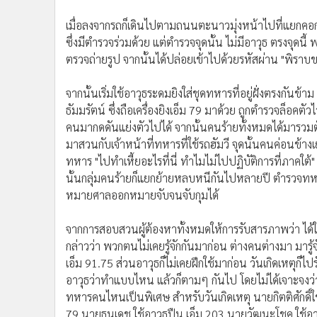
เมื่อลงจากรถก็เดินไปตามถนนตะนาวมุ่งหน้าไปที่แยกคอกว
ซึ่งมีตำรวจร่วมด้วย แต่ตำรวจจุดนั้น ไม่มีอาวุธ ตรงจุดนี
ตรวจถ่ายรูป จากนั้นได้ปล่อยเข้าไปด้วยรหัสผ่าน "พิรา
จากนั้นเริ่มใช้อาวุธระดมยิงใส่ชุดทหารที่อยู่ฝั่งตรงกันข
ธัมมรัตน์ ซึ่งถือเครื่องยิงเอ็ม 79 มาด้วย ถูกตำรวจล็อคตัวไว
คนมากดดันแย่งตัวไปได้ จากนั้นคนร้ายทั้งหมดได้มารวมต
มาสวนกับเจ้าหน้าที่ทหารที่ใช้รถฮัมวี จุดนั้นคนค่อนข้า
ทหาร "ไปทำเหี้ยอะไรที่นี่ ทำไมไม่ไปปฏิบัติการที่ภาคใต
นั้นกลุ่มคนร้ายก็แยกย้ายหลบหนีกันไปหลายปี ตำรวจทหา
หมายศาลออกหมายจับจนจับกุมได้
จากการสอบสวนผู้ต้องหาทั้งหมดให้การรับสารภาพว่า ได้ใช้
กล่าวว่า พวกตนไม่เคยรู้จักกันมาก่อน ต่างคนต่างมา มารู้
เอ็ม 91.75 ส่วนอาวุธก็ไม่เคยฝึกใช้มาก่อน วันเกิดเหตุก็ไป
อาวุธว่าทำแบบไหน แล้วก็ตามๆ กันไป โดยไม่ได้เจาะจงว่าใ
ทหารคนไหนเป็นพิเศษ สำหรับวันเกิดเหตุ นายกิตติศักดิ์ใช
79 นายธนเดช ใช้อาวุธปืน เอ็ม 203 นายวัฒนะโชค ใช้อา