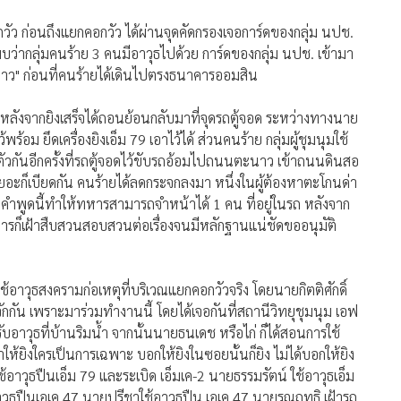
ัว ก่อนถึงแยกคอกวัว ได้ผ่านจุดคัดกรองเจอการ์ดของกลุ่ม นปช.
้ พบว่ากลุ่มคนร้าย 3 คนมีอาวุธไปด้วย การ์ดของกลุ่ม นปช. เข้ามา
บขาว" ก่อนที่คนร้ายได้เดินไปตรงธนาคารออมสิน
้าม หลังจากยิงเสร็จได้ถอนย้อนกลับมาที่จุดรถตู้จอด ระหว่างทางนาย
้พร้อม ยึดเครื่องยิงเอ็ม 79 เอาไว้ได้ ส่วนคนร้าย กลุ่มผู้ชุมนุมใช้
ัวกันอีกครั้งที่รถตู้จอดไว้ขับรถอ้อมไปถนนตะนาว เข้าถนนดินสอ
งเยอะก็เบียดกัน คนร้ายได้ลดกระจกลงมา หนึ่งในผู้ต้องหาตะโกนด่า
้" คำพูดนี้ทำให้ทหารสามารถจำหน้าได้ 1 คน ที่อยู่ในรถ หลังจาก
รก็เฝ้าสืบสวนสอบสวนต่อเรื่องจนมีหลักฐานแน่ชัดขออนุมัติ
อาวุธสงครามก่อเหตุที่บริเวณแยกคอกวัวจริง โดยนายกิตติศักดิ์
จักกัน เพราะมาร่วมทำงานนี้ โดยได้เจอกันที่สถานีวิทยุชุมนุม เอฟ
รับอาวุธที่บ้านริมน้ำ จากนั้นนายธนเดช หรือไก่ ก็ได้สอนการใช้
ห้ยิงใครเป็นการเฉพาะ บอกให้ยิงในซอยนั้นก็ยิง ไม่ได้บอกให้ยิง
้อาวุธปืนเอ็ม 79 และระเบิด เอ็มเค-2 นายธรรมรัตน์ ใช้อาวุธเอ็ม
วุธปืนเอเค 47 นายปรีชาใช้อาวุธปืน เอเค 47 นายรณฤทธิ เฝ้ารถ