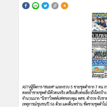
•
Management & HR
•
MGR Live
•
Infographic
•
การเมือง
•
ท่องเที่ยว
•
กีฬา
•
ต่างประเทศ
•
Special Scoop
•
เศรษฐกิจ-ธุรกิจ
•
จีน
•
ชุมชน-คุณภาพชีวิต
•
อาชญากรรม
•
Motoring
•
เกม
ASTVผู้จัดการ-"สมยศ" แถลงรวบ 5 ชายชุดดำจาก 7 คน กรณ
•
วิทยาศาสตร์
ตอกย้ำชายชุดดำมีตัวตนจริง เตรียมสืบต่อเอี่ยวถึงใครบ้าง
•
SMEs
จำนวนมาก "นิชา"โพสต์เฟซขอบคุณ คสช. ตำรวจ จับชายชุด
เหตุการณ์ชุมชนปี 56 ด้วย แดงดิ้นพร่าน ซัดชายชุดดำไม่
•
หุ้น