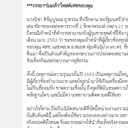
***ภรรยา"ร่มเกล้า"โพสต์เฟซขอบคุณ
นางนิชา หิรัญบูรณะ ธุวธรรม ที่ปรึกษานายกรัฐมนตรี ฝ่
เสนาธิการกองพลทหารราบที่ 2 รักษาพรองค์ (พล.ร.21 รอ
ถึงกรณีเจ้าหน้าที่ตำรวจสามารถจับผู้กุมชายชุดดำที่ใช้อาว
เดือน เม.ย. 2553 ว่า ขอขอบคุณเจ้าหน้าที่ผู้เกี่ยวข้องท
ขอบคุณ คสช. และพล.ต.อ.สมยศ พุ่มพันธุ์ม่วง ผบ.ตร. ที่
คืนมา ซึ่งเป็นส่วนสำคัญของกระบวนการปรองดองสมานฉันท
ข้อเท็จจริงและกระบวนการยุติธรรม
ทั้งนี้ เหตุการณ์ความรุนแรงในปี 2553 เป็นเหตุการณ์ใหญ่
มีผู้เกี่ยวข้องจำนวนมาก และยังถูกนำมาใช้เป็นเครื่องมือ
ไม่เป็นที่ยอมรับ ขาดความเชื่อมั่น ถึงจุดที่ดิฉันหมดคว
หลักฐานใดๆ และไม่มีความพยายามติดตามคดีให้เลย
อย่างไรก็ตาม ถือเป็นนิมิตหมายดีที่บัดนี้หน่วยงานความมั่
กันสืบค้นคดีนี้ แต่ก็คงต้องใช้ความรอบคอบอย่างมาก เพรา
จริงของคดีทั้งหมด จึงอยากขอฝากให้นำข้อเท็จจริงจา