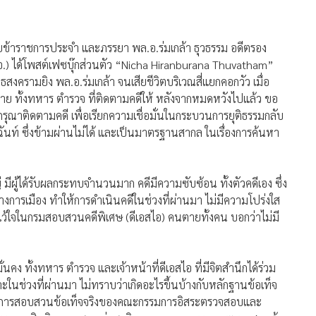
ายข้าราชการประจำ และภรรยา พล.อ.ร่มเกล้า ธุวธรรม อดีตรอง
.) ได้โพสต์เฟซบุ๊กส่วนตัว “Nicha Hiranburana Thuvatham”
ุธสงครามยิง พล.อ.ร่มเกล้า จนเสียชีวิตบริเวณสี่แยกคอกวัว เมื่อ
ุกฝ่าย ทั้งทหาร ตำรวจ ที่ติดตามคดีให้ หลังจากหมดหวังไปแล้ว ขอ
กรุณาติดตามคดี เพื่อเรียกความเชื่อมั่นในกระบวนการยุติธรรมกลับ
์ ซึ่งข้ามผ่านไม่ได้ และเป็นมาตรฐานสากล ในเรื่องการค้นหา
 มีผู้ได้รับผลกระทบจำนวนมาก คดีมีความซับซ้อน ทั้งตัวคดีเอง ซึ่ง
ทางการเมือง ทำให้การดำเนินคดีในช่วงที่ผ่านมา ไม่มีความโปร่งใส
ามไว้ใจในกรมสอบสวนคดีพิเศษ (ดีเอสไอ) คนตายทั้งคน บอกว่าไม่มี
นคง ทั้งทหาร ตำรวจ และเจ้าหน้าที่ดีเอสไอ ที่มีจิตสำนึกได้ร่วม
ะในช่วงที่ผ่านมา ไม่ทราบว่าเกิดอะไรขึ้นบ้างกับหลักฐานข้อเท็จ
กผลการสอบสวนข้อเท็จจริงของคณะกรรมการอิสระตรวจสอบและ