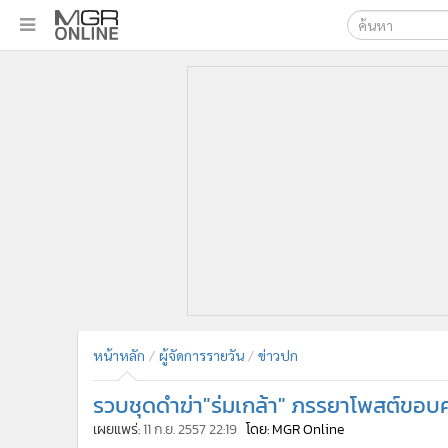
เลือกเครื่องมือท
•
หน้าหลัก
ค้นหา
•
ทันเหตุการณ์
Google
•
ภาคใต้
•
ภูมิภาค
MGR Onl
•
Online Section
ค้นหาขั
•
บันเทิง
•
ผู้จัดการรายวัน
•
คอลัมนิสต์
•
ละคร
•
CbizReview
•
Cyber BIZ
หน้าหลัก
ผู้จัดการรายวัน
ข่าวปก
•
ผู้จัดกวน
รวบชุดดำฆ่า"ร่มเกล้า" ภรรยาโพสต์ขอบ
•
Good health & Well-being
•
Green Innovation & SD
เผยแพร่:
11 ก.ย. 2557 22:19
โดย: MGR Online