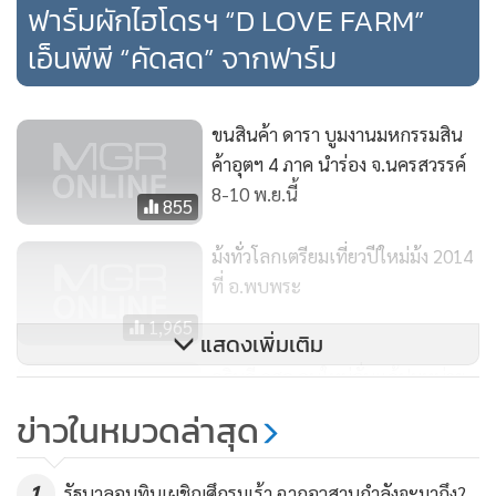
ฟาร์มผักไฮโดรฯ “D LOVE FARM”
สำหรับ “D LOVE FARM” (ดี เลิฟ ฟาร์ม) ซึ่งเป็นฟาร์มผักปลอด
เอ็นพีพี “คัดสด” จากฟาร์ม
สารพิษแบบไฮโดรโปนิกส์ บนพื้นที่ 15 ไร่ ตั้งอยู่ในพื้นที่ตำบล
หนองกร่าง อำเภอบ่อพลอย จังหวัดกาญจนบุรี ซึ่งเป็นผักถูกหลัก
ขนสินค้า ดารา บูมงานมหกรรมสิน
อนามัย สามารถทานได้ทันที ผลิตและจัดจำหน่ายภายใต้แบรนด์
ค้าอุตฯ 4 ภาค นำร่อง จ.นครสวรรค์
“D LOVE FARM” ซึ่งผลิตภัณฑ์ผักมีหลายชนิด อาทิ ผัดคอส มิต
8-10 พ.ย.นี้
855
ซูน่า เรดโอ๊ค กรีนโอ๊ค ผักกาดขาวไดโตเกียว โขมขาว ผักขึ้นฉ่าย
ผักบุ้ง ผักกวางตุ้งฮ่องเต้ กะหล่ำปลี แครอต ถั่วลันเตา พริก มัน
ม้งทั่วโลกเตรียมเที่ยวปีใหม่ม้ง 2014
ฝรั่ง แอสพารากัส เห็ด และอื่นๆ มากมาย
ที่ อ.พบพระ
1,965
การปลูกผักในโรงเรือนมีการทำงานเป็นขั้นตอน โดยจะเริ่มเก็บ
แสดงเพิ่มเติม
ผักในตอนเช้า ทำการบรรจุและเก็บไว้ในห้องเย็นที่ควบคุม
อธิบดี กสอ.คนใหม่ลั่นแก้ปมหน่วย
อุณหภูมิเพื่อรักษาความสดของผัก ทั้งในการขนส่งยังใช้รถห้อง
งานหนุนเอสเอ็มอีทำงานซ้ำซ้อน
ข่าวในหมวดล่าสุด
เย็นควบคุมอุณหภูมิในการจัดส่งอีกด้วย เพื่อรักษาความสดของ
321
ผักเมื่อไปถึงมือผู้บริโภค ทั้งนี้ฟาร์มของเราได้รับมาตรฐาน GAP
1
รัฐบาลอนุทินเผชิญศึกรุมเร้า ฉากอวสานกำลังจะมาถึง?
(Good Agricultural Practice) ซึ่งเป็นการรับรองแหล่งผลิตพืช