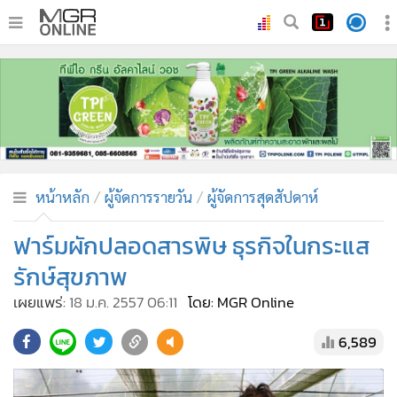
•
หน้าหลัก
•
ทันเหตุการณ์
•
ภาคใต้
•
ภูมิภาค
•
Online Section
หน้าหลัก
ผู้จัดการรายวัน
ผู้จัดการสุดสัปดาห์
•
บันเทิง
•
ผู้จัดการรายวัน
ฟาร์มผักปลอดสารพิษ ธุรกิจในกระแส
•
คอลัมนิสต์
รักษ์สุขภาพ
•
ละคร
เผยแพร่:
18 ม.ค. 2557 06:11
โดย: MGR Online
•
CbizReview
6,589
•
Cyber BIZ
•
ผู้จัดกวน