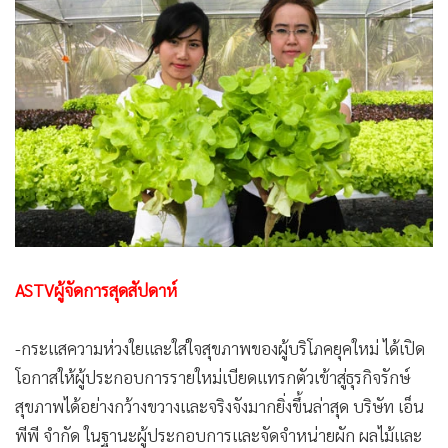
•
Good health & Well-being
•
Green Innovation & SD
•
Management & HR
•
MGR Live
•
Infographic
•
การเมือง
•
ท่องเที่ยว
•
กีฬา
•
ต่างประเทศ
•
Special Scoop
ASTVผู้จัดการสุดสัปดาห์
•
เศรษฐกิจ-ธุรกิจ
•
จีน
-กระแสความห่วงใยและใส่ใจสุขภาพของผู้บริโภคยุคใหม่ ได้เปิด
•
ชุมชน-คุณภาพชีวิต
โอกาสให้ผู้ประกอบการรายใหม่เบียดแทรกตัวเข้าสู่ธุรกิจรักษ์
•
อาชญากรรม
สุขภาพได้อย่างกว้างขวางและจริงจังมากยิ่งขึ้น
ล่าสุด บริษัท เอ็น
•
Motoring
พีพี จำกัด ในฐานะผู้ประกอบการและจัดจำหน่ายผัก ผลไม้และ