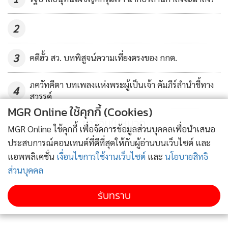
ตามมาตรฐานระบบการจัดการคุณภาพการปฏิบัติการทางการ
2
เกษตรที่ดี โดยกรมวิชาการเกษตร เรียบร้อยแล้ว
3
คดีฮั้ว สว. บทพิสูจน์ความเที่ยงตรงของ กกต.
“ในทุกๆ ขั้นตอนของการปลูกเราใส่ใจทุกกระบวนการตั้งแต่การ
คัดสรรเมล็ดพันธุ์ การเพาะเมล็ด การเลี้ยงดูไปจนถึงขั้นตอนการ
ภควัทคีตา บทเพลงแห่งพระผู้เป็นเจ้า คัมภีร์ลำนำชี้ทาง
เก็บเกี่ยวผลผลิต และยังมีการทดสอบหาสารตกค้างที่อาจเป็น
4
สวรรค์
อันตรายต่อผู้บริโภคอีกด้วย” นฤภัคกล่าวทิ้งท้าย
MGR Online ใช้คุกกี้ (Cookies)
ข่าวอื่นในหมวด
MGR Online ใช้คุกกี้ เพื่อจัดการข้อมูลส่วนบุคคลเพื่อนำเสนอ
กระแสรักษ์สุขภาพได้กลายเป็นโอกาสที่เปิดช่องทางธุรกิจให้กับ
ประสบการณ์คอนเทนต์ที่ดีที่สุดให้กับผู้อ่านบนเว็บไซต์ และ
ผู้ประกอบการแต่ละรายมากขึ้น ทั้งในมิติของทางเลือกใหม่ใน
แอพพลิเคชั่น
เงื่อนไขการใช้งานเว็บไซต์
และ
นโยบายสิทธิ
การดูแลสุขภาพ และขณะเดียวกันก็เป็นธุรกิจที่สามารถสร้าง
ส่วนบุคคล
มูลค่าเพิ่มให้กับผู้ประกอบการได้อย่างลงตัว
รับทราบ
ตลอดระยะเวลาที่ผ่านมา กระบวนการในการตรวจสอบและ
ควบคุมผลิตภัณฑ์ ที่ระบุว่าเป็นผลิตภัณฑ์ปลอดสารเคมีก็ดี หรือ