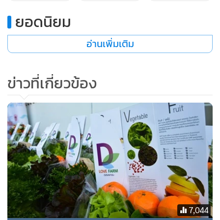
ยอดนิยม
อ่านเพิ่มเติม
เอ็น พีพี พยายามมองหาแนวทางในการปลูกพืชที่ปราศจากสาร
ข่าวที่เกี่ยวข้อง
เคมีตกค้างที่เป็นอันตรายต่อการบริโภคและเกษตรกรผู้ปลูก จน
ได้รับคำแนะนำจากผู้เชี่ยวชาญด้านการปลูกผักไฮโดรโปนิกส์ ให้
ลองทำการศึกษาและทดลองปลูกผักแบบไฮโดรในฟาร์มตัวอย่าง
ทั้งวิธีการปลูกก็ไม่ยุ่งยาก ดูแลรักษาง่าย และผลผลิตที่ได้ออกมา
นั้นเป็นที่น่าพอใจ ปราศจากสารเคมีตกค้าง และได้ผลผลิตที่
แน่นอน ก่อนที่จะวางแผนขยายการทำผักไฮโดรฯ โดยใช้วัสดุ
อุปกรณ์ที่ได้มาตรฐาน และเป็นโรงเรือนแบบกรีนเฮ้าส์ ปลูกผัก
สลัดในระบบ NFT และโต๊ะปลูกผักแบบปิดในระบบ DRFT โดย
เป็นการปลูกผักในน้ำที่สามารถควบคุมโรคและแมลงโดยไม่ใช้
7,044
สารที่มีพิษต่อผัก