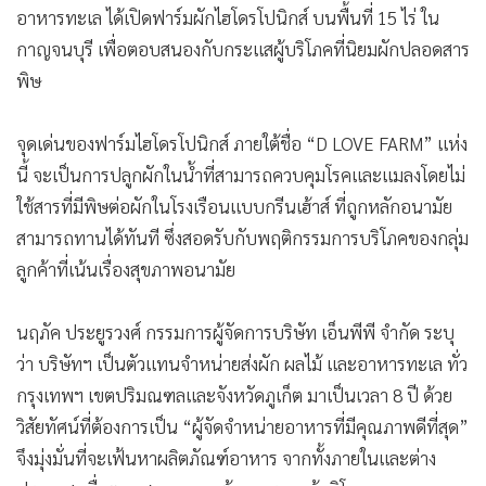
อาหารทะเล ได้เปิดฟาร์มผักไฮโดรโปนิกส์ บนพื้นที่ 15 ไร่ ใน
•
เกม
กาญจนบุรี เพื่อตอบสนองกับกระแสผู้บริโภคที่นิยมผักปลอดสาร
•
วิทยาศาสตร์
พิษ
•
SMEs
•
หุ้น
จุดเด่นของฟาร์มไฮโดรโปนิกส์ ภายใต้ชื่อ “D LOVE FARM” แห่ง
•
อินโดจีน
นี้ จะเป็นการปลูกผักในน้ำที่สามารถควบคุมโรคและแมลงโดยไม่
•
กองทุนรวม
ใช้สารที่มีพิษต่อผักในโรงเรือนแบบกรีนเฮ้าส์ ที่ถูกหลักอนามัย
•
Celeb Online
สามารถทานได้ทันที ซึ่งสอดรับกับพฤติกรรมการบริโภคของกลุ่ม
•
Factcheck
ลูกค้าที่เน้นเรื่องสุขภาพอนามัย
•
ญี่ปุ่น
•
News1
นฤภัค ประยูรวงศ์ กรรมการผู้จัดการบริษัท เอ็นพีพี จำกัด ระบุ
•
Gotomanager
ว่า บริษัทฯ เป็นตัวแทนจำหน่ายส่งผัก ผลไม้ และอาหารทะเล ทั่ว
กรุงเทพฯ เขตปริมณฑลและจังหวัดภูเก็ต มาเป็นเวลา 8 ปี ด้วย
วิสัยทัศน์ที่ต้องการเป็น “ผู้จัดจำหน่ายอาหารที่มีคุณภาพดีที่สุด”
จึงมุ่งมั่นที่จะเฟ้นหาผลิตภัณฑ์อาหาร จากทั้งภายในและต่าง