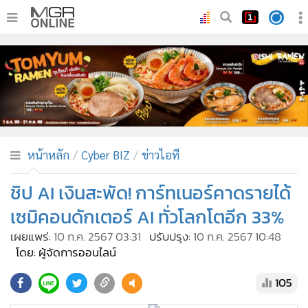
•
หน้าหลัก
•
ทันเหตุการณ์
•
ภาคใต้
•
ภูมิภาค
•
Online Section
หน้าหลัก
Cyber BIZ
ข่าวไอที
•
บันเทิง
•
ผู้จัดการรายวัน
ชิป AI เงินสะพัด! การ์ทเนอร์คาดรายได้
•
คอลัมนิสต์
เซมิคอนดักเตอร์ AI ทั่วโลกโตอีก 33%
•
ละคร
เผยแพร่:
10 ก.ค. 2567 03:31
ปรับปรุง:
10 ก.ค. 2567 10:48
•
CbizReview
โดย: ผู้จัดการออนไลน์
•
Cyber BIZ
105
•
ผู้จัดกวน