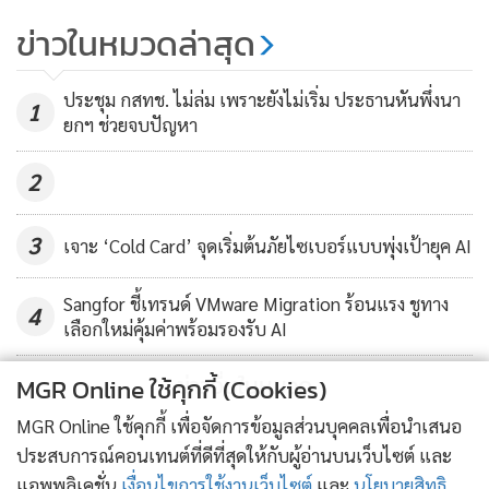
ที่ผลักดันให้บิทคอยน์ฟื้นตัวขึ้นใน
ข่าวในหมวดล่าสุด
ครั้งต่อไป
101
ประชุม กสทช. ไม่ล่ม เพราะยังไม่เริ่ม ประธานหันพึ่งนา
1
ยกฯ ช่วยจบปัญหา
2
3
เจาะ ‘Cold Card’ จุดเริ่มต้นภัยไซเบอร์แบบพุ่งเป้ายุค AI
Sangfor ชี้เทรนด์ VMware Migration ร้อนแรง ชูทาง
4
เลือกใหม่คุ้มค่าพร้อมรองรับ AI
ข่าวอื่นในหมวด
MGR Online ใช้คุกกี้ (Cookies)
MGR Online ใช้คุกกี้ เพื่อจัดการข้อมูลส่วนบุคคลเพื่อนำเสนอ
ประสบการณ์คอนเทนต์ที่ดีที่สุดให้กับผู้อ่านบนเว็บไซต์ และ
แอพพลิเคชั่น
เงื่อนไขการใช้งานเว็บไซต์
และ
นโยบายสิทธิ