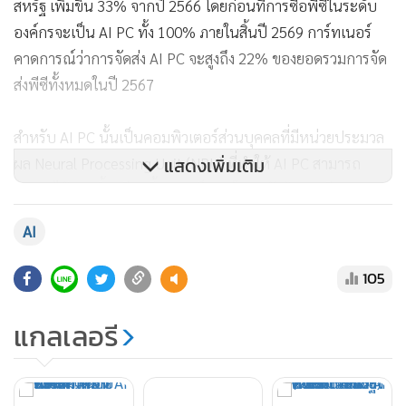
สหรัฐ เพิ่มขึ้น 33% จากปี 2566 โดยก่อนที่การซื้อพีซีในระดับ
องค์กรจะเป็น AI PC ทั้ง 100% ภายในสิ้นปี 2569 การ์ทเนอร์
คาดการณ์ว่าการจัดส่ง AI PC จะสูงถึง 22% ของยอดรวมการจัด
ส่งพีซีทั้งหมดในปี 2567
สำหรับ AI PC นั้นเป็นคอมพิวเตอร์ส่วนบุคคลที่มีหน่วยประมวล
แสดงเพิ่มเติม
ผล Neural Processing Unit (NPU) ที่ทำให้ AI PC สามารถ
ทำงานได้นานขึ้น เงียบขึ้นและเย็นลง โดยหลังบ้านจะมี AI
ทำงานอยู่อย่างต่อเนื่อง พร้อมสร้างโอกาสใหม่ด้วยการดึง
AI
ศักยภาพของ AI มาปรับใช้ในกิจกรรมประจำวัน
105
การสำรวจของการ์ทเนอร์พบอีกว่า แม้รายได้จากเซมิ
คอนดักเตอร์ AI จะยังคงเติบโตเป็นเลขสองหลักในช่วงระยะเวลา
แกลเลอรี
คาดการณ์ ซึ่งจะมีอัตราการเติบโตสูงสุดในปี 2567 แต่รายได้ของ
ชิป AI จาก Compute Electronics จะสร้างสถิติส่วนแบ่งสูงสุดใน
กลุ่มอุปกรณ์อิเล็กทรอนิกส์ คาดว่าในปี 2024 รายได้จากชิป AI