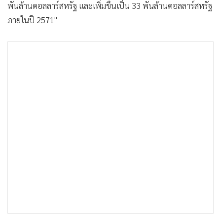
พันล้านดอลลาร์สหรัฐ และเพิ่มขึ้นเป็น 33 พันล้านดอลลาร์สหรัฐ
•
เกม
ภายในปี 2571"
•
วิทยาศาสตร์
•
SMEs
•
หุ้น
•
อินโดจีน
•
กองทุนรวม
•
Celeb Online
•
Factcheck
•
ญี่ปุ่น
•
News1
•
Gotomanager