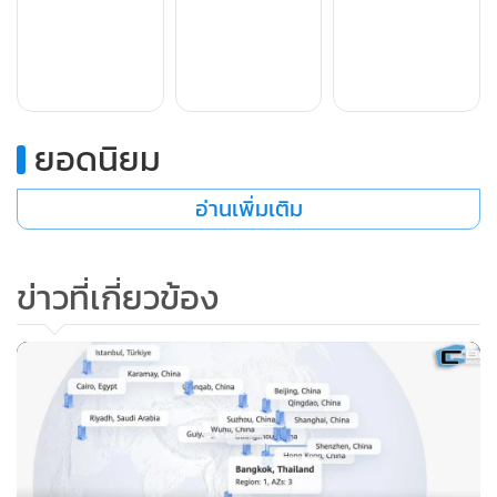
จากอุปกรณ์อิเล็กทรอนิกส์คอมพิวเตอร์จะมีมูลค่ารวม 33.4 พัน
ล้านดอลลาร์ ซึ่งจะคิดเป็น 47% ของรายรับจากเซมิคอนดักเตอร์
AI ทั้งหมด
ยอดนิยม
คาดการณ์รายได้เซมิคอนดักเตอร์ AI ทั่วโลก ระหว่างปี 2566-
2568 (หน่วย: ล้านดอลลาร์สหรัฐ)
อ่านเพิ่มเติม
ในส่วนรายรับจากชิป AI จากอุปกรณ์อิเล็กทรอนิกส์ในยานยนต์
ข่าวที่เกี่ยวข้อง
คาดว่าจะสูงถึง 7.1 พันล้านดอลลาร์ และ 1.8 พันล้านดอลลาร์
จากอุปกรณ์อิเล็กทรอนิกส์สำหรับผู้บริโภคในปี 2567 ตามลำดับ
การสำรวจของการ์ทเนอร์ยังพบการแข่งขันที่ดุเดือดระหว่างผู้
ขายเซมิคอนดักเตอร์และบริษัทเทคโนโลยี โดยแม้ว่าโฟกัสสำคัญ
จะอยู่ที่การใช้หน่วยประมวลผลกราฟิกประสิทธิภาพสูง (GPU)
ในเวิร์กโหลดใหม่ๆ ของ AI แต่ผู้ให้บริการระดับไฮเปอร์สเกล