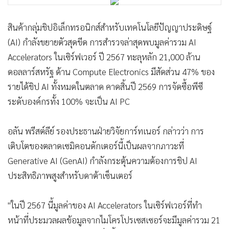
•
Good health & Well-being
•
Green Innovation & SD
สินค้ากลุ่มชิปอิเล็กทรอนิกส์สำหรับเทคโนโลยีปัญญาประดิษฐ์
•
Management & HR
(AI) กำลังขยายตัวสุดขีด การสำรวจล่าสุดพบมูลค่ารวม AI
•
MGR Live
Accelerators ในเซิร์ฟเวอร์ ปี 2567 ทะลุหลัก 21,000 ล้าน
•
Infographic
ดอลลาร์สหรัฐ ด้าน Compute Electronics มีสัดส่วน 47% ของ
•
การเมือง
รายได้ชิป AI ทั้งหมดในตลาด คาดสิ้นปี 2569 การจัดซื้อพีซี
•
ท่องเที่ยว
ระดับองค์กรทั้ง 100% จะเป็น AI PC
•
กีฬา
•
ต่างประเทศ
อลัน พรีสต์ลีย์ รองประธานฝ่ายวิจัยการ์ทเนอร์ กล่าวว่า การ
•
Special Scoop
เติบโตของตลาดเซมิคอนดักเตอร์นี้เป็นผลจากภาวะที่
•
เศรษฐกิจ-ธุรกิจ
Generative AI (GenAI) กำลังกระตุ้นความต้องการชิป AI
•
จีน
ประสิทธิภาพสูงสำหรับดาต้าเซ็นเตอร์
•
ชุมชน-คุณภาพชีวิต
"ในปี 2567 นี้มูลค่าของ AI Accelerators ในเซิร์ฟเวอร์ที่ทำ
•
อาชญากรรม
หน้าที่ประมวลผลข้อมูลจากไมโครโปรเซสเซอร์จะมีมูลค่ารวม 21
•
Motoring