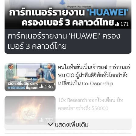
หลักๆ (เช่น AWS, Google, Meta และ Microsoft) ต่างลงทุน
พัฒนาชิปของตัวเองโดยปรับให้เหมาะสมกับ AI แม้การพัฒนา
171
ชิปจะมีราคาแพง แต่การใช้ชิปที่ออกแบบเองนั้นสามารถ
การ์ทเนอร์รายงาน 'HUAWEI' ครอง
ปรับปรุงประสิทธิภาพด้านการดำเนินงาน ช่วยลดต้นทุนของการ
ส่งมอบบริการที่ใช้ AI ให้ผู้ใช้ และลดต้นทุนสำหรับผู้ใช้ในการเข้า
เบอร์ 3 คลาวด์ไทย
ถึงแอปพลิเคชันที่ใช้ AI ใหม่
คนไอทีขยับเป็นเจ้าของ! การ์ทเนอร์
พรีสต์ลีย์ กล่าวทิ้งท้ายว่าในขณะที่ตลาดเปลี่ยนจากการพัฒนา
พบ CIO ผู้นำทีมดิจิทัลทั่วโลกกำลัง
(Development) ไปสู่การนำมาปรับใช้งาน (Deployment) การ์ท
เปลี่ยนเป็น Co-Ownership
136
เนอร์คาดว่าแนวโน้มนี้จะดำเนินต่อไปอีกหลายอึดใจ
10x Research ออกโรงเตือน บิท
คอยน์อาจร่วงถึง $50000
782
แสดงเพิ่มเติม
นักวิเคราะห์เผยอะไรคือปัจจัยสำคัญ