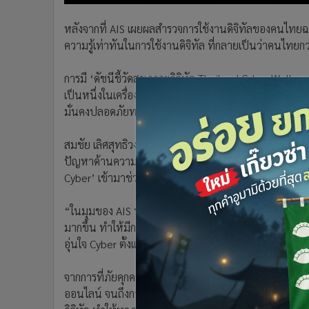
•
อินโดจีน
หลังจากที่ AIS เผยผลสำรวจการใช้งานดิจิทัลของคนไทยฉบ
•
กองทุนรวม
ความรู้เท่าทันในการใช้งานดิจิทัล ที่กลายเป็นว่าคนไทย
•
Celeb Online
•
Factcheck
การมี ‘ดัชนีชี้วัดสุขภาวะดิจิทัล Thailand Cyber Wellnes
•
ญี่ปุ่น
เป็นหนึ่งในเครื่องมือที่ช่วยให้คนไทย รวมถึงหน่วยงานท
•
News1
มั่นคงปลอดภัยทางไซเบอร์ ด้วยการเสริมความเข้าใจการใช้
•
Gotomanager
สมชัย เลิศสุทธิวงค์ ประธานเจ้าหน้าที่บริหาร บริษัท แอด
ปัญหาด้านความมั่นคงปลอดภัยไซเบอร์ที่เกิดขึ้นมาพร้อมกับ
Cyber’ เข้ามาช่วยสร้างการตระหนักรู้ภัยทางดิจิทัล จนถึ
“ในมุมของ AIS นอกจากการพัฒนาสินค้า และบริการที่ให้ผ
มากขึ้น ทำให้มีการลงทุนเน็ตเวิร์ก และโซลูชันมาช่วยปกป
อุ่นใจ Cyber ตั้งแต่วันที่เทคโนโลยีเริ่มเข้ามามีบทบาทต่อ
จากการที่ภัยคุกคามทางไซเบอร์ ส่งผลกระทบทั้งในระดับ
ออนไลน์ จนถึงการกลั่นแกล้งบนโลกออนไลน์ ต่อเนื่องไปถึ