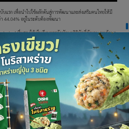
ับแรก เพื่อนำไปใช้ผลักดันสู่การพัฒนาและส่งเสริมคนไทยให้มี
กว่า 44.04% อยู่ในระดับต้องพัฒนา
s Index’ ที่แสดงให้เห็นถึงมาตรวัดทักษะดิจิทัลที่ชัดเจน จะเข้ามา
ี่เกี่ยวข้องเข้าใจถึงปัญหา และร่วมกันหาทางแก้ไขปัญหาความ
งานดิจิทัลให้แก่คนไทยทุกกลุ่มต่อไป
วานซ์ อินโฟร์ เซอร์วิส จำกัด (มหาชน) หรือ AIS กล่าวว่า จาก
การใช้งานดิจิทัล ทำให้ที่ผ่านมา AIS เริ่มโครงการอย่าง ‘อุ่นใจ
งวิธีการรับมือเพื่อลดผลกระทบจากการใช้งาน
ู้ใช้งานมีความมั่นใจในการใช้งานโครงข่ายให้มีความปลอดภัย
้องผู้ใช้งานอย่างต่อเนื่อง รวมถึงการจุดประกายสังคมผ่านโครงการ
การใช้ชีวิต”
บุคคลอย่างการขโมยข้อมูลส่วนตัว การหลอกลวงผ่านช่องทาง
งภัยความมั่นคงระดับประเทศที่เชื่อมโยงกับเรื่องของเศรษฐกิจ