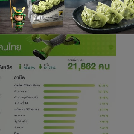
ิงจัง