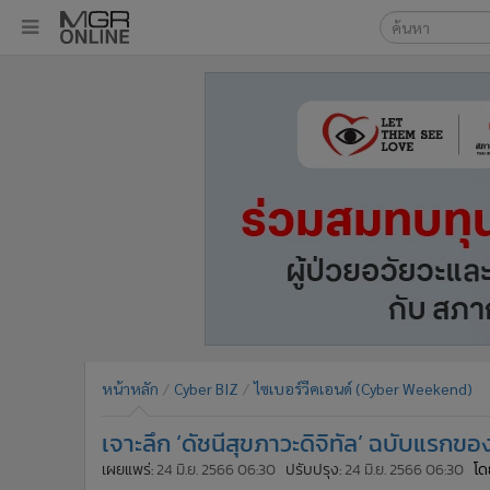
เลือกเครื่องมือท
•
หน้าหลัก
ค้นหา
•
ทันเหตุการณ์
Google
•
ภาคใต้
•
ภูมิภาค
MGR Onl
•
Online Section
ค้นหาขั
•
บันเทิง
•
ผู้จัดการรายวัน
•
คอลัมนิสต์
•
ละคร
•
CbizReview
•
Cyber BIZ
หน้าหลัก
Cyber BIZ
ไซเบอร์วีคเอนด์ (Cyber Weekend)
•
ผู้จัดกวน
เจาะลึก ‘ดัชนีสุขภาวะดิจิทัล’ ฉบับแร
•
Good health & Well-being
•
Green Innovation & SD
เผยแพร่:
24 มิ.ย. 2566 06:30
ปรับปรุง:
24 มิ.ย. 2566 06:30
โด