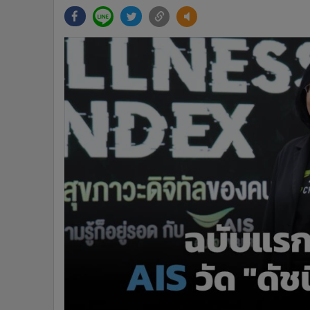
•
Management & HR
•
MGR Live
•
Infographic
•
การเมือง
•
ท่องเที่ยว
•
กีฬา
•
ต่างประเทศ
•
Special Scoop
•
เศรษฐกิจ-ธุรกิจ
•
จีน
•
ชุมชน-คุณภาพชีวิต
•
อาชญากรรม
•
Motoring
•
เกม
•
วิทยาศาสตร์
•
SMEs
•
หุ้น