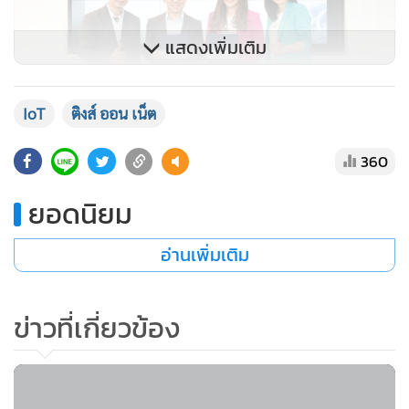
ปลอดภัยขั้นสูงสุด โดยมี นายปวิณ วรพฤกษ์ (ที่ 2 จากซ้าย)
ประธานเจ้าหน้าที่บริหาร บริษัท ติงส์ ออน เน็ต จำกัด พร้อมด้วย
แสดงเพิ่มเติม
นางปิยะธิดา อิทธิระวิวงศ์ (ที่ 2 จากขวา) ประธานกรรมการ
แผนกธุรกิจคลาวด์ ประเทศไทย เป็นผู้ลงนาม และนายเกียรติภูมิ
IoT
ติงส์ ออน เน็ต
วิเศษไชยศรี (ซ้ายสุด) Channel Management Director บริษัท
ติงส์ ออน เน็ต จำกัด และ น.ส.พิณประภา ธรรมสารสุนทร (ขวา
360
สุด) รองประธานกรรมการ Thailand Huawei Cloud ร่วมเป็น
สักขีพยาน ณ บริษัท หัวเว่ย เทคโนโลยี่ (ประเทศไทย) จำกัด
ยอดนิยม
อาคารจี ทาวเวอร์ ชั้น 38 กรุงเทพฯ
อ่านเพิ่มเติม
ข่าวที่เกี่ยวข้อง