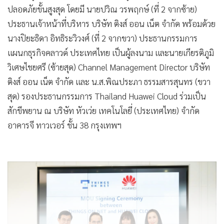
ปลอดภัย ด้วยการสร้างสรรค์นวัตกรรม เครือข่าย และโซลูชันที่
ทันสมัยครบวงจร เพื่อเสริมศักยภาพทางการแข่งขัน เพิ่มขีด
ความสามารถให้ภาคอุตสาหกรรมต่างๆ และการประกอบกิจการ
ในยุคชีวิตวิถีใหม่ (New Normal) สอดคล้องกับความมุ่งมั่นของ
ติงส์ ออน เน็ต และพันธมิตรธุรกิจที่ต้องการยกระดับ
อุตสาหกรรมสู่ความอัจฉริยะ และสอดรับกับนโยบายภาครัฐที่
ต้องการปฏิรูปประเทศไทยสู่เศรษฐกิจดิจิทัล
สำหรับบริษัท ติงส์ ออน เน็ต จำกัด นั้นเป็นผู้ให้บริการโซลูชันไอ
โอทีครบวงจรที่การันตีด้วยโครงข่ายเทคโนโลยีสื่อสารระดับโลก
ขณะที่บริษัท หัวเว่ย เทคโนโลยี่ (ประเทศไทย) จำกัด เป็นผู้ให้
บริการโซลูชันเทคโนโลยีสารสนเทศและการสื่อสาร (ICT) ชั้นนำ
ระดับโลก การร่วมลงนามบันทึกข้อตกลง (MOU) ทำให้เกิดความ
ร่วมมือเป็นพันธมิตรทางธุรกิจ เพื่อเสริมความแข็งแกร่งบริการ
โซลูชันคลาวด์ด้านการสำรองข้อมูลให้มีประสิทธิภาพมากขึ้น
ช่วยให้ผู้ใช้บริการสามารถจัดเก็บข้อมูลบนระบบคลาวด์ได้อย่าง