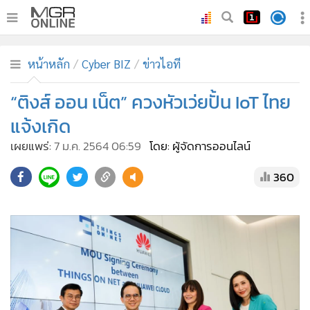
•
หน้าหลัก
หน้าหลัก
Cyber BIZ
ข่าวไอที
•
ทันเหตุการณ์
•
“ติงส์ ออน เน็ต” ควงหัวเว่ยปั้น IoT ไทย
ภาคใต้
•
ภูมิภาค
แจ้งเกิด
•
Online Section
เผยแพร่:
7 ม.ค. 2564 06:59
โดย: ผู้จัดการออนไลน์
•
บันเทิง
360
•
ผู้จัดการรายวัน
•
คอลัมนิสต์
•
ละคร
•
CbizReview
•
Cyber BIZ
•
ผู้จัดกวน