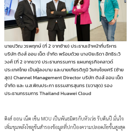
•
Good health & Well-being
•
Green Innovation & SD
•
Management & HR
•
MGR Live
•
Infographic
•
การเมือง
นายปวิณ วรพฤกษ์ (ที่ 2 จากซ้าย) ประธานเจ้าหน้าที่บริหาร
บริษัท ติงส์ ออน เน็ต จำกัด พร้อมด้วย นางปิยะธิดา อิทธิระวิ
•
ท่องเที่ยว
วงศ์ (ที่ 2 จากขวา) ประธานกรรมการ แผนกธุรกิจคลาวด์
•
กีฬา
ประเทศไทย เป็นผู้ลงนาม และนายเกียรติภูมิ วิเศษไชยศรี (ซ้าย
•
ต่างประเทศ
สุด) Channel Management Director บริษัท ติงส์ ออน เน็ต
•
Special Scoop
จำกัด และ น.ส.พิณประภา ธรรมสารสุนทร (ขวาสุด) รอง
•
เศรษฐกิจ-ธุรกิจ
ประธานกรรมการ Thailand Huawei Cloud
•
จีน
•
ชุมชน-คุณภาพชีวิต
•
อาชญากรรม
ติงส์ ออน เน็ต เซ็น MOU เป็นพันธมิตรกับหัวเว่ย รับต้นปี มั่นใจ
•
Motoring
เพิ่มขุมพลังโซลูชันสำรองข้อมูลที่ปกป้องความปลอดภัยขั้นสูงสุด