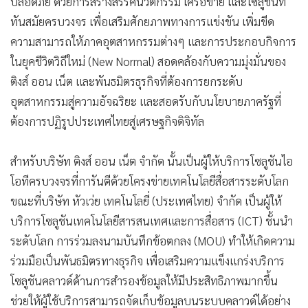
นายปวิณ วรพฤกษ์ ประธานเจ้าหน้าที่บริหาร บริษัท ติงส์ ออน
เน็ต จำกัด กล่าวว่า ในโลกธุรกิจยุคดิจิทัล ข้อมูลถือเป็นปัจจัย
สำคัญในการขับเคลื่อนองค์กรไปสู่เป้าหมายความสำเร็จ ขณะที่
โซลูชันไอโอทีถือเป็นหัวใจหลักของอุตสาหกรรม 4.0 บริษัท ติงส์
ออน เน็ต ในฐานะผู้เชี่ยวชาญและผู้ให้บริการโซลูชันไอโอทีครบ
วงจร ด้วยเทคโนโลยีเครือข่ายระดับโลก และอุปกรณ์พร้อมใช้
งานมาตรฐานอุตสาหกรรม จะเข้ามาช่วยขับเคลื่อนตลาดไอโอ
ทีประเทศไทย ส่งเสริมการพัฒนาระบบอีโคซิสเต็มให้แข็งแกร่ง
และยั่งยืน ทั้งด้านโครงสร้างพื้นฐานโทรคมนาคม การบริการโครง
ข่ายสื่อสารระดับโลก การวิจัยและพัฒนาอุปกรณ์บน
แพลตฟอร์มที่ทรงประสิทธิภาพ มีความเสถียรและมั่นคง