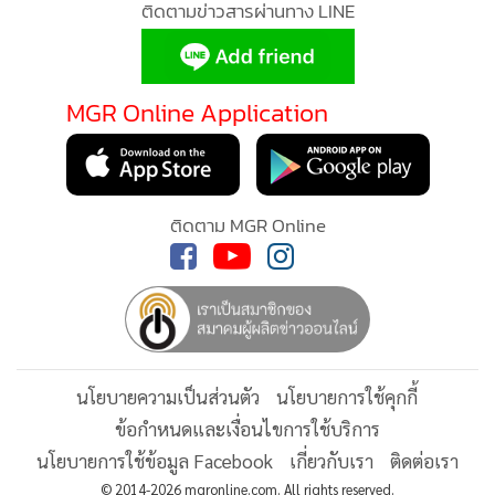
มือระหว่าง Huawei Cloud กับ ติงส์ ออน เน็ต จะช่วยนำ
เทคโนโลยี IoT ให้เกิดขี้นจริง
นางปิยะธิดา กล่าวทิ้งท้ายว่า หัวเว่ย ประเทศไทย มีความภาค
ภูมิใจอย่างยิ่งที่ได้ร่วมเป็นส่วนหนึ่งในการผลักดันประเทศไทยไป
MGR Online ใช้คุกกี้ (Cook
พร้อมกับทุกภาคส่วน ในฐานะที่เป็นทั้งเจ้าของเทคโนโลยีด้าน
MGR Online ใช้คุกกี้ เพื่อจัดการข้อม
ฮาร์ดแวร์ ซอฟต์แวร์ รวมถึงบริการด้าน ICT และ Cloud ใน
ประสบการณ์คอนเทนต์ที่ดีที่สุดให้กับ
ระดับโลก เพื่อการเติบโตไปด้วยกันอย่างแข็งแกร่งภายใต้
แอพพลิเคชั่น
เงื่อนไขการใช้งานเว็บไ
เศรษฐกิจในยุคดิจิทัล ที่ตอบรับวิสัยทัศน์ของเราที่ต้องการนำ
ติดตามข่าวสารผ่านทาง LINE
ส่วนบุคคล
เทคโนโลยีดิจิทัลสู่ทุกผู้คน ทุกครัวเรือน และทุกองค์กร เพื่อขับ
เคลื่อนโลกอัจฉริยะที่เชื่อมโยงถึงกันอย่างเต็มรูปแบบ
รับทราบ
MGR Online Application