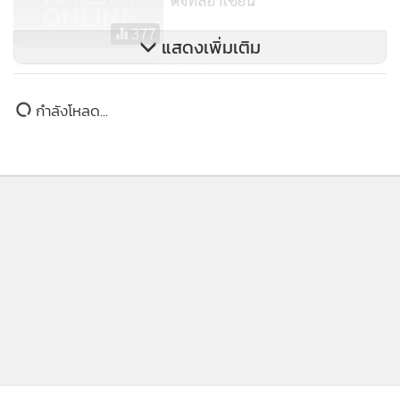
377
แสดงเพิ่มเติม
ที่สุดปรากฏการณ์แห่งความภาค
นางปิยะธิดา อิทธิระวิวงศ์ ประธานกรรมการ แผนกธุรกิจคลาวด์
ภูมิใจข้ามปี เซ็นทรัลเวิลด์ ฉลองเคา
บริษัท หัวเว่ย เทคโนโลยี่ (ประเทศไทย) จำกัด กล่าวว่า Huawei
กำลังโหลด...
ท์ดาวน์ระดับโลกแบบ New Normal
167
Cloud ร่วมงานกับติงส์ ออน เน็ต เพราะเป็นผู้ให้บริการ IoT
ในงาน “centralwOrld bangkOk
solutions แบบครบวงจรด้วยเทคโนโลยีที่ทันสมัยและมี
cOuntdOwn 2021”
ประสบการณ์สูง เป็นเทคโนโลยีที่เข้ามามีบทบาทมากขึ้นกับทุก
ธุรกิจ การนำนวัตกรรม IoT ช่วยในการเชื่อมต่ออินเทอร์เน็ตกับ
สิ่งต่างๆ เพื่อแลกเปลี่ยนข้อมูลถึงกัน รูปแบบการประยุกต์ใช้งาน
ขึ้นอยู่กับลักษณะธุรกิจ ความคิดสร้างสรรค์ และนวัตกรรมของผู้
พัฒนา ด้วยนวัตกรรม IoT และ Huawei Cloud จะนำ
ประเทศไทยพัฒนาไปสู่ Thailand 4.0 ได้ง่าย เร็วขึ้นและ
ประโยชน์จากการใช้ IoT คือ ช่วยเพิ่มประสิทธิภาพในการทำงาน
ไร้ข้อจำกัดด้านเวลาและสถานที่ ช่วยลดต้นทุนในหลายๆ ด้าน
และยกระดับกิจการให้ Smart ในสายตานักลงทุน ด้วยความร่วม