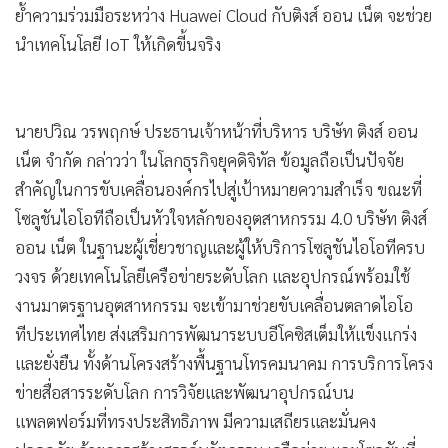
ย้ำความร่วมมือระหว่าง Huawei Cloud กับติงส์ ออน เน็ต จะช่วย
•
เกม
นำเทคโนโลยี IoT ให้เกิดขี้นจริง
•
วิทยาศาสตร์
•
SMEs
•
หุ้น
•
อินโดจีน
•
กองทุนรวม
•
Celeb Online
•
Factcheck
•
ญี่ปุ่น
•
News1
•
Gotomanager