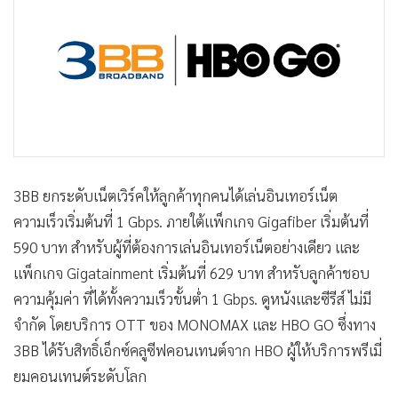
•
Good health & Well-being
•
Green Innovation & SD
•
Management & HR
•
MGR Live
•
Infographic
•
การเมือง
•
ท่องเที่ยว
•
กีฬา
3BB ยกระดับเน็ตเวิร์คให้ลูกค้าทุกคนได้เล่นอินเทอร์เน็ต
•
ต่างประเทศ
ความเร็วเริ่มต้นที่ 1 Gbps. ภายใต้แพ็กเกจ Gigafiber เริ่มต้นที่
590 บาท สำหรับผู้ที่ต้องการเล่นอินเทอร์เน็ตอย่างเดียว และ
•
Special Scoop
แพ็กเกจ Gigatainment เริ่มต้นที่ 629 บาท สำหรับลูกค้าชอบ
•
เศรษฐกิจ-ธุรกิจ
ความคุ้มค่า ที่ได้ทั้งความเร็วขั้นต่ำ 1 Gbps. ดูหนังและซีรีส์ ไม่มี
•
จีน
จำกัด โดยบริการ OTT ของ MONOMAX และ HBO GO ซึ่งทาง
•
ชุมชน-คุณภาพชีวิต
3BB ได้รับสิทธิ์เอ็กซ์คลูซีฟคอนเทนต์จาก HBO ผู้ให้บริการพรีเมี่
•
อาชญากรรม
ยมคอนเทนต์ระดับโลก
•
Motoring