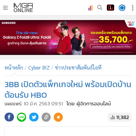
•
หน้าหลัก
•
ทันเหตุการณ์
•
ภาคใต้
•
ภูมิภาค
•
Online Section
หน้าหลัก
Cyber BIZ
ข่าวประชาสัมพันธ์ไอที
•
บันเทิง
•
ผู้จัดการรายวัน
3BB เปิดตัวแพ็กเกจใหม่ พร้อมเปิดบ้าน
•
คอลัมนิสต์
ต้อนรับ HBO
•
ละคร
เผยแพร่:
10 มี.ค. 2563 09:51
โดย: ผู้จัดการออนไลน์
•
CbizReview
11,382
•
Cyber BIZ
•
ผู้จัดกวน