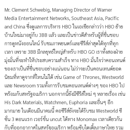
•
เกม
Mr. Clement Schwebig, Managing Director of Warner
•
วิทยาศาสตร์
Media Entertainment Networks, Southeast Asia, Pacific
•
SMEs
and China ซึ่งดูแลการบริหาร HBO ในเอเชียกล่าวว่า HBO ย้าย
•
หุ้น
บ้านใหม่มาอยู่กับ 3BB แล้ว และเป็นข่าวดีสำหรับผู้ที่ชื่นชอบ
•
อินโดจีน
การดูหนังออนไลน์ รับชมภาพยนตร์และซีรีส์ล่าสุดได้ทุกที่ทุก
•
กองทุนรวม
เวลา เพราะ 3BB มีกลยุทธ์ใหญ่สำหรับ HBO GO เราทั้งสองฝ่าย
•
Celeb Online
มุ่งมั่นที่จะทำให้ประสบความสำเร็จ ทาง HBO มั่นใจว่าคอนเทนต์
•
Factcheck
ของเราเป็นที่ชื่นชอบอย่างแน่นอน ไม่ว่าจะเป็นคอนเทนต์ยอด
•
ญี่ปุ่น
นิยมที่หาดูจากที่ไหนไม่ได้ เช่น Game of Thrones, Westworld
และ Newsroom รวมทั้งการรับชมคอนเทนต์ต่างๆ ของ HBO ไป
•
News1
พร้อมกับสหรัฐอเมริกา นอกจากนี้ยังมีซีรีส์ใหม่ ๆ หลายเรื่อง เช่น
•
Gotomanager
His Dark Materials, Watchmen, Euphoria และอื่นๆ อีก
มากมาย ในเดือนมีนาคมนี้ คอซีรีส์ยังจะได้รับชม Westworld ซี
ซั่น 3 ตอนแรก เวอร์ชั่น uncut ได้ทาง Monomax เวลาเดียวกัน
กับที่ออกอากาศในสหรัฐอเมริกา พร้อมซับไตเติ้ลภาษาไทย รวม