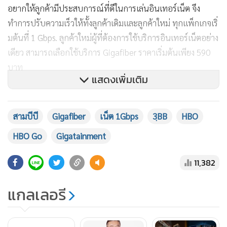
อยากให้ลูกค้ามีประสบการณ์ที่ดีในการเล่นอินเทอร์เน็ต จึง
ทำการปรับความเร็วให้ทั้งลูกค้าเดิมและลูกค้าใหม่ ทุกแพ็กเกจเริ่
มต้นที่ 1 Gbps. ลูกค้าใหม่ผู้ที่ต้องการใช้บริการอินเทอร์เน็ตอย่าง
เดียว สามารถเลือกใช้บริการ Gigafiber ราคาเริ่มต้นเพียง 590
บาท
แสดงเพิ่มเติม
นอกจากนี้ 3BB ยังร่วมมือแบบเอ็กซ์คลูซีฟกับทาง HBO ผู้นำ
ด้านคอนเทนต์ระดับโลก เปิดบริการ HBO GO เป็นครั้งแรกใน
สามบีบี
Gigafiber
เน็ต 1Gbps
3ฺBB
HBO
ประเทศไทยเริ่มตั้งแต่มีนาคมนี้ เป็นต้นไป พิเศษเฉพาะลูกค้า
HBO Go
Gigatainment
3BB เท่านั้น โดยสามารถเลือกรับชม HBO GO ได้ทั้งบริการวิดีโอ
ออนดีมานด์ ดูหนังและซีรีส์ได้ตามชอบใจ และสามารถเลือกดู
11,382
รายการทีวีช่องของ HBO ผ่านจอมือถือหรือ PC ได้ทุกที่ ทุกเวลา
มาพร้อมเสียงพากย์ไทยและบรรยายไทย จากความร่วมมือนี้นำ
แกลเลอรี
ไปสู่แพ็กเกจพิเศษที่รวบรวมความบันเทิงที่หลากหลายไว้ให้
ลูกค้าในชื่อ Gigatainment