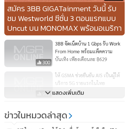
สมัคร 3BB GIGATainment วันนี้ รับ
ชม Westworld ซีซั่น 3 ตอนแรกแบบ
Uncut บน MONOMAX พร้อมอเมริกา
และภายในไตรมาส 3 นี้ ลูกค้าจะได้รับชมช่องภาพยนตร์และซีรีส์
ระดับพรีเมี่ยม เช่น ช่อง HBO, HBO family, HBO Hits, HBO
3BB จัดเน็ตบ้าน 1 Gbps รับ Work
Signature, Cinemax, Red by HBO และช่องข่าว กีฬา สารคดี
From Home พร้อมแพ็คความ
อีกมากมาย ผ่านทางระบบ IPTV พร้อมเสริฟ์ความบันเทิงให้กับ
บันเทิง เพียงเดือนละ ฿629
ทุกคนในครอบครัว จากทาง 3BB TV ที่นี่ที่เดียว เท่านั้น
300
นับจากนี้ 3BB จะรุกก้าวสู่บทบาทของ Telecom & Media
ให้ GSMA ช่วยยืนยัน AIS เป็นผู้ให้
Company ที่มีจุดแข็งด้านเน็ตเวิร์คและคอนเทนต์บันเทิงระดับ
บริการ 5G รายแรกในไทย
โลกอย่างเต็มรูปแบบ ลูกค้า 3BB ได้รับบริการเสริมที่ตรงใจกับ
แสดงเพิ่มเติม
901
แพ็กเกจใหม่ “Gigafiber” และ “Gigatainment” ความเร็วเริ่ม
ต้นที่ 1 Gbps. สมัครและลงทะเบียนได้แล้ววันนี้ และพร้อมใช้
ทรูมูฟ เอช โตกว่าตลาด 6.7% ส่งผล
บริการ HBO GO วันที่ 30 มีนาคม 2563 สำหรับลูกค้าที่ใช้บริการ
ข่าวในหมวดล่าสุด
ปี 62 กลุ่มทรูทำกำไร 5.6 พันล้าน
3BB Fiber อยู่แล้วสามารถทำการปรับแพ็กเกจได้โดยติดต่อสาม
บาท
1,309
บีบีช็อปทั่วประเทศ หรือทำด้วยตนเองผ่านแอพพลิเคชั่น 3BB