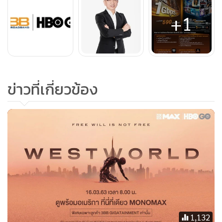
ลูกค้า Gigafiber ทุกรายสามารถอัพเกรดเป็นแพ็กเกจ
+1
Gigatainment เริ่มต้น 629 บาท (จ่ายเพิ่มเพียง 39 บาท) ก็
สามารถเต็มอิ่มกับความบันเทิงระดับพรีเมี่ยมได้ทันที ทั้งหนัง
และซีรีส์จาก HBO GO (ปกติมูลค่า 149 บาท) รวมถึง Monomax
(ปกติมูลค่า 250 บาท) ตลอดจนการฟังเพลงและร้องคาราโอเกะ
ข่าวที่เกี่ยวข้อง
ผ่านบริการ OKE (ปกติมูลค่า 99 บาท)
1,132