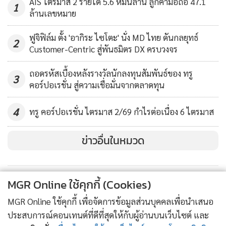
AIS ไตรมาส 2 รายได้ 5.6 หมื่นล้าน ลูกค้ามือถือ 47.1
1
Member เมื่อลงทะเบียน / Log-in แล้วเข้าไปที่เมนู “แพ็กเกจ
ล้านเลขหมาย
LINE ลุย “ละคร” !?! (Cyber
ของฉัน” เพื่อเลือกแพ็กเกจที่ต้องการ ศึกษารายละเอียดได้ที่
Weekend)
ฟูจิฟิล์ม ตั้ง 'อากิระ ไซโตะ' นั่ง MD ไทย ดันกลยุทธ์
https://www.3bb.co.th/3bb/member
ซึ่งการออกแพ็กเกจใหม่
2
575
Customer-Centric สู่พันธมิตร DX ครบวงจร
พร้อมคอนเทนต์แบบจัดเต็มในครั้งนี้จะสามารถเพิ่มจำนวน
ลูกค้า เป็นการเพิ่มช่องทางรายได้ใหม่ และลดการยกเลิกได้เป็น
ถอดรหัสเบื้องหลังรางวัลนักลงทุนสัมพันธ์ของ ทรู
3
คอร์ปอเรชั่น สู่ความเชื่อมั่นจากตลาดทุน
อย่างดี บริษัทฯ ตั้งเป้าจะมีผู้ใช้บริการอินเทอร์เน็ตทั้งหมด 5 ล้าน
ราย และมีจำนวนผู้ใช้บริการ 3BB TV จำนวน 3 ล้านราย ภายใน
4
ทรู คอร์ปอเรชั่น ไตรมาส 2/69 กำไรต่อเนื่อง 6 ไตรมาส
5 ปี ซึ่งจะทำให้บริษัทฯมีรายได้ 5 หมื่นล้านบาท เป็นรายได้จาก
บริการบรอดแบนด์ 4 หมื่นล้านบาท บริการ IPTV และ Media
ข่าวอื่นในหมวด
อีก 1 หมื่นล้านบาท บริษัทฯ คิดว่าการร่วมมือครั้งนี้จะเป็นการ
เพิ่มศักยภาพอย่างมากแก่บริษัทต่อไป
MGR Online ใช้คุกกี้ (Cookies)
MGR Online ใช้คุกกี้ เพื่อจัดการข้อมูลส่วนบุคคลเพื่อนำเสนอ
ประสบการณ์คอนเทนต์ที่ดีที่สุดให้กับผู้อ่านบนเว็บไซต์ และ