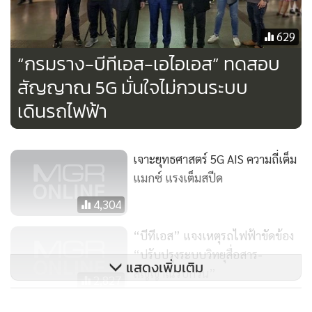
629
“กรมราง-บีทีเอส-เอไอเอส” ทดสอบ
สัญญาณ 5G มั่นใจไม่กวนระบบ
เดินรถไฟฟ้า
เจาะยุทธศาสตร์ 5G AIS ความถี่เต็ม
แมกซ์ แรงเต็มสปีด
4,304
“บีทีเอส” แจงเหตุรถไฟฟ้าขัดข้อง
“ปรับปรุงระบบวิทยุสื่อสาร-
แสดงเพิ่มเติม
สัญญาณรบกวน”
2,827
กสทช. ตั้งคณะทำงานใช้งานคลื่น