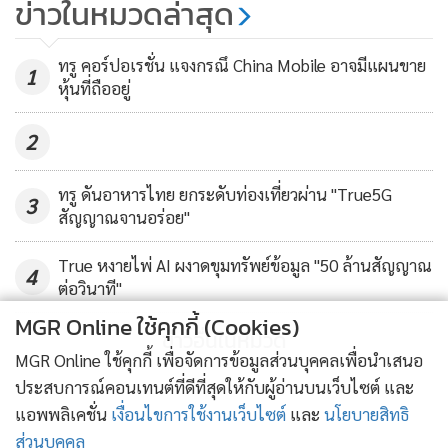
ข่าวในหมวดล่าสุด
2600 MHz หลัง เอไอเอส - บีทีเอส
ทดสอบแล้วคลื่นไม่กวน
869
ทรู คอร์ปอเรชั่น แจงกรณึ China Mobile อาจมีแผนขาย
1
หุ้นที่ถืออยู่
2
ทรู ดันอาหารไทย ยกระดับท่องเที่ยวผ่าน "True5G
3
สัญญาณจานอร่อย"
True หงายไพ่ AI ผงาดขุมทรัพย์ข้อมูล "50 ล้านสัญญาณ
4
ต่อวินาที"
MGR Online ใช้คุกกี้ (Cookies)
ข่าวอื่นในหมวด
MGR Online ใช้คุกกี้ เพื่อจัดการข้อมูลส่วนบุคคลเพื่อนำเสนอ
ประสบการณ์คอนเทนต์ที่ดีที่สุดให้กับผู้อ่านบนเว็บไซต์ และ
แอพพลิเคชั่น
เงื่อนไขการใช้งานเว็บไซต์
และ
นโยบายสิทธิ
ส่วนบุคคล