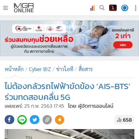
•
หน้าหลัก
•
ทันเหตุการณ์
•
ภาคใต้
•
ภูมิภาค
•
Online Section
หน้าหลัก
Cyber BIZ
ข่าวไอที
สื่อสาร
•
บันเทิง
•
ผู้จัดการรายวัน
ไม่ต้องกลัวรถไฟฟ้าขัดข้อง ‘AIS-BTS’
•
คอลัมนิสต์
ร่วมทดสอบคลื่น 5G
•
ละคร
เผยแพร่:
25 ก.พ. 2563 17:45
โดย: ผู้จัดการออนไลน์
•
CbizReview
658
•
Cyber BIZ
•
ผู้จัดกวน