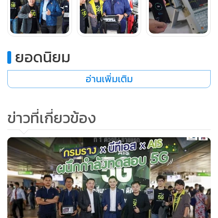
โดยเฉพาะกับบีทีเอสซึ่งเป็นระบบขนส่งมวลชนที่สำคัญของคน
เมือง เอไอเอสได้ร่วมมือกันทดลอง ทดสอบมาตั้งแต่ช่วงปลายปี
2562 ก่อนเปิดประมูลและเข้มข้นยิ่งขึ้นหลังจากประมูลเรียบร้อย
ยอดนิยม
ในทุกเส้นทางรถไฟฟ้า ซึ่งอยู่ในพื้นที่ขยายเครือข่ายทั้ง 4G / 5G
อ่านเพิ่มเติม
โดยการทดสอบในเบื้องต้นยังไม่พบผลกระทบแต่อย่างไรก็ตาม
เราจะยังคงเดินหน้าทดสอบอย่างต่อเนื่อง เพื่อเพิ่มความอุ่นใจให้
ผู้โดยสารและสร้างความเชื่อมั่นว่า ประชาชนจะได้ใช้งานระบบ
ข่าวที่เกี่ยวข้อง
สื่อสารและระบบโดยสารที่ดีที่สุด อย่างแน่นอน