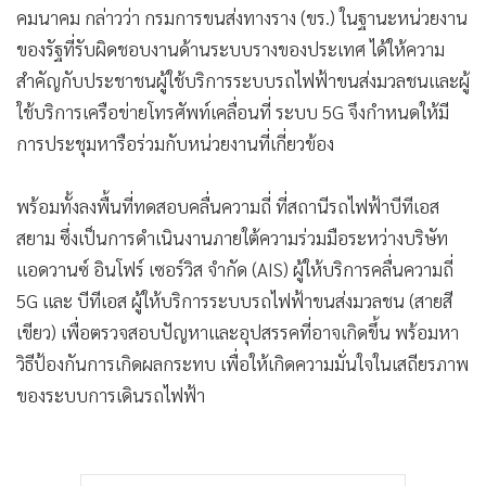
คมนาคม กล่าวว่า กรมการขนส่งทางราง (ขร.) ในฐานะหน่วยงาน
•
เกม
ของรัฐที่รับผิดชอบงานด้านระบบรางของประเทศ ได้ให้ความ
•
วิทยาศาสตร์
สำคัญกับประชาชนผู้ใช้บริการระบบรถไฟฟ้าขนส่งมวลชนและผู้
•
SMEs
ใช้บริการเครือข่ายโทรศัพท์เคลื่อนที่ ระบบ 5G จึงกำหนดให้มี
•
หุ้น
การประชุมหารือร่วมกับหน่วยงานที่เกี่ยวข้อง
•
อินโดจีน
•
กองทุนรวม
พร้อมทั้งลงพื้นที่ทดสอบคลื่นความถี่ ที่สถานีรถไฟฟ้าบีทีเอส
•
Celeb Online
สยาม ซึ่งเป็นการดำเนินงานภายใต้ความร่วมมือระหว่างบริษัท
•
Factcheck
แอดวานซ์ อินโฟร์ เซอร์วิส จำกัด (AIS) ผู้ให้บริการคลื่นความถี่
•
ญี่ปุ่น
5G และ บีทีเอส ผู้ให้บริการระบบรถไฟฟ้าขนส่งมวลชน (สายสี
•
News1
เขียว) เพื่อตรวจสอบปัญหาและอุปสรรคที่อาจเกิดขึ้น พร้อมหา
•
Gotomanager
วิธีป้องกันการเกิดผลกระทบ เพื่อให้เกิดความมั่นใจในเสถียรภาพ
ของระบบการเดินรถไฟฟ้า