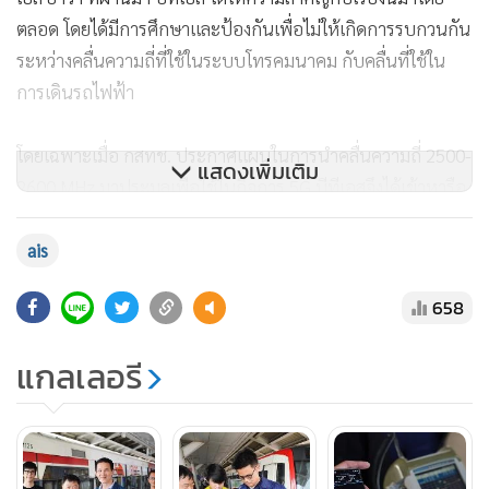
ตลอด โดยได้มีการศึกษาและป้องกันเพื่อไม่ให้เกิดการรบกวนกัน
ระหว่างคลื่นความถี่ที่ใช้ในระบบโทรคมนาคม กับคลื่นที่ใช้ใน
การเดินรถไฟฟ้า
โดยเฉพาะเมื่อ กสทช. ประกาศแผนในการนำคลื่นความถี่ 2500-
แสดงเพิ่มเติม
2600 MHz มาประมูลเพื่อใช้ในกิจการ 5G บีทีเอสจึงได้เข้าหารือ
รายละเอียดกับทาง กสทช. และหน่วยงานที่เกี่ยวข้อง จากการที่
โอเปอเรเตอร์ใช้คลื่นที่อยู่ใกล้ชิดกับคลื่นวิทยุ 2400-2500 MHz
ais
ที่ระบบอาณัติสัญญาณของรถไฟฟ้าบีทีเอสใช้อยู่
658
ขณะที่ นายวสิษฐ์ วัฒนศัพท์ หัวหน้าฝ่ายงานปฏิบัติการและ
แกลเลอรี
สนับสนุนด้านเทคนิคทั่วประเทศ บริษัท แอดวานซ์ อินโฟร์
เซอร์วิส จำกัด (มหาชน) หรือ เอไอเอส กล่าวว่า เอไอเอสให้ความ
สำคัญกับการป้องกันผลกระทบจากคลื่นความถี่มาโดยตลอด
และทำงานร่วมกับพันธมิตรทั้งภาครัฐและเอกชนอย่างต่อเนื่อง