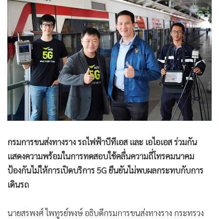
•
Good health & Well-being
•
Green Innovation & SD
•
Management & HR
•
MGR Live
•
Infographic
•
การเมือง
•
ท่องเที่ยว
•
กีฬา
•
ต่างประเทศ
•
Special Scoop
กรมการขนส่งทางราง รถไฟฟ้าบีทีเอส และ เอไอเอส ร่วมกัน
•
เศรษฐกิจ-ธุรกิจ
แสดงความพร้อมในการทดสอบใช้คลื่นความถี่โทรคมนาคม
•
จีน
ป้องกันไม่ให้การเปิดบริการ 5G ยืนยันไม่พบผลกระทบกับการ
•
ชุมชน-คุณภาพชีวิต
เดินรถ
•
อาชญากรรม
•
Motoring
นายสรพงศ์ ไพทูรย์พงษ์ อธิบดีกรมการขนส่งทางราง กระทรวง