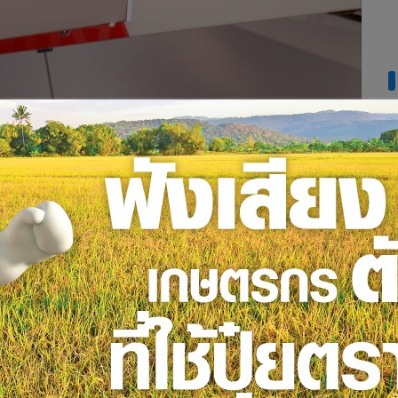
่อปี 2542 ปีนี้จึงเป็นปีสำคัญที่ “หัวเว่ย ประเทศไทย” ครบรอบ
าโครงข่ายพื้นฐานไอซีทีไทยต่อเนื่องทั้งยุค 2G, 3G และ 4G ซึ่งใน
ารเพิ่มยอดขาย แต่หัวเว่ยมองการส่งเสริมและสนับสนุนประเทศไทย
นี้ทำให้หัวเว่ยประกาศว่าต้องการนำพาทั้ง ”อีโคซิสเต็ม” ให้เชื่อม
นตลาดยุค 5G แต่ระบุว่า 20 ปีที่ผ่านมาหัวเว่ยมีความเข้าใจในตลาด
่ไทยคือบุคลากรที่มีความสามารถ โอกาสที่หัวเว่ยเห็นจึงเป็นการปู
ีล้ำสมัยมากขึ้น หนึ่งในนั้นคือการเปิด “หัวเว่ย อะเคเดมี” อย่าง