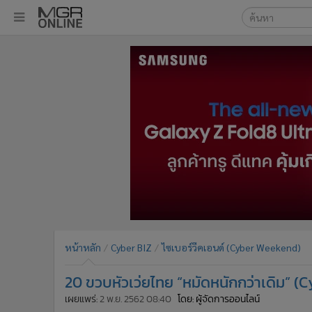
เลือกเครื่องมือท
•
หน้าหลัก
ค้นหา
•
ทันเหตุการณ์
Google
•
ภาคใต้
•
ภูมิภาค
MGR Onl
•
Online Section
ค้นหาขั
•
บันเทิง
•
ผู้จัดการรายวัน
•
คอลัมนิสต์
•
ละคร
•
CbizReview
•
Cyber BIZ
หน้าหลัก
Cyber BIZ
ไซเบอร์วีคเอนด์ (Cyber Weekend)
•
ผู้จัดกวน
20 ขวบหัวเว่ยไทย “หมัดหนักกว่าเดิม” 
•
Good health & Well-being
•
Green Innovation & SD
เผยแพร่:
2 พ.ย. 2562 08:40
โดย: ผู้จัดการออนไลน์