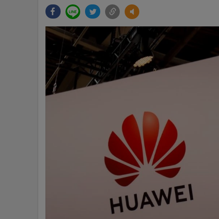
•
Management & HR
•
MGR Live
•
Infographic
•
การเมือง
•
ท่องเที่ยว
•
กีฬา
•
ต่างประเทศ
•
Special Scoop
•
เศรษฐกิจ-ธุรกิจ
•
จีน
•
ชุมชน-คุณภาพชีวิต
•
อาชญากรรม
•
Motoring
•
เกม
•
วิทยาศาสตร์
•
SMEs
•
หุ้น