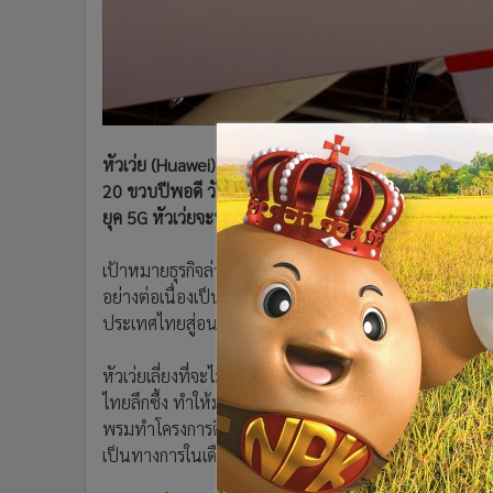
•
อินโดจีน
•
กองทุนรวม
•
Celeb Online
•
Factcheck
•
ญี่ปุ่น
หัวเว่ย (Huawei) ก่อตั้งสำนักงานในประเทศไทยครั้งแรกเมื
•
News1
20 ขวบปีพอดี วันนี้หัวเว่ยการันตีว่าตัวเองมีบทบาทพัฒน
•
Gotomanager
ยุค 5G หัวเว่ยจะปล่อยหมัดหนักกว่าเดิมแน่นอน
เป้าหมายธุรกิจล่าสุดที่หัวเว่ยบอกกับสื่อมวลชนไม่ใช่ก
อย่างต่อเนื่องเป็นพันธกิจหลักของบริษัท ภารกิจสุดพระเอก
ประเทศไทยสู่อนาคตได้เป็นรูปธรรม
หัวเว่ยเลี่ยงที่จะไม่พูดถึงภาพรวมการแข่งขันที่เกิดขึ้นใ
ไทยลึกซึ้ง ทำให้มั่นใจว่ากุญแจสำคัญที่จะนำศักยภาพมาสู
พรมทำโครงการติดปีกบุคลากรไทยให้มีความรู้เรื่องเทคโนโลย
เป็นทางการในเดือนพฤศจิกายนนี้