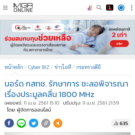
•
หน้าหลัก
•
ทันเหตุการณ์
•
ภาคใต้
•
ภูมิภาค
•
Online Section
หน้าหลัก
Cyber BIZ
ข่าวไอที
กระทรวงดีอี
•
บันเทิง
•
ผู้จัดการรายวัน
บอร์ด กสทช. รักษาการ ชะลอพิจารณา
•
คอลัมนิสต์
เรื่องประมูลคลื่น 1800 MHz
•
ละคร
เผยแพร่:
11 เม.ย. 2561 15:10
ปรับปรุง:
11 เม.ย. 2561 21:59
•
CbizReview
โดย: ผู้จัดการออนไลน์
•
Cyber BIZ
635
•
ผู้จัดกวน