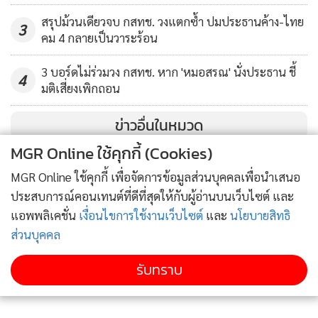
ใหม่ที่ยังไม่เคยนำออกมาประมูล จำนวน 248 เลขหมาย จะใช้วิธี
สรุปม้วนเดียวจบ กสทช. วงแตกซ้ำ ปมประธานค้าง-ไทย
3
การประมูลด้วยการเสนอราคาแบบปกติ
คม 4 กลายเป็นวาระร้อน
ทั้งนี้ การประมูลเลขหมายสวยในครั้งนี้ จะมีการนำเลขหมายสวย
3 บอร์ดไม่ร่วมวง กสทช. หาก 'หมอสรณ' นั่งประธาน ชี้
4
มติเสี่ยงเพิกถอน
ที่ประชาชนสามารถที่จะเป็นเจ้าของได้ เพราะมีการตั้งราคาเริ่ม
ต้นไว้ที่ 150,000 บาท ซึ่งถือว่าเป็นราคาที่น่าสนใจ และถูกกว่า
ข่าวอื่นในหมวด
ราคาที่ขายกันอยู่ในท้องตลาดมากมาประมูล จึงขอเชิญชวนผู้ที่
MGR Online ใช้คุกกี้ (Cookies)
สนใจเข้าร่วมการประมูลในครั้งนี้
MGR Online ใช้คุกกี้ เพื่อจัดการข้อมูลส่วนบุคคลเพื่อนำเสนอ
เลขาธิการ กสทช. กล่าวว่า พร้อมกันนั้น สำนักงาน กสทช. ได้นำ
ประสบการณ์คอนเทนต์ที่ดีที่สุดให้กับผู้อ่านบนเว็บไซต์ และ
เงินรายได้จากการประมูลคลื่นความถี่ 900 MHz จำนวน 4,020
แอพพลิเคชั่น
เงื่อนไขการใช้งานเว็บไซต์
และ
นโยบายสิทธิ
ส่วนบุคคล
ล้านบาท นำส่งกระทรวงการคลัง เพื่อเป็นรายได้ของแผ่นดิน
เรียบร้อยแล้ว ทั้งนี้ การดำเนินการดังกล่าวของสำนักงาน กสทช.
รับทราบ
เป็นไปตาม พ.ร.บ. องค์กรจัดสรรคลื่นความถี่และกำกับการ
ประกอบกิจการวิทยุกระจายเสียง วิทยุโทรทัศน์ และกิจการ
โทรคมนาคม พ.ศ. 2553 มาตรา 45 ที่กำหนดว่า ผู้ใดประสงค์จะ