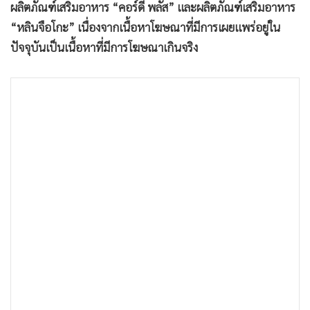
ผลิตภัณฑ์เสริมอาหาร “คอร์ดี้ พลัส” และผลิตภัณฑ์เสริมอาหาร
•
เกม
“หลินจือโกะ” เนื่องจากเนื้อหาโฆษณาที่มีการเผยแพร่อยู่ใน
•
วิทยาศาสตร์
ปัจจุบันเป็นเนื้อหาที่มีการโฆษณาเกินจริง
•
SMEs
•
หุ้น
•
อินโดจีน
•
กองทุนรวม
•
Celeb Online
•
Factcheck
•
ญี่ปุ่น
•
News1
•
Gotomanager