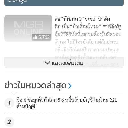
จากโครงข่ายโทรศัพท์เคลื่อนที่ งบประมาณ 10,000,000 บาท
แฉ“ทัพภาค 3”ชงขอ“ป่าเต็ง
*** เดินหน้าประมูลเลขสวย
รัง”เป็น“ป่าเสื่อมโทรม” **พิลึกรัฐ
อุ้มทีวีดิจิทัลที่เอกชนต้องรับผิดชอบ
5,762
จากนั้น ที่ประชุม กสทช. ได้มีมติเห็นชอบให้มีการจัดประมูลเลข
ตัวเอง ไม่มีใครบังคับ แต่สัมปทาน
หมายโทรศัพท์เคลื่อนที่ที่เป็นเลขหมายสวย ครั้งที่ 1/2561 ในวัน
คลื่นมือถือโดนปั่นราคา จนประมูล
ที่ 27 พ.ค. 2561 ณ สำนักงาน กสทช. โดยในการประมูลครั้งนี้
รอบใหม่จะเจ๊งทั้งระบบ กลับเฉย
แสดงเพิ่มเติม
**พิรุธ“รมต.ศิริ”แก้ชื่อ คกก.SEA
จะนำเลขหมายออกมาประมูลทั้งสิ้น 259 เลขหมาย โดยแบ่ง
ประเมินผลกระทบโรงไฟฟ้าถ่านหิน
เป็นกลุ่มของเลขหมายสวยเก่าที่เคยนำออกมาประมูลแล้ว แต่ยัง
ไม่มีผู้เคาะราคาประมูล จำนวน 11 เลขหมาย และเป็นกลุ่มเลข
ข่าวในหมวดล่าสุด
“ฐากร” ยัน1800 MHz ประมูล 3 ใบ
หมายสวยใหม่ที่ยังไม่เคยนำออกประมูล จำนวน 248 เลขหมาย
อนุญาต ละ 15 MHz “แจส” ห้าม
โดยกลุ่มเลขหมายสวยเก่าจำนวน 11 เลขหมายที่เคยนำออกมา
ช็อก! ข้อมูลรั่วทั่วโลก 5.6 หมื่นล้านบัญชี โยงไทย 221
ประมูล
1
1,241
ล้านบัญชี
ประมูลแล้ว แต่ยังไม่มีผู้เคาะราคา จะนำมาประมูลครั้งนี้ด้วยวิธี
การประมูลถอยหลัง โดยตั้งเพดานราคาสุดท้ายไว้ที่ราคาไม่ต่ำ
2
กว่า 75% ของราคาเริ่มต้น ส่วนการประมูลกลุ่มเลขหมายสวย