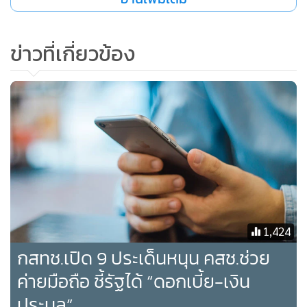
ข่าวที่เกี่ยวข้อง
3. โครงการศึกษาเพื่อการพัฒนาระบบตรวจสอบการใช้คลื่น
ความถี่ สำหรับเครื่องวิทยุคมนาคมที่ใช้กำลังส่งต่ำ งบประมาณ
15,000,000 บาท
4. โครงการพัฒนาต้นแบบโรงเรียนใช้งานอินเทอร์เน็ตไปสู่
โรงเรียนอัจฉริยะ (Smart School) งบประมาณ 10,000,000
บาท
5. โครงการจัดทำแผนแม่บทการส่งเสริมและพัฒนาบุคลากรด้าน
กิจการกระจายเสียง กิจการโทรทัศน์ กิจการโทรคมนาคม และ
1,424
เทคโนโลยีสารสนเทศ ระยะ 5 ปี งบประมาณ 5,000,000 บาท
กสทช.เปิด 9 ประเด็นหนุน คสช.ช่วย
ค่ายมือถือ ชี้รัฐได้ “ดอกเบี้ย-เงิน
6. โครงการพัฒนาแอปพลิเคชั่นสำหรับติดตั้งในโทรศัพท์
ประมูล”
เคลื่อนที่เพื่อวัดความแรงการแพร่กระจายคลื่นแม่เหล็กไฟฟ้า