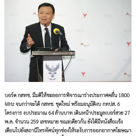
•
Good health & Well-being
•
Green Innovation & SD
•
Management & HR
•
MGR Live
•
Infographic
•
การเมือง
•
ท่องเที่ยว
•
กีฬา
•
ต่างประเทศ
•
Special Scoop
•
เศรษฐกิจ-ธุรกิจ
บอร์ด กสทช. มีมติให้ชะลอการพิจารณาร่างประกาศคลื่น 1800
•
จีน
MHz จนกว่าจะได้ กสทช. ชุดใหม่ พร้อมอนุมัติงบ กทปส. 6
โครงการ งบประมาณ 64 ล้านบาท เดินหน้าประมูลเบอร์สวย 27
•
ชุมชน-คุณภาพชีวิต
พ.ค. จำนวน 259 เลขหมาย ขณะเดียวกัน ยังได้มีหนังสือแจ้ง
•
อาชญากรรม
เตือนไปยังสถานีโทรทัศน์ทุกช่องให้ระงับการออกอากาศโฆษณา
•
Motoring