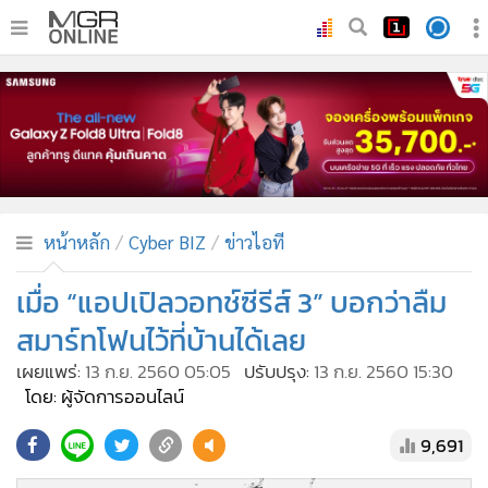
•
หน้าหลัก
•
ทันเหตุการณ์
•
ภาคใต้
•
ภูมิภาค
•
Online Section
หน้าหลัก
Cyber BIZ
ข่าวไอที
•
บันเทิง
•
ผู้จัดการรายวัน
เมื่อ “แอปเปิลวอทช์ซีรีส์ 3” บอกว่าลืม
•
คอลัมนิสต์
สมาร์ทโฟนไว้ที่บ้านได้เลย
•
ละคร
เผยแพร่:
13 ก.ย. 2560 05:05
ปรับปรุง:
13 ก.ย. 2560 15:30
•
CbizReview
โดย: ผู้จัดการออนไลน์
•
Cyber BIZ
9,691
•
ผู้จัดกวน