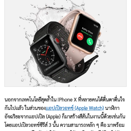
•
Good health & Well-being
•
Green Innovation & SD
•
Management & HR
•
MGR Live
•
Infographic
•
การเมือง
•
ท่องเที่ยว
•
กีฬา
•
ต่างประเทศ
•
Special Scoop
•
เศรษฐกิจ-ธุรกิจ
นอกจากเทคโนโลยีสุดล้ำใน iPhone X ที่หลายคนได้ตื่นตาตื่นใจ
•
จีน
กันไปแล้ว ในส่วนของ
แอปเปิลวอทช์ (Apple Watch)
นาฬิกา
•
ชุมชน-คุณภาพชีวิต
อัจฉริยะจากแอปเปิล (Apple) ก็มาสร้างสีสันในงานนี้ด้วยเช่นกัน
•
อาชญากรรม
โดยแอปเปิลวอทช์ซีรีส์ 3 นั้น ความสามารถหลัก ๆ คือ มาพร้อม
•
Motoring