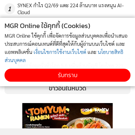
SYNEX กำไร Q2/69 แตะ 224 ล้านบาท แรงหนุน AI-
1
Cloud
โดย Apple Watch Series 3 (GPS + เซลลูลาร์) เปิดให้จองได้
MGR Online ใช้คุกกี้ (Cookies)
2
ตั้งแต่วันที่ 15 กันยายนนี้ และเปิดวางจำหน่ายในวันที่ 22
MGR Online ใช้คุกกี้ เพื่อจัดการข้อมูลส่วนบุคคลเพื่อนำเสนอ
กันยายน เป็นต้นไป (เฉพาะในออสเตรเลีย, แคนาดา, จีน,
ประสบการณ์คอนเทนต์ที่ดีที่สุดให้กับผู้อ่านบนเว็บไซต์ และ
Tenable ชี้ภัย Toxic Cloud Trilogy เตือนองค์กรไทย
ฝรั่งเศส, เยอรมนี, ญี่ปุ่น, เปอร์โตริโก, สวิตเซอร์แลนด์, สหราช
3
ปรับรับนโยบาย Cloud First
แอพพลิเคชั่น
เงื่อนไขการใช้งานเว็บไซต์
และ
นโยบายสิทธิ
อาณาจักร, และสหรัฐอเมริกา)
ส่วนบุคคล
ช็อก! ข้อมูลรั่วทั่วโลก 5.6 หมื่นล้านบัญชี โยงไทย 221
4
ล้านบัญชี
รับทราบ
ข่าวอื่นในหมวด