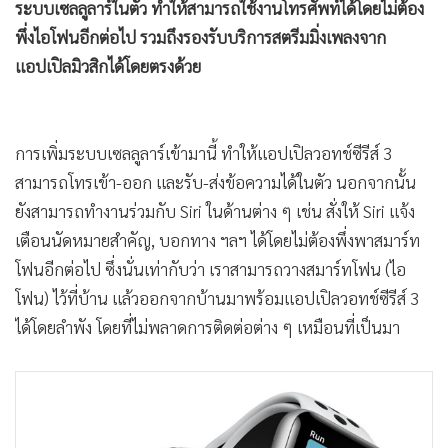
ระบบเซลลูลาร์ในตัว ทำให้สามารถใช้งานโทรศัพท์ได้โดยไม่ต้อง
•
เกม
พึ่งไอโฟนอีกต่อไป รวมถึงรองรับบริการสตรีมมิ่งเพลงจาก
•
วิทยาศาสตร์
แอปเปิลมิวสิกได้โดยตรงด้วย
•
SMEs
•
หุ้น
•
อินโดจีน
การเพิ่มระบบเซลลูลาร์เข้ามานี้ ทำให้แอปเปิลวอทช์ซีรีส์ 3
•
กองทุนรวม
สามารถโทรเข้า-ออก และรับ-ส่งข้อความได้ในตัว นอกจากนั้น
•
Celeb Online
ยังสามารถทำงานร่วมกับ Siri ในด้านต่าง ๆ เช่น สั่งให้ Siri แจ้ง
•
Factcheck
เตือนนัดหมายสำคัญ, บอกทาง ฯลฯ ได้โดยไม่ต้องพึ่งพาสมาร์ท
•
ญี่ปุ่น
โฟนอีกต่อไป ซึ่งนั่นเท่ากับว่า เราสามารถวางสมาร์ทโฟน (ไอ
•
News1
โฟน) ไว้ที่บ้าน แล้วออกจากบ้านมาพร้อมแอปเปิลวอทช์ซีรีส์ 3
ได้โดยลำพัง โดยที่ไม่พลาดการติดต่อต่าง ๆ เหมือนที่เป็นมา
•
Gotomanager