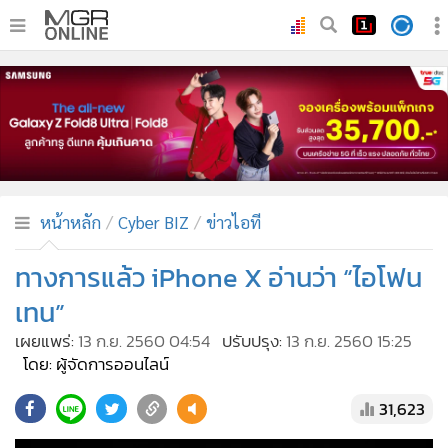
•
หน้าหลัก
•
ทันเหตุการณ์
•
ภาคใต้
•
ภูมิภาค
•
Online Section
หน้าหลัก
Cyber BIZ
ข่าวไอที
•
บันเทิง
•
ผู้จัดการรายวัน
ทางการแล้ว iPhone X อ่านว่า “ไอโฟน
•
คอลัมนิสต์
เทน”
•
ละคร
เผยแพร่:
13 ก.ย. 2560 04:54
ปรับปรุง:
13 ก.ย. 2560 15:25
•
CbizReview
โดย: ผู้จัดการออนไลน์
•
Cyber BIZ
31,623
•
ผู้จัดกวน