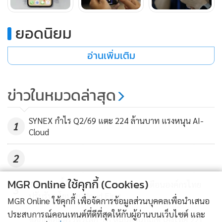
บนหน้าจอให้ตรงกับแสงรอบ ๆ อยู่ตลอดเวลา จึงทำให้
ประสบการณ์การรับชมมีความเป็นธรรมชาติมากขึ้น เหมือน
ยอดนิยม
กำลังดูแผ่นกระดาษจริง ๆ” แอปเปิล ระบุ
อ่านเพิ่มเติม
ชิปใน iPhone X ถูกเรียกว่า A11 Bionic เป็น CPU แบบ 6 คอร์
ซึ่งประกอบด้วยคอร์ประมวลผลการทำงาน 2 คอร์ที่เร็วขึ้น 25%
ข่าวในหมวดล่าสุด
ตอนนี้ iPhone X มี 2 สี คือ สีเงิน และสีเทาสเปซเกรย์ สามารถ
SYNEX กำไร Q2/69 แตะ 224 ล้านบาท แรงหนุน AI-
ทนน้ำ และฝุ่น ที่ระดับ IP67 ระดับเดียวกับ iPhone 7 รุ่นพี่
1
Cloud
iPhone X มาพร้อมระบบกล้องหลังคู่ความละเอียด 12 เมกะ
2
พิกเซล ที่ออกแบบขึ้นใหม่ พร้อมด้วยระบบป้องกันภาพสั่นไหวคู่
แบบออปติคอล กล้องมุมกว้างมีรูรับแสงขนาด ƒ/1.8 ส่วนกล้อง
MGR Online ใช้คุกกี้ (Cookies)
Tenable ชี้ภัย Toxic Cloud Trilogy เตือนองค์กรไทย
3
เทเลโฟโต้มีรูรับแสงกว้างขึ้นเป็น ƒ/2.4
ปรับรับนโยบาย Cloud First
MGR Online ใช้คุกกี้ เพื่อจัดการข้อมูลส่วนบุคคลเพื่อนำเสนอ
ประสบการณ์คอนเทนต์ที่ดีที่สุดให้กับผู้อ่านบนเว็บไซต์ และ
ช็อก! ข้อมูลรั่วทั่วโลก 5.6 หมื่นล้านบัญชี โยงไทย 221