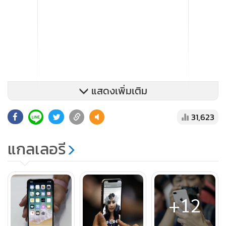
แสดงเพิ่มเติม
31,623
แกลเลอรี
“จอภาพ HDR ยังรองรับ Dolby Vision และ HDR10 ซึ่งทั้งหมด
+12
นี้ทำให้รูปภาพ และวิดีโอ ดูสวยสดงดงามยิ่งกว่าเดิม และการ
แสดงผลแบบ True Tone ที่เพิ่มเข้ามายังช่วยปรับไวต์บาลานซ์