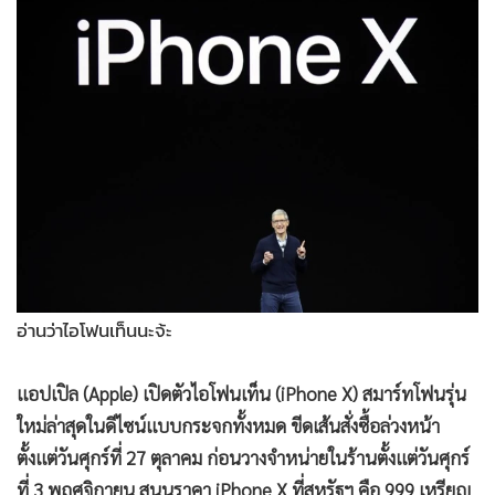
•
Good health & Well-being
•
Green Innovation & SD
•
Management & HR
•
MGR Live
•
Infographic
•
การเมือง
•
ท่องเที่ยว
•
กีฬา
•
ต่างประเทศ
•
Special Scoop
อ่านว่าไอโฟนเท็นนะจ้ะ
•
เศรษฐกิจ-ธุรกิจ
•
จีน
แอปเปิล (Apple) เปิดตัวไอโฟนเท็น (iPhone X) สมาร์ทโฟนรุ่น
•
ชุมชน-คุณภาพชีวิต
ใหม่ล่าสุดในดีไซน์แบบกระจกทั้งหมด ขีดเส้นสั่งซื้อล่วงหน้า
•
อาชญากรรม
ตั้งแต่วันศุกร์ที่ 27 ตุลาคม ก่อนวางจำหน่ายในร้านตั้งแต่วันศุกร์
•
Motoring
ที่ 3 พฤศจิกายน สนนราคา iPhone X ที่สหรัฐฯ คือ 999 เหรียญ