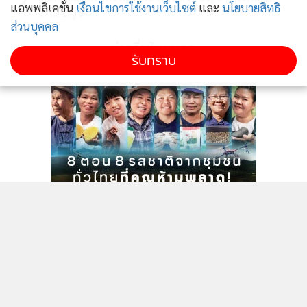
4
แอพพลิเคชั่น
เงื่อนไขการใช้งานเว็บไซต์
และ
นโยบายสิทธิ
ล้านบัญชี
ส่วนบุคคล
ข่าวอื่นในหมวด
รับทราบ
กล้องหลังคู่แนวตั้งของ iPhone X