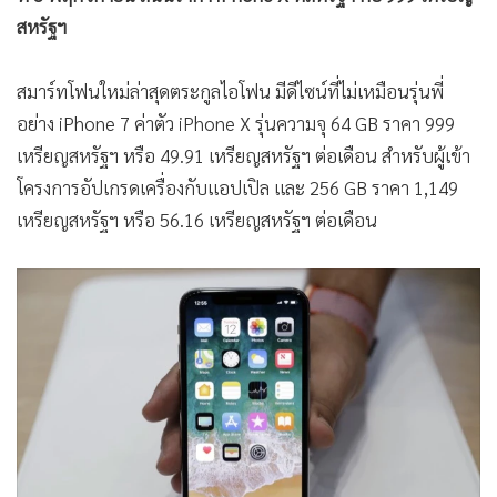
•
เกม
สหรัฐฯ
•
วิทยาศาสตร์
•
SMEs
สมาร์ทโฟนใหม่ล่าสุดตระกูลไอโฟน มีดีไซน์ที่ไม่เหมือนรุ่นพี่
•
หุ้น
อย่าง iPhone 7 ค่าตัว iPhone X รุ่นความจุ 64 GB ราคา 999
เหรียญสหรัฐฯ หรือ 49.91 เหรียญสหรัฐฯ ต่อเดือน สำหรับผู้เข้า
•
อินโดจีน
โครงการอัปเกรดเครื่องกับแอปเปิล และ 256 GB ราคา 1,149
•
กองทุนรวม
เหรียญสหรัฐฯ หรือ 56.16 เหรียญสหรัฐฯ ต่อเดือน
•
Celeb Online
•
Factcheck
•
ญี่ปุ่น
•
News1
•
Gotomanager