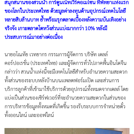
สนุกสนานของสวนน้ำ การ์ตูนเน็ทเวิร์คอเมโซน ที่พัทยาแห่งแรก
•
เกม
ของโลกในประเทศไทย ด้วยมูลค่าลงทุนด้านอุปกรณ์เทคโนโลยี
•
วิทยาศาสตร์
หลายสิบล้านบาท ย้ำพร้อมรุกตลาดเบื้องหลังความบันเทิงอย่าง
•
SMEs
จริงจัง เกาะตลาดโตหวังส่วนแบ่งมากกว่า 10% หลังมี
•
หุ้น
ประสบการณ์มาอย่างต่อเนื่อง
•
อินโดจีน
•
กองทุนรวม
นายอโณทัย เวทยากร กรรมการผู้จัดการ บริษัท เดลล์
•
Celeb Online
คอร์ปอเรชั่น (ประเทศไทย) และผู้จัดการทั่วไปภาคพื้นอินโดจีน
•
Factcheck
กล่าวว่า สวนน้ำแห่งนี้จะมีเทคโนโลยีสำหรับอำนวยความสะดวก
•
ญี่ปุ่น
ทั้งส่วนของระบบหลังบ้านบนแพลตฟอร์มเปิด และส่วนการ
•
News1
บริการลูกค้าที่เข้ามาใช้บริการด้วยอุปกรณ์ทั้งหมดจากเดลล์ โดย
แบ่งเป็นส่วนของเซิร์ฟเวอร์ที่จะอำนวยความสะดวกในส่วนของ
•
Gotomanager
การบริหารข้อมูลทั้งหมดที่เกิดขึ้น รองรับระบบการจำหน่ายตั๋ว
ทั้งออนไลน์ และออฟไลน์