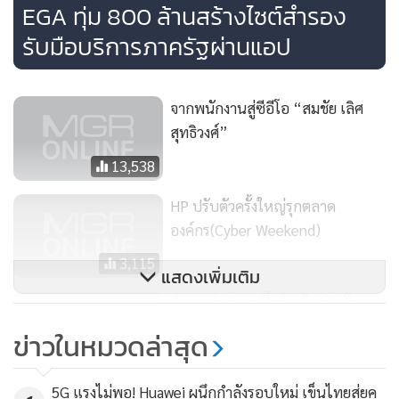
EGA ทุ่ม 800 ล้านสร้างไซต์สำรอง
ก้องโลก จากค่ายกันตนา โดยเดลล์หวังเพิ่มส่วนแบ่งในปีนี้ให้
รับมือบริการภาครัฐผ่านแอป
มากกว่า 10% หลังจากตลาดเริ่มเติบโตอย่างช้าๆ ช่วงปีที่ผ่านมา
และครั้งนี้ถือเป็นการรุกตลาดที่มีมูลค่าหลายสิบล้านบาทในการ
เนรมิตสวนน้ำการ์ตูนเน็ทเวิร์คอเมโซนแห่งแรกของโลก ให้มี
จากพนักงานสู่ซีอีโอ “สมชัย เลิศ
เทคโนโลยีพร้อมสำหรับการอำนวยความสะดวกอย่างแท้จริง
สุทธิวงศ์”
13,538
HP ปรับตัวครั้งใหญ่รุกตลาด
องค์กร(Cyber Weekend)
3,115
แสดงเพิ่มเติม
ดีแทคส่ง “แฮปปี้สโนว์ไวท์” ปั่นราย
ได้ท็อปอัพเพิ่ม 15-20%
ข่าวในหมวดล่าสุด
3,976
5G แรงไม่พอ! Huawei ผนึกกำลังรอบใหม่ เข็นไทยสู่ยุค