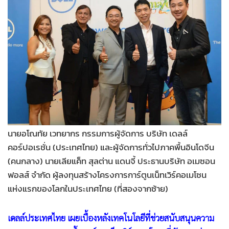
•
Good health & Well-being
•
Green Innovation & SD
•
Management & HR
•
MGR Live
•
Infographic
•
การเมือง
•
ท่องเที่ยว
•
กีฬา
•
ต่างประเทศ
นายอโณทัย เวทยากร กรรมการผู้จัดการ บริษัท เดลล์
•
Special Scoop
คอร์ปอเรชั่น (ประเทศไทย) และผู้จัดการทั่วไปภาคพื้นอินโดจีน
•
เศรษฐกิจ-ธุรกิจ
(คนกลาง) นายเลียแค็ท สุลต่าน แดนจี้ ประธานบริษัท อเมซอน
ฟอลส์ จำกัด ผู้ลงทุนสร้างโครงการการ์ตูนเน็ทเวิร์คอเมโซน
•
จีน
แห่งแรกของโลกในประเทศไทย (ที่สองจากซ้าย)
•
ชุมชน-คุณภาพชีวิต
•
อาชญากรรม
เดลล์ประเทศไทย เผยเบื้องหลังเทคโนโลยีที่ช่วยสนับสนุนความ
•
Motoring