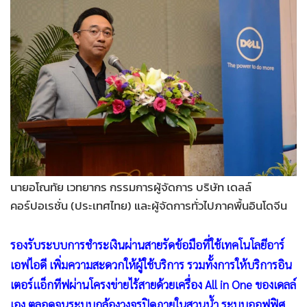
นายอโณทัย เวทยากร กรรมการผู้จัดการ บริษัท เดลล์
คอร์ปอเรชั่น (ประเทศไทย) และผู้จัดการทั่วไปภาคพื้นอินโดจีน
รองรับระบบการชำระเงินผ่านสายรัดข้อมือที่ใช้เทคโนโลยีอาร์
เอฟไอดี เพิ่มความสะดวกให้ผู้ใช้บริการ รวมทั้งการให้บริการอิน
เตอร์แอ็กทีฟผ่านโครงข่ายไร้สายด้วยเครื่อง All in One ของเดลล์
เอง ตลอดจนระบบกล้องวงจรปิดภายในสวนน้ำ ระบบออฟฟิศ