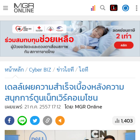
•
หน้าหลัก
•
ทันเหตุการณ์
•
ภาคใต้
•
ภูมิภาค
•
Online Section
หน้าหลัก
Cyber BIZ
ข่าวไอที
ไอที
•
บันเทิง
•
ผู้จัดการรายวัน
เดลล์เผยความสำเร็จเบื้องหลังความ
•
คอลัมนิสต์
สนุกการ์ตูนเน็ทเวิร์คอเมโซน
•
ละคร
เผยแพร่:
21 ก.ค. 2557 17:12
โดย: MGR Online
•
CbizReview
1,403
•
Cyber BIZ
•
ผู้จัดกวน