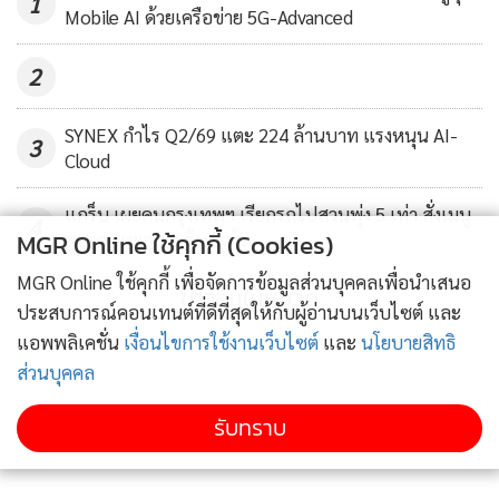
1
Mobile AI ด้วยเครือข่าย 5G-Advanced
2
SYNEX กำไร Q2/69 แตะ 224 ล้านบาท แรงหนุน AI-
3
Cloud
แกร็บ เผยคนกรุงเทพฯ เรียกรถไปสวนพุ่ง 5 เท่า สั่งเมนู
4
MGR Online ใช้คุกกี้ (Cookies)
สุขภาพทะลุ 10 ล้านแก้ว
MGR Online ใช้คุกกี้ เพื่อจัดการข้อมูลส่วนบุคคลเพื่อนำเสนอ
ข่าวอื่นในหมวด
ประสบการณ์คอนเทนต์ที่ดีที่สุดให้กับผู้อ่านบนเว็บไซต์ และ
แอพพลิเคชั่น
เงื่อนไขการใช้งานเว็บไซต์
และ
นโยบายสิทธิ
ส่วนบุคคล
นายเลียแค็ท สุลต่าน แดนจี้ ประธานบริษัท อเมซอน ฟอลส์
รับทราบ
จำกัด ผู้ลงทุนสร้างโครงการการ์ตูนเน็ทเวิร์คอเมโซน แห่งแรก
ของโลกในประเทศไทย กล่าวว่า สิ่งนี้จะเป็นความภาคภูมิใจให้แก่