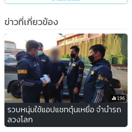
•
เกม
•
วิทยาศาสตร์
ข่าวที่เกี่ยวข้อง
•
SMEs
•
หุ้น
•
อินโดจีน
•
กองทุนรวม
•
Celeb Online
•
Factcheck
•
ญี่ปุ่น
•
News1
•
Gotomanager
196
รวบหนุ่มใช้แอปแชทตุ๋นเหยื่อ จำนำรถ
ลวงโลก