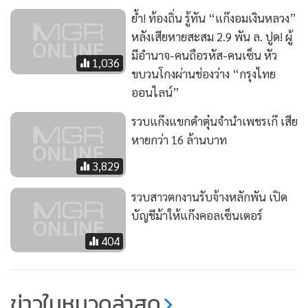
ย้ำ! ท้องถิ่น รู้ทัน “แก๊งอมเงินหลวง”
หลังเสียหายสะสม 2.9 พัน ล. ปูด! ผู้
มีอำนาจ-คนถือรหัส-คนเซ็น หัว
1,036
ขบวนโกงผ่านช่องว่าง “กรุงไทย
ออนไลน์”
รวบแก๊งแขกดำตุ๋นจำนำเพชรเก๊ เสีย
หายกว่า 16 ล้านบาท
3,829
รวบสาวตกงานรับจ้างหลักพัน เปิด
บัญชีม้าให้แก๊งคอลเซ็นเตอร์
404
ข่าวในหมวดล่าสุด