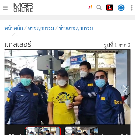
•
หน้าหลัก
หน้าหลัก
อาชญากรรม
ข่าวอาชญากรรม
•
ทันเหตุการณ์
•
ภาคใต้
แกลเลอรี
รูปที่
1
จาก 3
•
ภูมิภาค
•
Online Section
•
บันเทิง
•
ผู้จัดการรายวัน
•
คอลัมนิสต์
•
ละคร
•
CbizReview
•
Cyber BIZ
•
ผู้จัดกวน