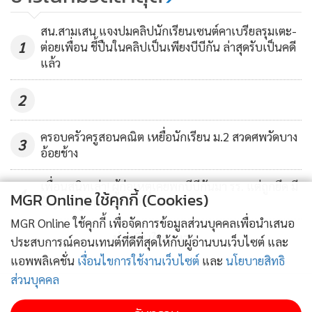
สน.สามเสน แจงปมคลิปนักเรียนเซนต์คาเบรียลรุมเตะ-
1
ต่อยเพื่อน ชี้ปืนในคลิปเป็นเพียงบีบีกัน ล่าสุดรับเป็นคดี
แล้ว
2
ครอบครัวครูสอนคณิต เหยื่อนักเรียน ม.2 สวดศพวัดบาง
3
อ้อยช้าง
เพื่อนสนิทเล่า! ผู้ก่อเหตุเคยพกบีบีกันมา รร. แต่ถูกยึด มี
4
MGR Online ใช้คุกกี้ (Cookies)
ปัญหาครูภาษาไทยให้เกรด 0
MGR Online ใช้คุกกี้ เพื่อจัดการข้อมูลส่วนบุคคลเพื่อนำเสนอ
ข่าวอื่นในหมวด
ประสบการณ์คอนเทนต์ที่ดีที่สุดให้กับผู้อ่านบนเว็บไซต์ และ
แอพพลิเคชั่น
เงื่อนไขการใช้งานเว็บไซต์
และ
นโยบายสิทธิ
ส่วนบุคคล