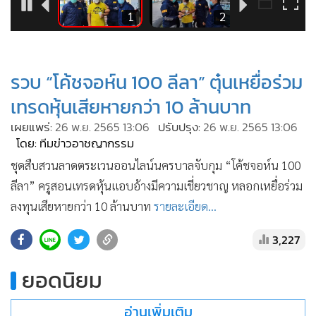
•
Good health & Well-being
3
1
2
•
Green Innovation & SD
•
Management & HR
•
MGR Live
รวบ “โค้ชจอห์น 100 ลีลา” ตุ๋นเหยื่อร่วม
•
Infographic
เทรดหุ้นเสียหายกว่า 10 ล้านบาท
•
การเมือง
เผยแพร่:
26 พ.ย. 2565 13:06
ปรับปรุง:
26 พ.ย. 2565 13:06
•
ท่องเที่ยว
โดย: ทีมข่าวอาชญากรรม
•
กีฬา
ชุดสืบสวนลาดตระเวนออนไลน์นครบาลจับกุม “โค้ชจอห์น 100
•
ต่างประเทศ
ลีลา” ครูสอนเทรดหุ้นแอบอ้างมีความเชี่ยวชาญ หลอกเหยื่อร่วม
•
Special Scoop
ลงทุนเสียหายกว่า 10 ล้านบาท
รายละเอียด...
•
เศรษฐกิจ-ธุรกิจ
3,227
•
จีน
•
ชุมชน-คุณภาพชีวิต
ยอดนิยม
•
อาชญากรรม
•
Motoring
อ่านเพิ่มเติม