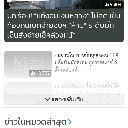
5,408
มีหน้าที่หรือผู้ปฏิบัติงานเกี่ยวข้องด้านการเงินการคลังของ อปท.
มท.ร้อน! “แก๊งอมเงินหลวง” ไม่ลด เข้ม
รวมถึงบุคคลที่มีหน้าที่นำเข้าข้อมูล และบุคคลที่มีหน้าที่อนุมัติ
ท้องถิ่นเบิกจ่ายงบฯ “ห้าม” ระดับบิ๊ก
ในระบบ
เซ็นสั่งจ่ายเช็คล่วงหน้า
“ไม่มีความรู้ความเข้าใจในการปฏิบัติหน้าที่ด้านการเบิกจ่ายเงิน
ตามระเบียบกระทรวงมหาดไทย และหนังสือสั่งการ ที่เกียวข้อง
คนบาปในคราบนักบุญ แผน FTX
หรือการเข้าใข้งานในระบบ โดยเฉพาะอำนาจหน้าที่ในการ
ปล้นเงินนักลงทุน ถูกวางหมากไว้
อนุมัติ”
ตั้งแต่ต้นแล้ว
10,737
ในด้านการจ่ายเงินด้วยเช็คเจ้าหน้าที่ที่รับผิดขอบสามารถดำเนิน
มท.แจ้งเงื่อนไข จี้ 800 ท้องถิ่น ใช้
การทุจริตปลอมลายมือผู้มือำนาจลงนามในเช็ค
เงินกู้ 2.9 พัน ล. “เศรษฐกิจฐานราก
แสดงเพิ่มเติม
ปี 65” เฉพาะ ทต.- อบต. 1.4 พัน
100
“โดยที่ธนาคาร ไม่เกิดความสงสัยในการปลอมลายมือชื่อ
โครงการ
เนื่องจากการมอบหมายให้บุคคลเพียงคนเดียวดำเนินการทุกขั้น
ข่าวในหมวดล่าสุด
รัฐบาลดันยกเลิกความผิดจากการใช้
ตอน และมีความสนิทสนมกับธนาคารหรือหน่วยงานภายนอก”