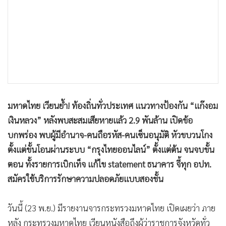
•
เกม
•
วิทยาศาสตร์
•
SMEs
•
หุ้น
•
อินโดจีน
•
กองทุนรวม
•
Celeb Online
มหาดไทย เวียนย้ำ! ท้องถิ่นทั่วประเทศ แนวทางป้องกัน “แก๊งอม
•
Factcheck
เงินหลวง” หลังพบสะสมเสียหายแล้ว 2.9 พันล้าน เปิดข้อ
•
ญี่ปุ่น
บกพร่อง พบผู้มีอำนาจ-คนถือรหัส-คนเซ็นอนุมัติ หัวขบวนโกง
ตั้งแต่ขั้นโอนผ่านระบบ “กรุงไทยออนไลน์” ตั้งแต่ต้น จนจบขั้น
•
News1
ตอน ทั้งรายการเบิกเท็จ แก้ไข statement ธนาคาร จี้ทุก อปท.
•
Gotomanager
สมัครใช้บริการรักษาความปลอดภัยแบบสองชั้น
วันนี้ (23 พ.ย.) มีรายงานจารกระทรวงมหาดไทย เปิดเผยว่า ภาย
หลัง กระทรวงมหาดไทย เวียนหนังสือถึงผู้ว่าราชการจังหวัดทั่ว