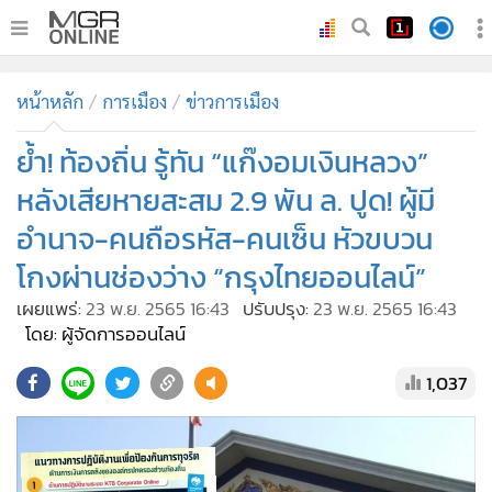
•
หน้าหลัก
หน้าหลัก
การเมือง
ข่าวการเมือง
•
ทันเหตุการณ์
•
ย้ำ! ท้องถิ่น รู้ทัน “แก๊งอมเงินหลวง”
ภาคใต้
•
ภูมิภาค
หลังเสียหายสะสม 2.9 พัน ล. ปูด! ผู้มี
•
Online Section
อำนาจ-คนถือรหัส-คนเซ็น หัวขบวน
•
บันเทิง
โกงผ่านช่องว่าง “กรุงไทยออนไลน์”
•
ผู้จัดการรายวัน
เผยแพร่:
23 พ.ย. 2565 16:43
ปรับปรุง:
23 พ.ย. 2565 16:43
•
คอลัมนิสต์
โดย: ผู้จัดการออนไลน์
•
ละคร
1,037
•
CbizReview
•
Cyber BIZ
•
ผู้จัดกวน