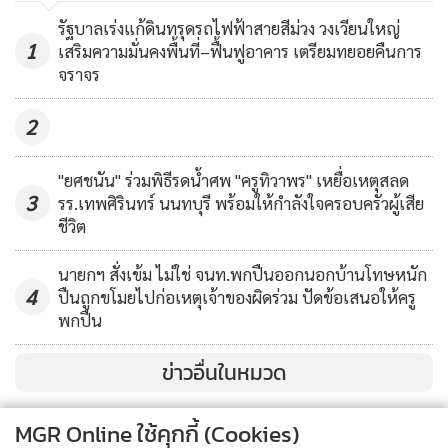
เช็คเป็นเรื่องด่วน หนุนแก้ปัญหาหนี้
รัฐบาลเร่งแก้ดินทรุดรถไฟฟ้าสายสีม่วง วงเวียนใหญ่
ให้เกิดความเป็นธรรม
121
สถ.ยังเน้นย้ำ ให้ อปท.ดำเนินการรักษาความปลอดภัยสองชั้น
1
เสริมความมั่นคงพื้นที่–ฟื้นฟูอาคาร เตรียมทยอยคืนการ
ด้วยการให้ อปท.ทุกแห่งที่ใช้งานระบบ KTB Corporate Online
จราจร
สมัครใช้บริการระบบรักษาความปลอดภัยแบบสองชั้น (Two-
2
Factor Authentication (2FA))
"ยศชนัน" ร่วมพิธีรดน้ำศพ "ครูทิวาพร" เหยื่อเหตุสลด
“โดยก่อนการอนุมัติเบิกจ่ายเงินในระบบ ธนาคารจะส่งรหัสลับใช้
3
รร.เทพศิรินทร์ นนทบุรี พร้อมให้กำลังใจครอบครัวผู้เสีย
ครั้งเดียว (One Time Password (OTP)) ไปที่เครื่องโทรศัพท์
ชีวิต
เคลื่อนที่ของบุคคลที่มืหน้าที่อนุมัติ (Company User
นายกฯ สั่งเข้ม ไม่ใช่ จนท.พกปืนออกนอกบ้านโทษหนัก
Authorized ที่ลงทะเบียนไว้ เพื่อให้นำรหัสสับดังกล่าวมากรอกใส่
4
ปืนถูกขโมยไปก่อเหตุเจ้าของผิดร่วม ปัดข้อเสนอให้ครู
หน้าจอเพื่ออนุมัติการเบิกจ่ายเงินในระบบ”
พกปืน
หรือ กรณีที่มีการทุจริตเกิดขึ้นให้แจ้งพนักงานสอบสวนเพื่อ
ข่าวอื่นในหมวด
ดำเนินคดีและยึดอายัดบัญชีธนาคาร ของผู้กระทำความผิดหรือ
ผู้เกี่ยวช้องตลอดจนสิ่งของหรือพยานหลักฐานต่างๆ ตามมาตรา
MGR Online ใช้คุกกี้ (Cookies)