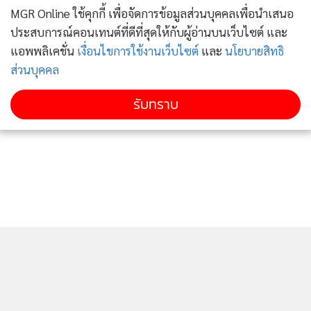
131 และมาตรา 132 แห่งประมวลกฎหมายวิธีพิจารณาความ
MGR Online ใช้คุกกี้ เพื่อจัดการข้อมูลส่วนบุคคลเพื่อนำเสนอ
อาญา
ประสบการณ์คอนเทนต์ที่ดีที่สุดให้กับผู้อ่านบนเว็บไซต์ และ
แอพพลิเคชั่น
เงื่อนไขการใช้งานเว็บไซต์
และ
นโยบายสิทธิ
ข้อมูลของ สำนักงานปลัดสำนักนายกรัฐมนตรี (สปน.) ที่แจ้งเวียน
ส่วนบุคคล
หน่วยงานราชการทั่วประเทศ
รับทราบ
เกี่ยวกับการรายงานผลการเร่งรัด ติดตามกรณีเงินขาดบัญชีหรือ
เจ้าหน้าที่ของรัฐทุจริต ประจำปีงบประมาณ พ.ศ. 2565 รอบ 6
เดือนแรก (1 ต.ค. 2564 - 31 มี.ค. 2565)
ระบุว่า กรณีขององค์กรปกครองส่วนท้องถิ่น 19 รายการ พบว่า
ความเสียหายถึง 22,140,809.10 บาท
โดยเฉพาะความเสียหายสูงสุดใน 42 รายการ คือ การทุจริต
ยักยอกเงินและทรัพย์สินราชการ 34 เรื่อง เสียหาย 66.7 ล้าน
บาทเศษ