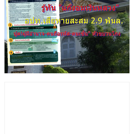
•
Good health & Well-being
•
Green Innovation & SD
•
Management & HR
•
MGR Live
•
Infographic
•
การเมือง
•
ท่องเที่ยว
•
กีฬา
•
ต่างประเทศ
•
Special Scoop
•
เศรษฐกิจ-ธุรกิจ
•
จีน
•
ชุมชน-คุณภาพชีวิต
•
อาชญากรรม
•
Motoring