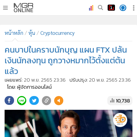
•
หน้าหลัก
หน้าหลัก
หุ้น
Cryptocurrency
•
ทันเหตุการณ์
•
คนบาปในคราบนักบุญ แผน FTX ปล้น
ภาคใต้
•
ภูมิภาค
เงินนักลงทุน ถูกวางหมากไว้ตั้งแต่ต้น
•
Online Section
แล้ว
•
บันเทิง
เผยแพร่:
20 พ.ย. 2565 23:36
ปรับปรุง:
20 พ.ย. 2565 23:36
•
ผู้จัดการรายวัน
โดย: ผู้จัดการออนไลน์
•
คอลัมนิสต์
10,738
•
ละคร
•
CbizReview
•
Cyber BIZ
•
ผู้จัดกวน