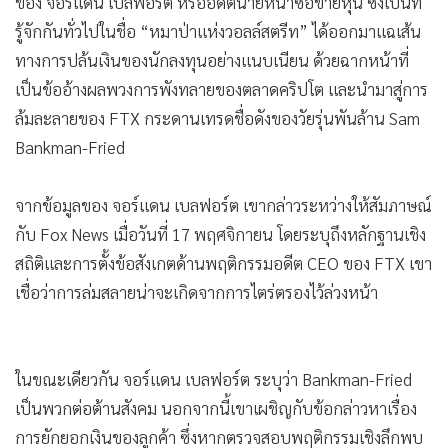
รู้จักกันทั่วไปในชื่อ “หมาป่าแห่งวอลล์สตรีท” ได้ออกมาแฉเส้น
•
เกม
ทางการปล้นเงินของนักลงทุนอย่างแนบเนียน ด้วยฉากหน้าที่
•
วิทยาศาสตร์
เป็นข้ออ้างผลพวงการพังทลายของตลาดคริปโต และนำมาสู่การ
•
SMEs
ล้มละลายของ FTX กระดานเทรดชื่อดังของวัยรุ่นพันล้าน Sam
•
หุ้น
Bankman-Fried
•
อินโดจีน
•
กองทุนรวม
จากข้อมูลของ จอร์แดน เบลฟอร์ต เขากล่าวระหว่างให้สัมภาษณ์
•
Celeb Online
กับ Fox News เมื่อวันที่ 17 พฤศจิกายน โดยระบุถึงหลักฐานเชิง
•
Factcheck
สถิติและการตั้งข้อสังเกตด้านพฤติกรรมอดีต CEO ของ FTX เขา
•
ญี่ปุ่น
เชื่อว่าการล่มสลายน่าจะเกิดจากการไตร่ตรองไว้ล่วงหน้า
•
News1
•
Gotomanager
ในขณะเดียวกัน จอร์แดน เบลฟอร์ต ระบุว่า Bankman-Fried
เป็นพวกต่อต้านสังคม นอกจากนี้เขาเผชิญกับข้อกล่าวหาเรื่อง
การยักยอกเงินของลูกค้า ซึ่งหากตรวจสอบพฤติกรรมเชิงลึกพบ