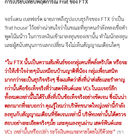
จอร์แดน เบลฟอร์ต ฉายภาพถึงรูปแบบธุรกิจของ FTX ว่าเป็น
'frat house' ไว้อย่างน่าสนใจว่าในขณะที่ทุกคนกำลังหลงเชื่อคำ
พูดโน้มน้าว ในการเทเงินเข้ามาลงทุนของเขานั้น ทำไมนักลงทุน
และผู้สนับสนุนการแลกเปลี่ยน จึงไม่เห็นสัญญาณเตือนใดๆ
“ใน FTX นั้นเป็นความสัมพันธ์ของกลุ่มคนที่คลั่งคริปโต หรือจะ
ว่าให้เข้าใจง่ายๆมันเหมือนบ้านญาติพี่น้อง กลุ่มเพื่อนสนิท
มากกว่าจะเป็นธุรกิจจริงๆ ซึ่งผมคิดว่าสิ่งที่น่าส่งสัยและรำคาญ
กว่านั้นคือข้อเท็จจริงที่ว่าเฮดจ์ฟันด์และ VCs ในเมเจอร์ลีก
ทั้งหมดเหล่านี้ไม่ได้รับสิ่งที่เป็นข้อเท็จจริงอย่างชัดเจน ซึ่งมันน่า
ตลกมากที่จะบอกว่า คุณรู้ไหมว่าบริษัทขนาดใหญ่เหล่านี้กำลัง
ลงทุนกับสัญญาณเตือนที่ชัดเจนเหล่านี้ บริษัทเหล่านั้นได้ตรวจ
สอบอย่างละเอียดจริงๆมั้ย และคุณลงทุนผ่าน เฮดจ์ฟันด์และ
VCs เหล่านั้นหรือเปล่า ระวังเงินคุณจะหายโดยไม่รู้ตัวละ”
เขา