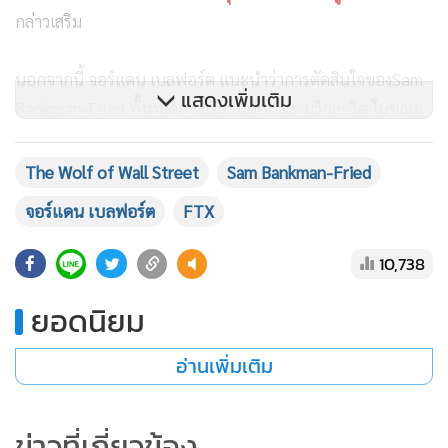
กล่าวเสริม
นอกจากนี้ จอร์แดน เบลฟอร์ต แนะนำว่าการตัดสินใจของSam
แสดงเพิ่มเติม
Bankman-Fried ทั้งหมดอาจเทียบได้กับความวิกลจริต ในขณะ
ที่ท้าทายหน่วยงานกำกับดูแลให้มุ่งเน้นไปที่ลูกค้าที่สูญเสียเงินไป
ในการล่มสลายของการแลกเปลี่ยน มากกว่าที่จะตามล่าตัวเขา ซึ่ง
The Wolf of Wall Street
Sam Bankman-Fried
การกล่าวอ้างว่าป่วยเป็นคนวิกลจริต เป็นหนึ่งในพฤติกรรมยอด
จอร์แดน เบลฟอร์ต
FTX
นิยมของผู้ต้องหาเพื่อฟอกตัวให้พ้นผิด
10,738
ผลกระทบต่อตลาดทั่วไปหลังวิกฤติการล้มละลายของ FTX
ยอดนิยม
แท้จริงแล้ว การล่มสลายของ FTX ส่งผลให้เกิดการปรับฐานของ
อ่านเพิ่มเติม
ตลาดอย่างกว้างขวาง โดยสินทรัพย์ส่วนใหญ่สูญเสียส่วนแบ่งที่
สำคัญในมูลค่าของมัน เหตุการณ์ดังกล่าวได้ขยายเวลาตลาดหมี
ออกไปและลดทอนมูลค่า crypto อีกอย่างน้อย 3-4 ปี
ข่าวที่เกี่ยวข้อง