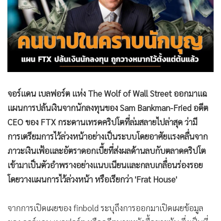
•
Good health & Well-being
•
Green Innovation & SD
•
Management & HR
•
MGR Live
•
Infographic
•
การเมือง
จอร์แดน เบลฟอร์ต แห่ง The Wolf of Wall Street ออกมาแฉ
•
ท่องเที่ยว
แผนการปล้นเงินจากนักลงทุนของ Sam Bankman-Fried อดีต
•
กีฬา
CEO ของ FTX กระดานเทรดคริปโตที่ล่มสลายไปล่าสุด ว่ามี
•
ต่างประเทศ
การเตรียมการไว้ล่วงหน้าอย่างเป็นระบบโดยอาศัยแรงคลื่นจาก
•
Special Scoop
ภาวะเงินเฟ้อและอัตราดอกเบี้ยที่ส่งผลด้านลบกับตลาดคริปโต
•
เศรษฐกิจ-ธุรกิจ
เข้ามาเป็นตัวอำพรางอย่างแนบเนียนและกลบเกลื่อนร่องรอย
•
จีน
โดยวางแผนการไว้ล่วงหน้า หรือเรียกว่า 'Frat House'
•
ชุมชน-คุณภาพชีวิต
•
อาชญากรรม
จากการเปิดเผยของ finbold ระบุถึงการออกมาเปิดเผยข้อมูล
•
Motoring
ของ จอร์แดน เบลฟอร์ต หรืออดีตนายหน้าซื้อขายหุ้น ซึ่งเป็นที่