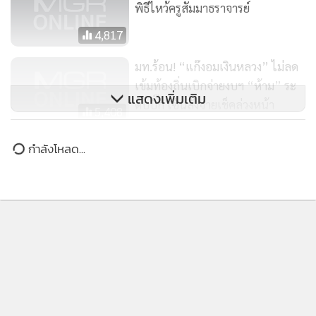
4,817
มท.ร้อน! “แก๊งอมเงินหลวง” ไม่ลด
เข้มท้องถิ่นเบิกจ่ายงบฯ “ห้าม” ระ
แสดงเพิ่มเติม
ดับบิ๊ก เซ็นสั่งจ่ายเช็คล่วงหน้า
5,408
Binance รับใบอนุญาติประกอบ
กำลังโหลด...
ธุรกิจคริปโตในเขตพื้นที่ Abu Dhabi
355