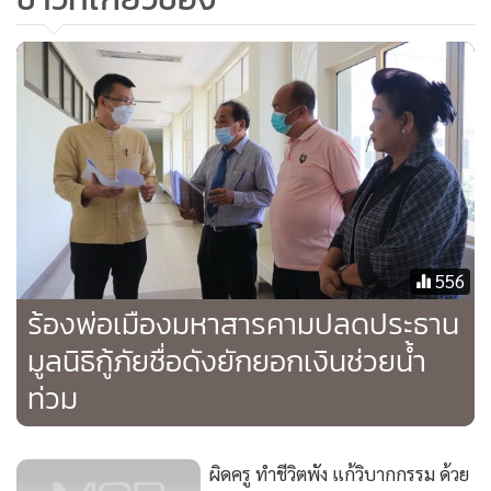
"เคล็ดลับสำหรับนักลงทุนเพื่อความอยู่รอดในฤดูหนาวของคริป
โต ซึ่งอาจจะยาวนานไปอีกอย่างน้อย 3-4 ปี สำหรับสินทรัพย์เช่น
Bitcoin (BTC) ลงทุนใน Bitcoin และ Ethereum (ETH) เท่านั้น
ซึ่งไม่ควรตื่นตระหนกและเทขายออกไป"
ที่น่าสนใจคือภาวะตลาดตกต่ำส่งผลกระทบต่อนักลงทุนในด้าน
ต่างๆ ตัวอย่างเช่น หลังจากการล่มสลายของ FTX เจ้าของโทเค็น
ดั้งเดิมของการแลกเปลี่ยน FTT ได้กลายเป็นผู้ที่กังวลมากที่ขณะ
556
ที่ผู้ถือ Dogecoin (DOGE) จัดอยู่ในกลุ่มนักลงทุน crypto ที่มี
ร้องพ่อเมืองมหาสารคามปลดประธาน
ความเครียดน้อยที่สุด ซึ่งประเด็นที่สำคัญมาจากแรงหนุนของ
มูลนิธิกู้ภัยชื่อดังยักยอกเงินช่วยน้ำ
Elon Musk หลังจากการเข้าซื้อทวิตเตอร์ และได้ทวิตว่าจะผลัก
ท่วม
ดันให้ Dogecoin เป็นเหรียญที่มีบทบาทสำคัญในการทำธุรกรรม
ในอนาคตต่อจากนี้ โดยเริ่มจากการรองรับในแพล็ทฟอร์มของทวิ
ตเตอร์ก่อนที่จะขยายออกไปยังพันธมิตรธุรกิจอื่นๆ
ผิดครู ทำชีวิตพัง แก้วิบากกรรม ด้วย
พิธีไหว้ครูสัมมาธราจารย์