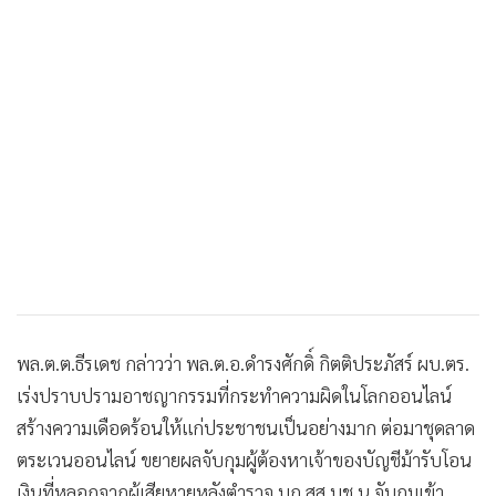
พล.ต.ต.ธีรเดช กล่าวว่า พล.ต.อ.ดำรงศักดิ์ กิตติประภัสร์ ผบ.ตร.
เร่งปราบปรามอาชญากรรมที่กระทำความผิดในโลกออนไลน์
สร้างความเดือดร้อนให้แก่ประชาชนเป็นอย่างมาก ต่อมาชุดลาด
ตระเวนออนไลน์ ขยายผลจับกุมผู้ต้องหาเจ้าของบัญชีม้ารับโอน
เงินที่หลอกจากผู้เสียหายหลังตำรวจ บก.สส.บช.น.จับกุมเข้า