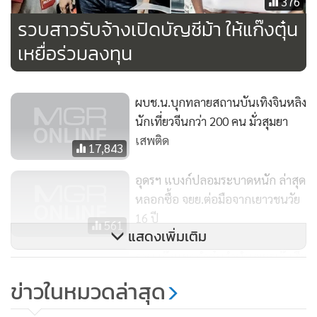
376
อยู่จริง ต้องพึงระลึกและตระหนักอยู่เสมอว่า ทุกครั้งที่ท่านให้
รวบสาวรับจ้างเปิดบัญชีม้า ให้แก๊งตุ๋น
ข้อมูลใดส่วนตัว ในโลกออนไลน์ ท่านกำลังจะถูกแก๊งมิจฉาชีพ
หลอกลวงหรือตกเป็นเหยื่อของกลุ่มเหล่านี้
เหยื่อร่วมลงทุน
ผบช.น.บุกทลายสถานบันเทิงจินหลิง
นักเที่ยวจีนกว่า 200 คน มั่วสุมยา
เสพติด
17,843
อุดรฯ แบงก์ปลอมระบาดหนัก ล่าสุด
หลอกซื้อ จยย.ต่อมือจากเยาวชนวัย
16 ปี
561
แสดงเพิ่มเติม
รวบแก๊งแขกดำตุ๋นจำนำเพชรเก๊ เสีย
หายกว่า 16 ล้านบาท
ข่าวในหมวดล่าสุด
3,829