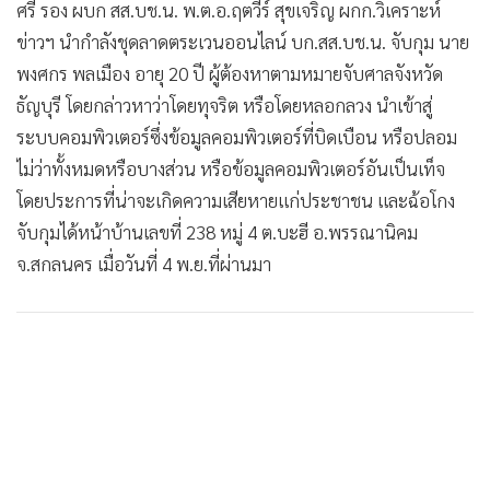
ศรี รอง ผบก สส.บช.น. พ.ต.อ.ฤตวีร์ สุขเจริญ ผกก.วิเคราะห์
•
เกม
ข่าวฯ นำกำลังชุดลาดตระเวนออนไลน์ บก.สส.บช.น. จับกุม นาย
•
วิทยาศาสตร์
พงศกร พลเมือง อายุ 20 ปี ผู้ต้องหาตามหมายจับศาลจังหวัด
•
SMEs
ธัญบุรี โดยกล่าวหาว่าโดยทุจริต หรือโดยหลอกลวง นำเข้าสู่
•
หุ้น
ระบบคอมพิวเตอร์ซึ่งข้อมูลคอมพิวเตอร์ที่บิดเบือน หรือปลอม
•
อินโดจีน
ไม่ว่าทั้งหมดหรือบางส่วน หรือข้อมูลคอมพิวเตอร์อันเป็นเท็จ
•
กองทุนรวม
โดยประการที่น่าจะเกิดความเสียหายแก่ประชาชน และฉ้อโกง
•
Celeb Online
จับกุมได้หน้าบ้านเลขที่ 238 หมู่ 4 ต.บะฮี อ.พรรณานิคม
•
Factcheck
จ.สกลนคร เมื่อวันที่ 4 พ.ย.ที่ผ่านมา
•
ญี่ปุ่น
•
News1
•
Gotomanager