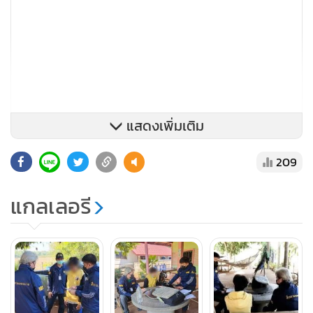
แสดงเพิ่มเติม
209
แกลเลอรี
จากนั้นเมื่อวันที่ 27 ส.ค.ที่ผ่านมา มีจดหมายจ่าหน้าซองผู้ส่งซึ่ง
น่าจะเป็นผู้เสียหายที่ถูกคนร้ายหลอกส่งเอกสารทางไปรษณีย์มา
ถึงนายพงศกร ภายในซองเอกสารเป็นข้อมูลที่ผู้เสียหายซึ่งถูก
หลอกได้แคปเจอร์ภาพหลักฐานการถูกหลอกขายสินค้าจำพวก
อะไหล่รถยนต์มือสอง จากเฟซบุ๊ก ชื่อบัญชี “พีระ ขายกันชน โต