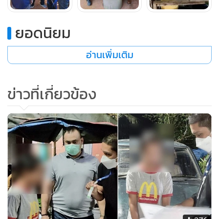
โยต้า เอสติม่า แท้” โดยข้อมูลผู้ส่งสินค้าที่หลอกผู้เสียหายนั้น
กลับกลายเป็นชื่อ-สกุลของตน แต่ข้อมูลผู้ส่งนั้นกลับไม่ใช่ของตน
ยอดนิยม
แต่อย่างใด จึงเกิดความตกใจจึงรีบลงประจำวันเป็นหลังฐานเพื่อ
แสดงความบริสุทธิ์ใจไว้ที่สถานีตำรวจในพื้นที่ตามภูมิลำเนา แต่ก็
อ่านเพิ่มเติม
มาถูกดำเนินคดีเนื่องจากคนร้ายนำข้อมูลของไปเปิดบัญชีม้าเพื่อ
รองรับเงินที่หลอกได้จากผู้เสียหาย เจ้าหน้าที่จึงควบคุมตัวนำส่ง
ข่าวที่เกี่ยวข้อง
พนักงานสอบสวน สภ.ลำลูกกา เพื่อดำเนินคดีตามกฎหมาย
พล.ต.ต.ธีรเดช กล่าวเน้นย้ำและเตือนภัยว่า อย่าหลงเชื่อ ส่งหรือ
โพสต์ข้อมูลส่วนตัวทางออนไลน์ให้แก่บุคคลอื่น มิฉะนั้น เหล่า
มิจฉาชีพจะนำข้อมูลสำคัญนำไปใช้ในการหลอกลวงท่าน หรือนำ
ไปใช้เปิดเป็นบัญชีม้าหลอกลวงบุคคลอื่นให้หลงเชื่อและโอนเงิน
เข้าบัญชีที่เปิดในชื่อของตน จนท่านอาจตกเป็นผู้ต้องหา ถูก
ดำเนินคดี มีทั้งโทษจำและโทษปรับ โดยไม่รู้ตัวจึงขอเตือนภัยไป
ยังพี่น้องประชาชนว่า โปรโมชัน หรือของฟรีในโลกออนไลน์ ไม่มี