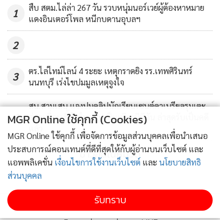
สืบ สตม.ไล่ล่า 267 วัน รวบหนุ่มนอร์เวย์ผู้ต้องหาหมาย
1
แดงอินเตอร์โพล หนีกบดานอุบลฯ
2
ตร.ไล่ไทม์ไลน์ 4 ระยะ เหตุกราดยิง รร.เทพศิรินทร์
3
นนทบุรี เร่งไขปมมูลเหตุจูงใจ
สน.สามเสน แจงปมคลิปนักเรียนเซนต์คาเบรียลรุมเตะ-
4
MGR Online ใช้คุกกี้ (Cookies)
ต่อยเพื่อน ชี้ปืนในคลิปเป็นเพียงบีบีกัน ล่าสุดรับเป็นคดี
แล้ว
MGR Online ใช้คุกกี้ เพื่อจัดการข้อมูลส่วนบุคคลเพื่อนำเสนอ
ประสบการณ์คอนเทนต์ที่ดีที่สุดให้กับผู้อ่านบนเว็บไซต์ และ
ข่าวอื่นในหมวด
แอพพลิเคชั่น
เงื่อนไขการใช้งานเว็บไซต์
และ
นโยบายสิทธิ
ส่วนบุคคล
รับทราบ