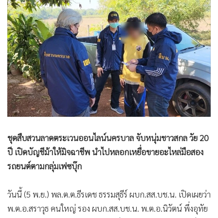
•
Good health & Well-being
•
Green Innovation & SD
•
Management & HR
•
MGR Live
•
Infographic
•
การเมือง
•
ท่องเที่ยว
•
กีฬา
•
ต่างประเทศ
•
Special Scoop
ชุดสืบสวนลาดตระเวนออนไลน์นครบาล จับหนุ่มชาวสกล วัย 20
•
เศรษฐกิจ-ธุรกิจ
ปี เปิดบัญชีม้าให้มิจฉาชีพ นำไปหลอกเหยื่อขายอะไหล่มือสอง
•
จีน
รถยนต์ตามกลุ่มเฟซบุ๊ก
•
ชุมชน-คุณภาพชีวิต
วันนี้ (5 พ.ย.) พล.ต.ต.ธีรเดช ธรรมสุธีร์ ผบก.สส.บช.น. เปิดเผยว่า
•
อาชญากรรม
พ.ต.อ.สราวุธ คนใหญ่ รอง ผบก.สส.บช.น. พ.ต.อ.นิวัตน์ พึ่งอุทัย
•
Motoring