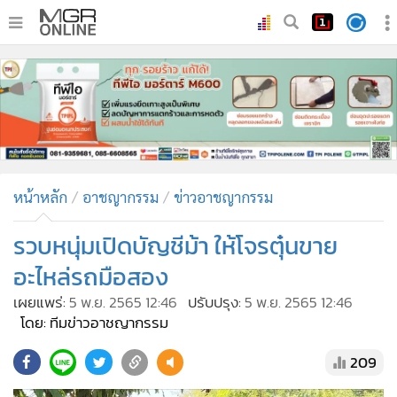
•
หน้าหลัก
•
ทันเหตุการณ์
•
ภาคใต้
•
ภูมิภาค
•
Online Section
หน้าหลัก
อาชญากรรม
ข่าวอาชญากรรม
•
บันเทิง
•
ผู้จัดการรายวัน
รวบหนุ่มเปิดบัญชีม้า ให้โจรตุ๋นขาย
•
คอลัมนิสต์
อะไหล่รถมือสอง
•
ละคร
เผยแพร่:
5 พ.ย. 2565 12:46
ปรับปรุง:
5 พ.ย. 2565 12:46
•
CbizReview
โดย: ทีมข่าวอาชญากรรม
•
Cyber BIZ
209
•
ผู้จัดกวน