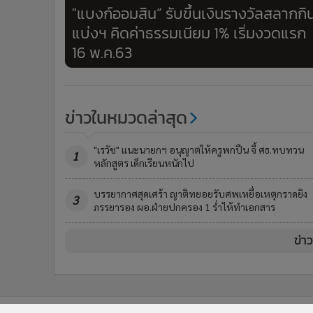
"แบงก์ออมสิน” รับขึ้นเงินรางวัลสลากกิ
แบ่งฯ คิดค่าธรรมเนียม 1% เริ่มงวดแรก
16 พ.ค.63
ข่าวในหมวดล่าสุด
"เรวัช" แนะนายกฯ อนุญาตให้ครูพกปืน จี้ ศธ.ทบทวน
1
หลักสูตร เด็กเรียนหนักไป
บรรยากาศสุดเศร้า ญาติทยอยรับศพเหยื่อเหตุกราดยิง
3
ภรรยารอง ผอ.ฝ่ายปกครอง 1 ร่ำไห้ทำเอกสาร
ข่า