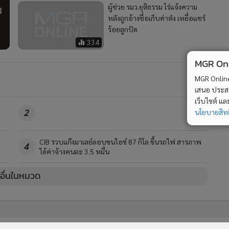
น
ผู้ช่วย รมว.ยุติธรรม โร่แจ้งความ
หลังถูกอ้างชื่อเก็บค่าต๋ง เหยื่อแชร์
ร้อยลูกปัด
334
MGR Onli
MGR Online 
เสนอ ประสบก
เว็บไซต์ แ
2
นโยบายสิทธ
CIB รวบแก๊งมาเลย์ลอบขนไอซ์ 87 กิโล.ขึ้นรถไฟ สารภาพ
4
ได้ค่าจ้างคนละ 3.5 หมื่น
วอื่นในหมวด