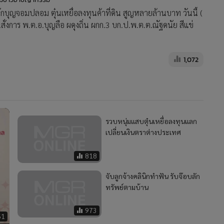
ุญจอมปลอม ตุ๋นเหยื่อลงทุนค้าที่ดิน สูญหลายล้านบาท วันนี้ (
ั่งการ พ.ต.อ.บุญลือ ผดุงถิ่น ผกก.3 บก.ป.พ.ต.ต.ณัฐดนัย สีแข่
1,072
รวบหนุ่มแสบตุ๋นเหยื่อลงทุนแลก
เปลี่ยนเงินตราต่างประเทศ
818
จับลูกจ้างคลินิกทำฟัน รับจ๊อบลัก
ทรัพย์ตามบ้าน
973
61