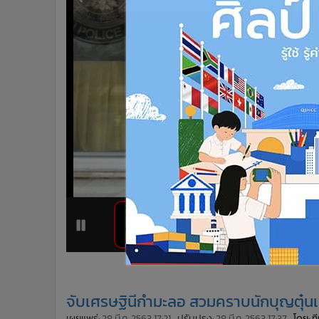
•
Management & HR
•
MGR Live
•
Infographic
•
การเมือง
•
ท่องเที่ยว
•
กีฬา
•
ต่างประเทศ
•
Special Scoop
•
เศรษฐกิจ-ธุรกิจ
•
จีน
•
ชุมชน-คุณภาพชีวิต
•
อาชญากรรม
•
Motoring
1
2
•
เกม
•
วิทยาศาสตร์
•
SMEs
จับเศรษฐินีกำมะลอ สวมคราบนักบุญตุ๋นเหย
•
หุ้น
เผยแพร่:
28 มี.ค. 2563 17:21
ปรับปรุง:
28 มี.ค. 2563 17:37
โดย: 