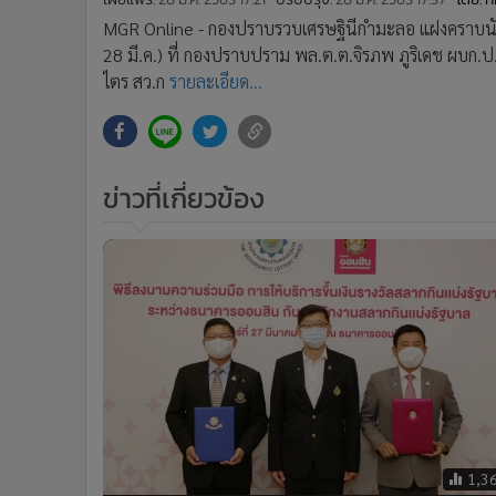
•
อินโดจีน
MGR Online - กองปราบรวบเศรษฐินีกำมะลอ แฝงคราบนักบ
•
กองทุนรวม
28 มี.ค.) ที่ กองปราบปราม พล.ต.ต.จิรภพ ภูริเดช ผบก.ป.ส
•
Celeb Online
ไตร สว.ก
รายละเอียด...
•
Factcheck
•
ญี่ปุ่น
•
News1
ข่าวที่เกี่ยวข้อง
•
Gotomanager
1,3