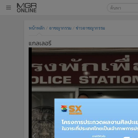
เลือกเครื่องมือท
•
หน้าหลัก
หน้าหลัก
อาชญากรรม
ข่าวอาชญากรรม
ค้นหา
•
ทันเหตุการณ์
Google
•
ภาคใต้
แกลเลอรี
•
ภูมิภาค
MGR Onl
•
Online Section
ค้นหาขั
•
บันเทิง
•
ผู้จัดการรายวัน
•
คอลัมนิสต์
•
ละคร
•
CbizReview
•
Cyber BIZ
•
ผู้จัดกวน
•
Good health & Well-being
•
Green Innovation & SD