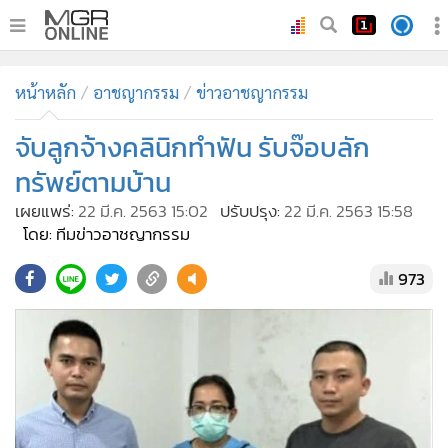
•
หน้าหลัก
หน้าหลัก
อาชญากรรม
ข่าวอาชญากรรม
•
ทันเหตุการณ์
•
จับลูกจ้างคลินิกทำฟัน รับจ๊อบลัก
ภาคใต้
•
ภูมิภาค
ทรัพย์ตามบ้าน
•
Online Section
เผยแพร่:
22 มี.ค. 2563 15:02
ปรับปรุง:
22 มี.ค. 2563 15:58
•
บันเทิง
โดย: ทีมข่าวอาชญากรรม
•
ผู้จัดการรายวัน
973
•
คอลัมนิสต์
•
ละคร
•
CbizReview
•
Cyber BIZ
•
ผู้จัดกวน