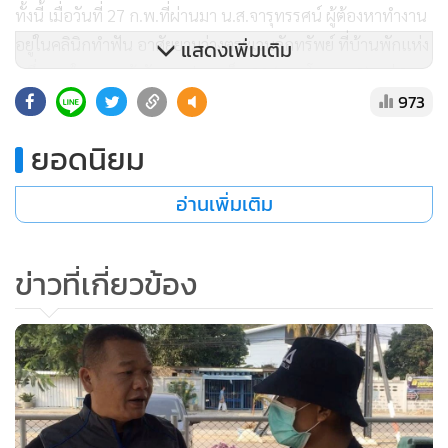
ทั้งนี้ เมื่อวันที่ 27 ก.พ.ที่ผ่านมา น.ส.จารุทรรศน์ ผู้ต้องหาทำงาน
อยู่ในคลินิกทำฟัน อาศัยยามว่างตระเวนลักทรัพย์ ที่บ้านพักแห่ง
แสดงเพิ่มเติม
หนึ่งภายในซอยแจ้งวัฒนะปากเกร็ด 28 (ซอยโรงยาง 2) หมู่ 2
973
ต.บางตลาด อ.ปากเกร็ด ได้สร้อยคอทองคำ หนัก 5 บาท จำนวน
1 เส้น สร้อยข้อมือทองคำ หนัก 5 บาท จำนวน 1 เส้น พระสมเด็จ
ยอดนิยม
เลี่ยมทอง จำนวน 1 องค์ และเงินสดอีก 7,000 บาท
อ่านเพิ่มเติม
สอบสวนผู้ต้องหารับสารภาพว่าใช้วิธีเดินกดกริ่งตามหน้าบ้าน
หลังต่างๆ เมื่อบ้านหลังใดไม่มีคนอยู่ ก็จะเข้าไปก่อเหตุ คดีล่าสุด
ข่าวที่เกี่ยวข้อง
หลังจากเข้าไปลองกดกริ่งแล้ว พบว่า ไม่มีใครอยู่ในบ้าน รวมทั้ง
ประตูบ้านก็ไม่ได้ล็อกอีกด้วย ก็เลยเข้าไปลงมือก่อเหตุ จากนั้นก็
นำทรัพย์สินที่ได้ไปขายให้กับร้านทอง เงินที่ได้มาก็ไปซื้อ
โทรศัพท์มือถือ สร้อยคอทองคำและสร้อยข้อมือ รวมจำนวน 4
บาท กระทั่งมาถูกตามจับกุมได้ดังกล่าว เจ้าหน้าที่จึงนำตัวส่ง
สภ.ปากเกร็ด สอบปากคำเพื่อขยายผล เนื่องจากเชื่อว่าผู้ต้องหา