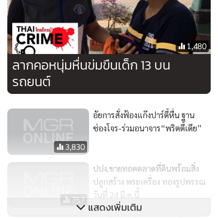
น่าจะเคยก่อเหตุมาแล้วในหลายพื้นที่
1,480
ลากคอหนุ่มหื่นข่มขืนเด็ก 13 บน
รถยนต์
อัยการสั่งฟ้องแก๊งปาร์ตี้หื่น ฐาน
ซ่องโจร-ร่วมอนาจาร“พริตตี้เดีย”
3,830
ปปง.ขายทอดตลาดที่ดินพร้อมสิ่ง
ปลูกสร้าง พระเครื่อง ทองรูปพรรณ
วันที่ 24 มี.ค.นี้
757
แสดงเพิ่มเติม