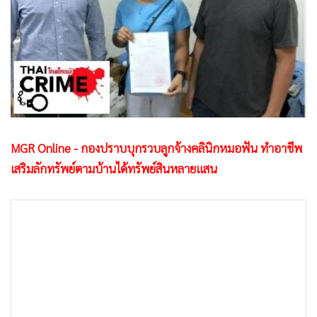
•
Good health & Well-being
•
Green Innovation & SD
•
Management & HR
•
MGR Live
•
Infographic
•
การเมือง
•
ท่องเที่ยว
MGR Online - กองปราบบุกรวบลูกจ้างคลินิกหมอฟัน ทำอาชีพ
•
กีฬา
เสริมลักทรัพย์ตามบ้านได้ทรัพย์สินหลายแสน
•
ต่างประเทศ
•
Special Scoop
•
เศรษฐกิจ-ธุรกิจ
•
จีน
•
ชุมชน-คุณภาพชีวิต
•
อาชญากรรม
•
Motoring