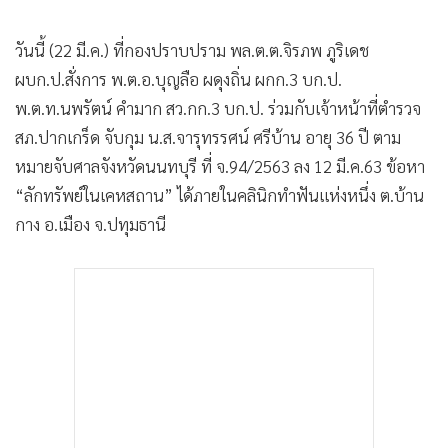
วันนี้ (22 มี.ค.) ที่กองปราบปราม พล.ต.ต.จิรภพ ภูริเดช
ผบก.ป.สั่งการ พ.ต.อ.บุญลือ ผดุงถิ่น ผกก.3 บก.ป.
พ.ต.ท.นพรัตน์ คำมาก สว.กก.3 บก.ป. ร่วมกับเจ้าหน้าที่ตำรวจ
สภ.ปากเกร็ด จับกุม น.ส.จารุทรรศน์ ศรีบ้าน อายุ 36 ปี ตาม
หมายจับศาลจังหวัดนนทบุรี ที่ จ.94/2563 ลง 12 มี.ค.63 ข้อหา
“ลักทรัพย์ในเคหสถาน” ได้ภายในคลินิกทำฟันแห่งหนึ่ง ต.บ้าน
กาง อ.เมือง จ.ปทุมธานี