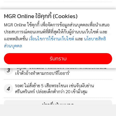
ฝากขัง 4 คนร้ายหลอกสาววัย 18 รุม
โทรมกลางบ้านร้างนนทบุรี ตามล่า
ข่าวในหมวดล่าสุด
MGR Online ใช้คุกกี้ (Cookies)
อีก 2
1,017
MGR Online ใช้คุกกี้ เพื่อจัดการข้อมูลส่วนบุคคลเพื่อนำเสนอ
เชิญดวงวิญญาณ “แชมป์” จุดเสียชีวิต พี่สาววอนตำรวจ
ประสบการณ์คอนเทนต์ที่ดีที่สุดให้กับผู้อ่านบนเว็บไซต์ และ
1
เร่งจับมือมีด แม่เจ้าของบ้านเผยเพื่อนบ้านเห็นผู้ตายเดิน
แอพพลิเคชั่น
เงื่อนไขการใช้งานเว็บไซต์
และ
นโยบายสิทธิ
หน้าบ้าน
ส่วนบุคคล
2
รับทราบ
"ธีรุตม์" ชิ่งหนีสื่อฯ หลังรับทราบข้อหาโกงสอบท้องถิ่น
3
เจ้าตัวอ้างทำตามกรอบ'ทีโออาร์'
รอด! ไม่สั่งย้าย 5 เสือพระโขนง เซ่นจับผับย่าน
4
ศรีนครินทร์ ปล่อยเด็กต่ำกว่า 20 เข้ามั่วสุม
ข่าวอื่นในหมวด