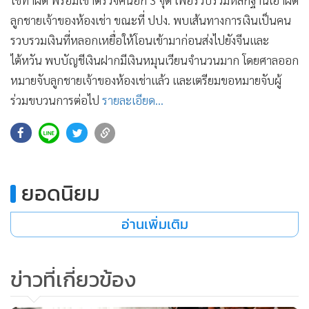
ใช้ทำผิด พร้อมเข้าตรวจค้นอีก 3 จุด เพื่อรวบรวมหลักฐานเอาผิด
•
เกม
ลูกชายเจ้าของห้องเช่า ขณะที่ ปปง. พบเส้นทางการเงินเป็นคน
•
วิทยาศาสตร์
รวบรวมเงินที่หลอกเหยื่อให้โอนเข้ามาก่อนส่งไปยังจีนและ
•
SMEs
ไต้หวัน พบบัญชีเงินฝากมีเงินหมุนเวียนจำนวนมาก โดยศาลออก
•
หุ้น
หมายจับลูกชายเจ้าของห้องเช่าแล้ว และเตรียมขอหมายจับผู้
•
อินโดจีน
ร่วมขบวนการต่อไป
รายละเอียด...
•
กองทุนรวม
•
Celeb Online
•
Factcheck
•
ญี่ปุ่น
ยอดนิยม
•
News1
อ่านเพิ่มเติม
•
Gotomanager
ข่าวที่เกี่ยวข้อง