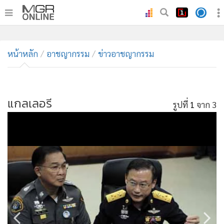
•
หน้าหลัก
•
หน้าหลัก
ทันเหตุการณ์
อาชญากรรม
ข่าวอาชญากรรม
•
ภาคใต้
•
ภูมิภาค
•
แกลเลอรี
Online Section
รูปที่
1
จาก 3
•
บันเทิง
•
ผู้จัดการรายวัน
•
คอลัมนิสต์
•
ละคร
•
CbizReview
•
Cyber BIZ
•
ผู้จัดกวน