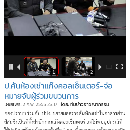
•
Good health & Well-being
•
Green Innovation & SD
•
Management & HR
•
MGR Live
•
Infographic
•
การเมือง
•
ท่องเที่ยว
•
กีฬา
3
1
2
•
ต่างประเทศ
•
Special Scoop
ป.ค้นห้องเช่าแก๊งคอลเซ็นเตอร์-จ่อ
•
เศรษฐกิจ-ธุรกิจ
หมายจับผู้ร่วมขบวนการ
•
จีน
เผยแพร่:
2 ก.พ. 2555 23:17
โดย: ทีมข่าวอาชญากรรม
•
ชุมชน-คุณภาพชีวิต
กองปราบฯ ร่วมกับ ปปง. ขยายผลตรวจค้นห้องเช่าในอาคารย่าน
•
อาชญากรรม
สีสมซึ่งเป็นที่ตั้งสำนักงานแก๊งคอลเซ็นเตอร์ แต่ไม่พบอุปกรณ์ที่
•
Motoring