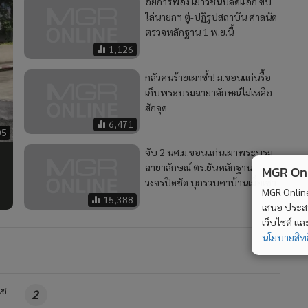
อัยการฟ้อง เยาวชนปลดแอก ขับ
ไล่นายกฯ ตู่-ปฏิรูปสถาบัน ศาลนัด
ตรวจหลักฐาน 1 พ.ย.นี้
1,126
กลัวคนร้ายเผาซ้ำ! ม.ขอนแก่นรื้อ
เก็บพระบรมฉายาลักษณ์ไม่เหลือ
สักจุด
6,471
05
จับ 2 นศ.ม.ขอนแก่นเผาพระบรม
ฉายาลักษณ์ ตร.ยันหลักฐาน
MGR Onli
วงจรปิดชัด บุกรวบคาบ้านเมื่อเช้า
MGR Online 
15,388
เสนอ ประสบก
เว็บไซต์ แ
นโยบายสิทธ
แช
2