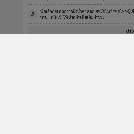
พ่อเด็กก่อเหตุกราดยิงน้ำตาคลอ ยกมือไหว้ “ขอโทษผู้เส
3
หาย” หลังเข้าให้ปากคำเพิ่มเติมตำรวจ
ข่า
ติดตามข่าวสารผ่านทาง LIN
นโยบายความเป็นส่วนตัว
นโยบา