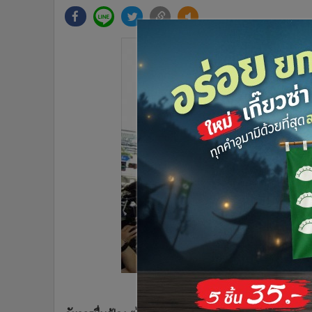
•
Management & HR
•
MGR Live
•
Infographic
•
การเมือง
•
ท่องเที่ยว
•
กีฬา
•
ต่างประเทศ
•
Special Scoop
•
เศรษฐกิจ-ธุรกิจ
•
จีน
•
ชุมชน-คุณภาพชีวิต
•
อาชญากรรม
•
Motoring
•
เกม
•
วิทยาศาสตร์
•
SMEs
•
หุ้น