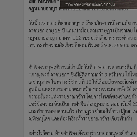
อัยการยื่นฟ้อง “ไมค์ จาดนอก” อีกคดี โพสต์ข้อความหมิ่
•
อินโดจีน
กฎหมายอาญา มาตรา 112 และ พ.ร.บ.คอมพิวเตอร์
•
กองทุนรวม
•
Celeb Online
วันนี้ (23 ก.ย.) ที่ศาลอาญา ถ.รัชดาภิเษก พนักงานอัยกา
•
Factcheck
จาดนอก อายุ 25 ปี แกนนำม็อบคณะราษฎร เป็นจำเลย ใน
กฎหมายอาญา มาตรา 112 พ.ร.บ.ว่าด้วยการกระทำความผิด
•
ญี่ปุ่น
การกระทำความผิดเกี่ยวกับคอมพิวเตอร์ พ.ศ. 2560 มาตร
•
News1
•
Gotomanager
คำฟ้องระบุพฤติการณ์ว่า เมื่อวันที่ 8 พ.ย. เวลากลางคืน ถึ
“ภาณุพงศ์ จาดนอก” ซึ่งมีผู้ติดตามกว่า 9 หมื่นคน ได้
เดชานุภาพ ในหลวง รัชกาลที่ 10 ให้เสื่อมเสียพระเกียรติ เ
ดูหมิ่น แสดงความอาฆาตมาดร้ายของพระมหากษัตริย์ ต
ความมั่นคงแห่งราชอาณาจักร โดยการโพสต์ของจำเลยดังก
แชร์ข้อความ อันเป็นการฝ่าฝืนต่อกฎหมาย ต่อมาวันที่
และทำการสอบสวนแล้ว ปรากฏว่า จำเลยให้การปฏิเสธ เหตุเ
จ.พิษณุโลก และท้องที่อื่นทั่วราชอาณาจักร เกี่ยวพันกัน
อย่างไรก็ตาม ท้ายคำฟ้อง ยังระบุว่า นายภาณุพงศ์ จำเล