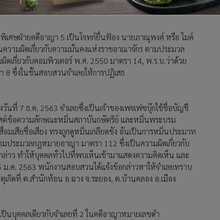
นสถาบันเบื้องสูง เผยแพร่ลงในเฟซบุ๊ก เมื่อปลายปี 63 ผิดประมวล
รพิเศษฝ่ายคดีอาญา 5 เป็นโจทก์ยื่นฟ้อง นายภาณุพงศ์ หรือ ไมค์
ความผิดเกี่ยวกับความมั่นคงแห่งราชอาณาจักร ตามประมวล
เกี่ยวกับคอมพิวเตอร์ พ.ศ. 2550 มาตรา 14, พ.ร.บ.ว่าด้วย
า 8 ซึ่งในชั้นสอบสวนจำเลยให้การปฏิเสธ
งวันที่ 7 ธ.ค. 2563 จำเลยซึ่งเป็นเจ้าของเพจเฟซบุ๊กใช้ชื่อบัญชี
โพสต์ข้อความลักษณะหมิ่นสถาบันกษัตริย์ และหมิ่นพระบรม
สื่อมเสียชื่อเสียง ทรงถูกดูหมิ่นเกลียดชัง อันเป็นการหมิ่นประมาท
ามประมวลกฎหมายอาญา มาตรา 112 ซึ่งเป็นความผิดเกี่ยวกับ
ล่าว ทำให้บุคคลทั่วไปที่พบเห็นเข้ามาแสดงความคิดเห็น และ
 25 ม.ค. 2563 พนักงานสอบสวนได้แจ้งข้อกล่าวหาให้จำเลยทราบ
กิดที่ ต.สำนักท้อน อ.ฉาง จ.ระยอง, ต.บ้านคลอง อ.เมือง
ยเป็นบุคคลเดียวกับจำเลยที่ 2 ในคดีอาญาหมายเลขดำ