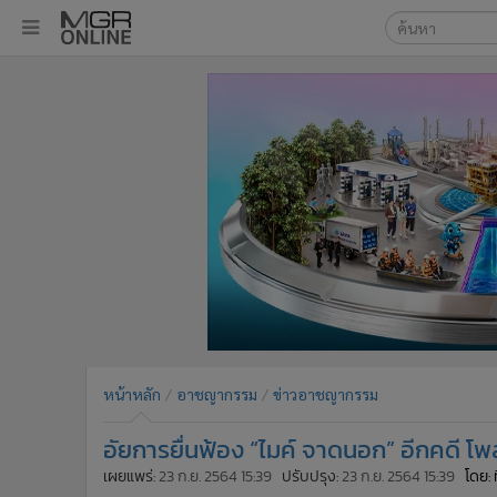
เลือกเครื่องมือท
•
หน้าหลัก
ค้นหา
•
ทันเหตุการณ์
Google
•
ภาคใต้
•
ภูมิภาค
MGR Onl
•
Online Section
ค้นหาขั
•
บันเทิง
•
ผู้จัดการรายวัน
•
คอลัมนิสต์
•
ละคร
•
CbizReview
•
Cyber BIZ
หน้าหลัก
อาชญากรรม
ข่าวอาชญากรรม
•
ผู้จัดกวน
อัยการยื่นฟ้อง “ไมค์ จาดนอก” อีกคดี โพส
•
Good health & Well-being
•
Green Innovation & SD
เผยแพร่:
23 ก.ย. 2564 15:39
ปรับปรุง:
23 ก.ย. 2564 15:39
โดย: