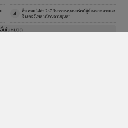
ีย
สืบ สตม.ไล่ล่า 267 วัน รวบหนุ่มนอร์เวย์ผู้ต้องหาหมายแดง
4
อินเตอร์โพล หนีกบดานอุบลฯ
วอื่นในหมวด
MGR Online Application
E
ยการใช้คุกกี้
ข้อกำหนดและเงื่อนไขการใช้บริการ
นโยบายการใช้ข้อมูล Fa
© 2014-2026 mgronline.com. All rights reserved.