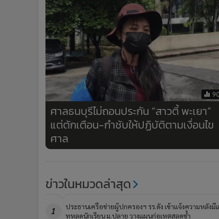
9
ศาลธนบุรีไม่ถอนประกัน “สาวตี้ พะเยา”
แต่ตักเตือน-กำชับให้ปฏิบัติตามเงื่อนไข
ศาล
ข่าวในหมวดล่าสุด
ประธานเครือข่ายผู้ปกครองฯ รร.ดัง เข้าแจ้งความหลังมี
1
ทหลุดนักเรียน ม.ปลาย วางแผนก่อเหตุสลดซ้ำ