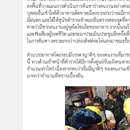
ลงพื้นที่วางแผนการดำเนินการค้นหาร่างคนงานอย่างต่อเนื
บุคคลอื่นเข้าใกล้ตัวอาคารเด็ดขาดเนื่องจากเกรงว่าจะมีกา
มีฝนตก และได้ให้สุนัขตำรวจเข้าดมกลิ่นตรวจสอบจุดที่คาดว่
คาดว่ามีซากคนงานอยู่จุดใดโซนใดของอาคาร จากนั้นจะใช
และฟังเสียงผู้รอดชีวิต และจะมาประเมินประชุมอีกครั้ง
ในการค้นหา เพราะเกรงว่าปล่องลิฟต์จะโค่นลงมาขณะรื้อ แล
ส่วนบรรยากาศโดยรอบมีบรรดาญาติๆ ของคนงานที่มารอควา
นี้ ทางด้านเจ้าหน้าที่ตำรวจได้มีการตั้งศูนย์รับแจ้งคนหา
จำนวนเท่าไหร่ เนื่องจากพบว่าเริ่มมีญาติๆ ของคนงานเข้
มากกว่าจำนวนที่ทราบเบื้องต้น