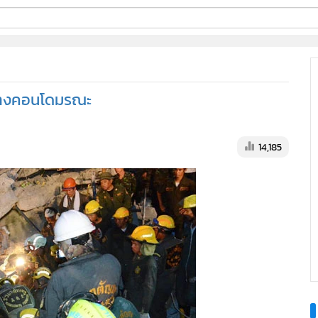
ี่ใช้
สร้างคอนโดมรณะ
ine
้นสูง
14,185