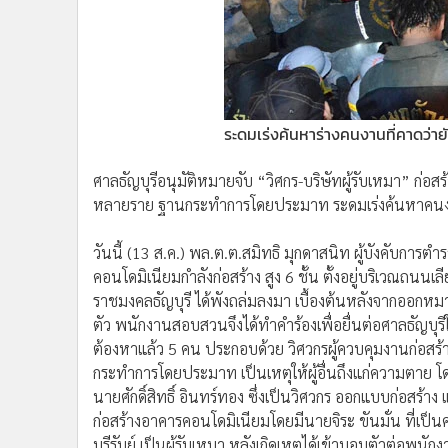
•
Management & HR
•
MGR Live
•
Infographic
•
การเมือง
•
ท่องเที่ยว
ระดมเร่งค้นหาร่างคนงานที่คาดว่า
•
กีฬา
•
ต่างประเทศ
ศาลธัญบุรีอนุมัติหมายจับ “วิศกร-บริษัทผู้รับเหมา” ก่อสร
•
Special Scoop
หลายราย ฐานกระทำการโดยประมาท ระดมเร่งค้นหาคนงานใต
•
เศรษฐกิจ-ธุรกิจ
•
จีน
วันนี้ (13 ส.ค.) พล.ต.ต.สมิทธิ มุกดาสนิท ผู้บังคับการ
•
ชุมชน-คุณภาพชีวิต
คอนโดมิเนียมกำลังก่อสร้าง สูง 6 ชั้น ตั้งอยู่บริเวณถ
ราชมงคลธัญบุรี ได้พังถล่มลงมา เบื้องต้นหลังจากออกหมาย
•
อาชญากรรม
ตัว พนักงานสอบสวนจึงได้ทำคำร้องเพื่อยื่นต่อศาลธัญบุรี
•
Motoring
ต้องหาแล้ว 5 คน ประกอบด้วย วิศวกรผู้ควบคุมงานก่อสร้าง
•
เกม
กระทำการโดยประมาท เป็นเหตุให้ผู้อื่นถึงแก่ความตาย 
•
วิทยาศาสตร์
นายศักดิ์สิทธิ์ อินทร์ทอง ซึ่งเป็นวิศวกร ออกแบบก่อสร้า
•
SMEs
ก่อสร้างอาคารคอนโดมิเนียมโดยมีนายจิระ ขันมั่น ที่เป็
•
หุ้น
บุรีรัมย์ เป็นผู้รับเหมา หลังเกิดเหตุได้เข้ามอบตัวต่อพ