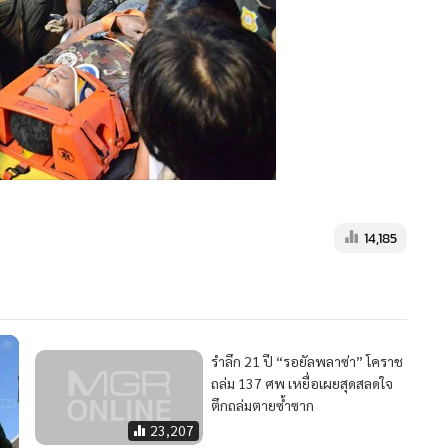
14,185
รำลึก 21 ปี “รอยัลพลาซ่า” โคราช
ถล่ม 137 ศพ เหยื่อเผยสุดสลดใจ
ตึกถล่มตายซ้ำซาก
23,207