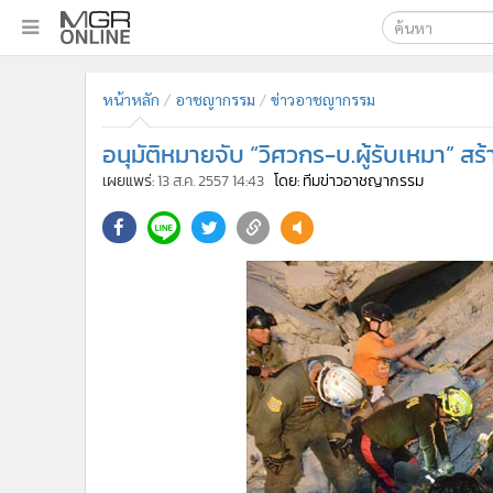
เลือกเครื่องมือท
•
หน้าหลัก
หน้าหลัก
อาชญากรรม
ข่าวอาชญากรรม
ค้นหา
•
ทันเหตุการณ์
Google
•
ภาคใต้
อนุมัติหมายจับ “วิศวกร-บ.ผู้รับเหมา” 
•
ภูมิภาค
MGR Onl
เผยแพร่:
13 ส.ค. 2557 14:43
โดย: ทีมข่าวอาชญากรรม
•
Online Section
ค้นหาขั
•
บันเทิง
•
ผู้จัดการรายวัน
•
คอลัมนิสต์
•
ละคร
•
CbizReview
•
Cyber BIZ
•
ผู้จัดกวน
•
Good health & Well-being
•
Green Innovation & SD