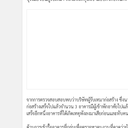
•
อินโดจีน
•
กองทุนรวม
•
Celeb Online
•
Factcheck
•
ญี่ปุ่น
•
News1
•
Gotomanager
จากการตรวจสอบสอบพบว่าบริษัทผู้รับเหมาก่อสร้าง ซึ่งนายเ
ก่อสร้างเสร็จไปแล้วจำนวน 3 อาคารมีผู้เข้าพักอาศัยไปแล
เสร็จอีกหนึ่งอาคารที่ได้เกิดเหตุพังลงมาเสียก่อนและทับคน
ด้านการเข้ารื้ออาคารที่ถล่มเพื่อตรวจหาคนงานที่คาดว่ายั