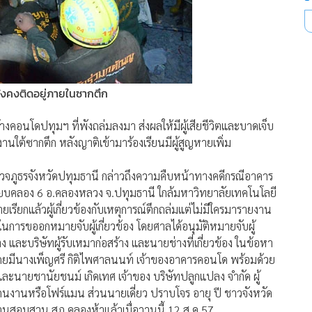
ยังคงติดอยู่ภายในซากตึก
้างคอนโดปทุมฯ ที่พังถล่มลงมา ส่งผลให้มีผู้เสียชีวิตและบาดเจ็บ
้ซากตึก หลังญาติเข้ามาร้องเรียนมีผู้สูญหายเพิ่ม
ตำรวจภูธรจังหวัดปทุมธานี กล่าวถึงความคืบหน้าทางคดีกรณีอาคาร
นนเลียบคลอง 6 อ.คลองหลวง จ.ปทุมธานี ใกล้มหาวิทยาลัยเทคโนโลยี
เรียกแล้วผู้เกี่ยวข้องกับเหตุการณ์ตึกถล่มแต่ไม่มีใครมารายงาน
ในการขออกหมายจับผู้เกี่ยวข้อง โดยศาลได้อนุมัติหมายจับผู้
 และบริษัทผู้รับเหมาก่อสร้าง และนายช่างที่เกี่ยวข้อง ในข้อหา
โดยมีนางเพ็ญศรี กิติไพศาลนนท์ เจ้าของอาคารคอนโด พร้อมด้วย
ง และนายชานัยชนม์ เกิดเทศ เจ้าของ บริษัทปลูกแปลง จำกัด ผู้
นคนงานหรือโฟร์แมน ส่วนนายเดี่ยว ปราบโจร อายุ ปี ชาวจังหวัด
นักงานสอบสวน สภ.คลองห้าแล้วเมื่อวานนี้ 12 ส.ค.57