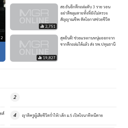
สธ.ยันอีกตึกถล่มดับ 3 ราย วอน
อย่าตีขลุมตายทั้งที่ยังไม่ตรวจ
สัญญาณชีพ ตัดโอกาสช่วยชีวิต
2,751
32
สุดยินดี! ช่วยแรงงานหนุ่มออกจาก
ซากตึกถล่มได้แล้ว ส่ง รพ.ปทุมธานี
บ
19,827
2
ยส์
4
ญาติครูผู้เสียชีวิตร่ำไห้! เด็ก ม.5 เปิดใจนาทีหนีตาย